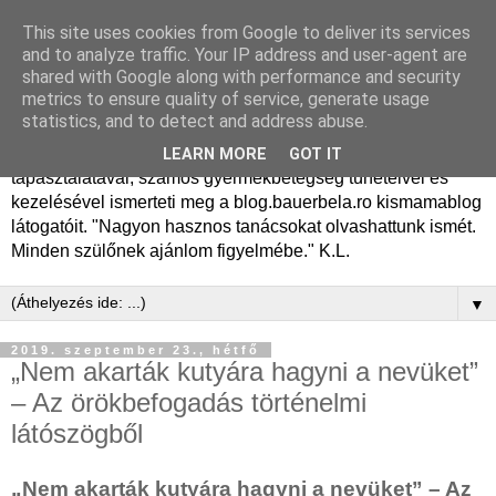
This site uses cookies from Google to deliver its services
Dr. Bauer Béla Ph.D.
and to analyze traffic. Your IP address and user-agent are
shared with Google along with performance and security
gyermekgyógyász
metrics to ensure quality of service, generate usage
statistics, and to detect and address abuse.
Dr. Bauer Béla Ph.D. gyermekgyógyász főorvos, 50 éves
LEARN MORE
GOT IT
tapasztalatával, számos gyermekbetegség tüneteivel és
kezelésével ismerteti meg a blog.bauerbela.ro kismamablog
látogatóit. "Nagyon hasznos tanácsokat olvashattunk ismét.
Minden szülőnek ajánlom figyelmébe." K.L.
▼
2019. szeptember 23., hétfő
„Nem akarták kutyára hagyni a nevüket”
– Az örökbefogadás történelmi
látószögből
„Nem akarták kutyára hagyni a nevüket” – Az