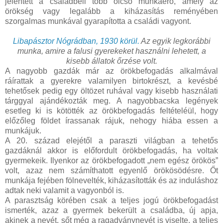
jelentett a családbeli több olcsó munkaerő, amely az
örökség vagy legalább a kiházasítás reményében
szorgalmas munkával gyarapította a családi vagyont.
Libapásztor Nógrádban, 1930 körül.
Az egyik legkorábbi
munka, amire a falusi gyerekeket használni lehetett, a
kisebb állatok őrzése volt.
A nagyobb gazdák már az örökbefogadás alkalmával
ráírattak a gyerekre valamilyen birtokrészt, a kevésbé
tehetősek pedig egy öltözet ruhával vagy kisebb használati
tárggyal ajándékozták meg. A nagyobbacska legények
esetleg ki is kötötték az örökbefogadás feltételéül, hogy
előzőleg földet írassanak rájuk, nehogy hiába essen a
munkájuk.
A 20. század elejétől a paraszti világban a tehetős
gazdáknál akkor is előfordult örökbefogadás, ha voltak
gyermekeik. Ilyenkor az örökbefogadott „nem egész örökös”
volt, azaz nem számíthatott egyenlő örökösödésre. Őt
munkája fejében fölnevelték, kiházasították és az induláshoz
adtak neki valamit a vagyonból is.
A parasztság körében csak a teljes jogú örökbefogadást
ismerték, azaz a gyermek bekerült a családba, új apja,
akinek a nevét, sőt még a ragadványnevét is viselte, a teljes