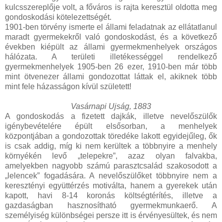
kulcsszereplője volt, a főváros is rajta keresztül oldotta meg
gondoskodási kötelezettségét.
1901-ben törvény ismerte el állami feladatnak az ellátatlanul
maradt gyermekekről való gondoskodást, és a következő
években kiépült az állami gyermekmenhelyek országos
hálózata. A területi illetékességgel rendelkező
gyermekmenhelyek 1905-ben 26 ezer, 1910-ben már több
mint ötvenezer állami gondozottat láttak el, akiknek több
mint fele házasságon kívül született!
Vasárnapi Ujság, 1883
A gondoskodás a fizetett dajkák, illetve nevelőszülők
igénybevételére épült elsősorban, a menhelyek
központjában a gondozottak töredéke lakott egyidejűleg, ők
is csak addig, míg ki nem kerültek a többnyire a menhely
környékén levő „telepekre”, azaz olyan falvakba,
amelyekben nagyobb számú parasztcsalád szakosodott a
„lelencek” fogadására. A nevelőszülőket többnyire nem a
keresztényi együttérzés motiválta, hanem a gyerekek után
kapott, havi 8-14 koronás költségtérítés, illetve a
gazdaságban hasznosítható gyermekmunkaerő. A
személyiség különbségei persze itt is érvényesültek, és nem