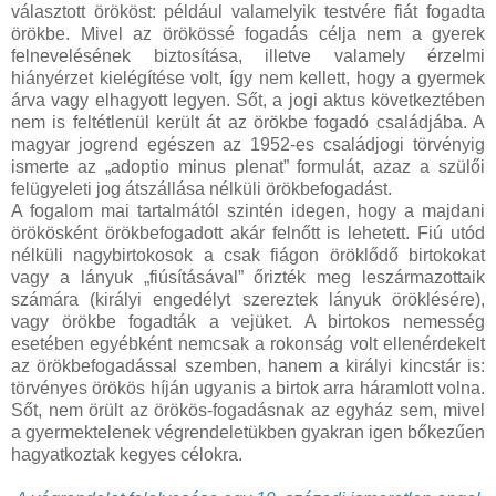
választott örököst: például valamelyik testvére fiát fogadta
örökbe. Mivel az örökössé fogadás célja nem a gyerek
felnevelésének biztosítása, illetve valamely érzelmi
hiányérzet kielégítése volt, így nem kellett, hogy a gyermek
árva vagy elhagyott legyen. Sőt, a jogi aktus következtében
nem is feltétlenül került át az örökbe fogadó családjába. A
magyar jogrend egészen az 1952-es családjogi törvényig
ismerte az „adoptio minus plenat” formulát, azaz a szülői
felügyeleti jog átszállása nélküli örökbefogadást.
A fogalom mai tartalmától szintén idegen, hogy a majdani
örökösként örökbefogadott akár felnőtt is lehetett. Fiú utód
nélküli nagybirtokosok a csak fiágon öröklődő birtokokat
vagy a lányuk „fiúsításával” őrizték meg leszármazottaik
számára (királyi engedélyt szereztek lányuk öröklésére),
vagy örökbe fogadták a vejüket. A birtokos nemesség
esetében egyébként nemcsak a rokonság volt ellenérdekelt
az örökbefogadással szemben, hanem a királyi kincstár is:
törvényes örökös híján ugyanis a birtok arra háramlott volna.
Sőt, nem örült az örökös-fogadásnak az egyház sem, mivel
a gyermektelenek végrendeletükben gyakran igen bőkezűen
hagyatkoztak kegyes célokra.