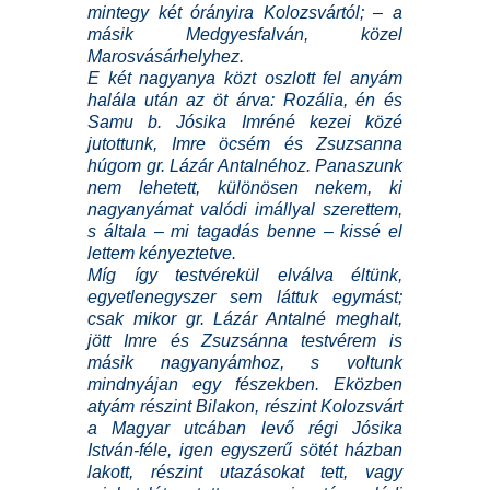
mintegy két órányira Kolozsvártól; – a
másik Medgyesfalván, közel
Marosvásárhelyhez.
E két nagyanya közt oszlott fel anyám
halála után az öt árva: Rozália, én és
Samu b. Jósika Imréné kezei közé
jutottunk, Imre öcsém és Zsuzsanna
húgom gr. Lázár Antalnéhoz. Panaszunk
nem lehetett, különösen nekem, ki
nagyanyámat valódi imállyal szerettem,
s általa – mi tagadás benne – kissé el
lettem kényeztetve.
Míg így testvérekül elválva éltünk,
egyetlenegyszer sem láttuk egymást;
csak mikor gr. Lázár Antalné meghalt,
jött Imre és Zsuzsánna testvérem is
másik nagyanyámhoz, s voltunk
mindnyájan egy fészekben. Eközben
atyám részint Bilakon, részint Kolozsvárt
a Magyar utcában levő régi Jósika
István-féle, igen egyszerű sötét házban
lakott, részint utazásokat tett, vagy