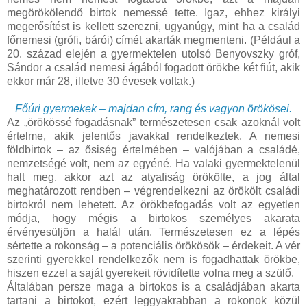
megörökölendő birtok nemessé tette. Igaz, ehhez királyi
megerősítést is kellett szerezni, ugyanúgy, mint ha a család
főnemesi (grófi, bárói) címét akarták megmenteni. (Például a
20. század elején a gyermektelen utolsó Benyovszky gróf,
Sándor a család nemesi ágából fogadott örökbe két fiút, akik
ekkor már 28, illetve 30 évesek voltak.)
Főúri gyermekek – majdan cím, rang és vagyon örökösei.
Az „örökössé fogadásnak” természetesen csak azoknál volt
értelme, akik jelentős javakkal rendelkeztek. A nemesi
földbirtok – az ősiség értelmében – valójában a családé,
nemzetségé volt, nem az egyéné. Ha valaki gyermektelenül
halt meg, akkor azt az atyafiság örökölte, a jog által
meghatározott rendben – végrendelkezni az örökölt családi
birtokról nem lehetett. Az örökbefogadás volt az egyetlen
módja, hogy mégis a birtokos személyes akarata
érvényesüljön a halál után. Természetesen ez a lépés
sértette a rokonság – a potenciális örökösök – érdekeit. A vér
szerinti gyerekkel rendelkezők nem is fogadhattak örökbe,
hiszen ezzel a saját gyerekeit rövidítette volna meg a szülő.
Általában persze maga a birtokos is a családjában akarta
tartani a birtokot, ezért leggyakrabban a rokonok közül