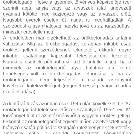
örökbefogadó, illetve a gyermek törvényes képviselője (vér
szerinti apja, anyja vagy az árvaszék által kinevezett
gyámja) kötötte meg közjegyző vagy az árvaszék előtt.
Nagyobb gyerek esetén őt magát is meghallgatták. A
szerződést a gyámhatóság hagyta jóvá és az igazságügy-
miniszter erősítette meg.
A rendeletben már érzékelhető az örökbefogadás tartalmi
változása. Míg az örökbefogadást korábban inkább csak
öröklési jellegű szerződésnek tekintették, ekkortól egyre
inkább családjogi kapcsolat létesítéseként kezelték.
Normális esetnek például már azt tekintette a jog, ha a
gyermek az örökbefogadó atyai hatalma alá kerül.
Lehetséges volt az örökbefogadás felbontása is, ha az
örökbefogadott nem teljesítette a családi viszonyból
következő kötelezettségeit (engedelmesség, vagy az idős
szülő eltartása).
A döntő változás azonban csak 1945 után következett be. Az
örökbefogadást tételesen először szabályozó 1952. évi IV.
törvénnyel tűnt el az intézményből a vagyoni-öröklési jelleg.
Ekkortól az örökbefogadást egyértelműen az elvesztett vagy
hiányzó család pótlására szolgáló intézménynek tekintették,
amelynek célja a családi környezetet kényszerűen