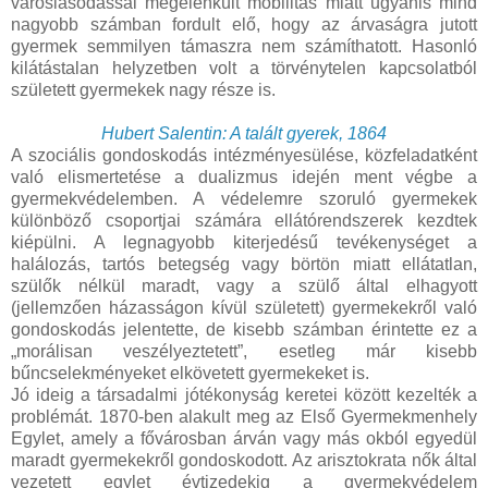
városiasodással megélénkült mobilitás miatt ugyanis mind
nagyobb számban fordult elő, hogy az árvaságra jutott
gyermek semmilyen támaszra nem számíthatott. Hasonló
kilátástalan helyzetben volt a törvénytelen kapcsolatból
született gyermekek nagy része is.
Hubert Salentin: A talált gyerek, 1864
A szociális gondoskodás intézményesülése, közfeladatként
való elismertetése a dualizmus idején ment végbe a
gyermekvédelemben. A védelemre szoruló gyermekek
különböző csoportjai számára ellátórendszerek kezdtek
kiépülni. A legnagyobb kiterjedésű tevékenységet a
halálozás, tartós betegség vagy börtön miatt ellátatlan,
szülők nélkül maradt, vagy a szülő által elhagyott
(jellemzően házasságon kívül született) gyermekekről való
gondoskodás jelentette, de kisebb számban érintette ez a
„morálisan veszélyeztetett”, esetleg már kisebb
bűncselekményeket elkövetett gyermekeket is.
Jó ideig a társadalmi jótékonyság keretei között kezelték a
problémát. 1870-ben alakult meg az Első Gyermekmenhely
Egylet, amely a fővárosban árván vagy más okból egyedül
maradt gyermekekről gondoskodott. Az arisztokrata nők által
vezetett egylet évtizedekig a gyermekvédelem