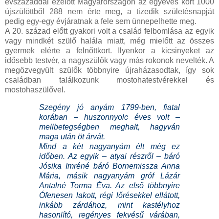
évszázaddal ezelőtt Magyarországon az egyéves kort 1000
újszülöttből 288 nem érte meg, a tizedik születésnapját
pedig egy-egy évjáratnak a fele sem ünnepelhette meg.
A 20. század előtt gyakori volt a család felbomlása az egyik
vagy mindkét szülő halála miatt, még mielőtt az összes
gyermek elérte a felnőttkort. Ilyenkor a kicsinyeket az
idősebb testvér, a nagyszülők vagy más rokonok nevelték. A
megözvegyült szülők többnyire újraházasodtak, így sok
családban találkozunk mostohatestvérekkel és
mostohaszülővel.
Szegény jó anyám 1799-ben, fiatal
korában – huszonnyolc éves volt –
mellbetegségben meghalt, hagyván
maga után öt árvát.
Mind a két nagyanyám élt még ez
időben. Az egyik – atyai részről – báró
Jósika Imréné báró Bornemissza Anna
Mária, másik nagyanyám gróf Lázár
Antalné Torma Éva. Az első többnyire
Ófenesen lakott, régi lőrésekkel ellátott,
inkább zárdához, mint kastélyhoz
hasonlító, regényes fekvésű várában,