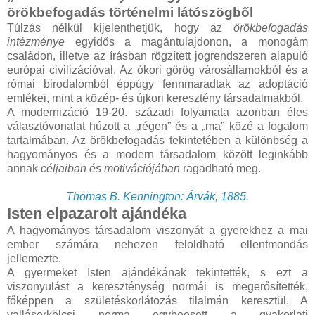
örökbefogadás történelmi látószögből
Túlzás nélkül kijelenthetjük, hogy az
örökbefogadás
intézménye
egyidős a magántulajdonon, a monogám
családon, illetve az írásban rögzített jogrendszeren alapuló
európai civilizációval. Az ókori görög városállamokból és a
római birodalomból éppúgy fennmaradtak az adoptáció
emlékei, mint a közép- és újkori keresztény társadalmakból.
A modernizáció 19-20. századi folyamata azonban éles
választóvonalat húzott a „régen” és a „ma” közé a fogalom
tartalmában. Az örökbefogadás tekintetében a különbség a
hagyományos és a modern társadalom között leginkább
annak
céljaiban és motivációjában
ragadható meg.
Thomas B. Kennington: Árvák, 1885.
Isten elpazarolt ajándéka
A hagyományos társadalom viszonyát a gyerekhez a mai
ember számára nehezen feloldható ellentmondás
jellemezte.
A gyermeket Isten ajándékának tekintették, s ezt a
viszonyulást a kereszténység normái is megerősítették,
főképpen a születéskorlátozás tilalmán keresztül. A
valláserkölcsi norma egybeesett a gyakorlati