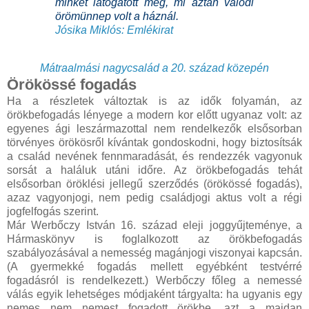
minket látogatott meg, mi aztán valódi
örömünnep volt a háznál.
Jósika Miklós: Emlékirat
Mátraalmási nagycsalád a 20. század közepén
Örökössé fogadás
Ha a részletek változtak is az idők folyamán, az
örökbefogadás lényege a modern kor előtt ugyanaz volt: az
egyenes ági leszármazottal nem rendelkezők elsősorban
törvényes örökösről kívántak gondoskodni, hogy biztosítsák
a család nevének fennmaradását, és rendezzék vagyonuk
sorsát a haláluk utáni időre. Az örökbefogadás tehát
elsősorban öröklési jellegű szerződés (örökössé fogadás),
azaz vagyonjogi, nem pedig családjogi aktus volt a régi
jogfelfogás szerint.
Már Werbőczy István 16. század eleji joggyűjteménye, a
Hármaskönyv is foglalkozott az örökbefogadás
szabályozásával a nemesség magánjogi viszonyai kapcsán.
(A gyermekké fogadás mellett egyébként testvérré
fogadásról is rendelkezett.) Werbőczy főleg a nemessé
válás egyik lehetséges módjaként tárgyalta: ha ugyanis egy
nemes nem nemest fogadott örökbe, azt a majdan