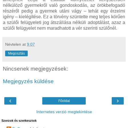
nélkülöző gyermekről való gondoskodás, az örökbefogadó
részéről pedig a gyermek utáni vágy – tehát egy érzelmi
igény – kielégítése. Ez a törvény szüntette meg teljes körűen
a szülői felügyeleti jog átszállása nélküli adoptálást, azaz a
szülői felügyelet nem maradhatott a vér szerinti szülőnél.
Névtelen
at
9:07
Megosztás
Nincsenek megjegyzések:
Megjegyzés küldése
‹
›
Főoldal
Internetes verzió megtekintése
Szerzok és szerkesztok