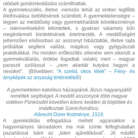
utódaik gondoskodására számíthattak.
A gyermekszülés, illetve -nemzés tehát az ember legfőbb
élethivatása betöltésének számított. A gyermektelenségre –
legyen az meddőség vagy gyermekhalálok következménye
– istenveréseként tekintettek, s gyakran valamely bűn
megérdemelt büntetésének értelmezték. A meddőségért
jellemzően elsősorban az asszonyt hibáztatták, illetve rajta
próbáltak segíteni vallási, mágikus vagy gyógyászati
praktikákkal. Ha minden erőfeszítés ellenére sem sikerült a
gyermekvállalás, örökbe fogadtak valakit, mert – magyar
paraszti szólással –
„nem akarták kutyára hagyni a
nevüket”
. (Bővebben:
“A szelíd, okos lélek” – Fény- és
árnyképek az anyaság történetéből
)
A gyermektelen katolikus házaspárok Jézus nagyanyjától
reméltek segítséget. A meddő asszonyok több magyar
vidéken Pünkösdöt követően kilenc kedden át böjtöltek és
imádkoztak Szent Annához.
Albrecht Dürer festménye, 1519.
A gyerekáldás elfogadása mellett ugyanakkor a
hagyományos társadalom ma már szinte felfoghatatlan
pazarlással bánt az „Isten ajándékával”. Jó másfél