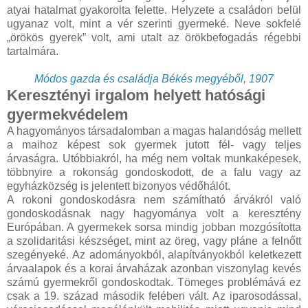
atyai hatalmat gyakorolta felette. Helyzete a családon belül
ugyanaz volt, mint a vér szerinti gyermeké. Neve sokfelé
„örökös gyerek” volt, ami utalt az örökbefogadás régebbi
tartalmára.
Módos gazda és családja Békés megyéből, 1907
Keresztényi irgalom helyett hatósági
gyermekvédelem
A hagyományos társadalomban a magas halandóság mellett
a maihoz képest sok gyermek jutott fél- vagy teljes
árvaságra. Utóbbiakról, ha még nem voltak munkaképesek,
többnyire a rokonság gondoskodott, de a falu vagy az
egyházközség is jelentett bizonyos védőhálót.
A rokoni gondoskodásra nem számítható árvákról való
gondoskodásnak nagy hagyománya volt a keresztény
Európában. A gyermekek sorsa mindig jobban mozgósította
a szolidaritási készséget, mint az öreg, vagy pláne a felnőtt
szegényeké. Az adományokból, alapítványokból keletkezett
árvaalapok és a korai árvaházak azonban viszonylag kevés
számú gyermekről gondoskodtak. Tömeges problémává ez
csak a 19. század második felében vált. Az iparosodással,