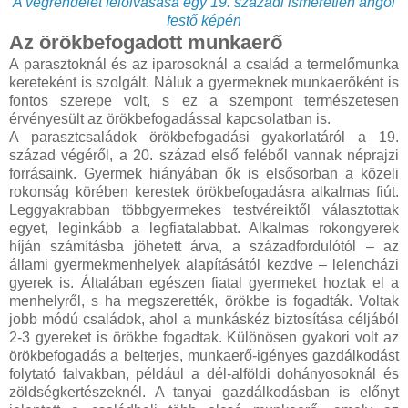
A végrendelet felolvasása egy 19. századi ismeretlen angol
festő képén
Az örökbefogadott munkaerő
A parasztoknál és az iparosoknál a család a termelőmunka
kereteként is szolgált. Náluk a gyermeknek munkaerőként is
fontos szerepe volt, s ez a szempont természetesen
érvényesült az örökbefogadással kapcsolatban is.
A parasztcsaládok örökbefogadási gyakorlatáról a 19.
század végéről, a 20. század első feléből vannak néprajzi
forrásaink. Gyermek hiányában ők is elsősorban a közeli
rokonság körében kerestek örökbefogadásra alkalmas fiút.
Leggyakrabban többgyermekes testvéreiktől választottak
egyet, leginkább a legfiatalabbat. Alkalmas rokongyerek
híján számításba jöhetett árva, a századfordulótól – az
állami gyermekmenhelyek alapításától kezdve – lelencházi
gyerek is. Általában egészen fiatal gyermeket hoztak el a
menhelyről, s ha megszerették, örökbe is fogadták. Voltak
jobb módú családok, ahol a munkáskéz biztosítása céljából
2-3 gyereket is örökbe fogadtak. Különösen gyakori volt az
örökbefogadás a belterjes, munkaerő-igényes gazdálkodást
folytató falvakban, például a dél-alföldi dohányosoknál és
zöldségkertészeknél. A tanyai gazdálkodásban is előnyt