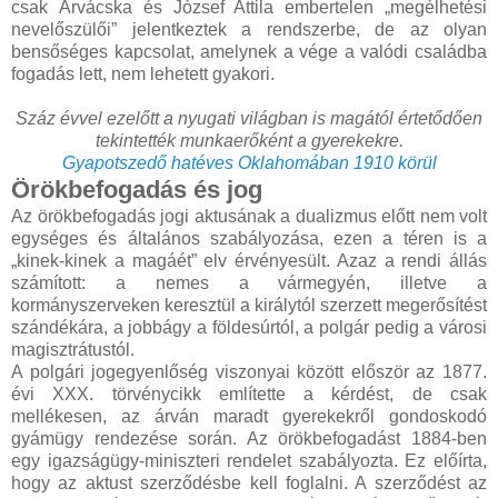
csak Árvácska és József Attila embertelen „megélhetési
nevelőszülői” jelentkeztek a rendszerbe, de az olyan
bensőséges kapcsolat, amelynek a vége a valódi családba
fogadás lett, nem lehetett gyakori.
Száz évvel ezelőtt a nyugati világban is magától értetődően
tekintették munkaerőként a gyerekekre.
Gyapotszedő hatéves Oklahomában 1910 körül
Örökbefogadás és jog
Az örökbefogadás jogi aktusának a dualizmus előtt nem volt
egységes és általános szabályozása, ezen a téren is a
„kinek-kinek a magáét” elv érvényesült. Azaz a rendi állás
számított: a nemes a vármegyén, illetve a
kormányszerveken keresztül a királytól szerzett megerősítést
szándékára, a jobbágy a földesúrtól, a polgár pedig a városi
magisztrátustól.
A polgári jogegyenlőség viszonyai között először az 1877.
évi XXX. törvénycikk említette a kérdést, de csak
mellékesen, az árván maradt gyerekekről gondoskodó
gyámügy rendezése során. Az örökbefogadást 1884-ben
egy igazságügy-miniszteri rendelet szabályozta. Ez előírta,
hogy az aktust szerződésbe kell foglalni. A szerződést az