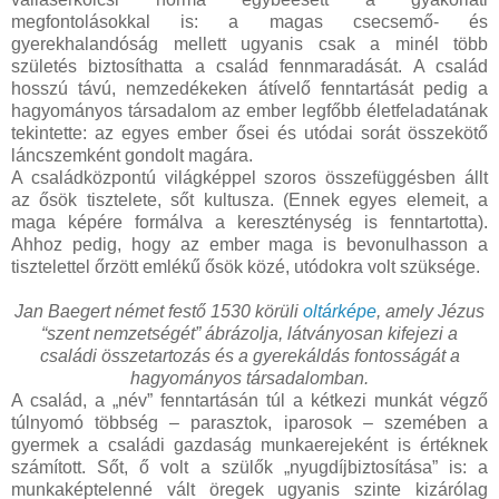
megfontolásokkal is: a magas csecsemő- és
gyerekhalandóság mellett ugyanis csak a minél több
születés biztosíthatta a család fennmaradását. A család
hosszú távú, nemzedékeken átívelő fenntartását pedig a
hagyományos társadalom az ember legfőbb életfeladatának
tekintette: az egyes ember ősei és utódai sorát összekötő
láncszemként gondolt magára.
A családközpontú világképpel szoros összefüggésben állt
az ősök tisztelete, sőt kultusza. (Ennek egyes elemeit, a
maga képére formálva a kereszténység is fenntartotta).
Ahhoz pedig, hogy az ember maga is bevonulhasson a
tisztelettel őrzött emlékű ősök közé, utódokra volt szüksége.
Jan Baegert német festő 1530 körüli
oltárképe
, amely Jézus
“szent nemzetségét” ábrázolja, látványosan kifejezi a
családi összetartozás és a gyerekáldás fontosságát a
hagyományos társadalomban.
A család, a „név” fenntartásán túl a kétkezi munkát végző
túlnyomó többség – parasztok, iparosok – szemében a
gyermek a családi gazdaság munkaerejeként is értéknek
számított. Sőt, ő volt a szülők „nyugdíjbiztosítása” is: a
munkaképtelenné vált öregek ugyanis szinte kizárólag