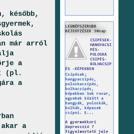
n, később,
sgyermek,
LEGNÉPSZERUBB
BEJEGYZÉSEK 30nap
skolás
CSIPÉSEK-
an már arról
HANGYACSI
PÉS-
álja
POLOSKA
CSIPÉS-
örje a
BOLHACSIP
ÉS -KÉPEKBEN
t (pl.
Csípések;
hangyacsípés,
gára a
poloskacsípés,
bolhacsípés,
képekben Sok rovar,
egyebek között a
hangyák, poloskák,
bolhák, képesek
csípni. E...
rban
A gyermekkori
 akar a
depresszió 7
figyelmeztető jele