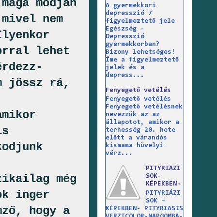
 maga módján
A gyermekkori
depresszió 7
 mivel nem
figyelmeztető jele
Egészség -
Ilyenkor
Depresszió
gyermekkorban?
orral lehet
Bizony lehetséges!
Íme a figyelmeztető
érdezz-
jelek és a
depress...
m jössz rá,
Fenyegető vetélés
Fenyegető vetélés
Fenyegető vetélésnek
amikor
nevezzük az az
állapotot, amikor a
is
terhesség 20. hete
előtt a várandós
kodjunk
kismama hüvelyi
vérz...
PITYRIAZI
zikailag még
SOK-
KÉPEKBEN-
ok inger
PITYRIÁZI
SOK –
mző, hogy a
KÉPEKBEN- PITYRIASIS
VERZICOLOR-NAPGOMBA-