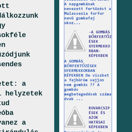
ott
A napgombának
nevezett fertőzést a
dálkozzunk
Malassezia furfur
nevű gombafaj
okoz...
gy
-A GOMBÁS
sokféle
BŐRFERTŐZ
ÉSEK
en
GYERMEKKO
RBAN-
úzódjunk
KÉPEKBEN
A GOMBÁS
sendes
BŐRFERTŐZÉSEK
GYERMEKKORBAN
KÉPEKBEN De viszket
a fejbőröm vajjon
etet: a
nem gombás ?? A
gombás
i helyzetek
megbetegedések száma
évek ...
tud
ROVARCSIP
deóba
ÉSEK ÉS
AZOK
yanez a
HATÁSAI
KÉPEKBEN