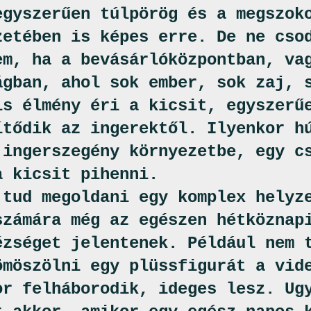
egyszerűen túlpörög és a megszok
zetében is képes erre. De ne cso
em, ha a bevásárlóközpontban, va
ágban, ahol sok ember, sok zaj, 
is élmény éri a kicsit, egyszerű
ítődik az ingerektől. Ilyenkor h
 ingerszegény környezetbe, egy c
a kicsit pihenni.
 tud megoldani egy komplex helyz
számára még az egészen hétköznap
ézséget jelentenek. Például nem 
ömöszölni egy plüssfigurát a vi
or felháborodik, ideges lesz. Ug