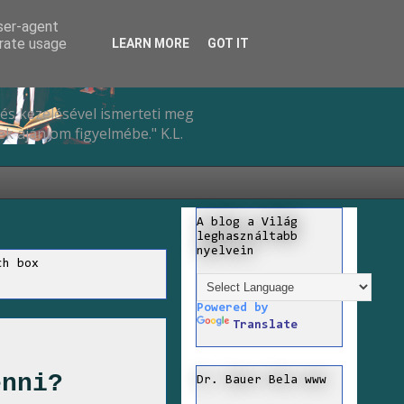
user-agent
erate usage
LEARN MORE
GOT IT
és kezelésével ismerteti meg
k ajánlom figyelmébe." K.L.
A blog a Világ
leghasználtabb
nyelvein
ch box
Powered by
Translate
enni?
Dr. Bauer Bela www