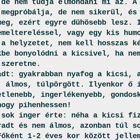
 de nem tudja elmondani mi az. A
 megpróbálja, de nem sikerül, és
meg, ezért egyre dühösebb lesz. 
emeltereléssel, vagy egy kis hum
 a helyzetet, nem kell hosszas k
kbe bonyolódni a kicsivel, ha ne
 szeretne.
adt: gyakrabban nyafog a kicsi, 
, álmos, túlpörgött. Ilyenkor ő 
etlenebb, ingerlékenyebb, gondos
hogy pihenhessen!
 sok inger érte: néha a kicsi fi
radt és nem álmos, azonban túl s
Főként 1-2 éves kor között jelle