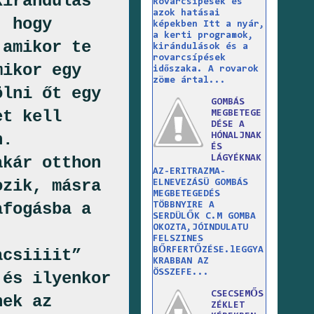
kirándulás
Rovarcsípések és
azok hatásai
, hogy
képekben Itt a nyár,
a kerti programok,
 amikor te
kirándulások és a
rovarcsípések
mikor egy
időszaka. A rovarok
zöme ártal...
ölni őt egy
GOMBÁS
et kell
MEGBETEGE
DÉSE A
n.
HÓNALJNAK
ÉS
akár otthon
LÁGYÉKNAK
AZ-ERITRAZMA-
ozik, másra
ELNEVEZÁSÜ GOMBÁS
MEGBETEGEDÉS
afogásba a
TÖBBNYIRE A
SERDÜLŐK C.M GOMBA
OKOZTA,JÓINDULATU
FELSZINES
BŐRFERTŐZÉSE.lEGGYA
acsiiiit”
KRABBAN AZ
ÖSSZEFE...
 és ilyenkor
CSECSEMŐS
nek az
ZÉKLET