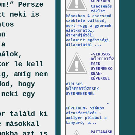
KÉPEKBEN
em!” Persze
Csecsemős
zéklet
zt neki is
képekben A csecsemő
széklete változó,
atos
mert függ a gyermek
életkorától,
an
étrendjétől,
valamint egészségi
 a
állapotától ...
nálok,
-VIRUSOS
BŐRFERTŐZ
kor le kell
ÉSEK
GYERMEKKO
ig, amíg nem
RBAN-
KÉPEKKEL
dod, hogy
VIRUSOS
BŐRFERTŐZÉSEK
 neki egy
GYERMEKEKNÉL
-
KÉPEKBEN- Számos
or találd ki
vírusfertőzés -
amilyen például a
e másokkal
kanyaró, a...
mokba azt is
PATTANÁSB