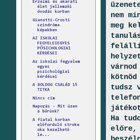
Érzelmi és akarati
üzenet
élet jellemzői
óvodás korban
nem mi
Gianotti-Crosti
meg ke
szindróma
képekben
tanulá
AZ ISKOLAI
FEGYELEIEGYES
feláll
PŐSICHOLOGIAI
KÉRDÉSEI
helyze
Az iskolai fegyelem
várnod
egyes
pszichológiai
kötnöd
kérdései
A BOLDOG CSALÁD 15
tudsz 
TITKA
telefo
Nincs cím
játéko
Napozás - Mit üzen
a bőrünk?
Ha tud
A fiatal korban
előforduló stroke
előre,
oka kezelhető
le...
beszél