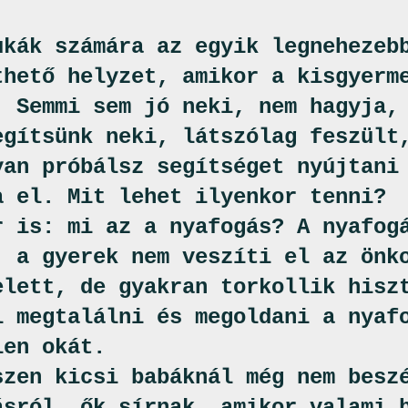
ukák számára az egyik legnehezeb
thető helyzet, amikor a kisgyerm
. Semmi sem jó neki, nem hagyja,
egítsünk neki, látszólag feszült
yan próbálsz segítséget nyújtani
a el. Mit lehet ilyenkor tenni?
r is: mi az a nyafogás? A nyafog
, a gyerek nem veszíti el az önk
elett, de gyakran torkollik hisz
l megtalálni és megoldani a nyaf
len okát.
szen kicsi babáknál még nem besz
ásról, ők sírnak, amikor valami 