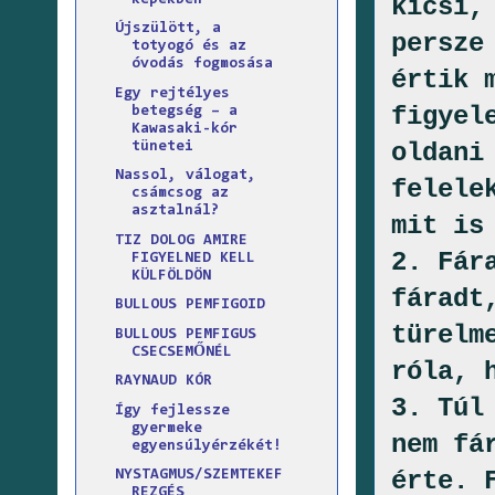
kicsi,
Újszülött, a
persze
totyogó és az
óvodás fogmosása
értik 
Egy rejtélyes
figyel
betegség – a
Kawasaki-kór
oldani
tünetei
Nassol, válogat,
felele
csámcsog az
asztalnál?
mit is
TIZ DOLOG AMIRE
2. Fár
FIGYELNED KELL
KÜLFÖLDÖN
fáradt
BULLOUS PEMFIGOID
türelm
BULLOUS PEMFIGUS
CSECSEMŐNÉL
róla, 
RAYNAUD KÓR
3. Túl
Így fejlessze
gyermeke
nem fá
egyensúlyérzékét!
érte. 
NYSTAGMUS/SZEMTEKEF
REZGÉS