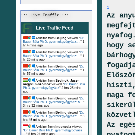
1
Az any
::: Live Traffic :::
megfej
Live Traffic Feed
nyafog
A visitor from
Beijing
viewed "
Dr.
Bauer Béla Ph.D. gyermekgyógyász:…
"
1
hogy s
hr 4 mins ago
A visitor from
Beijing
viewed "
Dr.
bárhog
Bauer Béla Ph.D. gyermekgyógyász:…
"
1
hr 26 mins ago
fogadj
A visitor from
Beijing
viewed "
Dr.
Bauer Béla Ph.D. gyermekgyógyász:…
"
1
Előszö
hr 57 mins ago
A visitor from
Szolnok, Jasz-
hiszti
nagykun-szolnok
viewed "
Dr. Bauer Béla
Ph.D. gyermekgyógyász
"
2 hrs 25 mins
ago
maga f
A visitor from
Beijing
viewed "
Dr.
Bauer Béla Ph.D. gyermekgyógyász: A…
"
sikerü
3 hrs 32 mins ago
A visitor from
Beijing
viewed "
Dr.
közvet
Bauer Béla Ph.D. gyermekgyógyász:…
"
3
hrs 45 mins ago
Az egé
A visitor from
Indonesia
viewed
"
Dr. Bauer Béla Ph.D. gyermekgyógyász:
nyafog
…
"
5 hrs 24 mins ago