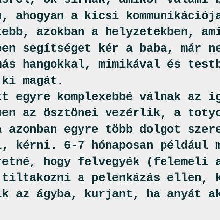
n, ahogyan a kicsi kommunikációj
tebb, azokban a helyzetekben, am
ben segítséget kér a baba, már n
más hangokkal, mimikával és test
 ki magát.
tt egyre komplexebbé válnak az i
ben az ösztönei vezérlik, a toty
a azonban egyre több dolgot szer
i, kérni. 6-7 hónaposan például 
retné, hogy felvegyék (felemeli 
 tiltakozni a pelenkázás ellen, 
ik az ágyba, kurjant, ha anyát a