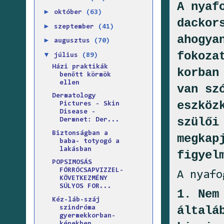
A nyaf
►
október
(63)
dackor
►
szeptember
(41)
ahogya
►
augusztus
(70)
fokoza
▼
július
(89)
Házi praktikák
korban
benőtt körmök
ellen
van sz
Dermatology
eszköz
Pictures - Skin
Disease -
szülői
Dermnet: Der...
Biztonságban a
megkap
baba- totyogó a
lakásban
figyel
POPSIMOSÁS
FÓRRÓCSAPVIZZEL-
A nyafo
KÖVETKEZMÉNY
SÚLYOS FOR...
1. Nem
Kéz-láb-száj
általá
szindróma
gyermekkorban-
képekben