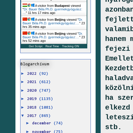
A visitor from
Budapest
viewed
azonba
"
Dr. Bauer Béla Ph.D. gyermekgyógyász:
…
"
11 hrs 17 mins ago
fejlet
A visitor from
Beijing
viewed "
Dr.
Bauer Béla Ph.D. gyermekgyógyász:…
"
23
hrs 35 mins ago
valami
A visitor from
Beijing
viewed "
Dr.
hanem 
Bauer Béla Ph.D. gyermekgyógyász:…
"
23
hrs 52 mins ago
Get Script
Real Time
Tracking ON
fejezi
Emelle
Blogarchívum
Kezdet
►
2022
(92)
haladv
►
2021
(612)
közöln
►
2020
(747)
ha sze
►
2019
(1135)
elkezd
►
2018
(1081)
▼
letesz
2017
(865)
►
december
(74)
stb.
►
november
(75)