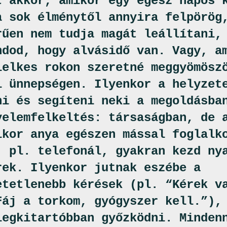
t akkor, amikor egy egész napos 
a sok élménytől annyira felpörög
rűen nem tudja magát leállítani,
ndod, hogy alvásidő van. Vagy, a
lelkes rokon szeretné meggyömösz
i ünnepségen. Ilyenkor a helyzet
ni és segíteni neki a megoldásba
yelemfelkeltés: társaságban, de 
ikor anya egészen mással foglalk
, pl. telefonál, gyakran kezd ny
rek. Ilyenkor jutnak eszébe a
etetlenebb kérések (pl. “Kérek v
Fáj a torkom, gyógyszer kell.”),
legkitartóbban győzködni. Minden