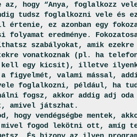
e az, hogy “Anya, foglalkozz vel
ndig tudsz foglalkozni vele és e
ll értenie, ez azonban egy fokoz
si folyamat eredménye. Fokozatos
íthatsz szabályokat, amik ezekre
tekre vonatkoznak (pl. ha telefo
 kell egy kicsit), illetve ilyen
 a figyelmét, valami mással, add
vele foglalkozni, például, ha tu
nálni fogsz, akkor addig adj oda
t, amivel játszhat.
od, hogy vendégségbe mentek, akk
 mivel fogod lekötni ott, amíg t
getsz. És bizony az ilyen progra