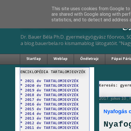
This site uses cookies from Google to d
are shared with Google along with perf
Dr. Bauer Béla Ph.D. 
statistics, and to detect and address 
Dr. Bauer Béla Ph.D. gyermekgyógyász főorvos, 50
a blog.bauerbela.ro kismamablog látogatóit. "Nag
Startlap
Weblap
Önéletrajz
Pápai Pári
ENCIKLOPÉDIA TARTALOMJEGYZÉK
* 2021 év TARTALOMJEGYZÉK
Keresés: gyer
* 2020 év TARTALOMJEGYZÉK
* 2019 év TARTALOMJEGYZÉK
* 2018 év TARTALOMJEGYZÉK
2017. július 10., 
* 2017 év TARTALOMJEGYZÉK
* 2016 év TARTALOMJEGYZÉK
* 2015 év TARTALOMJEGYZÉK
Nyafogás ok
* 2014 év TARTALOMJEGYZÉK
* 2013 év TARTALOMJEGYZÉK
Nyafo
* 2012 év TARTALOMJEGYZÉK
* 2011 év TARTALOMJEGYZÉK