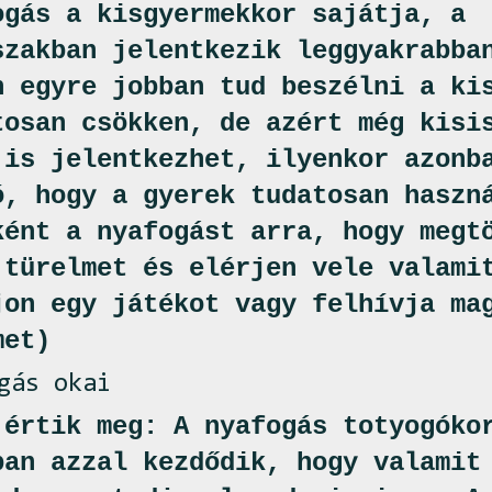
ogás a kisgyermekkor sajátja, a
szakban jelentkezik leggyakrabba
n egyre jobban tud beszélni a ki
tosan csökken, de azért még kisi
 is jelentkezhet, ilyenkor azonb
ó, hogy a gyerek tudatosan haszn
ként a nyafogást arra, hogy megt
 türelmet és elérjen vele valami
jon egy játékot vagy felhívja ma
met)
gás okai
 értik meg: A nyafogás totyogóko
ban azzal kezdődik, hogy valamit