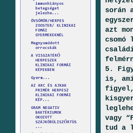
helyze
immunhiányos
során 
betegséget
jelezhe...
egysze
ÖVSÖMÖR/HERPES
ZOOSTER/ KLINIKAI
azt mo
FOMÁI
GYERMEKEKNÉL
csomó 
Megnyomódott
család
orrocskák
A VISSZATÉRŐ
felmér
HERPESZEK
KLINIKAI FORMÁI
5. Fig
KÉPEKBEN
is, am
Gyerm...
AZ ARC ÉS AJKAK
figyel
PRIMÉR HERPESZ
KLINIKAI FORMÁI
kisgye
KÉP...
legleh
GRAM NEGATIV
BAKTÉRIUMOK
vagy “
OKOZOTT
SZÁJKÖRÜLISZŐRTÜS
tud a 
...