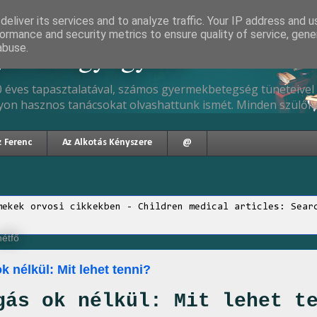
eliver its services and to analyze traffic. Your IP address and 
ormance and security metrics to ensure quality of service, gen
gyermekgyógyász
abuse.
 éves tapasztalatával, számos gyermekbetegség tüneteivel 
yon hasznos tanácsokat olvashattunk ismét. Minden szülőne
z Ferenc
Az Alkotás Kényszere
@
mekek orvosi cikkekben - Children medical articles: Sear
hétfő
 nélkül: Mit lehet tenni?
gás ok nélkül: Mit lehet t