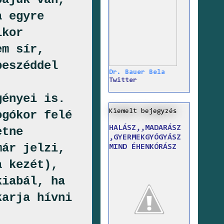
a egyre
ikor
em sír,
beszéddel
Dr. Bauer Bela
Twitter
gényei is.
Kiemelt bejegyzés
ogókor felé
HALÁSZ,,MADARÁSZ
etne
,GYERMEKGYÓGYÁSZ
már jelzi,
MIND ÉHENKÓRÁSZ
a kezét),
kiabál, ha
karja hívni