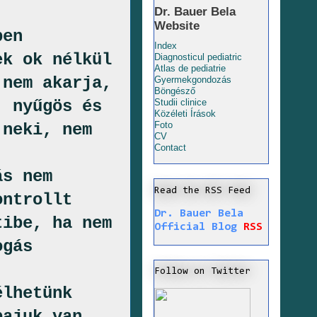
Dr. Bauer Bela
Website
ben
Index
ek ok nélkül
Diagnosticul pediatric
Atlas de pediatrie
 nem akarja,
Gyermekgondozás
Böngésző
, nyűgös és
Studii clinice
Közéleti Írások
Foto
 neki, nem
CV
Contact
ás nem
Read the RSS Feed
ontrollt
Dr. Bauer Bela
tibe, ha nem
Official Blog
RSS
ogás
Follow on Twitter
élhetünk
bajuk van,