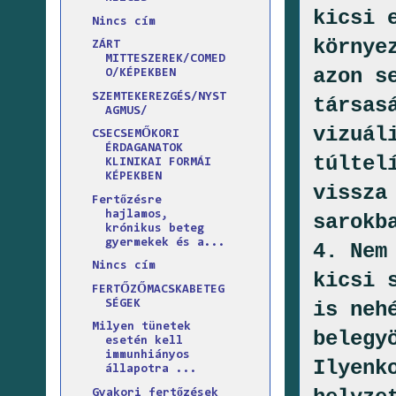
kicsi 
Nincs cím
környe
ZÁRT
MITTESZEREK/COMED
azon s
O/KÉPEKBEN
SZEMTEKEREZGÉS/NYST
társas
AGMUS/
vizuál
CSECSEMŐKORI
ÉRDAGANATOK
túltel
KLINIKAI FORMÁI
KÉPEKBEN
vissza
Fertőzésre
hajlamos,
sarokb
krónikus beteg
gyermekek és a...
4. Nem
Nincs cím
kicsi 
FERTŐZŐMACSKABETEG
is neh
SÉGEK
Milyen tünetek
belegy
esetén kell
immunhiányos
Ilyenk
állapotra ...
Gyakori fertőzések