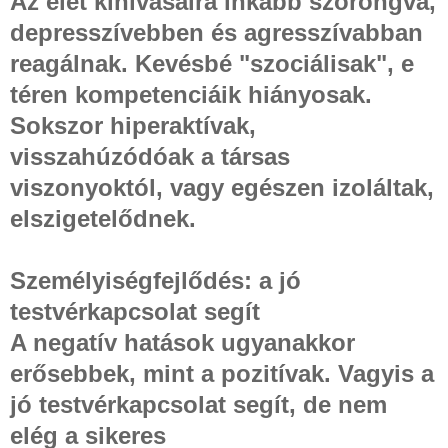
Az élet kihívásaira inkább szorongva,
depresszívebben és agresszívabban
reagálnak. Kevésbé "szociálisak", e
téren kompetenciáik hiányosak.
Sokszor hiperaktívak,
visszahúzódóak a társas
viszonyoktól, vagy egészen izoláltak,
elszigetelődnek.
Személyiségfejlődés: a jó
testvérkapcsolat segít
A negatív hatások ugyanakkor
erősebbek, mint a pozitívak. Vagyis a
jó testvérkapcsolat segít, de nem
elég a sikeres