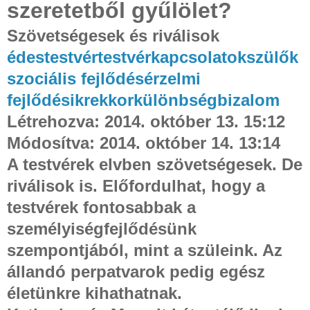
szeretetből gyűlölet?
Szövetségesek és riválisok
édestestvér
testvérkapcsolatok
szülők
szociális fejlődés
érzelmi
fejlődés
ikrek
korkülönbség
bizalom
Létrehozva: 2014. október 13. 15:12
Módosítva: 2014. október 14. 13:14
A testvérek elvben szövetségesek. De
riválisok is. Előfordulhat, hogy a
testvérek fontosabbak a
személyiségfejlődésünk
szempontjából, mint a szüleink. Az
állandó perpatvarok pedig egész
életünkre kihathatnak.