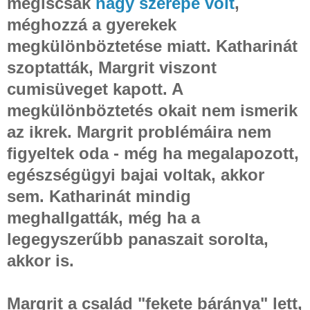
mégiscsak
nagy szerepe volt
,
méghozzá a gyerekek
megkülönböztetése miatt. Katharinát
szoptatták, Margrit viszont
cumisüveget kapott. A
megkülönböztetés okait nem ismerik
az ikrek. Margrit problémáira nem
figyeltek oda - még ha megalapozott,
egészségügyi bajai voltak, akkor
sem. Katharinát mindig
meghallgatták, még ha a
legegyszerűbb panaszait sorolta,
akkor is.
Margrit a család "fekete báránya" lett,