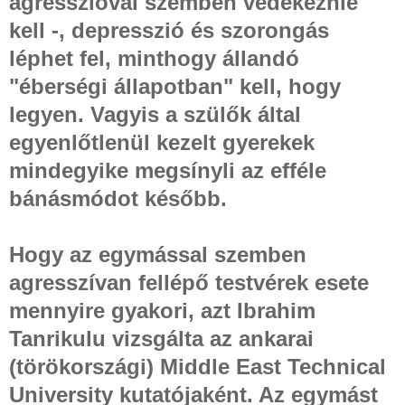
agresszióval szemben védekeznie
kell -, depresszió és szorongás
léphet fel, minthogy állandó
"éberségi állapotban" kell, hogy
legyen. Vagyis a szülők által
egyenlőtlenül kezelt gyerekek
mindegyike megsínyli az efféle
bánásmódot később.
Hogy az egymással szemben
agresszívan fellépő testvérek esete
mennyire gyakori, azt Ibrahim
Tanrikulu vizsgálta az ankarai
(törökországi) Middle East Technical
University kutatójaként. Az egymást