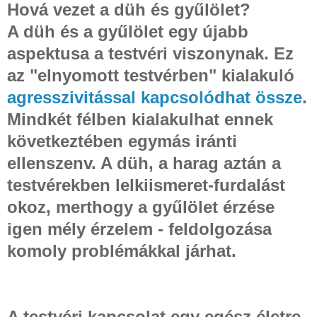
Hová vezet a düh és gyűlölet?
A düh és a gyűlölet egy újabb
aspektusa a testvéri viszonynak. Ez
az "elnyomott testvérben" kialakuló
agresszivitással kapcsolódhat össze
.
Mindkét félben kialakulhat ennek
következtében egymás iránti
ellenszenv. A düh, a harag aztán a
testvérekben lelkiismeret-furdalást
okoz, merthogy a gyűlölet érzése
igen mély érzelem - feldolgozása
komoly problémákkal járhat.
A testvéri kapcsolat egy egész életre