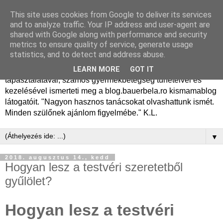
This site uses cookies from Google to deliver its services
Dr. Bauer Béla Ph.D.
and to analyze traffic. Your IP address and user-agent are
shared with Google along with performance and security
gyermekgyógyász
metrics to ensure quality of service, generate usage
statistics, and to detect and address abuse.
Dr. Bauer Béla Ph.D. gyermekgyógyász főorvos, 50 éves
LEARN MORE
GOT IT
tapasztalatával, számos gyermekbetegség tüneteivel és
kezelésével ismerteti meg a blog.bauerbela.ro kismamablog
látogatóit. "Nagyon hasznos tanácsokat olvashattunk ismét.
Minden szülőnek ajánlom figyelmébe." K.L.
▼
2018. augusztus 14., kedd
Hogyan lesz a testvéri szeretetből
gyűlölet?
Hogyan lesz a testvéri