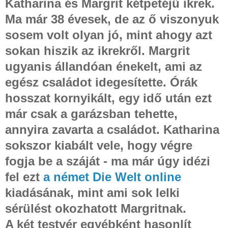
Katharina és Margrit kétpetéjű ikrek.
Ma már 38 évesek, de az ő viszonyuk
sosem volt olyan jó, mint ahogy azt
sokan hiszik az ikrekről. Margrit
ugyanis állandóan énekelt, ami az
egész családot idegesítette. Órák
hosszat kornyikált, egy idő után ezt
már csak a garázsban tehette,
annyira zavarta a családot. Katharina
sokszor kiabált vele, hogy végre
fogja be a száját - ma már úgy idézi
fel ezt
a német Die Welt online
kiadásának, mint ami sok lelki
sérülést okozhatott Margritnak.
A két testvér egyébként hasonlít