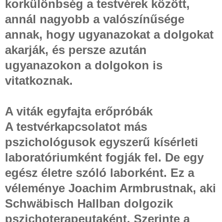
korkülönbség a testvérek között,
annál nagyobb a valószínűsége
annak, hogy ugyanazokat a dolgokat
akarják, és persze azután
ugyanazokon a dolgokon is
vitatkoznak.
A viták egyfajta erőpróbák
A testvérkapcsolatot más
pszichológusok egyszerű kísérleti
laboratóriumként fogják fel. De egy
egész életre szóló laborként. Ez a
véleménye Joachim Armbrustnak, aki
Schwäbisch Hallban dolgozik
pszichoterapeutaként. Szerinte a