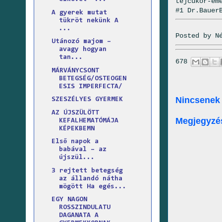
tejcukor-em
#1 Dr.Bauer
A gyerek mutat
tükröt nekünk A
...
Posted by
N
Utánozó majom –
avagy hogyan
tan...
678
MÁRVÁNYCSONT
BETEGSÉG/OSTEOGEN
ESIS IMPERFECTA/
Nincsenek
SZESZÉLYES GYERMEK
AZ ÚJSZÜLÖTT
Megjegyzé
KEFALHEMATÓMÁJA
KÉPEKBEMN
Első napok a
babával – az
újszül...
3 rejtett betegség
az állandó nátha
mögött Ha egés...
EGY NAGON
ROSSZINDULATU
DAGANATA A