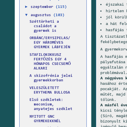
éjszakai 
►
szeptember
(115)
hirtelen 
▼
augusztus
(103)
jól körül
Széttörheti a
a hát fel
családot a
hasfájás 
gyermek is
A tisztázat
ORBÁNC/ERYSIPELAS/
fekélybeteg
EGY HÁROMÉVES
GYERMEK LÁBFEJÉN
A gyermekor
STAFILOKOKKUSZ
A hasfájás 
FERTŐZÉS EGY 4
pályafutása
HÓNAPOS CSECSEMŐ
egyáltalán 
ALKARI
problémával
A skizofrénia jelei
A négyéves 
gyermekkorban
hasához ért
VELESZÜLETETT
pocakját. A
ERYTHEMA BULLOSA
műtét, majd
tőlünk.
Első székletek:
meconium,
A másfél év
anyatejes széklet
kicsi tényl
(Síró, magá
NYITOTT GNC
bizonyult k
GYRMEKEKKNÉL
igénylő bea