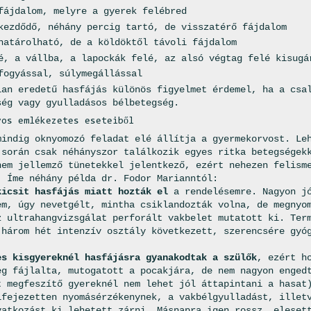
fájdalom, melyre a gyerek felébred
kezdődő, néhány percig tartó, de visszatérő fájdalom
határolható, de a köldöktől távoli fájdalom
é, a vállba, a lapockák felé, az alsó végtag felé kisugá
fogyással, súlymegállással
lan eredetű hasfájás különös figyelmet érdemel, ha a csa
ség vagy gyulladásos bélbetegség.
vos emlékezetes eseteiből
mindig oknyomozó feladat elé állítja a gyermekorvost. Le
 során csak néhányszor találkozik egyes ritka betegségek
nem jellemző tünetekkel jelentkező, ezért nehezen felism
. Íme néhány példa dr. Fodor Marianntól:
kicsit hasfájás miatt hozták el
a rendelésemre. Nagyon jó
em, úgy nevetgélt, mintha csiklandozták volna, de megnyo
z ultrahangvizsgálat perforált vakbelet mutatott ki. Ter
 három hét intenzív osztály következett, szerencsére gyó
es kisgyereknél hasfájásra gyanakodtak a szülők
, ezért h
eg fájlalta, mutogatott a pocakjára, de nem nagyon enged
t megfeszítő gyereknél nem lehet jól áttapintani a hasat
ifejezetten nyomásérzékenynek, a vakbélgyulladást, illet
vatkozást ki lehetett zárni. Másnapra igen rossz, eleset