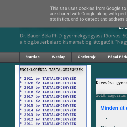
This site uses cookies from Google to d
are shared with Google along with perf
Dr. Bauer Béla Ph.D. 
statistics, and to detect and address 
Dr. Bauer Béla Ph.D. gyermekgyógyász főorvos, 50
a blog.bauerbela.ro kismamablog látogatóit. "Nag
Startlap
Weblap
Önéletrajz
Pápai Pári
ENCIKLOPÉDIA TARTALOMJEGYZÉK
* 2021 év TARTALOMJEGYZÉK
Keresés: gyer
* 2020 év TARTALOMJEGYZÉK
* 2019 év TARTALOMJEGYZÉK
* 2018 év TARTALOMJEGYZÉK
2018. augusztus 
* 2017 év TARTALOMJEGYZÉK
* 2016 év TARTALOMJEGYZÉK
* 2015 év TARTALOMJEGYZÉK
Minden út 
* 2014 év TARTALOMJEGYZÉK
* 2013 év TARTALOMJEGYZÉK
* 2012 év TARTALOMJEGYZÉK
* 2011 év TARTALOMJEGYZÉK