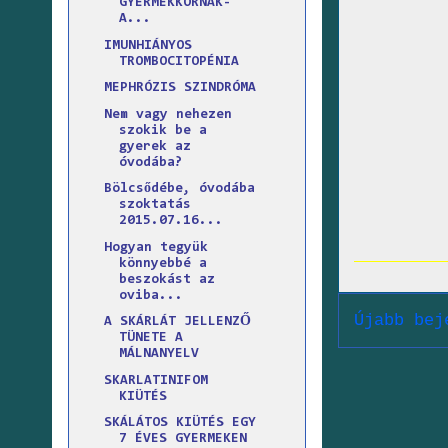
GYERMEKKORNAK-
A...
IMUNHIÁNYOS
TROMBOCITOPÉNIA
MEPHRÓZIS SZINDRÓMA
Nem vagy nehezen
szokik be a
gyerek az
óvodába?
Bölcsődébe, óvodába
szoktatás
2015.07.16...
Hogyan tegyük
könnyebbé a
beszokást az
oviba...
Újabb bej
A SKÁRLÁT JELLENZŐ
TÜNETE A
MÁLNANYELV
SKARLATINIFOM
KIÜTÉS
SKÁLÁTOS KIÜTÉS EGY
7 ÉVES GYERMEKEN