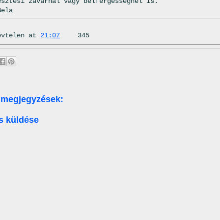
észtési zavarnál vagy bélférgességnél is.
Bela
évtelen
at
21:07
345
 megjegyzések:
s küldése