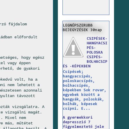
rzó fájdalom
LEGNÉPSZERUBB
BEJEGYZÉSEK 30nap
ládban előfordult
CSIPÉSEK-
HANGYACSI
PÉS-
POLOSKA
CSIPÉS-
hetséges, hogy egész
BOLHACSIP
kel vagy éppen
ÉS -KÉPEKBEN
erhető, de gyakori
Csípések;
hangyacsípés,
kedvű volt, ha a
poloskacsípés,
mni nem lehetett a
bolhacsípés,
mészetesen azonnali
képekben Sok rovar,
egyebek között a
gyultan távozott
hangyák, poloskák,
bolhák, képesek
ozták vizsgálatra. A
csípni. E...
te vizsgálni magát.
). Mivel nem
A gyermekkori
depresszió 7
ve más, műtétet
figyelmeztető jele
t állapotba került. A