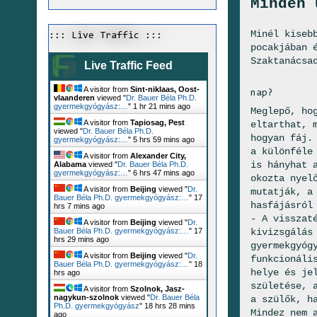
Minden 
Minél kiseb
::: Live Traffic :::
pocakjában 
Szaktanácsa
Live Traffic Feed
A visitor from
Sint-niklaas, Oost-
nap?
vlaanderen
viewed "
Dr. Bauer Béla Ph.D.
gyermekgyógyász:…
"
1 hr 21 mins ago
Meglepő, ho
A visitor from
Tapiosag, Pest
eltarthat, 
viewed "
Dr. Bauer Béla Ph.D.
hogyan fáj.
gyermekgyógyász:…
"
5 hrs 59 mins ago
a különféle
A visitor from
Alexander City,
is hányhat 
Alabama
viewed "
Dr. Bauer Béla Ph.D.
gyermekgyógyász:…
"
6 hrs 47 mins ago
okozta nyel
A visitor from
Beijing
viewed "
Dr.
mutatják, a
Bauer Béla Ph.D. gyermekgyógyász:…
"
17
hasfájásról
hrs 7 mins ago
- A visszat
A visitor from
Beijing
viewed "
Dr.
kivizsgálás
Bauer Béla Ph.D. gyermekgyógyász:…
"
17
hrs 29 mins ago
gyermekgyóg
A visitor from
Beijing
viewed "
Dr.
funkcionáli
Bauer Béla Ph.D. gyermekgyógyász:…
"
18
helye és je
hrs ago
születése, 
A visitor from
Szolnok, Jasz-
nagykun-szolnok
viewed "
Dr. Bauer Béla
a szülők, h
Ph.D. gyermekgyógyász
"
18 hrs 28 mins
Mindez nem 
ago