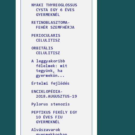
NYAKI THYREOGLOSSUS
CYSTA EGY 6 ÉVES
GYERMEKNÉL
RETINOBLASZTOMA-
FEHÉR SZEMFHÉRJA
PERIOCULARIS
CELULITISZ
ORBITÁLIS
CELULITISZ
A leggyakoribb
félelmek: mit
tegyünk, ha
gyermekün...
Értelmi fejlődés
ENCIKLOPÉDIA-
2O18.AUGUSZTUS-19
Pylorus stenozis
PEPTIKUS FEKÉLY EGY
1O ÉVES FIU
GYERMEKNÉL
Alvászavarok