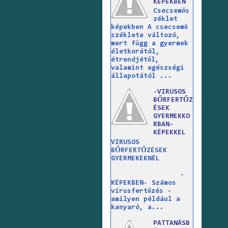
KÉPEKBEN
Csecsemős
zéklet
képekben A csecsemő
széklete változó,
mert függ a gyermek
életkorától,
étrendjétől,
valamint egészségi
állapotától ...
-VIRUSOS
BŐRFERTŐZ
ÉSEK
GYERMEKKO
RBAN-
KÉPEKKEL
VIRUSOS
BŐRFERTŐZÉSEK
GYERMEKEKNÉL
-
KÉPEKBEN- Számos
vírusfertőzés -
amilyen például a
kanyaró, a...
PATTANÁSB