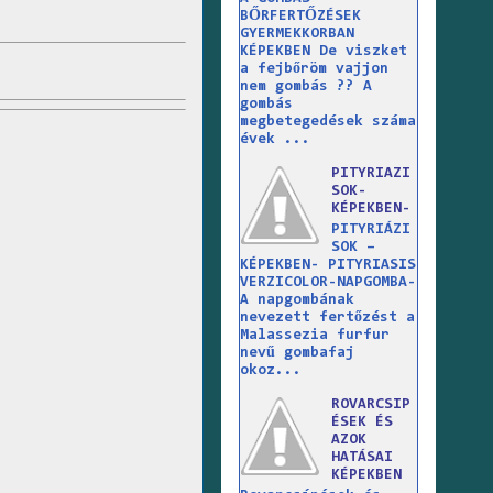
BŐRFERTŐZÉSEK
GYERMEKKORBAN
KÉPEKBEN De viszket
a fejbőröm vajjon
nem gombás ?? A
gombás
megbetegedések száma
évek ...
PITYRIAZI
SOK-
KÉPEKBEN-
PITYRIÁZI
SOK –
KÉPEKBEN- PITYRIASIS
VERZICOLOR-NAPGOMBA-
A napgombának
nevezett fertőzést a
Malassezia furfur
nevű gombafaj
okoz...
ROVARCSIP
ÉSEK ÉS
AZOK
HATÁSAI
KÉPEKBEN