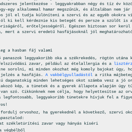
ndszeres jelentkezése - leggyakrabban négy és tíz év köz
egy-egy alkalommal hamar megszűnik, és általában nem jár
os jól el tudja különíteni a szervi és az egyéb okokra v
jól ki kell kérdeznie kis betegét és persze a szülőt is 
oriságáról, erőteljességéről. Egészen biztosan sor kerül
a, mert a szervi eredetű hasfájásoknál jól meghatározhat
leg a hasban fáj valami
ő panaszok leggyakoribb oka a székrekedés, rögtön utána 
felszívódási zavar, például az ételallergia és a
lisztér
tne sorolni, mi minden okozhat még komoly bajokat úgy, h
 jelzés a hasfájás.
A
vakbélgyulladástól
a ritka májbeteg
tú daganatokig minden lehetséges okot számba vesz a jó o
takozó kép, a tünetek és a gyerek állapota alapján úgy t
 van szó. Cikkünknek nem célja, hogy helyettesítse az or
a legfontosabb, leggyakoribb tünetekre hívjuk fel a figy
vos!
 fordulj orvoshoz, ha gyerekednél a következő, szervi ok
apasztalod:
at székletürítési zavar vagy hányás kíséri
a végbélből