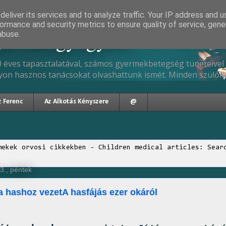
eliver its services and to analyze traffic. Your IP address and 
ormance and security metrics to ensure quality of service, gen
gyermekgyógyász
abuse.
 éves tapasztalatával, számos gyermekbetegség tüneteivel 
yon hasznos tanácsokat olvashattunk ismét. Minden szülőne
z Ferenc
Az Alkotás Kényszere
@
mekek orvosi cikkekben - Children medical articles: Sear
3., péntek
a hashoz vezetA hasfájás ezer okáról