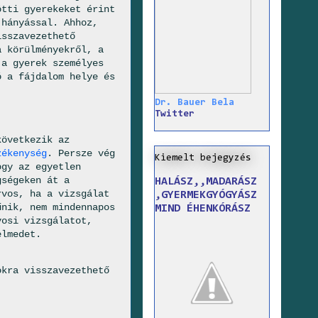
ötti gyerekeket érint
 hányással. Ahhoz,
isszavezethető
a körülményekről, a
 a gyerek személyes
ó a fájdalom helye és
Dr. Bauer Bela
Twitter
következik az
zékenység
. Persze vég
Kiemelt bejegyzés
ogy az egyetlen
ségeken át a
HALÁSZ,,MADARÁSZ
rvos, ha a vizsgálat
,GYERMEKGYÓGYÁSZ
űnik, nem mindennapos
MIND ÉHENKÓRÁSZ
vosi vizsgálatot,
elmedet.
okra visszavezethető