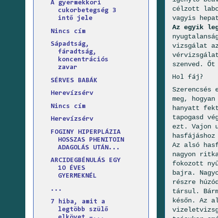
A gyermekkori
célzott lab
cukorbetegség 3
vagyis hepa
intő jele
Az egyik le
Nincs cím
nyugtalansá
Sápadtság,
vizsgálat a
fáradtság,
vérvizsgála
koncentrációs
szenved. Őt
zavar
Hol fáj?
SÉRVES BABÁK
Szerencsés 
Herevízsérv
meg, hogyan
Nincs cím
hanyatt fek
tapogasd vé
Herevízsérv
ezt. Vajon 
FOGINY HIPERPLÁZIA
hasfájáshoz
HOSSZAS PHENITOIN
Az alsó has
ADAGOLÁS UTÁN...
nagyon ritk
ARCIDEGBÉNULÁS EGY
fokozott ny
1O ÉVES
bajra. Nagy
GYERMEKNÉL
részre húzó
...
társul. Bár
későn. Az a
7 hiba, amit a
vizeletvizs
legtöbb szülő
elkövet –...