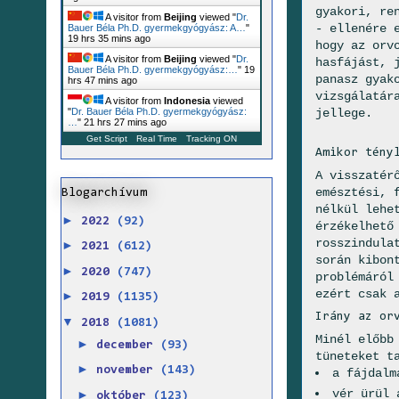
gyakori, re
A visitor from
Beijing
viewed "
Dr.
- ellenére 
Bauer Béla Ph.D. gyermekgyógyász: A…
"
19 hrs 35 mins ago
hogy az orv
A visitor from
Beijing
viewed "
Dr.
hasfájást, 
Bauer Béla Ph.D. gyermekgyógyász:…
"
19
panasz gyak
hrs 47 mins ago
vizsgálatár
A visitor from
Indonesia
viewed
jellege.
"
Dr. Bauer Béla Ph.D. gyermekgyógyász:
…
"
21 hrs 27 mins ago
Get Script
Real Time
Tracking ON
Amikor tény
A visszatér
emésztési, 
Blogarchívum
nélkül lehe
►
2022
(92)
érzékelhető
rosszindula
►
2021
(612)
során kibon
►
2020
(747)
problémáról
ezért csak 
►
2019
(1135)
Irány az or
▼
2018
(1081)
Minél előbb
►
december
(93)
tüneteket t
►
november
(143)
a fájdalm
vér ürül 
►
október
(123)