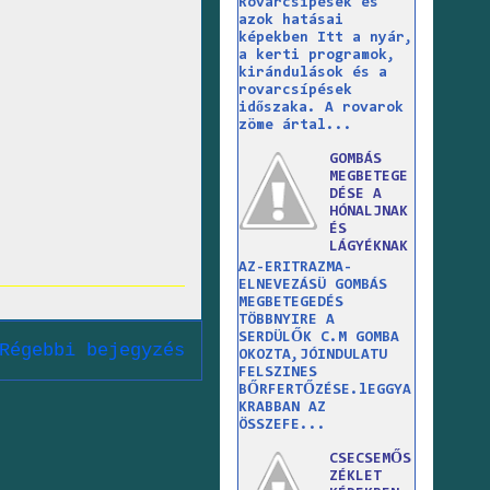
Rovarcsípések és
azok hatásai
képekben Itt a nyár,
a kerti programok,
kirándulások és a
rovarcsípések
időszaka. A rovarok
zöme ártal...
GOMBÁS
MEGBETEGE
DÉSE A
HÓNALJNAK
ÉS
LÁGYÉKNAK
AZ-ERITRAZMA-
ELNEVEZÁSÜ GOMBÁS
MEGBETEGEDÉS
TÖBBNYIRE A
SERDÜLŐK C.M GOMBA
Régebbi bejegyzés
OKOZTA,JÓINDULATU
FELSZINES
BŐRFERTŐZÉSE.lEGGYA
KRABBAN AZ
ÖSSZEFE...
CSECSEMŐS
ZÉKLET