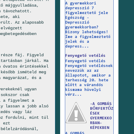
A gyermekkori
ző májgyulladása,
depresszió 7
n távozhatott.
figyelmeztető jele
sete, aki
Egészség -
erült. Az alaposabb
Depresszió
gyermekkorban?
 elvégzett
Bizony lehetséges!
megbetegedésében
Íme a figyelmeztető
jelek és a
depress...
 része fáj. Figyeld
Fenyegető vetélés
ttartásban járkál. Ha
Fenyegető vetélés
n óvatos érintésekkel
Fenyegető vetélésnek
nevezzük az az
 később ismételd meg
állapotot, amikor a
a magyarázat, és a
terhesség 20. hete
előtt a várandós
yerekeknél ugyan
kismama hüvelyi
 sokszor csak
vérz...
l a figyelmet a
-A GOMBÁS
ly lassan a jobb alsó
BŐRFERTŐZ
kedés vagy láz
ÉSEK
oz fordulni, mint túl
GYERMEKKO
, ezt
RBAN-
KÉPEKBEN
 bélelzáródásnál,
A GOMBÁS