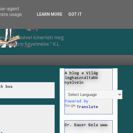
user-agent
erate usage
LEARN MORE
GOT IT
és kezelésével ismerteti meg
k ajánlom figyelmébe." K.L.
A blog a Világ
leghasználtabb
nyelvein
ch box
Powered by
Translate
Dr. Bauer Bela www