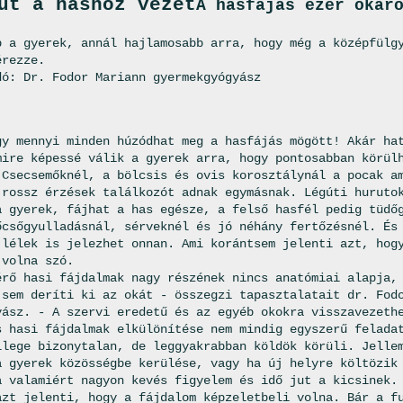
út a hashoz vezet
A hasfájás ezer okár
b a gyerek, annál hajlamosabb arra, hogy még a középfülg
érezze.
dó: Dr. Fodor Mariann gyermekgyógyász
gy mennyi minden húzódhat meg a hasfájás mögött! Akár ha
mire képessé válik a gyerek arra, hogy pontosabban körül
 Csecsemőknél, a bölcsis és ovis korosztálynál a pocak a
 rossz érzések találkozót adnak egymásnak. Légúti huruto
a gyerek, fájhat a has egésze, a felső hasfél pedig tüdő
őcsőgyulladásnál, sérveknél és jó néhány fertőzésnél. És
 lélek is jelezhet onnan. Ami korántsem jelenti azt, hog
 volna szó.
érő hasi fájdalmak nagy részének nincs anatómiai alapja,
 sem deríti ki az okát - összegzi tapasztalatait dr. Fod
yász. - A szervi eredetű és az egyéb okokra visszavezeth
s hasi fájdalmak elkülönítése nem mindig egyszerű felada
llege bizonytalan, de leggyakrabban köldök körüli. Jelle
a gyerek közösségbe kerülése, vagy ha új helyre költözik
a valamiért nagyon kevés figyelem és idő jut a kicsinek.
azt jelenti, hogy a fájdalom képzeletbeli volna. Bár a f