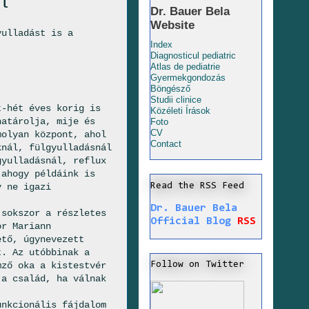
ól
Dr. Bauer Bela
Website
yulladást is a
Index
Diagnosticul pediatric
Atlas de pediatrie
Gyermekgondozás
Böngésző
Studii clinice
t-hét éves korig is
Közéleti Írások
határolja, mije és
Foto
CV
molyan központ, ahol
Contact
knál, fülgyulladásnál
gyulladásnál, reflux
 ahogy példáink is
y ne igazi
Read the RSS Feed
Dr. Bauer Bela
 sokszor a részletes
Official Blog
RSS
or Mariann
ető, úgynevezett
t. Az utóbbinak a
mző oka a kistestvér
Follow on Twitter
 a család, ha válnak
unkcionális fájdalom