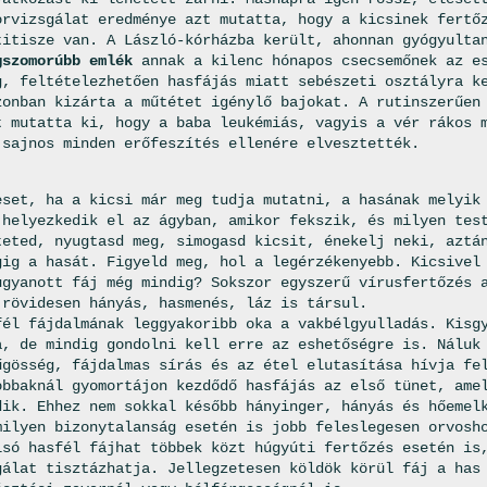
orvizsgálat eredménye azt mutatta, hogy a kicsinek fertő
titisze van. A László-kórházba került, ahonnan gyógyulta
gszomorúbb emlék
annak a kilenc hónapos csecsemőnek az e
g, feltételezhetően hasfájás miatt sebészeti osztályra k
zonban kizárta a műtétet igénylő bajokat. A rutinszerűen
t mutatta ki, hogy a baba leukémiás, vagyis a vér rákos 
 sajnos minden erőfeszítés ellenére elvesztették.
eset, ha a kicsi már meg tudja mutatni, a hasának melyik
 helyezkedik el az ágyban, amikor fekszik, és milyen tes
teted, nyugtasd meg, simogasd kicsit, énekelj neki, aztá
gig a hasát. Figyeld meg, hol a legérzékenyebb. Kicsivel
ugyanott fáj még mindig? Sokszor egyszerű vírusfertőzés 
 rövidesen hányás, hasmenés, láz is társul.
fél fájdalmának leggyakoribb oka a vakbélgyulladás. Kisg
a, de mindig gondolni kell erre az eshetőségre is. Náluk
űgösség, fájdalmas sírás és az étel elutasítása hívja fe
obbaknál gyomortájon kezdődő hasfájás az első tünet, ame
dik. Ehhez nem sokkal később hányinger, hányás és hőemel
milyen bizonytalanság esetén is jobb feleslegesen orvosh
lsó hasfél fájhat többek közt húgyúti fertőzés esetén is
gálat tisztázhatja. Jellegzetesen köldök körül fáj a has