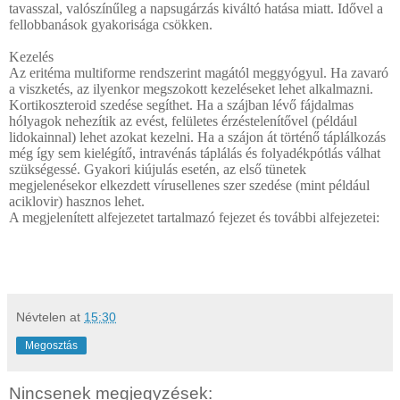
tavasszal, valószínűleg a napsugárzás kiváltó hatása miatt. Idővel a
fellobbanások gyakorisága csökken.
Kezelés
Az eritéma multiforme rendszerint magától meggyógyul. Ha zavaró
a viszketés, az ilyenkor megszokott kezeléseket lehet alkalmazni.
Kortikoszteroid szedése segíthet. Ha a szájban lévő fájdalmas
hólyagok nehezítik az evést, felületes érzéstelenítővel (például
lidokainnal) lehet azokat kezelni. Ha a szájon át történő táplálkozás
még így sem kielégítő, intravénás táplálás és folyadékpótlás válhat
szükségessé. Gyakori kiújulás esetén, az első tünetek
megjelenésekor elkezdett vírusellenes szer szedése (mint például
aciklovir) hasznos lehet.
A megjelenített alfejezetet tartalmazó fejezet és további alfejezetei:
Névtelen
at
15:30
Megosztás
Nincsenek megjegyzések: