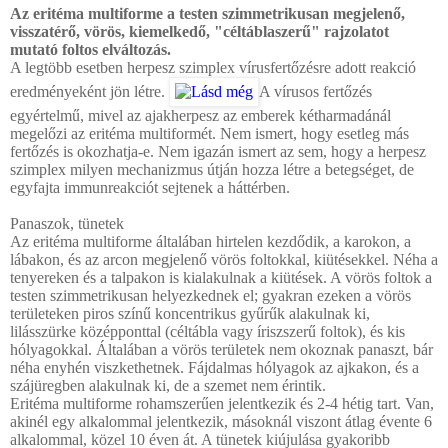
Az eritéma multiforme a testen szimmetrikusan megjelenő,
visszatérő, vörös, kiemelkedő, "céltáblaszerű" rajzolatot
mutató foltos elváltozás.
A legtöbb esetben herpesz szimplex vírusfertőzésre adott reakció
eredményeként jön létre.
A vírusos fertőzés
egyértelmű, mivel az ajakherpesz az emberek kétharmadánál
megelőzi az eritéma multiformét. Nem ismert, hogy esetleg más
fertőzés is okozhatja-e. Nem igazán ismert az sem, hogy a herpesz
szimplex milyen mechanizmus útján hozza létre a betegséget, de
egyfajta immunreakciót sejtenek a háttérben.
Panaszok, tünetek
Az eritéma multiforme általában hirtelen kezdődik, a karokon, a
lábakon, és az arcon megjelenő vörös foltokkal, kiütésekkel. Néha a
tenyereken és a talpakon is kialakulnak a kiütések. A vörös foltok a
testen szimmetrikusan helyezkednek el; gyakran ezeken a vörös
területeken piros színű koncentrikus gyűrűk alakulnak ki,
lilásszürke középponttal (céltábla vagy íriszszerű foltok), és kis
hólyagokkal. Általában a vörös területek nem okoznak panaszt, bár
néha enyhén viszkethetnek. Fájdalmas hólyagok az ajkakon, és a
szájüregben alakulnak ki, de a szemet nem érintik.
Eritéma multiforme rohamszerűen jelentkezik és 2-4 hétig tart. Van,
akinél egy alkalommal jelentkezik, másoknál viszont átlag évente 6
alkalommal, közel 10 éven át. A tünetek kiújulása gyakoribb