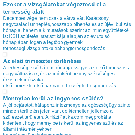
Ezeket a vizsgálatokat végeztesd el a
terhesség alatt
December vége nem csak a várva várt Karácsony,
nagycsaládi ünneplés,hosszabb pihenés és az újévi bulizás
hónapja, hanem a kimutatások szerint az intim együttléteké
is: KSH születési statisztikája alapján az év utolsó
hónapjában fogan a legtöbb gyermek.
terhességi vizsgálatok
ultrahang
terhesgondozás
Az első trimeszter történései
A terhesség első három hónapja, vagyis az első trimeszter a
nagy változások, és az időnként bizony szélsőséges
érzelmek időszaka.
első trimeszter
első harmad
terhesség
terhesgondozás
Mennyibe kerül az ingyenes szülés?
A jól bejáratott hálapénz intézménye az egészségügy szinte
minden területén jelen van, de kiemelten jellemző a
szülészet területén. A HáziPatika.com megpróbálta
kideríteni, hogy mennyibe is kerül az ingyenes szülés az
állami intézményekben.