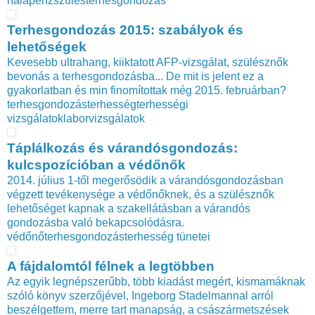
hálapénz
szülés
terhesgondozás
Terhesgondozás 2015: szabályok és
lehetőségek
Kevesebb ultrahang, kiiktatott AFP-vizsgálat, szülésznők
bevonás a terhesgondozásba... De mit is jelent ez a
gyakorlatban és min finomítottak még 2015. februárban?
terhesgondozás
terhesség
terhességi
vizsgálatok
laborvizsgálatok
Táplálkozás és várandósgondozás:
kulcspozícióban a védőnők
2014. július 1-től megerősödik a várandósgondozásban
végzett tevékenysége a védőnőknek, és a szülésznők
lehetőséget kapnak a szakellátásban a várandós
gondozásba való bekapcsolódásra.
védőnő
terhesgondozás
terhesség tünetei
A fájdalomtól félnek a legtöbben
Az egyik legnépszerűbb, több kiadást megért, kismamáknak
szóló könyv szerzőjével, Ingeborg Stadelmannal arról
beszélgettem, merre tart manapság, a császármetszések