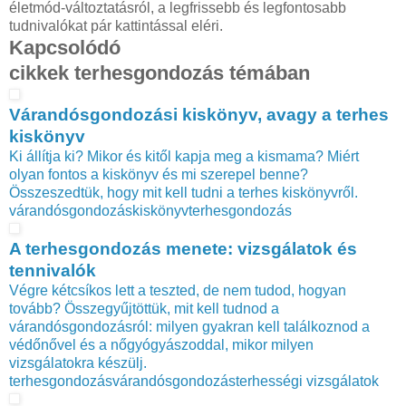
életmód-változtatásról, a legfrissebb és legfontosabb
tudnivalókat pár kattintással eléri.
Kapcsolódó
cikkek terhesgondozás témában
Várandósgondozási kiskönyv, avagy a terhes
kiskönyv
Ki állítja ki? Mikor és kitől kapja meg a kismama? Miért
olyan fontos a kiskönyv és mi szerepel benne?
Összeszedtük, hogy mit kell tudni a terhes kiskönyvről.
várandósgondozás
kiskönyv
terhesgondozás
A terhesgondozás menete: vizsgálatok és
tennivalók
Végre kétcsíkos lett a teszted, de nem tudod, hogyan
tovább? Összegyűjtöttük, mit kell tudnod a
várandósgondozásról: milyen gyakran kell találkoznod a
védőnővel és a nőgyógyászoddal, mikor milyen
vizsgálatokra készülj.
terhesgondozás
várandósgondozás
terhességi vizsgálatok