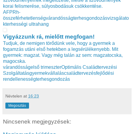
szövődményeinek megelőzése, illetve a szövődmények
korai felismerése, súlyosbodásuk csökkentése.
AFP
Rh-
összeférhetetlenség
várandósság
terhesgondozás
vizsgálato
k
terhességi ultrahang
Vigyázzunk rá, mielőtt megfogan!
Tudjuk, de nemigen törődünk vele, hogy a gyermek a
fogamzás utáni első hetekben a legsérülékenyebb. Mit
gyermek: magzat. Vagy még talán az sem: magzatocska,
magocska.
várandósság
első trimeszter
Optimális Családtervezési
Szolgáltatás
gyermekvállalás
családtervezés
fejlődési
rendellenesség
terhesgondozás
Névtelen
at
16:23
Megosztás
Nincsenek megjegyzések: