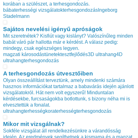
korában a szülészet, a terhesgondozás.
bába
terhességi vizsgálatok
terhesgondozás
Ingeborg
Stadelmann
Sajátos nevelési igényű apróságok
Mit szeretnétek? Kisfiút vagy kislányt? Valószínűleg minden
babát váró pár hallotta már e kérdést. A válasz pedig:
mindegy, csak egészséges legyen.
magzati károsodás
tünetek
teszt
fejlődés
3D ultrahang
4D
ultrahang
terhesgondozás
A terhesgondozás útvesztőiben
Olyan összeállítást terveztünk, amely mindenki számára
hasznos információkat tartalmaz a babavárás idején ajánlott
vizsgálatokról. Hát nem volt egyszerű! Minduntalan
kérdésekbe, furcsaságokba botlottunk, s bizony néha mi is
elvesztettük a fonalat.
ultrahang
terhesség
koraterhesség
terhesgondozás
Mikor mit vizsgálnak?
Sokféle vizsgálat áll rendelkezésünkre a várandósság
idején. Az eredmények segíthetnek a kismama és a magzat