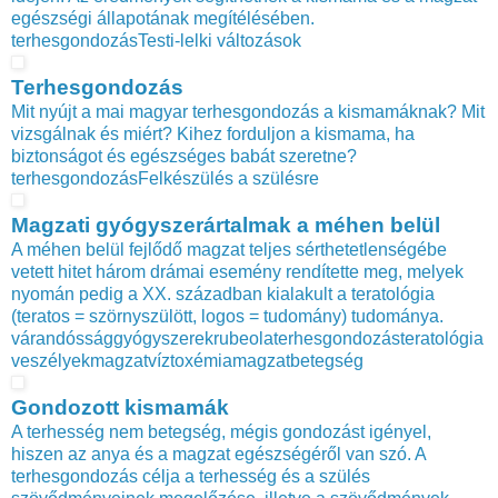
egészségi állapotának megítélésében.
terhesgondozás
Testi-lelki változások
Terhesgondozás
Mit nyújt a mai magyar terhesgondozás a kismamáknak? Mit
vizsgálnak és miért? Kihez forduljon a kismama, ha
biztonságot és egészséges babát szeretne?
terhesgondozás
Felkészülés a szülésre
Magzati gyógyszerártalmak a méhen belül
A méhen belül fejlődő magzat teljes sérthetetlenségébe
vetett hitet három drámai esemény rendítette meg, melyek
nyomán pedig a XX. században kialakult a teratológia
(teratos = szörnyszülött, logos = tudomány) tudománya.
várandósság
gyógyszerek
rubeola
terhesgondozás
teratológia
veszélyek
magzatvíz
toxémia
magzat
betegség
Gondozott kismamák
A terhesség nem betegség, mégis gondozást igényel,
hiszen az anya és a magzat egészségéről van szó. A
terhesgondozás célja a terhesség és a szülés