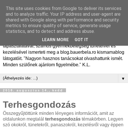
This site uses cookies from Google to deliver its services
Dr. Bauer Béla Ph.D.
and to analyze traffic. Your IP address and user-agent are
shared with Google along with performance and security
gyermekgyógyász
metrics to ensure quality of service, generate usage
statistics, and to detect and address abuse.
Dr. Bauer Béla Ph.D. gyermekgyógyász főorvos, 50 éves
LEARN MORE
GOT IT
tapasztalatával, számos gyermekbetegség tüneteivel és
kezelésével ismerteti meg a blog.bauerbela.ro kismamablog
látogatóit. "Nagyon hasznos tanácsokat olvashattunk ismét.
Minden szülőnek ajánlom figyelmébe." K.L.
▼
2018. augusztus 14., kedd
Terhesgondozás
Összegyűjtöttünk minden lényeges információt, amit az
oldalunkon megtalál
terhesgondozás
témakörben. Legyen
szó okokról, tünetekről, panaszokról, kezelésről vagy éppen