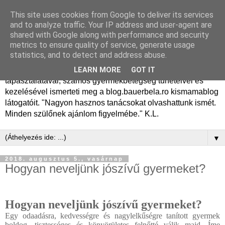
This site uses cookies from Google to deliver its services
Dr. Bauer Béla Ph.D.
and to analyze traffic. Your IP address and user-agent are
shared with Google along with performance and security
gyermekgyógyász
metrics to ensure quality of service, generate usage
statistics, and to detect and address abuse.
Dr. Bauer Béla Ph.D. gyermekgyógyász főorvos, 50 éves
LEARN MORE
GOT IT
tapasztalatával, számos gyermekbetegség tüneteivel és
kezelésével ismerteti meg a blog.bauerbela.ro kismamablog
látogatóit. "Nagyon hasznos tanácsokat olvashattunk ismét.
Minden szülőnek ajánlom figyelmébe." K.L.
▼
2018. augusztus 5., vasárnap
Hogyan neveljünk jószívű gyermeket?
Hogyan neveljünk jószívű gyermeket?
Egy odaadásra, kedvességre és nagylelkűségre tanított gyermek
boldog, tisztességes és könyörületes felnőtté válik majd. Íme