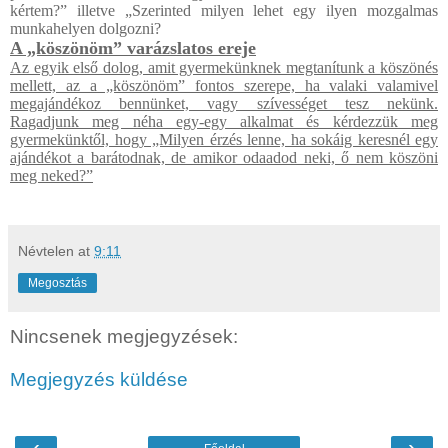
kértem?” illetve „Szerinted milyen lehet egy ilyen mozgalmas
munkahelyen dolgozni?
A „köszönöm” varázslatos ereje
Az egyik első dolog, amit gyermekünknek megtanítunk a köszönés
mellett, az a „köszönöm” fontos szerepe, ha valaki valamivel
megajándékoz bennünket, vagy szívességet tesz nekünk.
Ragadjunk meg néha egy-egy alkalmat és kérdezzük meg
gyermekünktől, hogy „Milyen érzés lenne, ha sokáig keresnél egy
ajándékot a barátodnak, de amikor odaadod neki, ő nem köszöni
meg neked?”
Névtelen
at
9:11
Megosztás
Nincsenek megjegyzések:
Megjegyzés küldése
‹
›