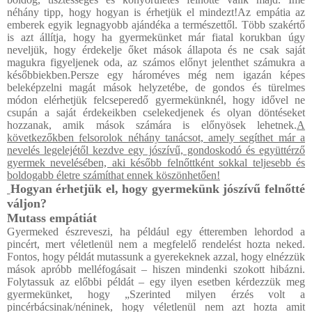
néhány tipp, hogy hogyan is érhetjük el mindezt!Az empátia az
emberek egyik legnagyobb ajándéka a természettől. Több szakértő
is azt állítja, hogy ha gyermekünket már fiatal korukban úgy
neveljük, hogy érdekelje őket mások állapota és ne csak saját
magukra figyeljenek oda, az számos előnyt jelenthet számukra a
későbbiekben.Persze egy hároméves még nem igazán képes
beleképzelni magát mások helyzetébe, de gondos és türelmes
módon elérhetjük felcseperedő gyermekünknél, hogy idővel ne
csupán a saját érdekeikben cselekedjenek és olyan döntéseket
hozzanak, amik mások számára is előnyösek lehetnek.
A
következőkben felsorolok néhány tanácsot, amely segíthet már a
nevelés legelejétől kezdve egy jószívű, gondoskodó és együttérző
gyermek nevelésében, aki később felnőttként sokkal teljesebb és
boldogabb életre számíthat ennek köszönhetően!
Hogyan érhetjük el, hogy gyermekünk jószívű felnőtté
váljon?
Mutass empátiát
Gyermeked észreveszi, ha például egy étteremben lehordod a
pincért, mert véletlenül nem a megfelelő rendelést hozta neked.
Fontos, hogy példát mutassunk a gyerekeknek azzal, hogy elnézzük
mások apróbb melléfogásait – hiszen mindenki szokott hibázni.
Folytassuk az előbbi példát – egy ilyen esetben kérdezzük meg
gyermekünket, hogy „Szerinted milyen érzés volt a
pincérbácsinak/néninek, hogy véletlenül nem azt hozta amit