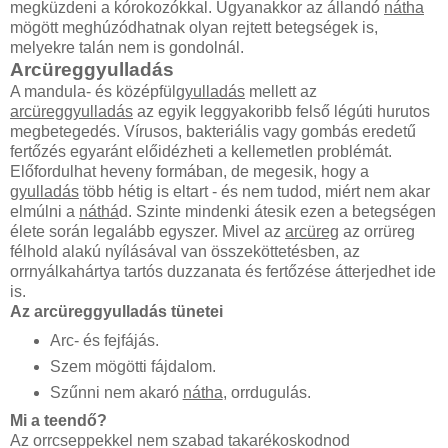
megküzdeni a kórokozókkal. Ugyanakkor az állandó
nátha
mögött meghúzódhatnak olyan rejtett betegségek is,
melyekre talán nem is gondolnál.
Arcüreggyulladás
A mandula- és középfül
gyulladás
mellett az
arcüreggyulladás
az egyik leggyakoribb felső légúti hurutos
megbetegedés. Vírusos, bakteriális vagy gombás eredetű
fertőzés egyaránt előidézheti a kellemetlen problémát.
Előfordulhat heveny formában, de megesik, hogy a
gyulladás
több hétig is eltart - és nem tudod, miért nem akar
elmúlni a
náthá
d. Szinte mindenki átesik ezen a betegségen
élete során legalább egyszer. Mivel az
arcüreg
az orrüreg
félhold alakú nyílásával van összeköttetésben, az
orrnyálkahártya tartós duzzanata és fertőzése átterjedhet ide
is.
Az arcüreggyulladás tünetei
Arc- és fejfájás.
Szem mögötti fájdalom.
Szűnni nem akaró
nátha
, orrdugulás.
Mi a teendő?
Az orrcseppekkel nem szabad takarékoskodnod