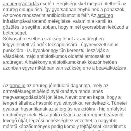
arcüreggyulladás
esetén. Segítségükkel megszüntethető az
orrüreg eldugulása, így gyorsabban enyhülnek a panaszok.
Az orvos rendszerint antibiotikumot is felír. Az
arcüreg
infralámpával történő melegítése, valamint a kamillás
gőzölés is segíthet abban, hogy minél gyorsabban leküzdd a
betegséget.
Súlyosabb esetben szükség lehet az
arcüreg
ben
felgyülemlett váladék lecsapolására - úgynevezett sinus
punkcióra - is. Ilyenkor egy tűn keresztül leszívják a
váladékot, majd antibiotikumos oldattal átmossák az
arcüreg
et. A hatékony antibiotikumoknak köszönhetően
azonban egyre ritkábban van szükség erre a beavatkozásra.
Az
orrpolip
az orrüreg jóindulatú daganata, mely az
orrmelléküreget bélelő nyálkahártya rendellenes
megvastagodásából jön létre. Nevét onnan kapta, hogy a
tengeri állathoz hasonló nyúlványokkal rendelkezik.
Tünet
ei
gyakran hasonlítanak az
allergiá
s reakciókra - híg orrfolyást
eredményeznek. Ha a polip elzárja az orrüregbe beáramló
levegő útját, légzési nehézséghez vezethet, a nagyobb
méretű képződmények pedig komoly fejfájással keseríthetik