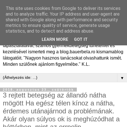
This site uses cookies from Google to deliver its services
Dr. Bauer Béla Ph.D.
and to analyze traffic. Your IP address and user-agent are
shared with Google along with performance and security
gyermekgyógyász
metrics to ensure quality of service, generate usage
statistics, and to detect and address abuse.
Dr. Bauer Béla Ph.D. gyermekgyógyász főorvos, 50 éves
LEARN MORE
GOT IT
tapasztalatával, számos gyermekbetegség tüneteivel és
kezelésével ismerteti meg a blog.bauerbela.ro kismamablog
látogatóit. "Nagyon hasznos tanácsokat olvashattunk ismét.
Minden szülőnek ajánlom figyelmébe." K.L.
▼
2018. augusztus 23., csütörtök
3 rejtett betegség az állandó nátha
mögött Ha egész télen kínoz a nátha,
érdemes utánajárnod a problémának.
Akár olyan súlyos ok is meghúzódhat a
háttérben, mint az orrpolip.