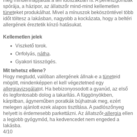
meg mindennapjaidat a téli időszakban is. A penészgombák
spórája, a házipor, az állatszőr mind-mind kellemetlen
tünet
eket produkálhat. Mivel a mínuszok beköszöntével több
időt töltesz a lakásban, nagyobb a kockázata, hogy a beltéri
allergének éreztetik kínzó hatásukat.
Kellemetlen jelek
Viszkető torok.
Orrfolyás,
nátha
.
Gyakori tüsszögés.
Mit tehetsz ellene?
Hogy megtudd, valóban allergének állnak-e a
tünet
eid
mögött, mindenképpen el kell végeztetned egy
allergiavizsgálat
ot. Ha bebizonyosodott a gyanúd, az első
és legfontosabb dolog a takarítás. A függönyökben,
kárpitban, ágyneműben poratkák bújhatnak meg, ezért
melegen ajánlott ezek alapos tisztítása. A padlószőnyeg
helyett is érdemesebb parkettázni. Az állatszőr
-
allergia
ellen
a legjobb gyógymód, ha kedvencedet nem engeded a
lakásba.
4
/
10