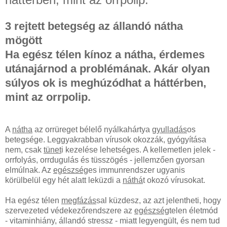
3 rejtett betegség az állandó nátha
mögött
Ha egész télen kínoz a nátha, érdemes
utánajárnod a problémának. Akár olyan
súlyos ok is meghúzódhat a háttérben,
mint az orrpolip.
A
nátha
az orrüreget bélelő nyálkahártya
gyulladás
os
betegsége. Leggyakrabban vírusok okozzák, gyógyítása
nem, csak
tünet
i kezelése lehetséges. A kellemetlen jelek -
orrfolyás, orrdugulás és tüsszögés - jellemzően gyorsan
elmúlnak. Az
egészség
es immunrendszer ugyanis
körülbelül egy hét alatt leküzdi a
náthá
t okozó vírusokat.
Ha egész télen
megfázás
sal küzdesz, az azt jelentheti, hogy
szervezeted védekezőrendszere az
egészség
telen életmód
- vitaminhiány, állandó stressz - miatt legyengült, és nem tud