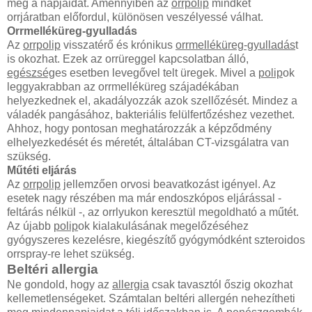
meg a napjaidat. Amennyiben az
orrpolip
mindkét
orrjáratban előfordul, különösen veszélyessé válhat.
Orrmelléküreg-gyulladás
Az
orrpolip
visszatérő és krónikus
orrmelléküreg-gyulladás
t
is okozhat. Ezek az orrüreggel kapcsolatban álló,
egészség
es esetben levegővel telt üregek. Mivel a
polip
ok
leggyakrabban az orrmelléküreg szájadékában
helyezkednek el, akadályozzák azok szellőzését. Mindez a
váladék pangásához, bakteriális felülfertőzéshez vezethet.
Ahhoz, hogy pontosan meghatározzák a képződmény
elhelyezkedését és méretét, általában CT-vizsgálatra van
szükség.
Műtéti eljárás
Az
orrpolip
jellemzően orvosi beavatkozást igényel. Az
esetek nagy részében ma már endoszkópos eljárással -
feltárás nélkül -, az orrlyukon keresztül megoldható a műtét.
Az újabb
polip
ok kialakulásának megelőzéséhez
gyógyszeres kezelésre, kiegészítő gyógymódként szteroidos
orrspray-re lehet szükség.
Beltéri allergia
Ne gondold, hogy az
allergia
csak tavasztól őszig okozhat
kellemetlenségeket. Számtalan beltéri allergén nehezítheti