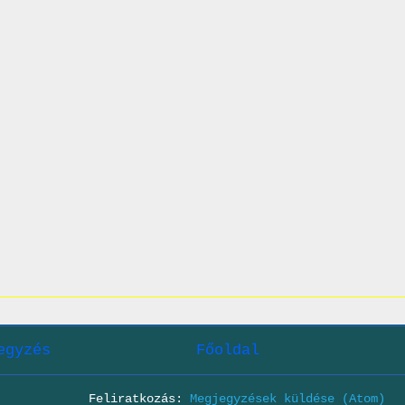
egyzés
Főoldal
Feliratkozás:
Megjegyzések küldése (Atom)