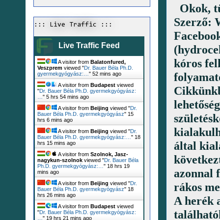
Okok, tü
Szerző: 
::: Live Traffic :::
Facebook
Live Traffic Feed
(hydrocel
kóros fe
A visitor from
Balatonfured,
Veszprem
viewed "
Dr. Bauer Béla Ph.D.
folyamat
gyermekgyógyász:…
"
52 mins ago
A visitor from
Budapest
viewed
Cikkünkbe
"
Dr. Bauer Béla Ph.D. gyermekgyógyász:
…
"
5 hrs 54 mins ago
lehetőség
A visitor from
Beijing
viewed "
Dr.
Bauer Béla Ph.D. gyermekgyógyász
"
15
születés
hrs 6 mins ago
kialakul
A visitor from
Beijing
viewed "
Dr.
Bauer Béla Ph.D. gyermekgyógyász:…
"
18
által kia
hrs 15 mins ago
A visitor from
Szolnok, Jasz-
következ
nagykun-szolnok
viewed "
Dr. Bauer Béla
Ph.D. gyermekgyógyász:…
"
18 hrs 19
azonnal f
mins ago
A visitor from
Beijing
viewed "
Dr.
rákos me
Bauer Béla Ph.D. gyermekgyógyász
"
18
hrs 26 mins ago
A herék 
A visitor from
Budapest
viewed
találhat
"
Dr. Bauer Béla Ph.D. gyermekgyógyász:
…
"
19 hrs 21 mins ago