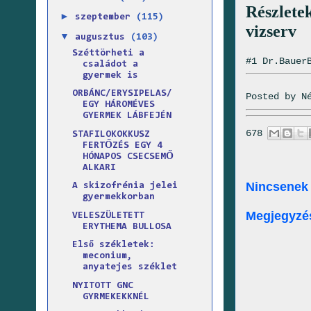
Részlete
►
szeptember
(115)
vizserv
▼
augusztus
(103)
Széttörheti a
#1 Dr.Bauer
családot a
gyermek is
ORBÁNC/ERYSIPELAS/
Posted by
N
EGY HÁROMÉVES
GYERMEK LÁBFEJÉN
678
STAFILOKOKKUSZ
FERTŐZÉS EGY 4
HÓNAPOS CSECSEMŐ
ALKARI
Nincsenek
A skizofrénia jelei
gyermekkorban
Megjegyzé
VELESZÜLETETT
ERYTHEMA BULLOSA
Első székletek:
meconium,
anyatejes széklet
NYITOTT GNC
GYRMEKEKKNÉL