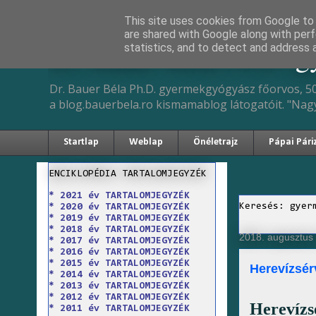
This site uses cookies from Google to d
are shared with Google along with perf
Dr. Bauer Béla Ph.D. 
statistics, and to detect and address 
Dr. Bauer Béla Ph.D. gyermekgyógyász főorvos, 50
a blog.bauerbela.ro kismamablog látogatóit. "Nag
Startlap
Weblap
Önéletrajz
Pápai Pári
ENCIKLOPÉDIA TARTALOMJEGYZÉK
* 2021 év TARTALOMJEGYZÉK
Keresés: gyer
* 2020 év TARTALOMJEGYZÉK
* 2019 év TARTALOMJEGYZÉK
* 2018 év TARTALOMJEGYZÉK
2018. augusztus 
* 2017 év TARTALOMJEGYZÉK
* 2016 év TARTALOMJEGYZÉK
* 2015 év TARTALOMJEGYZÉK
Herevízsér
* 2014 év TARTALOMJEGYZÉK
* 2013 év TARTALOMJEGYZÉK
* 2012 év TARTALOMJEGYZÉK
Herevíz
* 2011 év TARTALOMJEGYZÉK