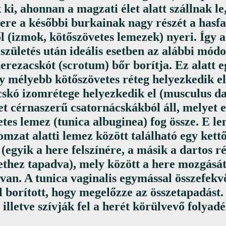
 ki, ahonnan a magzati élet alatt szállnak l
here a későbbi burkainak nagy részét a hasf
l (izmok, kötőszövetes lemezek) nyeri. Így a
 születés után ideális esetben az alábbi módo
erezacskót (scrotum) bőr borítja. Ez alatt eg
gy mélyebb kötőszövetes réteg helyezkedik e
cskó izomrétege helyezkedik el (musculus da
t cérnaszerű csatornácskákból áll, melyet e
tes lemez (tunica albuginea) fog össze. E lem
omzat alatti lemez között található egy kettő
 (egyik a here felszínére, a másik a dartos ré
thez tapadva), mely között a here mozgását
van. A tunica vaginalis egymással összefekvő
 borított, hogy megelőzze az összetapadást
 illetve szívják fel a herét körülvevő folyadé