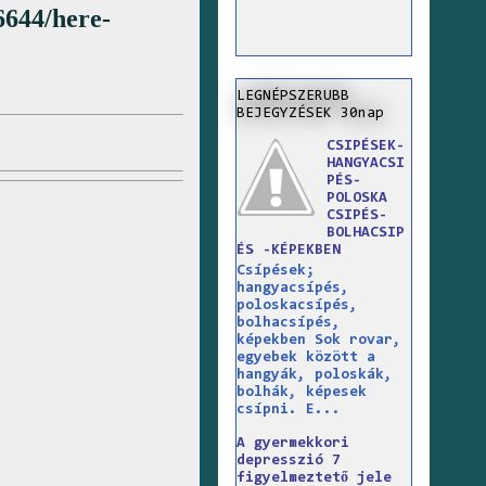
6644/here-
LEGNÉPSZERUBB
BEJEGYZÉSEK 30nap
CSIPÉSEK-
HANGYACSI
PÉS-
POLOSKA
CSIPÉS-
BOLHACSIP
ÉS -KÉPEKBEN
Csípések;
hangyacsípés,
poloskacsípés,
bolhacsípés,
képekben Sok rovar,
egyebek között a
hangyák, poloskák,
bolhák, képesek
csípni. E...
A gyermekkori
depresszió 7
figyelmeztető jele