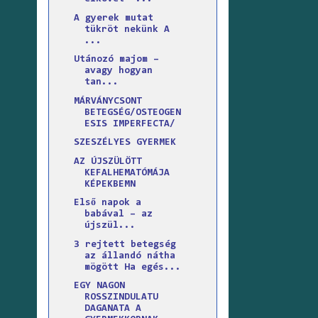
A gyerek mutat
tükröt nekünk A
...
Utánozó majom –
avagy hogyan
tan...
MÁRVÁNYCSONT
BETEGSÉG/OSTEOGEN
ESIS IMPERFECTA/
SZESZÉLYES GYERMEK
AZ ÚJSZÜLÖTT
KEFALHEMATÓMÁJA
KÉPEKBEMN
Első napok a
babával – az
újszül...
3 rejtett betegség
az állandó nátha
mögött Ha egés...
EGY NAGON
ROSSZINDULATU
DAGANATA A