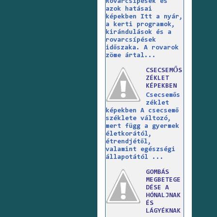
Rovarcsípések és
azok hatásai
képekben Itt a nyár,
a kerti programok,
kirándulások és a
rovarcsípések
időszaka. A rovarok
zöme ártal...
CSECSEMŐS
ZÉKLET
KÉPEKBEN
Csecsemős
zéklet
képekben A csecsemő
széklete változó,
mert függ a gyermek
életkorától,
étrendjétől,
valamint egészségi
állapotától ...
GOMBÁS
MEGBETEGE
DÉSE A
HÓNALJNAK
ÉS
LÁGYÉKNAK