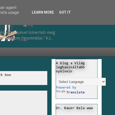
user-agent
erate usage
LEARN MORE
GOT IT
és kezelésével ismerteti meg
k ajánlom figyelmébe." K.L.
A blog a Világ
leghasználtabb
nyelvein
ch box
Powered by
Translate
Dr. Bauer Bela www