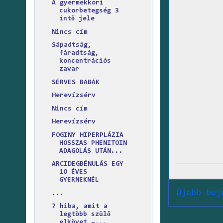
A gyermekkori
cukorbetegség 3
intő jele
Nincs cím
Sápadtság,
fáradtság,
koncentrációs
zavar
SÉRVES BABÁK
Herevízsérv
Nincs cím
Herevízsérv
FOGINY HIPERPLÁZIA
HOSSZAS PHENITOIN
ADAGOLÁS UTÁN...
ARCIDEGBÉNULÁS EGY
1O ÉVES
GYERMEKNÉL
Újabb bej
...
7 hiba, amit a
legtöbb szülő
elkövet –...