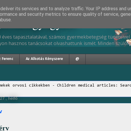
eliver its services and to analyze traffic. Your IP address and 
ormance and security metrics to ensure quality of service, gen
gyermekgyógyász
abuse.
 éves tapasztalatával, számos gyermekbetegség tüneteivel 
yon hasznos tanácsokat olvashattunk ismét. Minden szülőne
z Ferenc
Az Alkotás Kényszere
@
mekek orvosi cikkekben - Children medical articles: Sear
27., hétfő
v
sérv