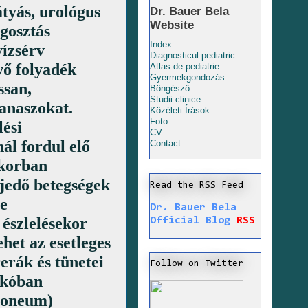
tyás, urológus
Dr. Bauer Bela
Website
gosztás
Index
ízsérv
Diagnosticul pediatric
vő folyadék
Atlas de pediatrie
Gyermekgondozás
ssan,
Böngésző
Studii clinice
anaszokat.
Közéleti Írások
Foto
lési
CV
ál fordul elő
Contact
tkorban
rjedő betegségek
Read the RSS Feed
se
Dr. Bauer Bela
észlelésekor
Official Blog
RSS
het az esetleges
erák és tünetei
Follow on Twitter
skóban
itoneum)