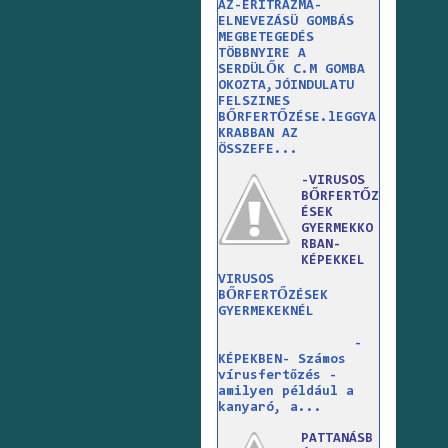
AZ-ERITRAZMA-
ELNEVEZÁSÜ GOMBÁS
MEGBETEGEDÉS
TÖBBNYIRE A
SERDÜLŐK C.M GOMBA
OKOZTA,JÓINDULATU
FELSZINES
BŐRFERTŐZÉSE.lEGGYA
KRABBAN AZ
ÖSSZEFE...
-VIRUSOS
BŐRFERTŐZ
ÉSEK
GYERMEKKO
RBAN-
KÉPEKKEL
VIRUSOS
BŐRFERTŐZÉSEK
GYERMEKEKNÉL
-
KÉPEKBEN- Számos
vírusfertőzés -
amilyen például a
kanyaró, a...
PATTANÁSB