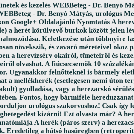
netek és kezelés WEBBeteg - Dr. Benyó Má
WEBBeteg - Dr. Benyó Mátyás, urológus Me
on Google+ Oldalajánló Nyomtatás A herev
e) a herét körülvevő burkok között jelen lé
lhalmozódása. Keletkezése után többnyire la
osan növekszik, és zavaró méreteivel okoz p
n a herevízsérv okairól, tüneteiről és keze
eiről olvashat. A fiúcsecsemők 10 százalékán
kor. Ugyanakkor felnőtteknél is bármely éle
hat a mellékherék (esetlegesen nemi úton te
lakult) gyulladása, vagy a herezacskó sérülé
tében. Fontos, hogy bármiféle hereduzzanat 
orduljon urológus szakorvoshoz! Csak így le
gbetegedést kizárni! Ezt olvasta már? A her
anatómiája A herék (páros szerv) a herezac
ók. Eredetileg a hátsó hasüregben (retroper