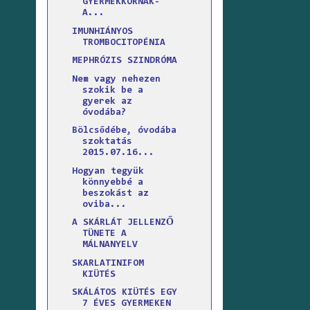
GYERMEKKORNAK-
A...
IMUNHIÁNYOS
TROMBOCITOPÉNIA
MEPHRÓZIS SZINDRÓMA
Nem vagy nehezen
szokik be a
gyerek az
óvodába?
Bölcsődébe, óvodába
szoktatás
2015.07.16...
Hogyan tegyük
könnyebbé a
beszokást az
oviba...
A SKÁRLÁT JELLENZŐ
TÜNETE A
MÁLNANYELV
SKARLATINIFOM
KIÜTÉS
SKÁLÁTOS KIÜTÉS EGY
7 ÉVES GYERMEKEN