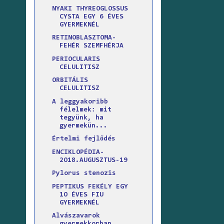
NYAKI THYREOGLOSSUS
CYSTA EGY 6 ÉVES
GYERMEKNÉL
RETINOBLASZTOMA-
FEHÉR SZEMFHÉRJA
PERIOCULARIS
CELULITISZ
ORBITÁLIS
CELULITISZ
A leggyakoribb
félelmek: mit
tegyünk, ha
gyermekün...
Értelmi fejlődés
ENCIKLOPÉDIA-
2O18.AUGUSZTUS-19
Pylorus stenozis
PEPTIKUS FEKÉLY EGY
1O ÉVES FIU
GYERMEKNÉL
Alvászavarok