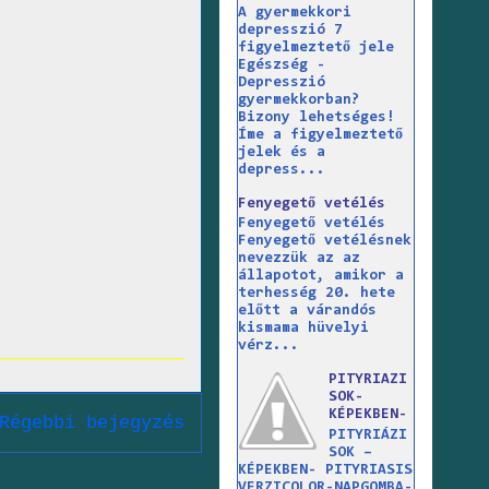
A gyermekkori
depresszió 7
figyelmeztető jele
Egészség -
Depresszió
gyermekkorban?
Bizony lehetséges!
Íme a figyelmeztető
jelek és a
depress...
Fenyegető vetélés
Fenyegető vetélés
Fenyegető vetélésnek
nevezzük az az
állapotot, amikor a
terhesség 20. hete
előtt a várandós
kismama hüvelyi
vérz...
PITYRIAZI
SOK-
KÉPEKBEN-
Régebbi bejegyzés
PITYRIÁZI
SOK –
KÉPEKBEN- PITYRIASIS
VERZICOLOR-NAPGOMBA-