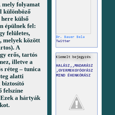
e, mely folyamat
al különböző
 here külső
n épülnek fel:
y felületes,
Dr. Bauer Bela
l, melyek között
Twitter
rtos). A
gy erős, tartós
Kiemelt bejegyzés
ez, illetve a
HALÁSZ,,MADARÁSZ
s réteg – tunica
,GYERMEKGYÓGYÁSZ
teg alatti
MIND ÉHENKÓRÁSZ
 biztosító
 felszíne
. Ezek a hártyák
kot.