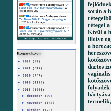
fejlődnek
A visitor from
Beijing
viewed "
Dr.
Bauer Béla Ph.D. gyermekgyógyász
"
19
során a 
hrs 55 mins ago
rétegeibő
A visitor from
Budapest
viewed
"
Dr. Bauer Béla Ph.D. gyermekgyógyász:
…
"
20 hrs 9 mins ago
rétegei a
A visitor from
Beijing
viewed "
Dr.
Kívül a h
Bauer Béla Ph.D. gyermekgyógyász: A…
"
20 hrs 52 mins ago
illetve e
Get Script
Real Time
Tracking ON
a hereza
hereszöve
Blogarchívum
kötőszöve
►
2022
(92)
dartos iz
►
2021
(612)
vaginalis
►
2020
(747)
kötőszöve
►
2019
(1135)
folyadék 
▼
2018
(1081)
hártyával
►
december
(93)
termelik,
►
november
(143)
►
október
(123)