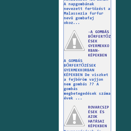
A napgombának
nevezett fertőzést a
Malassezia furfur
nevű gombafaj
okoz...
-A GOMBÁS
BŐRFERTŐZ
ÉSEK
GYERMEKKO
RBAN-
KÉPEKBEN
A GOMBÁS
BŐRFERTŐZÉSEK
GYERMEKKORBAN
KÉPEKBEN De viszket
a fejbőröm vajjon
nem gombás ?? A
gombás
megbetegedések száma
évek ...
ROVARCSIP
ÉSEK ÉS
AZOK
HATÁSAI
KÉPEKBEN