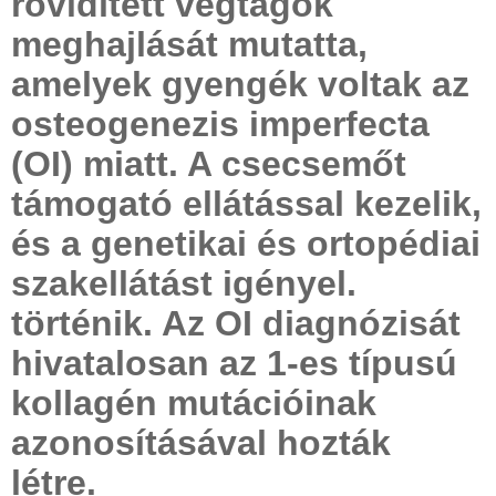
rövidített végtagok
meghajlását mutatta,
amelyek gyengék voltak az
osteogenezis imperfecta
(OI) miatt. A csecsemőt
támogató ellátással kezelik,
és a genetikai és ortopédiai
szakellátást igényel.
történik. Az OI diagnózisát
hivatalosan az 1-es típusú
kollagén mutációinak
azonosításával hozták
létre.