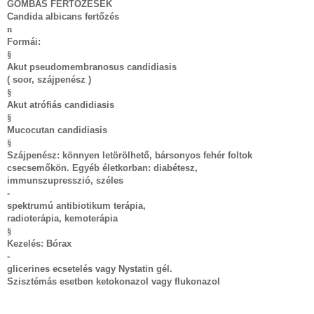
GOMBÁS FERTŐZÉSEK
Candida albicans fertőzés
n
Formái:
§
Akut pseudomembranosus candidiasis
( soor, szájpenész )
§
Akut atrófiás candidiasis
§
Mucocutan candidiasis
§
Szájpenész: könnyen letörölhető, bársonyos fehér foltok
csecsemőkön. Egyéb életkorban: diabétesz,
immunszupresszió, széles
-
spektrumú antibiotikum terápia,
radioterápia, kemoterápia
§
Kezelés: Bórax
-
glicerines ecsetelés vagy Nystatin gél.
Szisztémás esetben ketokonazol vagy flukonazol