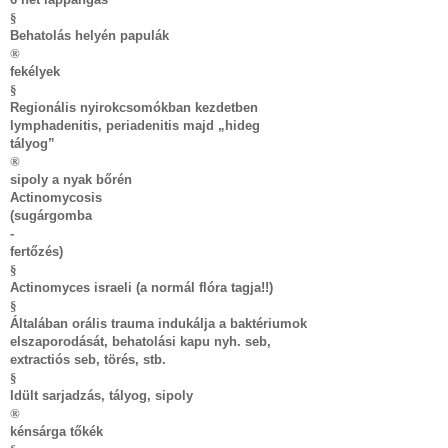
§
Behatolás helyén papulák
®
fekélyek
§
Regionális nyirokcsomókban kezdetben
lymphadenitis, periadenitis majd „hideg
tályog”
®
sipoly a nyak bőrén
Actinomycosis
(sugárgomba
-
fertőzés)
§
Actinomyces israeli (a normál flóra tagja!!)
§
Általában orális trauma indukálja a baktériumok
elszaporodását, behatolási kapu nyh. seb,
extractiós seb, törés, stb.
§
Idült sarjadzás, tályog, sipoly
®
kénsárga tőkék