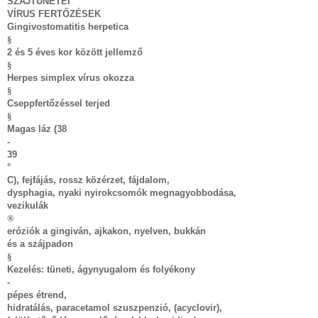
SZÁJTÜNETEI
VÍRUS FERTŐZÉSEK
Gingivostomatitis herpetica
§
2 és 5 éves kor között jellemző
§
Herpes simplex vírus okozza
§
Cseppfertőzéssel terjed
§
Magas láz (38
-
39
°
C), fejfájás, rossz közérzet, fájdalom,
dysphagia, nyaki nyirokcsomók megnagyobbodása,
vezikulák
®
eróziók a gingiván, ajkakon, nyelven, bukkán
és a szájpadon
§
Kezelés: tüneti, ágynyugalom és folyékony
-
pépes étrend,
hidratálás, paracetamol szuszpenzió, (acyclovir),