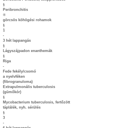
§
Peribronchitis
®
görcsös köhögési rohamok
§
1
-
3 hét lappangás
§
Lágyszájpadon enanthemák
§
Riga
-
Fede fekély/csomó
a nyelvféken
(fibrogranuloma)
Extrapulmonális tuberculosis
(gümőkór)
§
Mycobacterium tuberculosis, fertőzött
táplálék, nyh. sérülés
§
3
-
6 hét lappangás