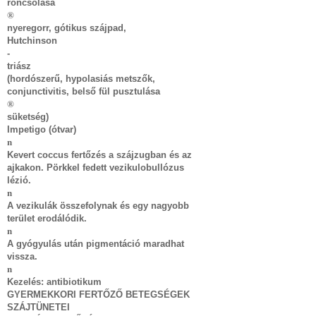
roncsolása
®
nyeregorr, gótikus szájpad,
Hutchinson
-
triász
(hordószerű, hypolasiás metszők,
conjunctivitis, belső fül pusztulása
®
süketség)
Impetigo (ótvar)
n
Kevert coccus fertőzés a szájzugban és az
ajkakon. Pörkkel fedett vezikulobullózus
lézió.
n
A vezikulák összefolynak és egy nagyobb
terület erodálódik.
n
A gyógyulás után pigmentáció maradhat
vissza.
n
Kezelés: antibiotikum
GYERMEKKORI FERTŐZŐ BETEGSÉGEK
SZÁJTÜNETEI