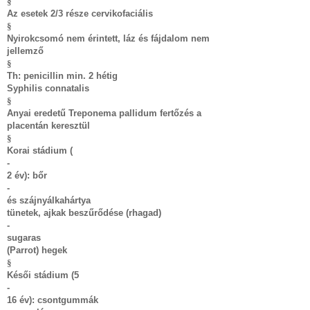
§
Az esetek 2/3 része cervikofaciális
§
Nyirokcsomó nem érintett, láz és fájdalom nem
jellemző
§
Th: penicillin min. 2 hétig
Syphilis connatalis
§
Anyai eredetű Treponema pallidum fertőzés a
placentán keresztül
§
Korai stádium (
-
2 év): bőr
-
és szájnyálkahártya
tünetek, ajkak beszűrődése (rhagad)
-
sugaras
(Parrot) hegek
§
Késői stádium (5
-
16 év): csontgummák