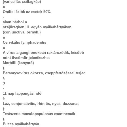
(varicellás csillagkép)
n
Orális léziók az esetek 50%
-
ában bárhol a
szájüregben ill. egyéb nyálkahártyákon
(conjunctiva, orrnyh.)
n
Cervikális lymphadenitis
n
A vírus a ganglionokban raktározódik, később
mint övsömör jelentkezhet
Morbilli (kanyaró)
§
Paramyxovírus okozza, cseppfertőzéssel terjed
§
9
-
11 nap lappangási idő
§
Láz, conjunctivitis, rhinitis, nycs. duzzanat
§
Testszerte maculopapulosus exanthemák
§
Bucca nyálkahártyán