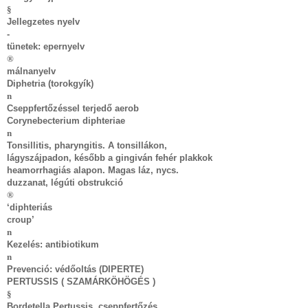
§
Jellegzetes nyelv
-
tünetek: epernyelv
®
málnanyelv
Diphetria (torokgyík)
n
Cseppfertőzéssel terjedő aerob
Corynebecterium diphteriae
n
Tonsillitis, pharyngitis. A tonsillákon,
lágyszájpadon, később a gingiván fehér plakkok
heamorrhagiás alapon. Magas láz, nycs.
duzzanat, légúti obstrukció
®
‘diphteriás
croup’
n
Kezelés: antibiotikum
n
Prevenció: védőoltás (DIPERTE)
PERTUSSIS ( SZAMÁRKÖHÖGÉS )
§
Bordetella Pertussis, cseppfertőzés