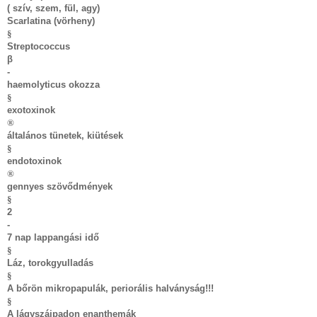
( szív, szem, fül, agy)
Scarlatina (vörheny)
§
Streptococcus
β
-
haemolyticus okozza
§
exotoxinok
®
általános tünetek, kiütések
§
endotoxinok
®
gennyes szövődmények
§
2
-
7 nap lappangási idő
§
Láz, torokgyulladás
§
A bőrön mikropapulák, periorális halványság!!!
§
A lágyszájpadon enanthemák