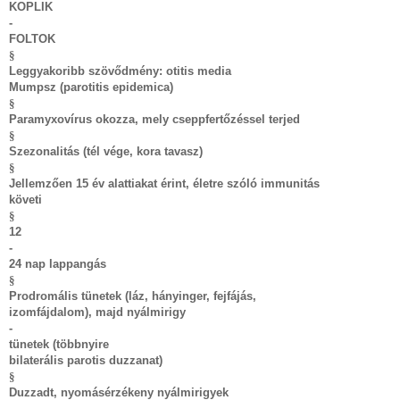
KOPLIK
-
FOLTOK
§
Leggyakoribb szövődmény: otitis media
Mumpsz (parotitis epidemica)
§
Paramyxovírus okozza, mely cseppfertőzéssel terjed
§
Szezonalitás (tél vége, kora tavasz)
§
Jellemzően 15 év alattiakat érint, életre szóló immunitás
követi
§
12
-
24 nap lappangás
§
Prodromális tünetek (láz, hányinger, fejfájás,
izomfájdalom), majd nyálmirigy
-
tünetek (többnyire
bilaterális parotis duzzanat)
§
Duzzadt, nyomásérzékeny nyálmirigyek