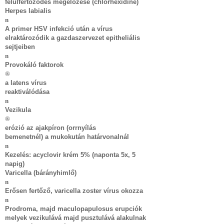
felülfertőződés megelőzése (chlorhexidine)
Herpes labialis
n
A primer HSV infekció után a vírus
elraktározódik a gazdaszervezet epitheliális
sejtjeiben
n
Provokáló faktorok
®
a latens vírus
reaktiválódása
n
Vezikula
®
erózió az ajakpíron (orrnyílás
bemenetnél) a mukokután határvonalnál
n
Kezelés: acyclovir krém 5% (naponta 5x, 5
napig)
Varicella (bárányhimlő)
n
Erősen fertőző, varicella zoster vírus okozza
n
Prodroma, majd maculopapulosus erupciók
melyek vezikulává majd pusztulává alakulnak