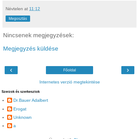
Névtelen
at
11:12
Megosztás
Nincsenek megjegyzések:
Megjegyzés küldése
‹
›
Főoldal
Internetes verzió megtekintése
Szerzok és szerkesztok
Dr.Bauer Adalbert
Erogat
Unknown
a