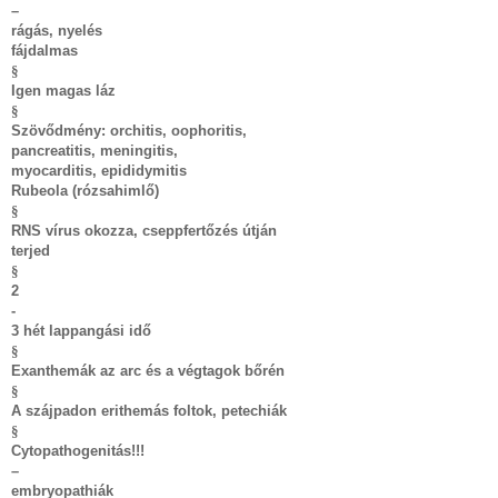
–
rágás, nyelés
fájdalmas
§
Igen magas láz
§
Szövődmény: orchitis, oophoritis,
pancreatitis, meningitis,
myocarditis, epididymitis
Rubeola (rózsahimlő)
§
RNS vírus okozza, cseppfertőzés útján
terjed
§
2
-
3 hét lappangási idő
§
Exanthemák az arc és a végtagok bőrén
§
A szájpadon erithemás foltok, petechiák
§
Cytopathogenitás!!!
–
embryopathiák