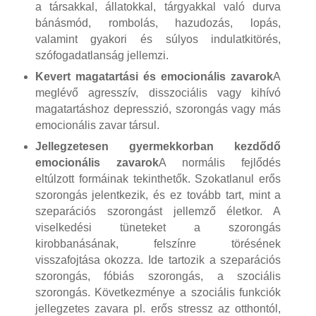
a társakkal, állatokkal, tárgyakkal való durva
bánásmód, rombolás, hazudozás, lopás,
valamint gyakori és súlyos indulatkitörés,
szófogadatlanság jellemzi.
Kevert magatartási és emocionális zavarok
A
meglévő agresszív, disszociális vagy kihívó
magatartáshoz depresszió, szorongás vagy más
emocionális zavar társul.
Jellegzetesen gyermekkorban kezdődő
emocionális zavarok
A normális fejlődés
eltúlzott formáinak tekinthetők. Szokatlanul erős
szorongás jelentkezik, és ez tovább tart, mint a
szeparációs szorongást jellemző életkor. A
viselkedési tüneteket a szorongás
kirobbanásának, felszínre törésének
visszafojtása okozza. Ide tartozik a szeparációs
szorongás, fóbiás szorongás, a szociális
szorongás. Következménye a szociális funkciók
jellegzetes zavara pl. erős stressz az otthontól,