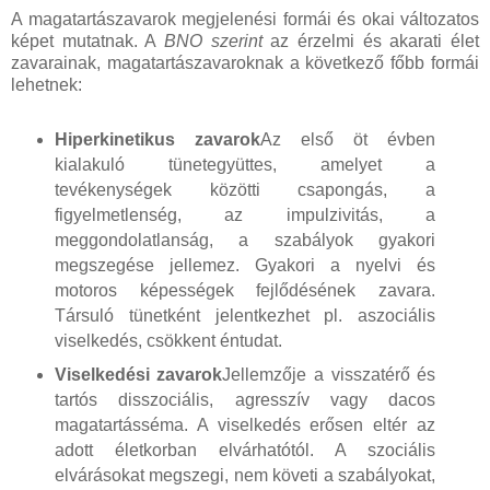
A magatartászavarok megjelenési formái és okai változatos
képet mutatnak. A
BNO szerint
az érzelmi és akarati élet
zavarainak, magatartászavaroknak a következő főbb formái
lehetnek:
Hiperkinetikus zavarok
Az első öt évben
kialakuló tünetegyüttes, amelyet a
tevékenységek közötti csapongás, a
figyelmetlenség, az impulzivitás, a
meggondolatlanság, a szabályok gyakori
megszegése jellemez. Gyakori a nyelvi és
motoros képességek fejlődésének zavara.
Társuló tünetként jelentkezhet pl. aszociális
viselkedés, csökkent éntudat.
Viselkedési zavarok
Jellemzője a visszatérő és
tartós disszociális, agresszív vagy dacos
magatartásséma. A viselkedés erősen eltér az
adott életkorban elvárhatótól. A szociális
elvárásokat megszegi, nem követi a szabályokat,