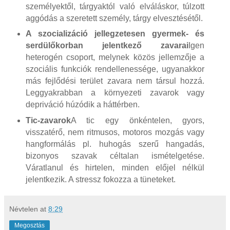
személyektől, tárgyaktól való elváláskor, túlzott
aggódás a szeretett személy, tárgy elvesztésétől.
A szocializáció jellegzetesen gyermek- és
serdülőkorban jelentkező zavarai
Igen
heterogén csoport, melynek közös jellemzője a
szociális funkciók rendellenessége, ugyanakkor
más fejlődési terület zavara nem társul hozzá.
Leggyakrabban a környezeti zavarok vagy
depriváció húzódik a háttérben.
Tic-zavarok
A tic egy önkéntelen, gyors,
visszatérő, nem ritmusos, motoros mozgás vagy
hangformálás pl. huhogás szerű hangadás,
bizonyos szavak céltalan ismételgetése.
Váratlanul és hirtelen, minden előjel nélkül
jelentkezik. A stressz fokozza a tüneteket.
Névtelen
at
8:29
Megosztás