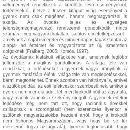
véleménnyel rendelkezik a körülötte lévő eseményekről,
történésekről, illetve a frissen kitágult világ eseményeit a
gyerek nem csak megérteni, hanem megmagyarázni is
akarja. Az óvodás teljes és egységes
jelenségmegmagyarázó rendszerrel gondolkodik, nincs
számára megmagyarázhatatlan, sajátos elméletképzéssel -
amelynek a saját ismeretei és mindennapos tapasztalatai az
alapja- ad értelmet és magyarázatot az új, ismeretlen
dolgoknak (Fraiberg, 2005; Korsós, 1997).
Az óvodásnak kialakult világképe van, amelynek legfőbb
jellemzője a mágikus gondolkodás. A világa tele van
csodákkal, a történéseket a gyermek vágyai irányítják. A
gyermek fantáziája élénk, világa tele van meglepetésekkel,
bármi megtörténhet. Ennek azonban van hátránya is, amivel
a szülők például az esti lefekvéskor szembesülnek, amikor a
gyerek nem mer elaludni, fél, mert krokodil bújt az ágya alá,
vagy manók vannak a szekrény mögött. A gyermek értelmi
fejlődése még nem tart ott, hogy racionális érvekkel
csillapítsuk a szorongását (nem szerencsés ilyenkor a
szülőnek magyarázatokba kezdeni arról, hogy a krokodil
nem őshonos Magyarországon, vagy hogy be se fér
méreteinél fogva az ágy alá), ilyenkor legfontosabb, hogy