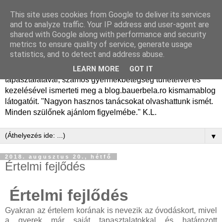
This site uses cookies from Google to deliver its services
Dr. Bauer Béla Ph.D.
and to analyze traffic. Your IP address and user-agent are
shared with Google along with performance and security
gyermekgyógyász
metrics to ensure quality of service, generate usage
statistics, and to detect and address abuse.
Dr. Bauer Béla Ph.D. gyermekgyógyász főorvos, 50 éves
LEARN MORE
GOT IT
tapasztalatával, számos gyermekbetegség tüneteivel és
kezelésével ismerteti meg a blog.bauerbela.ro kismamablog
látogatóit. "Nagyon hasznos tanácsokat olvashattunk ismét.
Minden szülőnek ajánlom figyelmébe." K.L.
▼
2018. augusztus 20., hétfő
Értelmi fejlődés
Értelmi fejlődés
Gyakran az értelem korának is nevezik az óvodáskort, mivel
a gyerek már saját tapasztalatokkal és határozott