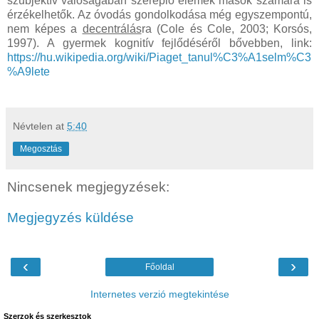
szubjektív valóságában szereplő elemek mások számára is
érzékelhetők. Az óvodás gondolkodása még egyszempontú,
nem képes a
decentrálás
ra (Cole és Cole, 2003; Korsós,
1997). A gyermek kognitív fejlődéséről bővebben, link:
https://hu.wikipedia.org/wiki/Piaget_tanul%C3%A1selm%C3
%A9lete
Névtelen
at
5:40
Megosztás
Nincsenek megjegyzések:
Megjegyzés küldése
‹
›
Főoldal
Internetes verzió megtekintése
Szerzok és szerkesztok