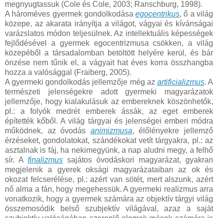
megnyugtassuk (Cole és Cole, 2003; Ranschburg, 1998).
A hároméves gyermek gondolkodása
egocentrikus
, ő a világ
közepe, az akarata irányítja a világot, vágyai és kívánságai
varázslatos módon teljesülnek. Az intellektuális képességek
fejlődésével a gyermek egocentrizmusa csökken, a világ
közepéből a társadalomban betöltött helyére kerül, és bár
önzése nem tűnik el, a vágyait hat éves korra összhangba
hozza a valósággal (Fraiberg, 2005).
A gyermeki gondolkodás jellemzője még az
artificializmus
. A
természeti jelenségekre adott gyermeki magyarázatok
jellemzője, hogy kialakulásuk az embereknek köszönhetők,
pl.: a folyók medrét emberek ássák, az eget emberek
építették kőből. A világ tárgyai és jelenségei emberi módra
működnek, az óvodás
animizmusa
, élőlényekre jellemző
érzéseket, gondolatokat, szándékokat vetít tárgyakra, pl.: az
asztalnak is fáj, ha nekimegyünk, a nap aludni megy, a felhő
sír. A
finalizmus
sajátos óvodáskori magyarázat, gyakran
megjelenik a gyerek oksági magyarázataiban az ok és
okozat felcserélése, pl.: azért van sötét, mert alszunk, azért
nő alma a fán, hogy megehessük. A gyermeki realizmus arra
vonatkozik, hogy a gyermek számára az objektív tárgyi világ
összemosódik belső szubjektív világával, azaz a saját