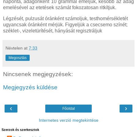
naponta, adagonként 10 grammal emeljük, késobb az adag
emelésével az etetések számát fokozatosan ritkítjuk.
Légzését, pulzusát óránként számoljuk, testhomérsékletét
ugyancsak óránként mérjük. Figyeljük a csecsemo színét;
széklet-, vizeletürítését, hányását regisztráljuk
Névtelen
at
7:33
Megosztás
Nincsenek megjegyzések:
Megjegyzés küldése
‹
›
Főoldal
Internetes verzió megtekintése
Szerzok és szerkesztok