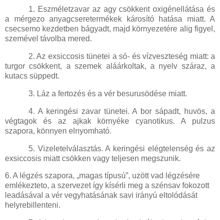
1. Eszméletzavar az agy csökkent oxigénellátása és
a mérgezo anyagcseretermékek károsító hatása miatt. A
csecsemo kezdetben bágyadt, majd környezetére alig figyel,
szemével távolba mered.
2. Az exsiccosis tünetei a só- és vízveszteség miatt: a
turgor csökkent, a szemek aláárkoltak, a nyelv száraz, a
kutacs süppedt.
3. Láz a fertozés és a vér besurusödése miatt.
4. A keringési zavar tünetei. A bor sápadt, huvös, a
végtagok és az ajkak környéke cyanotikus. A pulzus
szapora, könnyen elnyomható.
5. Vizeletelválasztás. A keringési elégtelenség és az
exsiccosis miatt csökken vagy teljesen megszunik.
6. A légzés szapora, „magas típusú”, uzött vad légzésére
emlékezteto, a szervezet így kísérli meg a szénsav fokozott
leadásával a vér vegyhatásának savi irányú eltolódását
helyrebillenteni.