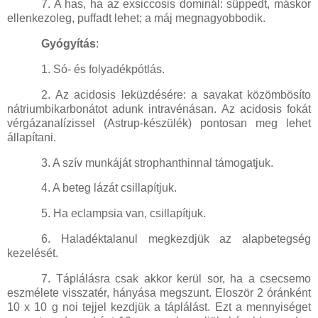
7. A has, ha az exsiccosis dominál: süppedt, máskor
ellenkezoleg, puffadt lehet; a máj megnagyobbodik.
Gyógyítás
:
1. Só- és folyadékpótlás.
2. Az acidosis leküzdésére: a savakat közömbösíto
nátriumbikarbonátot adunk intravénásan. Az acidosis fokát
vérgázanalízissel (Astrup-készülék) pontosan meg lehet
állapítani.
3. A szív munkáját strophanthinnal támogatjuk.
4. A beteg lázát csillapítjuk.
5. Ha eclampsia van, csillapítjuk.
6. Haladéktalanul megkezdjük az alapbetegség
kezelését.
7. Táplálásra csak akkor kerül sor, ha a csecsemo
eszmélete visszatér, hányása megszunt. Eloször 2 óránként
10 x 10 g noi tejjel kezdjük a táplálást. Ezt a mennyiséget