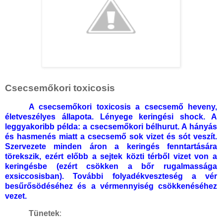
Csecsemőkori toxicosis
A csecsemőkori toxicosis a csecsemő heveny,
életveszélyes állapota. Lényege keringési shock. A
leggyakoribb példa: a csecsemőkori bélhurut. A hányás
és hasmenés miatt a csecsemő sok vizet és sót veszít.
Szervezete minden áron a keringés fenntartására
törekszik, ezért előbb a sejtek közti térből vizet von a
keringésbe (ezért csökken a bőr rugalmassága
exsiccosisban). További folyadékveszteség a vér
besűrősödéséhez és a vérmennyiség csökkenéséhez
vezet.
Tünetek
: