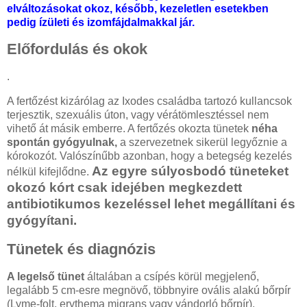
elváltozásokat okoz, később, kezeletlen esetekben
pedig ízületi és izomfájdalmakkal jár.
Előfordulás és okok
.
A fertőzést kizárólag az Ixodes családba tartozó kullancsok
terjesztik, szexuális úton, vagy vérátömlesztéssel nem
vihető át másik emberre. A fertőzés okozta tünetek
néha
spontán gyógyulnak,
a szervezetnek sikerül legyőznie a
kórokozót. Valószínűbb azonban, hogy a betegség kezelés
Az egyre súlyosbodó tüneteket
nélkül kifejlődne.
okozó kórt csak idejében megkezdett
antibiotikumos kezeléssel lehet megállítani és
gyógyítani.
Tünetek és diagnózis
A legelső tünet
általában a csípés körül megjelenő,
legalább 5 cm-esre megnövő, többnyire ovális alakú bőrpír
(Lyme-folt, erythema migrans vagy vándorló bőrpír).