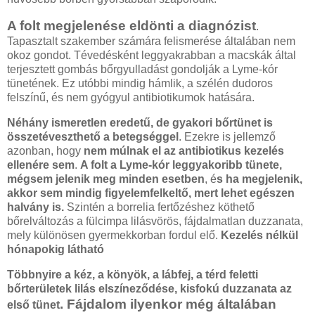
A folt megjelenése eldönti a diagnózist
.
Tapasztalt szakember számára felismerése általában nem
okoz gondot. Tévedésként leggyakrabban a macskák által
terjesztett gombás bőrgyulladást gondolják a Lyme-kór
tünetének. Ez utóbbi mindig hámlik, a szélén dudoros
felszínű, és nem gyógyul antibiotikumok hatására.
Néhány ismeretlen eredetű, de gyakori bőrtünet is
összetéveszthető a betegséggel
. Ezekre is jellemző
azonban, hogy
nem múlnak el az antibiotikus kezelés
ellenére sem
.
A folt a Lyme-kór leggyakoribb tünete,
mégsem jelenik meg minden esetben
, é
s ha megjelenik,
akkor sem mindig figyelemfelkeltő, mert lehet egészen
halvány is.
Szintén a borrelia fertőzéshez köthető
bőrelváltozás a fülcimpa lilásvörös, fájdalmatlan duzzanata,
mely különösen gyermekkorban fordul elő.
Kezelés nélkül
hónapokig látható
Többnyire a kéz, a könyök, a lábfej, a térd feletti
bőrterületek lilás elszíneződése, kisfokú duzzanata az
. Fájdalom ilyenkor még általában
első tünet