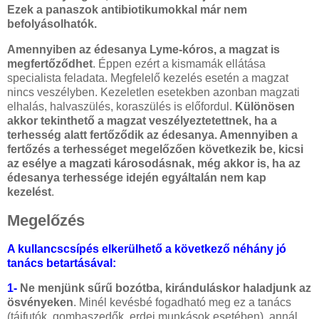
Ezek a panaszok antibiotikumokkal már nem
befolyásolhatók.
Amennyiben az édesanya Lyme-kóros, a magzat is
megfertőződhet
.
Éppen ezért a kismamák ellátása
specialista feladata. Megfelelő kezelés esetén a magzat
nincs veszélyben. Kezeletlen esetekben azonban magzati
elhalás, halvaszülés, koraszülés is előfordul.
Különösen
akkor tekinthető a magzat veszélyeztetettnek, ha a
terhesség alatt fertőződik az édesanya. Amennyiben a
fertőzés a terhességet megelőzően következik be, kicsi
az esélye a magzati károsodásnak, még akkor is, ha az
édesanya terhessége idején egyáltalán nem kap
kezelést
.
Megelőzés
A kullancscsípés elkerülhető a következő néhány jó
tanács betartásával:
1-
Ne menjünk sűrű bozótba, kiránduláskor haladjunk az
ösvényeken
. Minél kevésbé fogadható meg ez a tanács
(tájfutók, gombaszedők, erdei munkások esetében), annál