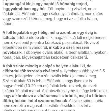
Lappangási ideje egy naptól 3 hónapig terjed,
leggyakrabban egy hét
. Többnyire alig viszket, nem
fájdalmas. Előfordul, hogy csak egy családtag, munkatárs
vagy szomszéd kérdezi meg, hogy mi az a folt a háton,
lábon.
A folt legalább egy hétig, néha azonban egy évig is
látható
. Előbb-utóbb elmúlik magától is. A folt megszűnése
nem okvetlenül jelenti a kórokozó pusztulását. Nevével
ellentétben nem vándorol
, inkább a széli részein
növekszik
. Többnyire ovális alakú, a térdhajlatban, nyakon,
hónaljban, lágyékhajlatban kezdetben csíkszerű.
A folt szinte mindig a csípés helyén alakul ki, de
előfordul többszörös elváltozás
. Ilyenkor a többnyire 2-5
cm-es, jellegtelen, de azért ovális foltok jelennek meg.
Számuk akár 50 is lehet. Előfordul, hogy ilyenkor is
nagyméretű (10-20 cm-es) foltok keletkeznek, de ezek
száma 10 alatt marad. A többszörös Lyme-folt úgy keletkezik,
hogy
a kórokozó a vérárammal szóródik, majd a bőrben
több gócban indul szaporodásnak
. A Lyme spirochaeta
nem szereti a magasabb testhőmérsékletet, ezért a
hűvösebb bőrben gyorsabban szaporodik.