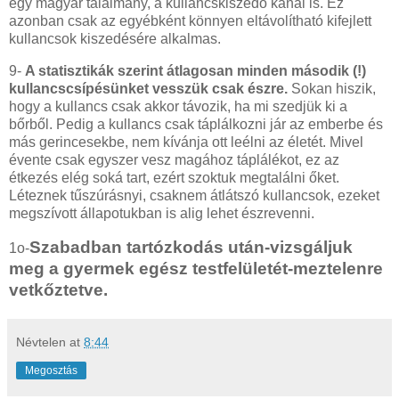
egy magyar találmány, a kullancskiszedő kanál is. Ez
azonban csak az egyébként könnyen eltávolítható kifejlett
kullancsok kiszedésére alkalmas.
9-
A statisztikák szerint átlagosan minden második (!)
kullancscsípésünket vesszük csak észre.
Sokan hiszik,
hogy a kullancs csak akkor távozik, ha mi szedjük ki a
bőrből. Pedig a kullancs csak táplálkozni jár az emberbe és
más gerincesekbe, nem kívánja ott leélni az életét. Mivel
évente csak egyszer vesz magához táplálékot, ez az
étkezés elég soká tart, ezért szoktuk megtalálni őket.
Léteznek tűszúrásnyi, csaknem átlátszó kullancsok, ezeket
megszívott állapotukban is alig lehet észrevenni.
Szabadban tartózkodás után-vizsgáljuk
1o-
meg a gyermek egész testfelületét-meztelenre
vetkőztetve.
Névtelen
at
8:44
Megosztás