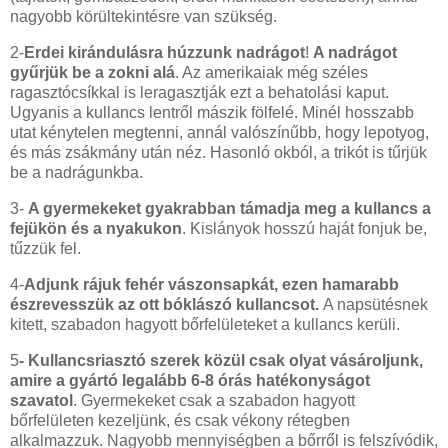
nagyobb körültekintésre van szükség.
2-
Erdei kirándulásra húzzunk nadrágot
!
A nadrágot
gyűrjük be a zokni alá
. Az amerikaiak még széles
ragasztócsíkkal is leragasztják ezt a behatolási kaput.
Ugyanis a kullancs lentről mászik fölfelé. Minél hosszabb
utat kénytelen megtenni, annál valószínűbb, hogy lepotyog,
és más zsákmány után néz. Hasonló okból, a trikót is tűrjük
be a nadrágunkba.
3-
A gyermekeket gyakrabban támadja meg a kullancs a
fejükön és a nyakukon
. Kislányok hosszú haját fonjuk be,
tűzzük fel.
4-
Adjunk rájuk fehér vászonsapkát, ezen hamarabb
észrevesszük az ott bóklászó kullancsot.
A napsütésnek
kitett, szabadon hagyott bőrfelületeket a kullancs kerüli.
5
-
Kullancsriasztó szerek közül csak olyat vásároljunk,
amire a gyártó legalább 6-8 órás hatékonyságot
szavatol
. Gyermekeket csak a szabadon hagyott
bőrfelületen kezeljünk, és csak vékony rétegben
alkalmazzuk. Nagyobb mennyiségben a bőrről is felszívódik,