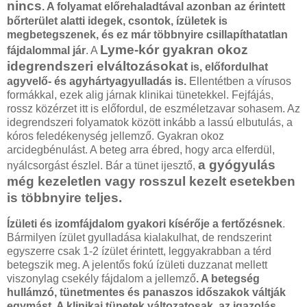
nincs
. A folyamat előrehaladtával azonban az érintett
bőrterület alatti idegek, csontok, ízületek is
megbetegszenek, és ez már többnyire csillapíthatatlan
Lyme-kór gyakran okoz
fájdalommal jár
. A
idegrendszeri elváltozásokat
is, előfordulhat
agyvelő- és agyhártyagyulladás is.
Ellentétben a vírusos
formákkal, ezek alig járnak klinikai tünetekkel. Fejfájás,
rossz közérzet itt is előfordul, de eszméletzavar sohasem. Az
idegrendszeri folyamatok között inkább a lassú elbutulás, a
kóros feledékenység jellemző. Gyakran okoz
arcidegbénulást. A beteg arra ébred, hogy arca elferdül,
a gyógyulás
nyálcsorgást észlel. Bár a tünet ijesztő,
még kezeletlen vagy rosszul kezelt esetekben
is többnyire teljes.
Ízületi és izomfájdalom gyakori kísérője a fertőzésnek
.
Bármilyen ízület gyulladása kialakulhat, de rendszerint
egyszerre csak 1-2 ízület érintett, leggyakrabban a térd
betegszik meg. A jelentős fokú ízületi duzzanat mellett
viszonylag csekély fájdalom a jellemző
. A betegség
hullámzó, tünetmentes és panaszos időszakok váltják
egymást. A klinikai tünetek változatosak, az igazolás