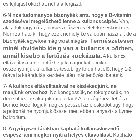
és fejfájást okozhat, néha allergizál.
6-
Nincs tudományos bizonyíték arra, hogy a B-vitamin
szedésével megelőzhető lenne a kullancscsípés.
Van,
aki a fokhagymára, mások a fűszeres ételekre esküsznek.
Nem zárható ki, hogy ezek némelyike valóban használ, de a
Természetesen
bizonyíték egyelőre még várat magára.
minél rövidebb ideig van a kullancs a bőrben,
annál kisebb a fertőzés kockázata
. A kullancs
eltávolításakor is fertőzhetjük magunkat, amikor
összenyomjuk a kullancs testét. Így fordulhat elő, hogy 1-2
órával a kirándulás kezdete után már fertőzést kapunk.
7
- A kullancs eltávolításával ne késlekedjünk, ne
menjünk orvoshoz
!
Ne kenegessük, ne tekergessük, ne
dörzsöljük, ne akarjuk megfojtani! A feji végéhez, tehát a
bőrhöz közel fogjuk meg csipesszel az élősködőt úgy, hogy
a potrohát ne nyomjuk össze, mert ebben tanyázik a Lyme-
baktérium.
8
- A gyógyszertárakban kapható kullancskiszedő
csipesz, ami megkönnyíti a helyes eltávolítást
. Kapható