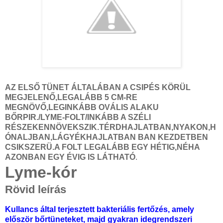
AZ ELSŐ TÜNET ÁLTALÁBAN A CSIPÉS KÖRÜL
MEGJELENŐ,LEGALÁBB 5 CM-RE
MEGNÖVŐ,LEGINKÁBB OVÁLIS ALAKU
BŐRPIR./LYME-FOLT/INKÁBB A SZÉLI
RÉSZEKENNÖVEKSZIK.TÉRDHAJLATBAN,NYAKON,H
ÓNALJBAN,LÁGYÉKHAJLATBAN
BAN KEZDETBEN
CSIKSZERÜ.A FOLT LEGALÁBB EGY HÉTIG,NÉHA
AZONBAN EGY ÉVIG IS LÁTHATÓ
.
Lyme-kór
Rövid leírás
Kullancs által terjesztett bakteriális fertőzés, amely
először bőrtüneteket, majd gyakran idegrendszeri