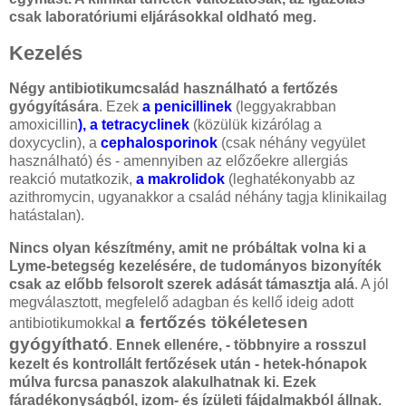
csak laboratóriumi eljárásokkal oldható meg.
Kezelés
Négy antibiotikumcsalád használható a fertőzés
gyógyítására
. Ezek
a penicillinek
(leggyakrabban
amoxicillin
), a tetracyclinek
(közülük kizárólag a
doxycyclin), a
cephalosporinok
(csak néhány vegyület
használható) és - amennyiben az előzőekre allergiás
reakció mutatkozik,
a makrolidok
(leghatékonyabb az
azithromycin, ugyanakkor a család néhány tagja klinikailag
hatástalan).
Nincs olyan készítmény, amit ne próbáltak volna ki a
Lyme-betegség kezelésére, de tudományos bizonyíték
csak az előbb felsorolt szerek adását támasztja alá
. A jól
megválasztott, megfelelő adagban és kellő ideig adott
a fertőzés tökéletesen
antibiotikumokkal
gyógyítható
.
Ennek ellenére, - többnyire a rosszul
kezelt és kontrollált fertőzések után - hetek-hónapok
múlva furcsa panaszok alakulhatnak ki. Ezek
fáradékonyságból, izom- és ízületi fájdalmakból állnak.