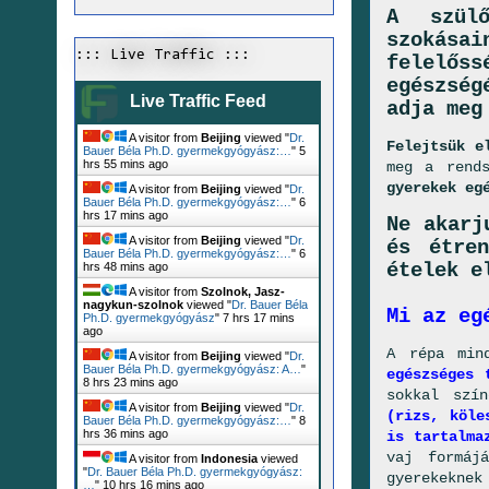
A szülő
szokásai
::: Live Traffic :::
felelős
egészség
Live Traffic Feed
adja meg
A visitor from
Beijing
viewed "
Dr.
Felejtsük e
Bauer Béla Ph.D. gyermekgyógyász:…
"
5
hrs 55 mins ago
meg a rend
gyerekek eg
A visitor from
Beijing
viewed "
Dr.
Bauer Béla Ph.D. gyermekgyógyász:…
"
6
hrs 17 mins ago
Ne akarj
A visitor from
Beijing
viewed "
Dr.
és étren
Bauer Béla Ph.D. gyermekgyógyász:…
"
6
ételek e
hrs 48 mins ago
A visitor from
Szolnok, Jasz-
nagykun-szolnok
viewed "
Dr. Bauer Béla
Mi az eg
Ph.D. gyermekgyógyász
"
7 hrs 17 mins
ago
A répa min
A visitor from
Beijing
viewed "
Dr.
Bauer Béla Ph.D. gyermekgyógyász: A…
"
egészséges 
8 hrs 23 mins ago
sokkal szí
A visitor from
Beijing
viewed "
Dr.
(rizs, köle
Bauer Béla Ph.D. gyermekgyógyász:…
"
8
hrs 36 mins ago
is tartalma
vaj formáj
A visitor from
Indonesia
viewed
"
Dr. Bauer Béla Ph.D. gyermekgyógyász:
gyerekeknek
…
"
10 hrs 16 mins ago