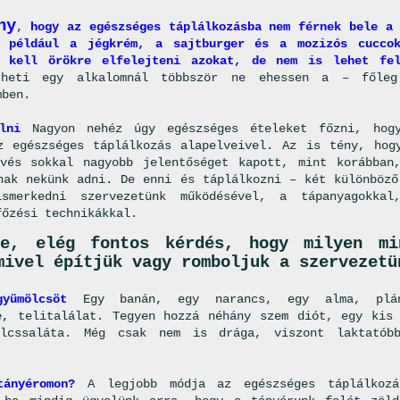
ny
,
hogy az egészséges táplálkozásba nem férnek bele a 
y például a jégkrém, a sajtburger és a mozizós cucco
m kell örökre elfelejteni azokat, de nem is lehet fel
 heti egy alkalomnál többször ne ehessen a – főleg
mben.
lni
Nagyon nehéz úgy egészséges ételeket főzni, hog
z egészséges táplálkozás alapelveivel. Az is tény, hog
vés sokkal nagyobb jelentőséget kapott, mint korábban
nak nekünk adni. De enni és táplálkozni – két különböző
smerkedni szervezetünk működésével, a tápanyagokka
főzési technikákkal.
be, elég fontos kérdés, hogy milyen mi
mivel építjük vagy romboljuk a szervezetü
yümölcsöt
Egy banán, egy narancs, egy alma, plá
e, telitalálat. Tegyen hozzá néhány szem diót, egy kis
ölcssaláta. Még csak nem is drága, viszont laktató
ányéromon?
A legjobb módja az egészséges táplálkoz