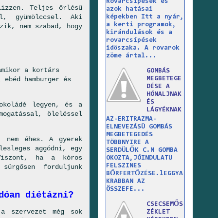
Rovarcsípések és
izzen. Teljes őrlésű
azok hatásai
l, gyümölccsel. Aki
képekben Itt a nyár,
a kerti programok,
zik, nem szabad, hogy
kirándulások és a
rovarcsípések
időszaka. A rovarok
zöme ártal...
amikor a kortárs
GOMBÁS
i ebéd hamburger és
MEGBETEGE
DÉSE A
HÓNALJNAK
ÉS
okoládé legyen, és a
LÁGYÉKNAK
mogatással, öleléssel
AZ-ERITRAZMA-
ELNEVEZÁSÜ GOMBÁS
MEGBETEGEDÉS
, nem éhes. A gyerek
TÖBBNYIRE A
lesleges aggódni, egy
SERDÜLŐK C.M GOMBA
Viszont, ha a kóros
OKOZTA,JÓINDULATU
FELSZINES
sürgősen forduljunk
BŐRFERTŐZÉSE.lEGGYA
KRABBAN AZ
ÖSSZEFE...
dóan diétázni?
CSECSEMŐS
 a szervezet még sok
ZÉKLET