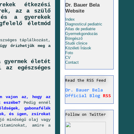
ekek étkezési
Dr. Bauer Bela
rek, az a szülő
Website
 és a gyerekek
Index
gfelelő életmód
Diagnosticul pediatric
Atlas de pediatrie
Gyermekgondozás
Böngésző
szséges táplálkozást,
Studii clinice
így őrizhetjük meg a
Közéleti Írások
Foto
CV
a gyermek életét
Contact
i az egészséges
Read the RSS Feed
Dr. Bauer Bela
Official Blog
RSS
an vajon az, hogy az
z eszébe?
Pedig ennél
öldségek, gabonafélék
ek, és igen, zsírokat
Follow on Twitter
jó minőségű olaj vagy
vitaminokat, amire a