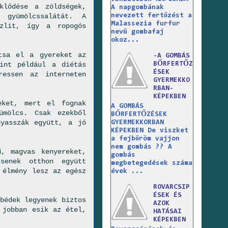
klődése a zöldségek,
A napgombának
gyümölcssalátát. A
nevezett fertőzést a
Malassezia furfur
üzlit, így a ropogós
nevű gombafaj
okoz...
tsa el a gyereket az
-A GOMBÁS
mint például a diétás
BŐRFERTŐZ
ÉSEK
ressen az interneten
GYERMEKKO
RBAN-
KÉPEKBEN
eket, mert el fognak
A GOMBÁS
ümölcs. Csak ezekből
BŐRFERTŐZÉSEK
gyasszák együtt, a jó
GYERMEKKORBAN
KÉPEKBEN De viszket
a fejbőröm vajjon
nem gombás ?? A
, magvas kenyereket,
gombás
senek otthon együtt
megbetegedések száma
 élmény lesz az egész
évek ...
ROVARCSIP
ÉSEK ÉS
bédek legyenek biztos
AZOK
 jobban esik az étel,
HATÁSAI
KÉPEKBEN