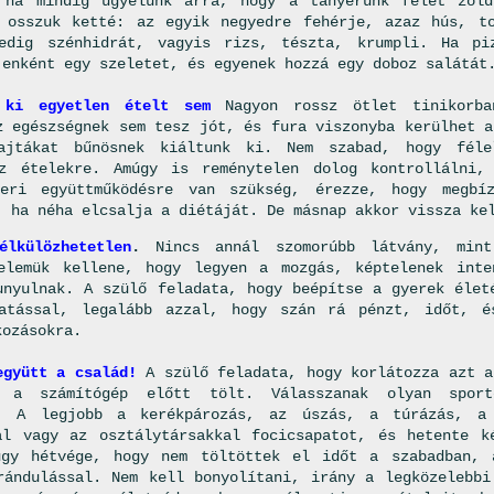
 ha mindig ügyelünk arra, hogy a tányérunk felét zöld
 osszuk ketté: az egyik negyedre fehérje, azaz hús, t
pedig szénhidrát, vagyis rizs, tészta, krumpli. Ha pi
jenként egy szeletet, és egyenek hozzá egy doboz salátát
 ki egyetlen ételt sem
Nagyon rossz ötlet tinikorba
z egészségnek sem tesz jót, és fura viszonyba kerülhet a
ajtákat bűnösnek kiáltunk ki. Nem szabad, hogy féle
az ételekre. Amúgy is reménytelen dolog kontrollálni,
neri együttműködésre van szükség, érezze, hogy megbí
, ha néha elcsalja a diétáját. De másnap akkor vissza ke
lkülözhetetlen
.
Nincs annál szomorúbb látvány, min
elemük kellene, hogy legyen a mozgás, képtelenek inte
unyulnak. A szülő feladata, hogy beépítse a gyerek élet
tatással, legalább azzal, hogy szán rá pénzt, időt, é
kozásokra.
együtt a család!
A szülő feladata, hogy korlátozza azt a
a számítógép előtt tölt. Válasszanak olyan spor
k. A legjobb a kerékpározás, az úszás, a túrázás, a
al vagy az osztálytársakkal focicsapatot, és hetente k
gy hétvége, hogy nem töltöttek el időt a szabadban, a
rándulással. Nem kell bonyolítani, irány a legközelebbi