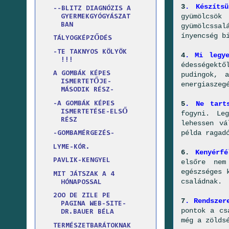
3
. Készíts
--BLITZ DIAGNÓZIS A
gyümölcsö
GYERMEKGYÓGYÁSZAT
BAN
gyümölcssa
ínyencség b
TÁLYOGKÉPZŐDÉS
-TE TAKNYOS KÖLYÖK
4
. Mi legye
!!!
édességektő
A GOMBÁK KÉPES
pudingok, 
ISMERTETŐJE-
energiaszeg
MÁSODIK RÉSZ-
5
. Ne tart
-A GOMBÁK KÉPES
ISMERTETÉSE-ELSŐ
fogyni. Le
RÉSZ
lehessen vá
példa ragad
-GOMBAMÉRGEZÉS-
LYME-KÓR.
6.
Kenyérfé
PAVLIK-KENGYEL
elsőre nem
egészséges 
MIT JÁTSZAK A 4
családnak.
HÓNAPOSSAL
2OO DE ZILE PE
7
. Rendszer
PAGINA WEB-SITE-
pontok a cs
DR.BAUER BÉLA
még a zölds
TERMÉSZETBARÁTOKNAK