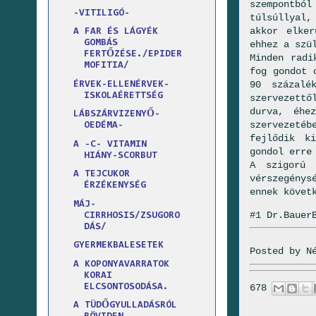
szempontból
-VITILIGÓ-
túlsúllyal,
akkor elker
A FAR ÉS LÁGYÉK
GOMBÁS
ehhez a szü
FERTŐZÉSE./EPIDER
Minden radi
MOFITIA/
fog gondot 
90 százalé
ÉRVEK-ELLENÉRVEK-
ISKOLAÉRETTSÉG
szervezettő
durva, éhe
LÁBSZÁRVIZENYŐ-
szervezeté
OEDÉMA-
fejlődik k
A -C- VITAMIN
gondol erre
HIÁNY-SCORBUT
A szigorú 
A TEJCUKOR
vérszegény
ÉRZÉKENYSÉG
ennek követ
MÁJ-
#1 Dr.Bauer
CIRRHOSIS/ZSUGORO
DÁS/
GYERMEKBALESETEK
Posted by
N
A KOPONYAVARRATOK
KORAI
ELCSONTOSODÁSA.
678
A TÜDŐGYULLADÁSRÓL