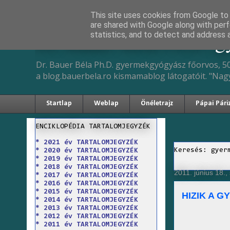
This site uses cookies from Google to d
are shared with Google along with perf
Dr. Bauer Béla Ph.D. 
statistics, and to detect and address 
Dr. Bauer Béla Ph.D. gyermekgyógyász főorvos, 50
a blog.bauerbela.ro kismamablog látogatóit. "Nag
Startlap
Weblap
Önéletrajz
Pápai Pári
ENCIKLOPÉDIA TARTALOMJEGYZÉK
* 2021 év TARTALOMJEGYZÉK
Keresés: gyer
* 2020 év TARTALOMJEGYZÉK
* 2019 év TARTALOMJEGYZÉK
* 2018 év TARTALOMJEGYZÉK
2011. június 18.
* 2017 év TARTALOMJEGYZÉK
* 2016 év TARTALOMJEGYZÉK
* 2015 év TARTALOMJEGYZÉK
HIZIK A 
* 2014 év TARTALOMJEGYZÉK
* 2013 év TARTALOMJEGYZÉK
* 2012 év TARTALOMJEGYZÉK
* 2011 év TARTALOMJEGYZÉK