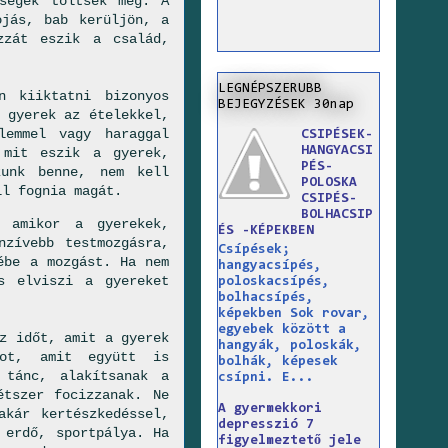
ségek töltsék meg. A
ojás, bab kerüljön, a
zzát eszik a család,
.
LEGNÉPSZERUBB
n kiiktatni bizonyos
BEJEGYZÉSEK 30nap
 gyerek az ételekkel,
lemmel vagy haraggal
CSIPÉSEK-
HANGYACSI
 mit eszik a gyerek,
PÉS-
zunk benne, nem kell
POLOSKA
ll fognia magát.
CSIPÉS-
BOLHACSIP
t amikor a gyerekek,
ÉS -KÉPEKBEN
nzívebb testmozgásra,
Csípések;
ébe a mozgást. Ha nem
hangyacsípés,
s elviszi a gyereket
poloskacsípés,
bolhacsípés,
képekben Sok rovar,
egyebek között a
z időt, amit a gyerek
hangyák, poloskák,
tot, amit együtt is
bolhák, képesek
 tánc, alakítsanak a
csípni. E...
étszer focizzanak. Ne
A gyermekkori
kár kertészkedéssel,
depresszió 7
 erdő, sportpálya. Ha
figyelmeztető jele