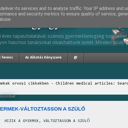
eliver its services and to analyze traffic. Your IP address and 
ormance and security metrics to ensure quality of service, gen
gyermekgyógyász
abuse.
 éves tapasztalatával, számos gyermekbetegség tüneteivel 
yon hasznos tanácsokat olvashattunk ismét. Minden szülőne
z Ferenc
Az Alkotás Kényszere
@
mekek orvosi cikkekben - Children medical articles: Sear
, szombat
GYERMEK-VÁLTOZTASSON A SZÜLŐ
HIZIK A GYERMEK
, VÁLTOZTASSON A SZÜLŐ