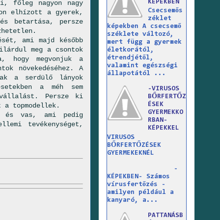
KÉPEKBEN
ni, főleg nagyon nagy
Csecsemős
on elhízott a gyerek,
zéklet
és betartása, persze
képekben A csecsemő
zhetetlen.
széklete változó,
ését, ami majd később
mert függ a gyermek
ilárdul meg a csontok
életkorától,
étrendjétől,
a, hogy megvonjuk a
valamint egészségi
ntok növekedéséhez. A
állapotától ...
nak a serdülő lányok
 esetekben a méh sem
-VIRUSOS
vállalást. Persze ki
BŐRFERTŐZ
ÉSEK
t a topmodellek.
GYERMEKKO
v és vas, ami pedig
RBAN-
llemi tevékenységet,
KÉPEKKEL
VIRUSOS
BŐRFERTŐZÉSEK
GYERMEKEKNÉL
-
KÉPEKBEN- Számos
vírusfertőzés -
amilyen például a
kanyaró, a...
PATTANÁSB