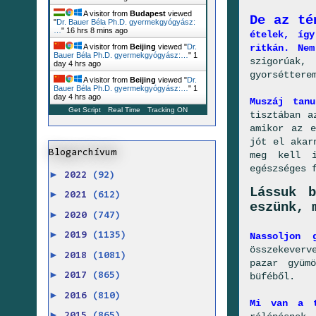
A visitor from
Budapest
viewed
De az té
"
Dr. Bauer Béla Ph.D. gyermekgyógyász:
…
"
16 hrs 8 mins ago
ételek, íg
ritkán. Ne
A visitor from
Beijing
viewed "
Dr.
Bauer Béla Ph.D. gyermekgyógyász:…
"
1
szigorúak,
day 4 hrs ago
gyorséttere
A visitor from
Beijing
viewed "
Dr.
Bauer Béla Ph.D. gyermekgyógyász:…
"
1
day 4 hrs ago
Muszáj tanu
Get Script
Real Time
Tracking ON
tisztában a
amikor az e
jót el akar
Blogarchívum
meg kell i
egészséges 
►
2022
(92)
Lássuk 
►
2021
(612)
eszünk, 
►
2020
(747)
►
Nassoljon g
2019
(1135)
összekeverv
►
2018
(1081)
pazar gyüm
►
büféből.
2017
(865)
►
2016
(810)
Mi van a t
►