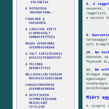
-POLINÉZIA
8
. A reggel
kenyeret, 
A ROTAVIRUS
JÁRVÁNYTANA.-
reggelizik,
a vacsora l
FOGALMAK A
VAKSÁGRÓL
A LÁBUJJAK KÖZTI
ELHANYAGOLT
9
. Gyorsétt
GOMBAFERTŐZÉS
társasággal
MAGAS VÉRNYOMÁS
sült krumpl
GYERMEKKORBAN
10.
Ne étel
A VOLT EGÉSZSÉGÜGYI
büntetés se
ASSZISZTENSKÉPZŐ
fejezzük ki
A PELENKA
DERMATITISZ
11.
Ne erő
étvágya nag
MELLKASELVÁLTOZÁSOK
egészséges
MUCOVISCIDÓZISBAN
soványságr
FARKASTÖRVÉNYEK
pszichológu
GYERMEKKORBAN
A KÉZFEJEKEN
Miért eg
SZIMMETRIKUSAN
MEGJELENŐ
A szigorú 
VITILIGÓ