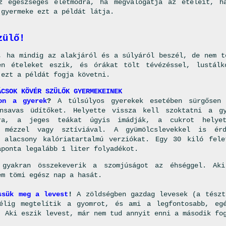
z egészséges életmódra, ha megválogatja az ételeit, h
 gyermeke ezt a példát látja.
zülő!
, ha mindig az alakjáról és a súlyáról beszél, de nem t
en ételeket eszik, és órákat tölt tévézéssel, lustálk
 ezt a példát fogja követni.
ÁCSOK KÖVÉR SZÜLŐK GYERMEKEINEK
on a gyerek
?
A túlsúlyos gyerekek esetében sürgősen
énsavas üdítőket. Helyette vissza kell szoktatni a g
ára, a jeges teákat úgyis imádják, a cukrot helyet
, mézzel vagy sztíviával. A gyümölcslevekkel is ér
 alacsony kalóriatartalmú verziókat. Egy 30 kiló fele
aponta legalább 1 liter folyadékot.
 gyakran összekeverik a szomjúságot az éhséggel. Aki
em tömi egész nap a hasát.
ssük meg a levest
!
A zöldségben gazdag levesek (a tészt
élig megtelítik a gyomrot, és ami a legfontosabb, egé
. Aki eszik levest, már nem tud annyit enni a második fo