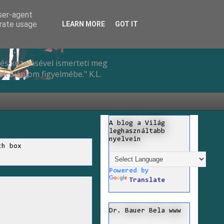
user-agent
erate usage
LEARN MORE
GOT IT
és kezelésével ismerteti meg
k ajánlom figyelmébe." K.L.
A blog a Világ
leghasználtabb
nyelvein
ch box
Powered by
Translate
Dr. Bauer Bela www