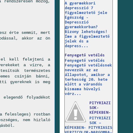
a rendszeresen mozog,
A gyermekkori
depresszió 7
figyelmeztető jele
Egészség -
Depresszió
gyermekkorban?
Bizony lehetséges!
esz érte semmit, mert
Íme a figyelmeztető
odással, akkor az ön
jelek és a
depress...
Fenyegető vetélés
 el kell felejteni a
Fenyegető vetélés
yerekeket a vízre, a
Fenyegető vetélésnek
tesítsük természetes
nevezzük az az
állapotot, amikor a
demes csínján bánni,
terhesség 20. hete
tti gyereknek is meg
előtt a várandós
kismama hüvelyi
vérz...
 elegendő folyadékot
PITYRIAZI
SOK-
KÉPEKBEN-
a felesleges) rostban
PITYRIÁZI
szséges, nem hizlaló
SOK –
gásból.
KÉPEKBEN- PITYRIASIS
VERZICOLOR-NAPGOMBA-