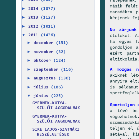
rálépésnek,
2015
(865)
másik felét
►
2014
(1077)
maradékra 
►
kérjenek fe
2013
(1127)
►
2012
(1011)
Ne zárjunk
▼
ételeket. A
2011
(1436)
ha egyes f
►
december
(151)
gondoljon 
►
november
(32)
ezért part
eltitkolnia
►
október
(124)
►
A mozgás né
szeptember
(116)
akiknek lét
►
augusztus
(136)
annyira elt
►
is példamu
július
(186)
sportfoglal
▼
június
(225)
GYERMEK-KUTYA-
Sportoljon 
SZÜLŐI AGGODALMAK
a tévé és 
végezhetne
GYERMEK-KUTYA-
SZÜLŐI AGGODALMAK
szomszédokk
teljen el ú
SIKE LAJOS-SZATMÁRI
sétával, ki
BESZÉLGETÉSEK