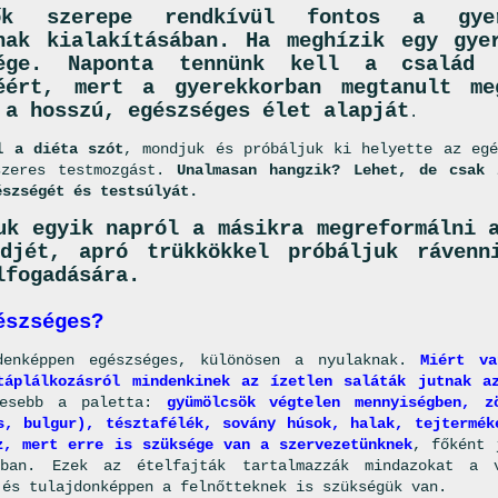
k szerepe rendkívül fontos a gyer
nak kialakításában. Ha meghízik egy gye
sége. Naponta tennünk kell a család
éért, mert a gyerekkorban megtanult me
 a hosszú, egészséges élet alapját
.
l a diéta szót
, mondjuk és próbáljuk ki helyette az egé
szeres testmozgást.
Unalmasan hangzik? Lehet, de csak 
észségét és testsúlyát.
uk egyik napról a másikra megreformálni 
djét, apró trükkökkel próbáljuk rávenn
lfogadására.
észséges?
denképpen egészséges, különösen a nyulaknak.
Miért v
táplálkozásról mindenkinek az ízetlen saláták jutnak a
nesebb a paletta:
gyümölcsök végtelen mennyiségben, z
s, bulgur), tésztafélék, sovány húsok, halak, tejtermék
z, mert erre is szüksége van a szervezetünknek
, főként 
ában. Ezek az ételfajták tartalmazzák mindazokat a 
 és tulajdonképpen a felnőtteknek is szükségük van.