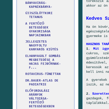
törekszik a
BÁNYAVIRÁG-
akkor az ön
KAPNIKBÁNYA-
ÚJJSZÜLÖTTKORI
TETANUS
Kedves S
A FERTŐZŐ
Ha ön kövér
BETEGSÉGEK
egészségtel
GYAKORISÁGA
NAPJAINKBAN
gyermeke is
JELLEGZETES
HASZNOS TAN
NAGYFOLTU
1
. Mit igy
KANYARÓS KIÜTÉS
cukros, sz
ELHANYAGOLT GOMBÁS
gyümölcste
MEGBETEDÉSE A
édesítővel
HAJAS FEJBŐRNAK-
keressük az
F...
kell inni n
ROTAVIRUS-TÜNETTAN
A gyerekek
DR.BAUER-ATLAS DE
iszik, az n
PADIATRIE
ELŐFORDULÁSI
2
. Szerette
ARÁNYOK
gazdagok, f
VÁLTOZÁSA-
táplálékkal
FERTŐZŐ
BETEGSÉGEKBEN