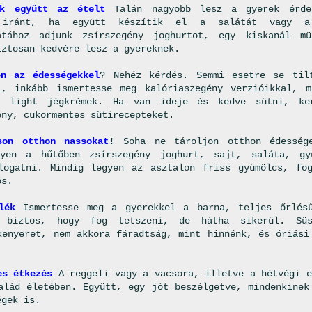
ük együtt az ételt
Talán nagyobb lesz a gyerek érde
k iránt, ha együtt készítik el a salátát vagy a 
látához adjunk zsírszegény joghurtot, egy kiskanál m
iztosan kedvére lesz a gyereknek.
n az édességekkel
? Nehéz kérdés. Semmi esetre se til
l, inkább ismertesse meg kalóriaszegény verzióikkal, 
a light jégkrémek. Ha van ideje és kedve sütni, ke
ény, cukormentes sütirecepteket.
son otthon nassokat
!
Soha ne tároljon otthon édesség
gyen a hűtőben zsírszegény joghurt, sajt, saláta, gy
logatni. Mindig legyen az asztalon friss gyümölcs, fo
ós.
lék
Ismertesse meg a gyerekkel a barna, teljes őrlésű
 biztos, hogy fog tetszeni, de hátha sikerül. Süs
kenyeret, nem akkora fáradtság, mint hinnénk, és óriási
es étkezés
A reggeli vagy a vacsora, illetve a hétvégi e
alád életében. Együtt, egy jót beszélgetve, mindenkinek
égek is.