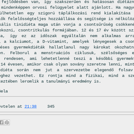
 fejlődésben van, így szakszerűen és hatásosan diétáz
 mindenképpen orvosi felügyelet alatt ajánlott. Ha nagy
ülhetetlen egy szigorú táplálkozási rend kialakítása 
lők felelősségteljes hozzáállása és segítsége is nélkülö
kális tinidiéta maga után vonja a csontsűrűség csökken
okozni, csontritkulás formájában. 12 és 17 év között sz
ka, így ez az időszak egyáltalán nem alkalmas arr
l a kalciumot, a D-vitamint, amelyek lényegesek a cso
zéses gyermekdiéták hallatlanul nagy károkat okozhat
ben. Felborul a menstruációs ciklusuk, szélsőséges
i rendesen, ami lehetetlenné teszi a későbbi gyermek
 14 évesen, amikor csak olyan sovány szeretne lenni, min
diéta során nem jut a szervezetbe elegendő folsa
séghez vezethet. Ez rontja mind a fizikai, mind a sze
keztében leromlik a tanulmányi eredmény is.
Bela
évtelen
at
21:38
345