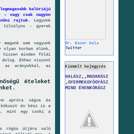
legmagasabb kalóriájú
k – vagy csak nagyon
nőni rajtuk
. Legyünk
 túlsúlyos – gyerek
y magunk sem vagyunk
Dr. Bauer Bela
Twitter
y olyan korban élünk,
, hiszen minden földi
 dolog. Ehhez viszont
l, az arányokkal, az
Kiemelt bejegyzés
HALÁSZ,,MADARÁSZ
nőségű ételeket
,GYERMEKGYÓGYÁSZ
nket.
MIND ÉHENKÓRÁSZ
ne apróra vágva és
 kókuszt és kész is a
bb, mint egy csoki a
ás rögös útjára való