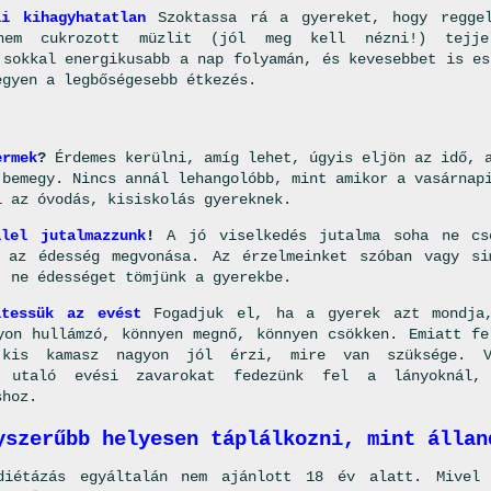
i kihagyhatatlan
Szoktassa rá a gyereket, hogy reggel
nem cukrozott müzlit (jól meg kell nézni!) tejje
 sokkal energikusabb a nap folyamán, és kevesebbet is es
egyen a legbőségesebb étkezés.
ermek
?
Érdemes kerülni, amíg lehet, úgyis eljön az idő, 
 bemegy. Nincs annál lehangolóbb, mint amikor a vasárnap
i az óvodás, kisiskolás gyereknek.
lel jutalmazzunk
!
A jó viselkedés jutalma soha ne cs
 az édesség megvonása. Az érzelmeinket szóban vagy si
, ne édességet tömjünk a gyerekbe.
ltessük az evést
Fogadjuk el, ha a gyerek azt mondja
yon hullámzó, könnyen megnő, könnyen csökken. Emiatt fe
 kis kamasz nagyon jól érzi, mire van szüksége. 
a utaló evési zavarokat fedezünk fel a lányoknál, 
shoz.
yszerűbb helyesen táplálkozni, mint állan
diétázás egyáltalán nem ajánlott 18 év alatt. Mivel