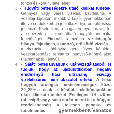
fontos és korai tünete lehet.
3.
•
Húgyúti betegségekre utaló klinikai tünetek
.
Gennyes vagy véres vizelés, bacteriuria. A
vesetáji fájdalom inkább a késői gyermekkorban
illetve serdülőkorban jelentkező hydronephrosisra
jellemző. Esetenként a magas vérnyomás veti fel
a sebészileg is korrigálható húgyúti anomália
lehetőségét.
Fiúknál a széles vizeletsugár
hiánya, fájdalmas, akadozó, erőlködő vizelés _
a dysuria
_ többnyire igen súlyos, kétoldali
vesekárosodást fenntartó húgycső-anomáliákra
utalhatnak (billentyű).
4.
•
Saját beteganyagunk utánvizsgálataiból is
tudjuk, hogy az újszülöttkorban negatív
eredményű hasi ultrahang és/vagy
vizeletszűrés nem abszolút értékű.
A felső
húgyúti urológiai rendellenességek közel
20_25%-a csak a későbbi élethónapokban
okoz klinikai tüneteket. Esetleges UH szűrés
(pl. csípő vagy hasi) során merül fel a húgyúti
rendellenesség a teljesen panasz- és
gyermekbenKívánatos
tünetmentes