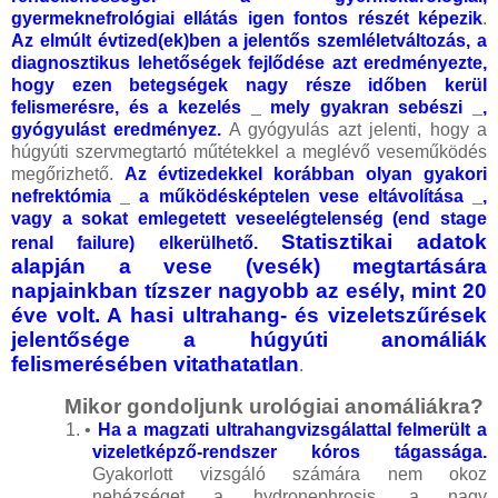
gyermeknefrológiai ellátás igen fontos részét képezik
.
Az elmúlt évtized(ek)ben a jelentős szemléletváltozás, a
diagnosztikus lehetőségek fejlődése azt eredményezte,
hogy ezen betegségek nagy része időben kerül
felismerésre, és a kezelés _ mely gyakran sebészi _,
gyógyulást eredményez.
A gyógyulás azt jelenti, hogy a
húgyúti szervmegtartó műtétekkel a meglévő veseműködés
megőrizhető.
Az évtizedekkel korábban olyan gyakori
nefrektómia _ a működésképtelen vese eltávolítása _,
vagy a sokat emlegetett veseelégtelenség (end stage
Statisztikai adatok
renal failure) elkerülhető.
alapján a vese (vesék) megtartására
napjainkban tízszer nagyobb az esély, mint 20
éve volt. A hasi ultrahang- és vizeletszűrések
jelentősége a húgyúti anomáliák
felismerésében vitathatatlan
.
Mikor gondoljunk urológiai anomáliákra?
1.
•
Ha a magzati ultrahangvizsgálattal felmerült a
vizeletképző-rendszer kóros tágassága.
Gyakorlott vizsgáló számára nem okoz
nehézséget a hydronephrosis, a nagy