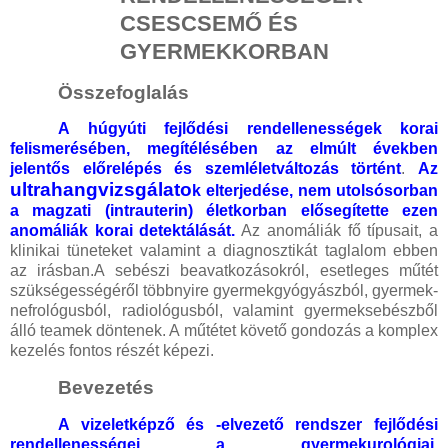
CSESCSEMŐ ÉS
GYERMEKKORBAN
Összefoglalás
A húgyúti fejlődési rendellenességek korai
felismerésében, megítélésében az elmúlt években
jelentős előrelépés és szemléletváltozás történt
.
Az
ultrahangvizsgálato
k elterjedése, nem utolsósorban
a magzati (intrauterin) életkorban elősegítette ezen
anomáliák korai detektálását.
Az anomáliák fő típusait, a
klinikai tüneteket valamint a diagnosztikát taglalom ebben
az irásban.A sebészi beavatkozásokról, esetleges műtét
szükségességéről többnyire gyermekgyógyászból, gyermek-
nefrológusból, radiológusból, valamint gyermeksebészből
álló teamek döntenek. A műtétet követő gondozás a komplex
kezelés fontos részét képezi.
Bevezetés
A vizeletképző és -elvezető rendszer fejlődési
rendellenességei a gyermekurológiai,