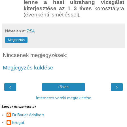
lenne a hasi ultrahang vizsgálat
kiterjesztése az 1_3 éves
korosztályra
(évenkénti ismétléssel
),
Névtelen
at
7:54
Megosztás
Nincsenek megjegyzések:
Megjegyzés küldése
‹
›
Főoldal
Internetes verzió megtekintése
Szerzok és szerkesztok
Dr.Bauer Adalbert
Erogat