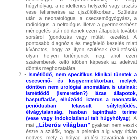
húgyhólyag, a rendellenes helyzetű vagy cisztás
vese felismerése az újszülöttkorban.. Születés
után a neonatológus, a csecsemőgyógyász, a
radiológus, a nefrológus illetve a gyermeksebész
mérlegelés után döntenek ezen állapotok további
sorsáról (gondozás vagy műtéti kezelés). A
pontosabb diagnózis és megfelelő kezelés miatt
kívánatos, hogy az ilyen szülések (születések)
olyan helyen történjenek meg, ahol ezen
szakemberek kellő időben képesek az adekvát
döntés meghozatalára.
2.
•
Ismétlődő, nem specifikus klinikai tünetek a
csecsemő- és kisgyermekkorban, melyek
döntően nem urológiai anomáliára is utalnak:
ismétlődő (ismeretlen?) lázas állapotok,
haspuffadás, elhúzódó icterus a neonatalis
periódusban lelassult súlyfejlődés,
étvágytalanság, hasban tapintható terime
(vese vagy indokolatlanul telt húgyhólyag
). A
„Liberós világban"
mai
gyakran nem veszik
észre a szülők, hogy a pelenka alig vagy ritkán
nedves, mely a hólyag ürülési zavarának igen