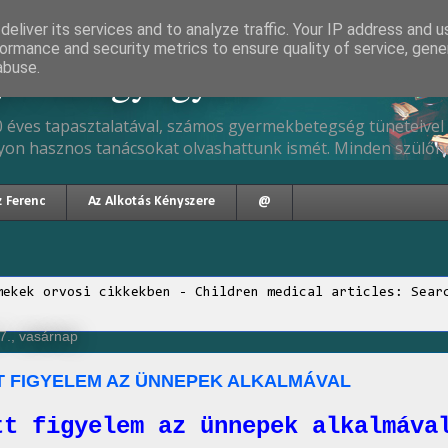
eliver its services and to analyze traffic. Your IP address and 
ormance and security metrics to ensure quality of service, gen
gyermekgyógyász
abuse.
 éves tapasztalatával, számos gyermekbetegség tüneteivel 
yon hasznos tanácsokat olvashattunk ismét. Minden szülőne
z Ferenc
Az Alkotás Kényszere
@
mekek orvosi cikkekben - Children medical articles: Sear
7., vasárnap
 FIGYELEM AZ ÜNNEPEK ALKALMÁVAL
tt figyelem az ünnepek alkalmáva