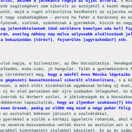
isfiút, akinek a játékautó rugója az ujját átfúrta,
s miv
özök segítségével sem sikerült az autójától a kezét megs
autót, majd a rugót eltávolítva kezdhetett az ujjacska s
et nagy szabadságában – persze ha fehér a Karácsony és a
olyóznak, síelnek, szánkóznak a gyermekek, kicsik és na
lag jelentéktelennek tűnő sérülésre komolyan oda kell fi
orán, esetleg néhány nap múlva súlyosabb elváltozások je
 a bokazúzódás (törés?), fejsérülés (agyrázkódás?) stb.
tolsó napja, a Szilveszter, az Óév búcsúztatója. Vendégs
selkedés, evés-ivás, jó hangulat. Talán a gyermekeinkre 
gy történhetett meg,
hogy a másfél éves Mónika légutaiba
us gégészeti beavatkozással sikerült eltávolítani,
s a ké
yosón, a műtő előtt kívánhattak egymásnak boldog új évet
z új év első perceiben már újra szabadon lélegezhet. Az 
kísérték ki Norbert szülei. A jókívánságok és a búcsúzko
 döbbenten tapasztalták
, hogy az ilyenkor szokásos(?) kö
jesen üresek, pedig az előbb még mind a négy pohár félig
ú az asztalnál békésen játszott a szalvétákkal.
ú gyerekkel a szülők a kórházi ügyeletre rohantak, ahol 
rve nevetve-bosszankodva vették észre az asztalon azt a 
harakból kiöntögetett italokból készített. Ez az év szám