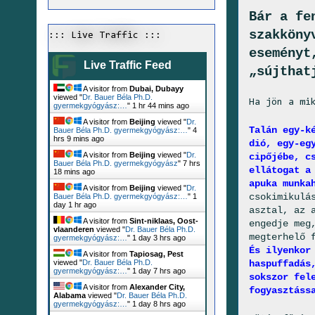
Bár a fe
szakköny
::: Live Traffic :::
eseményt
Live Traffic Feed
„sújthat
A visitor from
Dubai, Dubayy
viewed "
Dr. Bauer Béla Ph.D.
Ha jön a mi
gyermekgyógyász:…
"
1 hr 44 mins ago
A visitor from
Beijing
viewed "
Dr.
Talán egy-k
Bauer Béla Ph.D. gyermekgyógyász:…
"
4
hrs 9 mins ago
dió, egy-eg
A visitor from
Beijing
viewed "
Dr.
cipőjébe, c
Bauer Béla Ph.D. gyermekgyógyász
"
7 hrs
ellátogat a
18 mins ago
apuka munka
A visitor from
Beijing
viewed "
Dr.
csokimikulá
Bauer Béla Ph.D. gyermekgyógyász:…
"
1
day 1 hr ago
asztal, az 
A visitor from
Sint-niklaas, Oost-
engedje meg
vlaanderen
viewed "
Dr. Bauer Béla Ph.D.
megterhelő 
gyermekgyógyász:…
"
1 day 3 hrs ago
És ilyenkor
A visitor from
Tapiosag, Pest
haspuffadás
viewed "
Dr. Bauer Béla Ph.D.
gyermekgyógyász:…
"
1 day 7 hrs ago
sokszor fel
A visitor from
Alexander City,
fogyasztáss
Alabama
viewed "
Dr. Bauer Béla Ph.D.
gyermekgyógyász:…
"
1 day 8 hrs ago