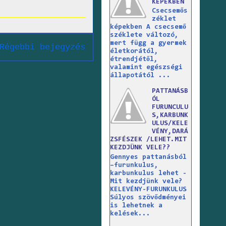
KÉPEKBEN
Csecsemős
zéklet
képekben A csecsemő
széklete változó,
mert függ a gyermek
Régebbi bejegyzés
életkorától,
étrendjétől,
valamint egészségi
állapotától ...
PATTANÁSB
ÓL
FURUNCULU
S,KARBUNK
ULUS/KELE
VÉNY,DARÁ
ZSFÉSZEK /LEHET.MIT
KEZDJÜNK VELE??
Gennyes pattanásból
–furunkulus,
karbunkulus lehet -
Mit kezdjünk vele?
KELEVÉNY-FURUNKULUS
Súlyos szövődményei
is lehetnek a
kelések...