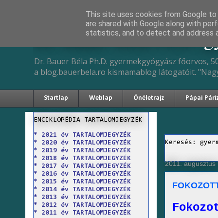
This site uses cookies from Google to d
are shared with Google along with perf
Dr. Bauer Béla Ph.D. 
statistics, and to detect and address 
Dr. Bauer Béla Ph.D. gyermekgyógyász főorvos, 50
a blog.bauerbela.ro kismamablog látogatóit. "Nag
Startlap
Weblap
Önéletrajz
Pápai Pári
ENCIKLOPÉDIA TARTALOMJEGYZÉK
* 2021 év TARTALOMJEGYZÉK
Keresés: gyer
* 2020 év TARTALOMJEGYZÉK
* 2019 év TARTALOMJEGYZÉK
* 2018 év TARTALOMJEGYZÉK
2011. augusztus 
* 2017 év TARTALOMJEGYZÉK
* 2016 év TARTALOMJEGYZÉK
* 2015 év TARTALOMJEGYZÉK
FOKOZOTT
* 2014 év TARTALOMJEGYZÉK
* 2013 év TARTALOMJEGYZÉK
Fokozo
* 2012 év TARTALOMJEGYZÉK
* 2011 év TARTALOMJEGYZÉK