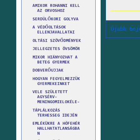
AMIKOR ROHANNI KELL
AZ ORVOSHOZ
SERDÜLŐKORI GOLYVA
A VÉDŐOLTÁSOK
Újabb bej
ELLENJAVALLATAI
OLTÁSI SZÖVŐDMÉNYEK
JELLEGZETES ÖVSÖMÖR
MIKOR HIÁNYOZHAT A
BETEG GYERMEK
DOBVERŐUJJAK
HOGYAN FEGYELMEZZÜK
GYERMEKEINKET
VELE SZÜLETETT
AGYSÉRV-
MENINGOMIELOKÉLE-
TÁPLÁLKOZÁS
TERHESSEG IDEJÉN
EMLÉKÜKRE A HÓFEHÉR
HALLHATATLANSÁGBA
N