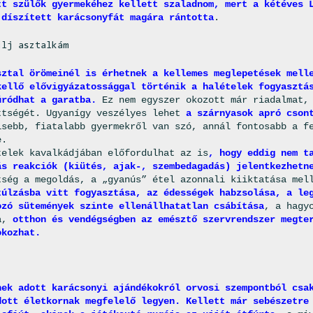
tt szülők gyermekéhez kellett szaladnom, mert a kétéves 
 díszített karácsonyfát magára rántotta
.
ülj asztalkám
sztal örömeinél is érhetnek a kellemes meglepetések mell
kellő elővigyázatossággal történik a halételek fogyasztá
úródhat a garatba.
Ez nem egyszer okozott már riadalmat, 
ttségét. Ugyanígy veszélyes lehet
a szárnyasok apró cson
isebb, fiatalabb gyermekről van szó, annál fontosabb a f
e.
telek kavalkádjában előfordulhat az is
, hogy eddig nem t
ás reakciók (kiütés, ajak-, szembedagadás) jelentkezhet
tség a megoldás, a „gyanús” étel azonnali kiiktatása me
túlzásba vitt fogyasztása, az édességek habzsolása, a le
ozó sütemények szinte ellenállhatatlan csábítása
, a hagy
sa,
otthon és vendégségben az emésztő szervrendszer megte
okozhat.
nek adott karácsonyi ajándékokról orvosi szempontból csa
dott életkornak megfelelő legyen. Kellett már sebészetre