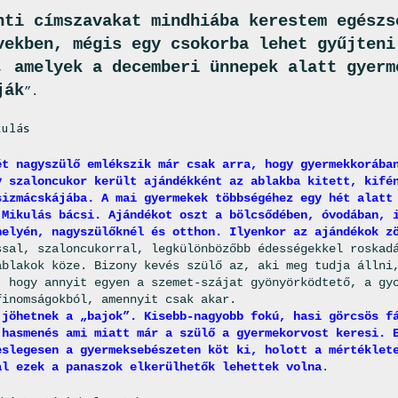
nti címszavakat mindhiába kerestem egészs
vekben, mégis egy csokorba lehet gyűjteni
, amelyek a decemberi ünnepek alatt gyerm
ják
”.
kulás
ét nagyszülő emlékszik már csak arra, hogy gyermekkorába
y szaloncukor került ajándékként az ablakba kitett, kifé
sizmácskájába. A mai gyermekek többségéhez egy hét alatt
 Mikulás bácsi. Ajándékot oszt a bölcsődében, óvodában, 
helyén, nagyszülőknél és otthon. Ilyenkor az ajándékok z
ssal, szaloncukorral, legkülönbözőbb édességekkel roskad
ablakok köze. Bizony kevés szülő az, aki meg tudja állni
, hogy annyit egyen a szemet-szájat gyönyörködtető, a gy
finomságokból, amennyit csak akar.
 jöhetnek a „bajok”. Kisebb-nagyobb fokú, hasi görcsös f
,hasmenés ami miatt már a szülő a gyermekorvost keresi. 
eslegesen a gyermeksebészeten köt ki, holott a mértéklet
al ezek a panaszok elkerülhetők lehettek volna
.