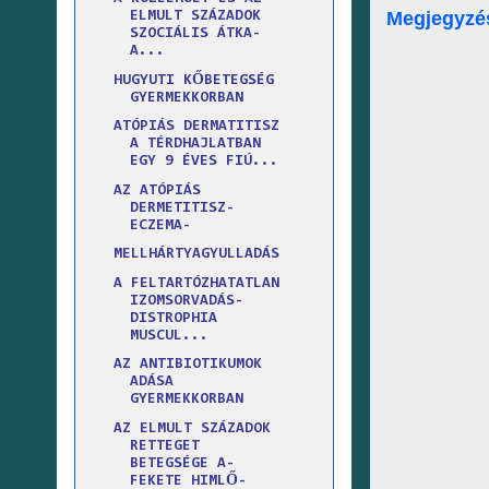
Megjegyzé
ELMULT SZÁZADOK
SZOCIÁLIS ÁTKA-
A...
HUGYUTI KŐBETEGSÉG
GYERMEKKORBAN
ATÓPIÁS DERMATITISZ
A TÉRDHAJLATBAN
EGY 9 ÉVES FIÚ...
AZ ATÓPIÁS
DERMETITISZ-
ECZEMA-
MELLHÁRTYAGYULLADÁS
A FELTARTÓZHATATLAN
IZOMSORVADÁS-
DISTROPHIA
MUSCUL...
AZ ANTIBIOTIKUMOK
ADÁSA
GYERMEKKORBAN
AZ ELMULT SZÁZADOK
RETTEGET
BETEGSÉGE A-
FEKETE HIMLŐ-