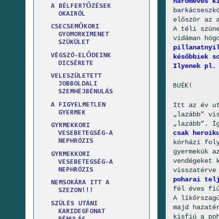
hároméves k
A BÉLFERTŐZÉSEK
barkácseszk
OKAIRÓL
először az 
CSECSEMŐKORI
A téli szün
GYOMORKIMENET
vidáman hóg
SZÜKÜLET
pillanatnyi
VÉGSZÓ-ELŐDEINK
későbbiek s
DICSÉRETE
Ilyenek pl.
VELESZÜLETETT
JOBBOLDALI
BUÉK!
SZEMHÉJBÉNULÁS
Itt az év u
A FIGYELMETLEN
GYERMEK
„lazább” vi
„lazább”. Í
GYRMEKKORI
csak heroik
VESEBETEGSÉG-A
NEPHRÓZIS
kórházi fol
gyermekük a
GYRMEKKORI
vendégeket 
VESEBETEGSÉG-A
visszatérve
NEPHRÓZIS
poharai tel
NEMSOKÁRA ITT A
fél éves fi
SZEZON!!!
A likőrszag
SZÜLÉS UTÁNI
majd hazaté
KARIDEGFONAT
kisfiú a po