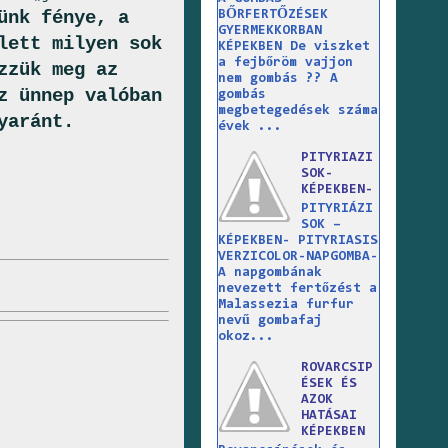
ünk fénye, a
BŐRFERTŐZÉSEK
GYERMEKKORBAN
lett milyen sok
KÉPEKBEN De viszket
a fejbőröm vajjon
zzük meg az
nem gombás ?? A
z ünnep valóban
gombás
megbetegedések száma
yaránt.
évek ...
PITYRIAZI
SOK-
KÉPEKBEN-
PITYRIÁZI
SOK –
KÉPEKBEN- PITYRIASIS
VERZICOLOR-NAPGOMBA-
A napgombának
nevezett fertőzést a
Malassezia furfur
nevű gombafaj
okoz...
ROVARCSIP
ÉSEK ÉS
AZOK
HATÁSAI
KÉPEKBEN