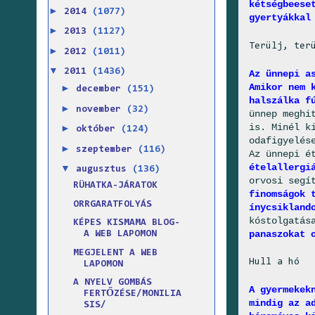
kétségbeese
►
2014
(1077)
gyertyákkal
►
2013
(1127)
Terülj, ter
►
2012
(1011)
▼
2011
(1436)
Az ünnepi a
Amikor nem 
►
december
(151)
halszálka f
►
november
(32)
ünnep meghi
is. Minél k
►
október
(124)
odafigyelés
►
szeptember
(116)
Az ünnepi é
ételallergi
▼
augusztus
(136)
orvosi segí
RÜHATKA-JÁRATOK
finomságok 
ORRGARATFOLYÁS
ínycsikland
kóstolgatá
KÉPES KISMAMA BLOG-
panaszokat 
A WEB LAPOMON
MEGJELENT A WEB
Hull a hó
LAPOMON
A NYELV GOMBÁS
A gyermekek
FERTŐZÉSE/MONILIA
mindig az a
SIS/