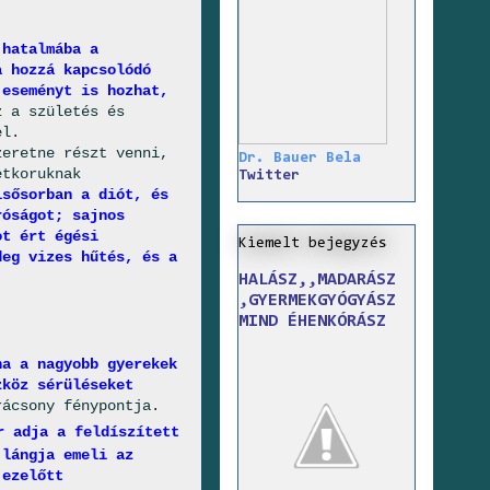
 hatalmába a
a hozzá kapcsolódó
 eseményt is hozhat,
z a születés és
el.
zeretne részt venni,
Dr. Bauer Bela
etkoruknak
Twitter
lsősorban a diót, és
róságot; sajnos
ot ért égési
Kiemelt bejegyzés
deg vizes hűtés, és a
HALÁSZ,,MADARÁSZ
,GYERMEKGYÓGYÁSZ
MIND ÉHENKÓRÁSZ
ha a nagyobb gyerekek
zköz sérüléseket
rácsony fénypontja.
r adja a feldíszített
 lángja emeli az
 ezelőtt