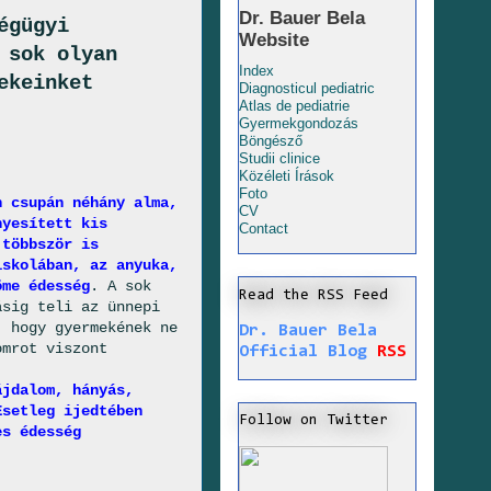
Dr. Bauer Bela
égügyi
Website
 sok olyan
Index
ekeinket
Diagnosticul pediatric
Atlas de pediatrie
Gyermekgondozás
Böngésző
Studii clinice
Közéleti Írások
Foto
n csupán néhány alma,
CV
nyesített kis
Contact
 többször is
iskolában, az anyuka,
öme édesség
. A sok
Read the RSS Feed
ásig teli az ünnepi
, hogy gyermekének ne
Dr. Bauer Bela
omrot viszont
Official Blog
RSS
ájdalom, hányás,
Esetleg ijedtében
Follow on Twitter
es édesség