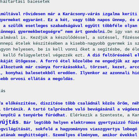
-háztartási balesetek
lmúltával rövidesen már a Karácsony-várás izgalma keríti
gyermeket egyaránt. Ez a két, vagy több napos ünnep, és 
, a szülők esetleges szabadságával együtt többféle olyan
„ünnepi gyermekbetegségre” nem árt gondolni
.De igy van e
kalmával is. Kezdjük a készülődéssel, a sütéssel, főzéss
ünnepi ételek készítésében a kisebb-nagyobb gyermek is s
agyon helyesen, be is kell vonni őket a segítésbe, de él
, kellő felügyelettel végezzék ezt.
A dió feltörésénél e
skáját ütögesse. A forró étel közelébe ne engedjük az ap
lálkoztunk már csúnya forrázásokkal, törzset, kezet, arc
l, konyhai balesetekből eredően. Ilyenkor az azonnali hi
sebb orvosi ellátás a megoldás
.
tás
fa előkészítése, díszítése több családnál közös öröm, né
l történik. A tartó talprészbe való bevágásánál a vágóes
fenyőtű a tenyérbe fúródhat
. Elérkezik a Szenteste, a Ka
yújtás
.
Bár legtöbb helyen elektromos gyertyaizzó fűzé
egvilágítását, sokfelé a hagyományos viaszgyertya lobogó
latának meghittségét. Személyes élményem, amikor évekkel