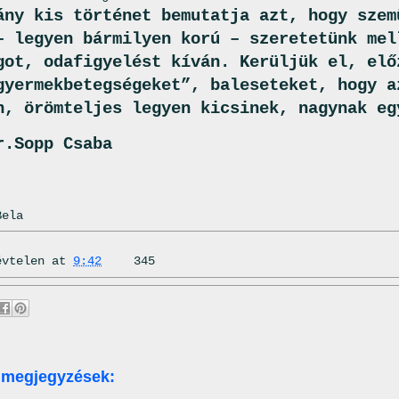
ány kis történet bemutatja azt, hogy szem
– legyen bármilyen korú – szeretetünk mel
got, odafigyelést kíván. Kerüljük el, elő
gyermekbetegségeket”, baleseteket, hogy a
n, örömteljes legyen kicsinek, nagynak eg
r.Sopp Csaba
Bela
évtelen
at
9:42
345
 megjegyzések: