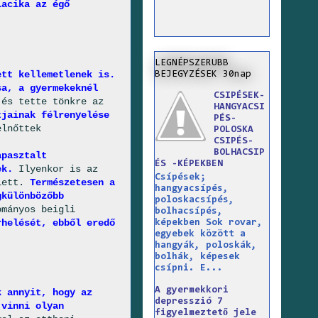
Lacika az égő
LEGNÉPSZERUBB
ett kellemetlenek is.
BEJEGYZÉSEK 30nap
sa, a gyermekeknél
CSIPÉSEK-
és tette tönkre az
HANGYACSI
tjainak félrenyelése
PÉS-
elnőttek
POLOSKA
CSIPÉS-
BOLHACSIP
apasztalt
ÉS -KÉPEKBEN
nek.
Ilyenkor is az
Csípések;
llett.
Természetesen a
hangyacsípés,
gkülönbözőbb
poloskacsípés,
ományos beigli
bolhacsípés,
rhelését, ebből eredő
képekben Sok rovar,
egyebek között a
hangyák, poloskák,
bolhák, képesek
csípni. E...
A gyermekkori
k annyit, hogy az
depresszió 7
 vinni olyan
figyelmeztető jele