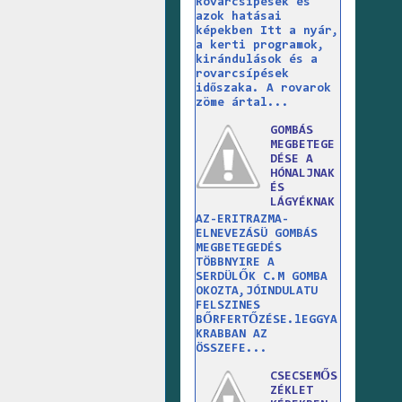
Rovarcsípések és
azok hatásai
képekben Itt a nyár,
a kerti programok,
kirándulások és a
rovarcsípések
időszaka. A rovarok
zöme ártal...
GOMBÁS
MEGBETEGE
DÉSE A
HÓNALJNAK
ÉS
LÁGYÉKNAK
AZ-ERITRAZMA-
ELNEVEZÁSÜ GOMBÁS
MEGBETEGEDÉS
TÖBBNYIRE A
SERDÜLŐK C.M GOMBA
OKOZTA,JÓINDULATU
FELSZINES
BŐRFERTŐZÉSE.lEGGYA
KRABBAN AZ
ÖSSZEFE...
CSECSEMŐS
ZÉKLET