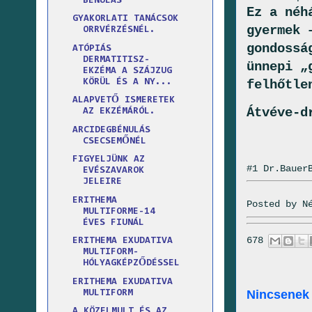
BÉNULÁS
Ez a néh
GYAKORLATI TANÁCSOK
gyermek 
ORRVÉRZÉSNÉL.
gondossá
ATÓPIÁS
DERMATITISZ-
ünnepi „
EKZÉMA A SZÁJZUG
felhőtle
KÖRÜL ÉS A NY...
ALAPVETŐ ISMERETEK
Átvéve-d
AZ EKZÉMÁRÓL.
ARCIDEGBÉNULÁS
CSECSEMŐNÉL
FIGYELJÜNK AZ
#1 Dr.Bauer
EVÉSZAVAROK
JELEIRE
ERITHEMA
Posted by
N
MULTIFORME-14
ÉVES FIUNÁL
678
ERITHEMA EXUDATIVA
MULTIFORM-
HÓLYAGKÉPZŐDÉSSEL
ERITHEMA EXUDATIVA
Nincsenek
MULTIFORM
A KÖZELMULT ÉS AZ