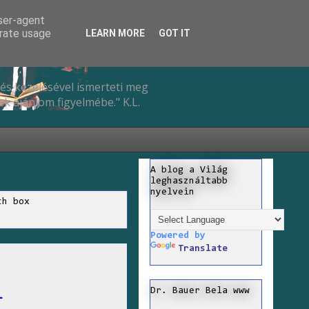
user-agent
erate usage
LEARN MORE
GOT IT
és kezelésével ismerteti meg
k ajánlom figyelmébe." K.L.
A blog a Világ
leghasználtabb
nyelvein
ch box
Powered by
Translate
l
Dr. Bauer Bela www