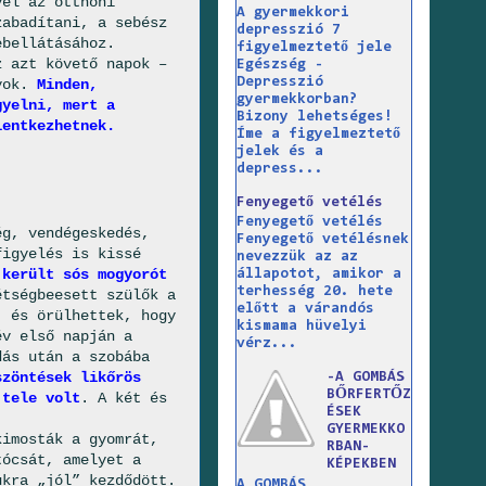
el az otthoni
A gyermekkori
zabadítani, a sebész
depresszió 7
ebellátásához.
figyelmeztető jele
z azt követő napok –
Egészség -
Depresszió
gyok.
Minden,
gyermekkorban?
gyelni, mert a
Bizony lehetséges!
lentkezhetnek.
Íme a figyelmeztető
jelek és a
depress...
Fenyegető vetélés
Fenyegető vetélés
ég, vendégeskedés,
Fenyegető vetélésnek
figyelés is kissé
nevezzük az az
 került sós mogyorót
állapotot, amikor a
terhesség 20. hete
tségbeesett szülők a
előtt a várandós
, és örülhettek, hogy
kismama hüvelyi
év első napján a
vérz...
dás után a szobába
szöntések likőrös
-A GOMBÁS
BŐRFERTŐZ
 tele volt
. A két és
ÉSEK
GYERMEKKO
kimosták a gyomrát,
RBAN-
tócsát, amelyet a
KÉPEKBEN
ukra „jól” kezdődött.
A GOMBÁS