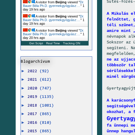
Sütés-főzés
A visitor from
Beijing
viewed "
Dr.
Bauer Béla Ph.D. gyermekgyógyász:…
"
1
day 19 hrs ago
A Mikulás e
A visitor from
Beijing
viewed "
Dr.
felnőttet, 
Bauer Béla Ph.D. gyermekgyógyász:…
"
1
day 19 hrs ago
téli szünet
amire mint 
A visitor from
Beijing
viewed "
Dr.
Bauer Béla Ph.D. gyermekgyógyász:…
"
1
névnapok al
day 20 hrs ago
Sokszor az 
Get Script
Real Time
Tracking ON
segíteni. N
megfelelően
ne az ujjac
Blogarchívum
többször ta
►
sérülésekke
2022
(92)
minél sürgő
►
2021
(612)
►
2020
(747)
Gyertyagyúj
►
2019
(1135)
A karácsony
►
2018
(1081)
segítségéve
okozhat, a 
►
2017
(865)
Gyertyag
►
2016
(810)
fa ünnepi m
►
ünnep hangu
2015
(865)