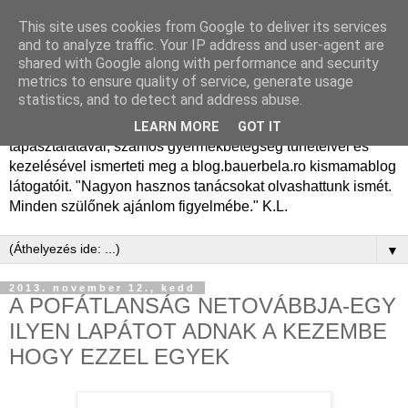
This site uses cookies from Google to deliver its services
Dr. Bauer Béla Ph.D.
and to analyze traffic. Your IP address and user-agent are
shared with Google along with performance and security
gyermekgyógyász
metrics to ensure quality of service, generate usage
statistics, and to detect and address abuse.
Dr. Bauer Béla Ph.D. gyermekgyógyász főorvos, 50 éves
LEARN MORE
GOT IT
tapasztalatával, számos gyermekbetegség tüneteivel és
kezelésével ismerteti meg a blog.bauerbela.ro kismamablog
látogatóit. "Nagyon hasznos tanácsokat olvashattunk ismét.
Minden szülőnek ajánlom figyelmébe." K.L.
▼
2013. november 12., kedd
A POFÁTLANSÁG NETOVÁBBJA-EGY
ILYEN LAPÁTOT ADNAK A KEZEMBE
HOGY EZZEL EGYEK