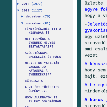
üzletbe,
►
2014
(1077)
egyre fo
▼
2013
(1127)
hogy a v
►
december
(79)
▼
-
Jelentő
november
(81)
FÉNYKÉPÉSZNÉL-ITT A
gyakoris
KISMADÁR !!
egy üzle
MIT TEGYÜNK A
szenvedé
GYERMEK HELYES
TESTARTÁSÁÉRT
ami csal
SZÜLETÉSNAPI
vezet.
EMLÉKEZÉS ÉS HÁLA
A kénysz
MILYEN KUTYAFAJTÁK
VANNAK JÓ
hogy sem
HATÁSSAL A
GYEREKEKRE??
bajt, ez
BŐRCISZTA
A betegs
A VALÓDI TÖKÉLETES
mindenké
ÉLMÉNY -V-
HOGY ALUDNÁTOK TI
A kóros 
IS EGY SÓZÓKÁDBAN
szenvedé