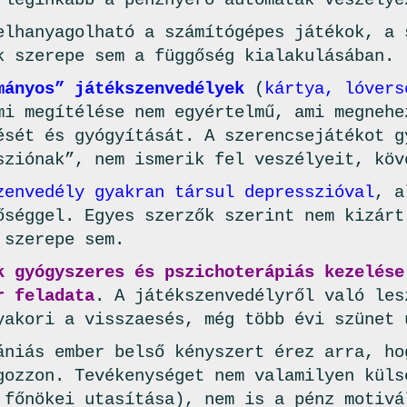
 leginkább a pénznyerő automaták veszélye
lhanyagolható a számítógépes játékok, a 
k szerepe sem a függőség kialakulásában.
mányos” játékszenvedélyek
(
kártya, lóvers
mi megítélése nem egyértelmű, ami megnehe
ését és gyógyítását. A szerencsejátékot g
sziónak”, nem ismerik fel veszélyeit, köv
zenvedély gyakran társul depresszióval
, a
őséggel. Egyes szerzők szerint nem kizárt
 szerepe sem.
k gyógyszeres és pszichoterápiás kezelése
r feladata
. A játékszenvedélyről való les
yakori a visszaesés, még több évi szünet 
ániás ember belső kényszert érez arra, ho
gozzon. Tevékenységet nem valamilyen küls
 főnökei utasítása), nem is a pénz motivá