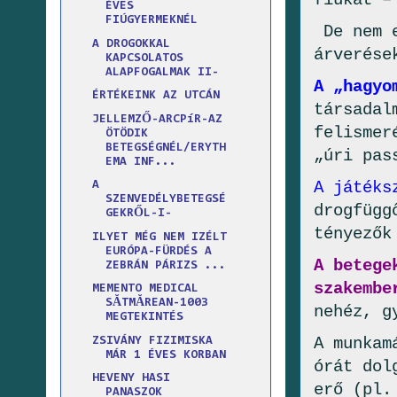
fiúkat –
ÉVES
FIÚGYERMEKNÉL
De nem e
A DROGOKKAL
árverése
KAPCSOLATOS
ALAPFOGALMAK II-
A „hagyo
ÉRTÉKEINK AZ UTCÁN
társadal
JELLEMZŐ-ARCPíR-AZ
felismer
ÖTÖDIK
BETEGSÉGNÉL/ERYTH
„úri pas
EMA INF...
A játéks
A
SZENVEDÉLYBETEGSÉ
drogfügg
GEKRŐL-I-
tényezők
ILYET MÉG NEM IZÉLT
EURÓPA-FÜRDÉS A
A betege
ZEBRÁN PÁRIZS ...
szakembe
MEMENTO MEDICAL
SĂTMĂREAN-1003
nehéz, g
MEGTEKINTÉS
A munkam
ZSIVÁNY FIZIMISKA
MÁR 1 ÉVES KORBAN
órát dol
HEVENY HASI
erő (pl.
PANASZOK