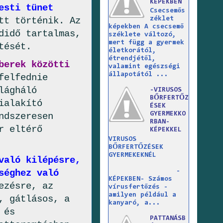
KÉPEKBEN
esti tünet
Csecsemős
tt történik. Az
zéklet
képekben A csecsemő
didő tartalmas,
széklete változó,
mert függ a gyermek
tését.
életkorától,
étrendjétől,
berek közötti
valamint egészségi
állapotától ...
felfednie
lágháló
-VIRUSOS
BŐRFERTŐZ
ialakító
ÉSEK
GYERMEKKO
ndszeresen
RBAN-
r eltérő
KÉPEKKEL
VIRUSOS
BŐRFERTŐZÉSEK
GYERMEKEKNÉL
való kilépésre,
-
séghez való
KÉPEKBEN- Számos
ezésre, az
vírusfertőzés -
amilyen például a
, gátlásos, a
kanyaró, a...
 és
PATTANÁSB