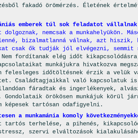
zésből fakadó örömérzés. Életének értelmé
ániás emberek túl sok feladatot vállalnak
t dolgoznak, nemcsak a munkahelyükön. Más
lenné, bizalmatlanná válnak, azt hiszik, 
kat csak ők tudják jól elvégezni, semmit 
.
Nem fordítanak elég időt kikapcsolódásra
apcsolataikat munkájukra hivatkozva megsz
n felesleges időtöltésnek érzik a velük v
tet. Családtagjaikkal való kapcsolatuk is
llandóan fáradtak és ingerlékenyek, alvás
. Gondolataik örökösen munkájuk körül jár
m képesek tartósan odafigyelni.
tesen a munkamánia komoly következményekk
t tartós terhelése, a pihenés, kikapcsoló
stressz, szervi elváltozások kialakulásáh