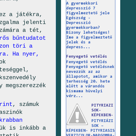
A gyermekkori
depresszió 7
figyelmeztető jele
ez a játékra,
Egészség -
zgalma jelenti
Depresszió
gyermekkorban?
zámára a tét,
Bizony lehetséges!
rős bűntudatot
Íme a figyelmeztető
jelek és a
zon töri a
depress...
ra.
Ha nyer,
Fenyegető vetélés
ok
Fenyegető vetélés
Fenyegető vetélésnek
teséggel,
nevezzük az az
kszenvedély
állapotot, amikor a
terhesség 20. hete
y megszerezzék
előtt a várandós
kismama hüvelyi
vérz...
rint
, számuk
PITYRIAZI
SOK-
aszinók
KÉPEKBEN-
krabban
PITYRIÁZI
SOK –
ük is inkább a
KÉPEKBEN- PITYRIASIS
VERZICOLOR-NAPGOMBA-