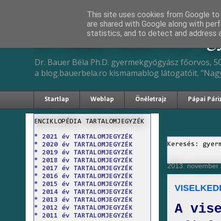
This site uses cookies from Google to d
are shared with Google along with perf
Dr. Bauer Béla Ph.D. 
statistics, and to detect and address 
Dr. Bauer Béla Ph.D. gyermekgyógyász főorvos, 50
a blog.bauerbela.ro kismamablog látogatóit. "Nag
Startlap
Weblap
Önéletrajz
Pápai Pári
ENCIKLOPÉDIA TARTALOMJEGYZÉK
* 2021 év TARTALOMJEGYZÉK
Keresés: gyer
* 2020 év TARTALOMJEGYZÉK
* 2019 év TARTALOMJEGYZÉK
* 2018 év TARTALOMJEGYZÉK
2013. november 
* 2017 év TARTALOMJEGYZÉK
* 2016 év TARTALOMJEGYZÉK
* 2015 év TARTALOMJEGYZÉK
VISELKED
* 2014 év TARTALOMJEGYZÉK
* 2013 év TARTALOMJEGYZÉK
A vis
* 2012 év TARTALOMJEGYZÉK
* 2011 év TARTALOMJEGYZÉK