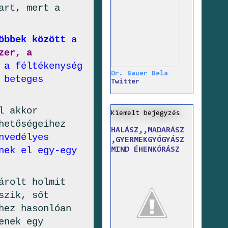
art, mert a
öbbek között
a
zer, a
 a féltékenység
Dr. Bauer Bela
 beteges
Twitter
l akkor
Kiemelt bejegyzés
hetőségeihez
HALÁSZ,,MADARÁSZ
nvedélyes
,GYERMEKGYÓGYÁSZ
nek el egy-egy
MIND ÉHENKÓRÁSZ
árolt holmit
szik, sőt
hez hasonlóan
enek egy