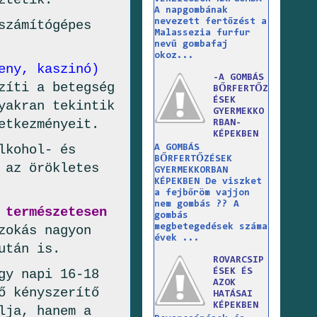
ztetik.
A napgombának
nevezett fertőzést a
számítógépes
Malassezia furfur
nevű gombafaj
okoz...
eny, kaszinó)
-A GOMBÁS
zíti a betegség
BŐRFERTŐZ
ÉSEK
yakran tekintik
GYERMEKKO
etkezményeit.
RBAN-
KÉPEKBEN
lkohol- és
A GOMBÁS
BŐRFERTŐZÉSEK
 az örökletes
GYERMEKKORBAN
KÉPEKBEN De viszket
a fejbőröm vajjon
nem gombás ?? A
 természetesen
gombás
megbetegedések száma
zokás nagyon
évek ...
után is.
ROVARCSIP
ÉSEK ÉS
gy napi 16-18
AZOK
ő kényszerítő
HATÁSAI
KÉPEKBEN
lja, hanem a