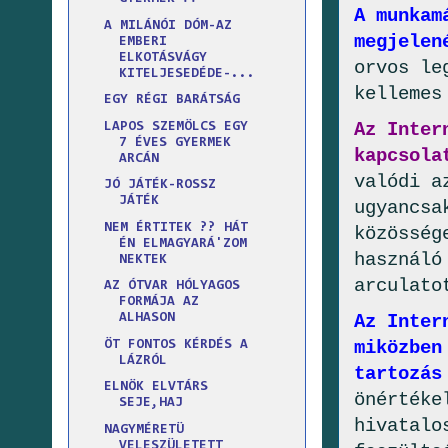
A munkam
A MILÁNÓI DÓM-AZ
megjelen
EMBERI
ELKOTÁSVÁGY
orvos le
KITELJESEDÉDE-...
kellemes
EGY RÉGI BARÁTSÁG
Az Inter
LAPOS SZEMÖLCS EGY
7 ÉVES GYERMEK
kapcsola
ARCÁN
valódi a
JÓ JÁTÉK-ROSSZ
JÁTÉK
ugyancsa
NEM ÉRTITEK ?? HÁT
közösség
ÉN ELMAGYARÁ'ZOM
használó
NEKTEK
arculato
AZ ÓTVAR HÓLYAGOS
FORMÁJA AZ
Az Inter
ALHASON
miközben
ÖT FONTOS KÉRDÉS A
LÁZRÓL
tartozás
ELNÖK ELVTÁRS
önértéke
SEJE,HAJ
hivatalo
NAGYMÉRETÜ
VELESZÜLETETT