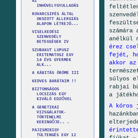
AZ
feltétle
INHÜVELYGYULLADÁS
szenvedé
ROVARCSIPÉS ÁLTAL
OKOZOTT ALLERGIÁS
feszülts
ALAPON LÉTREJÖ...
számára 
VISELKEDÉSI
SZENVEDÉLY
anélkül 
BETEGSÉGEK IV
érez cse
SZUBAKUT LUPUSZ
fejét, h
ERITEMATOSZ EGY
14 ÉVS GYERMEK
akkor az
ALK...
természe
A KÁBITÁS ÖRÖME III
súlyos e
KEDVES BARÁTAIM !!
rabjai b
BIZTONSÁGOS
a játékh
LOCSIZÁS EGY
KIVÁLÓ EDZŐVEL
A kóros 
A GENETIKAI
VIZSGÁLATOK-
hazánkba
TÖRTÉNELMI
elterjed
KERINGŐJE.. .
érintett
PAJZSMIRIGY
TÚLTENGÉS EGY 12