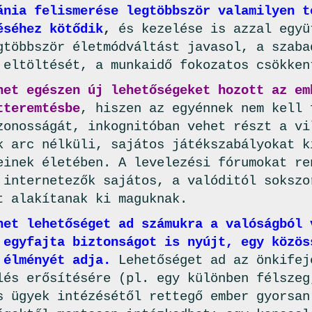
ánia felismerése legtöbbször valamilyen t
éséhez kötődik
,
és kezelése is azzal együ
gtöbbször életmódváltást javasol, a szaba
 eltöltését, a munkaidő fokozatos csökken
net egészen új lehetőségeket hozott az em
tteremtésbe
, hiszen az egyénnek nem kell 
zonosságát, inkognitóban vehet részt a vi
k arc nélküli, sajátos játékszabályokat k
einek életében. A levelezési fórumokat re
 internetezők sajátos, a valóditól sokszo
t alakítanak ki maguknak.
net lehetőséget ad számukra a valóságból 
 egyfajta biztonságot is nyújt, egy közös
 élményét adja.
Lehetőséget ad az önkifej
lés erősítésére (pl. egy különben félszeg
s ügyek intézésétől rettegő ember gyorsan