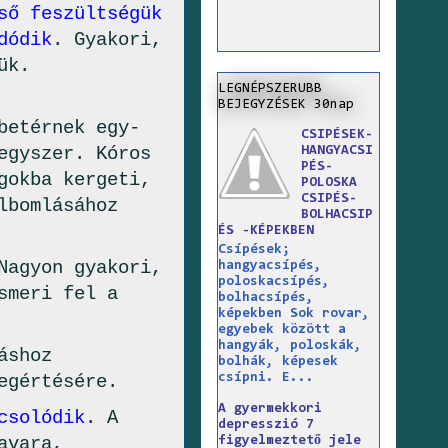
ső feszültségük
dódik
. Gyakori,
ük.
LEGNÉPSZERUBB
BEJEGYZÉSEK 30nap
betérnek egy-
CSIPÉSEK-
egyszer. Kóros
HANGYACSI
PÉS-
gokba kergeti,
POLOSKA
CSIPÉS-
lbomlásához
BOLHACSIP
ÉS -KÉPEKBEN
Csípések;
Nagyon gyakori,
hangyacsípés,
poloskacsípés,
smeri fel a
bolhacsípés,
képekben Sok rovar,
egyebek között a
hangyák, poloskák,
áshoz
bolhák, képesek
csípni. E...
egértésére.
A gyermekkori
csolódik
. A
depresszió 7
avara,
figyelmeztető jele