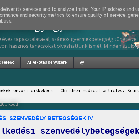
eliver its services and to analyze traffic. Your IP address and 
ormance and security metrics to ensure quality of service, gen
gyermekgyógyász
abuse.
 éves tapasztalatával, számos gyermekbetegség tüneteivel 
yon hasznos tanácsokat olvashattunk ismét. Minden szülőne
z Ferenc
Az Alkotás Kényszere
@
mekek orvosi cikkekben - Children medical articles: Sear
26., kedd
ÉSI SZENVEDÉLY BETEGSÉGEK IV
elkedési szenvedélybetegsége