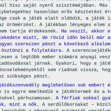
nül hisz saját nyerő szisztémájában. Más
lybetegekhez hasonlóan erős késztetést ér
ége csak a játék alatt oldódik, a játék i
az örömérzést. A játékban lényeges elem s
nem tartja érdekesnek
. Ha veszít, akkor e
lekedete miatt, de rövid időn belül már a
ogyan szerezzen pénzt a következő alkalom
 ösztönzi a folytatásra.
A szerencsejáték
tesen a legtöbb ember számára anyagi vesz
ladósodással járnak. Gyakori, hogy a játé
űncselekményektől sem riadnak vissza, hog
oz szükséges pénzt.
játékszenvedély meglehetősen sok embert é
n is egyre emelkedik a játéktermek és a k
ésével párhuzamosan.
A férfiak sokkal gya
ek, mint a nők
. A serdülőkorúakat – közül