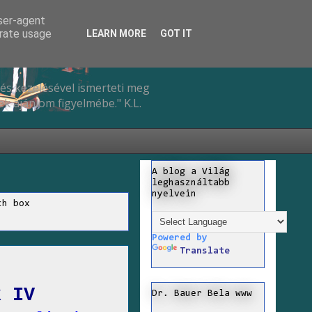
user-agent
erate usage
LEARN MORE
GOT IT
és kezelésével ismerteti meg
k ajánlom figyelmébe." K.L.
A blog a Világ
leghasználtabb
nyelvein
ch box
Powered by
Translate
k IV
Dr. Bauer Bela www