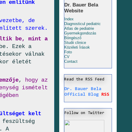
en említünk
Dr. Bauer Bela
Website
Index
vezetbe, de
Diagnosticul pediatric
mlített szerek.
Atlas de pediatrie
Gyermekgondozás
ltik be, mint a
Böngésző
Studii clinice
be. Ezek a
Közéleti Írások
Foto
tésekor válnak
CV
kor életét
Contact
emzője
,
hogy az
Read the RSS Feed
enység ismételt
Dr. Bauer Bela
Official Blog
RSS
égében
ültséget kelt
Follow on Twitter
 feszültség
. A