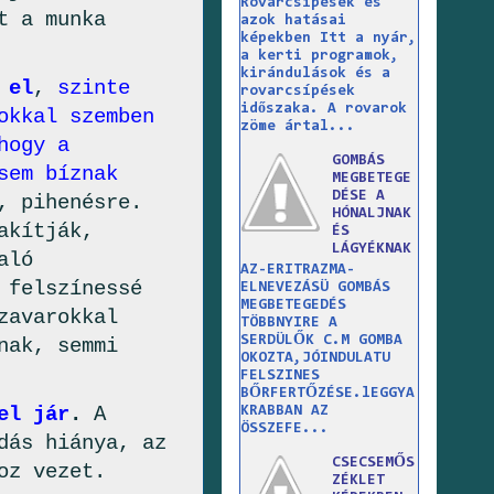
Rovarcsípések és
t a munka
azok hatásai
képekben Itt a nyár,
a kerti programok,
kirándulások és a
 el
,
szinte
rovarcsípések
időszaka. A rovarok
okkal szemben
zöme ártal...
hogy a
GOMBÁS
sem bíznak
MEGBETEGE
DÉSE A
, pihenésre.
HÓNALJNAK
akítják,
ÉS
LÁGYÉKNAK
aló
AZ-ERITRAZMA-
 felszínessé
ELNEVEZÁSÜ GOMBÁS
MEGBETEGEDÉS
zavarokkal
TÖBBNYIRE A
SERDÜLŐK C.M GOMBA
nak, semmi
OKOZTA,JÓINDULATU
FELSZINES
BŐRFERTŐZÉSE.lEGGYA
el jár
.
A
KRABBAN AZ
ÖSSZEFE...
dás hiánya, az
CSECSEMŐS
oz vezet.
ZÉKLET