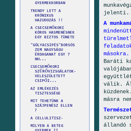
GYERMEKKORBAN
munkavég
TRENDY LETT A
jelenti.
KRÓNIKUS
HAZUDOZÁS !!
A munkam
A CSECSEMŐKORI
mindenüt
KÓROS HASMENÉSNEK
türelmet
EGY BIZTOS TÜNETE
feladato
"GÓLYACSIPÉS"BORSÓS
ZEM NAGYSÁGU
másokra
ÉRDAGANAT EGY 7
NH...
Baráti k
CSECSEMŐKORI
valójába
SZŰRŐVIZSGÁLATOK-
együttlé
VELESZÜLETETT
CSIPŐI...
válik. Á
AZ EMLÉKEZÉS
küzdenek
TISZTESSÉGE
másra ne
MIT TEHETÜNK A
SZÁJPENÉSZ ELLEN
Természe
?
szerveze
A CELLULITISZ-
állandó 
MILYEN A BETEG
GYERMEK ??