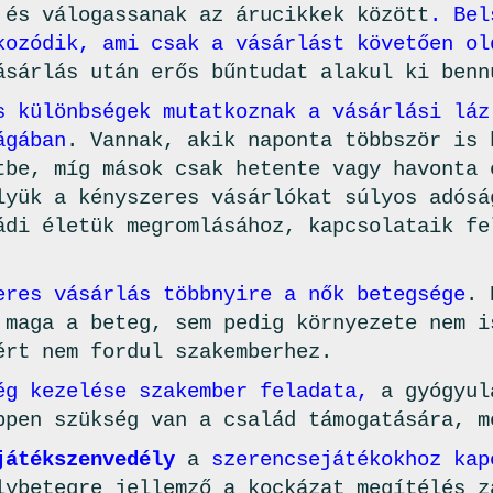
 és válogassanak az árucikkek között
. Bel
kozódik, ami csak a vásárlást követően ol
ásárlás után erős bűntudat alakul ki benn
s különbségek mutatkoznak a vásárlási láz
ágában
. Vannak, akik naponta többször is 
tbe, míg mások csak hetente vagy havonta 
lyük a kényszeres vásárlókat súlyos adósá
ádi életük megromlásához, kapcsolataik fe
eres vásárlás többnyire a nők betegsége
. 
 maga a beteg, sem pedig környezete nem i
ért nem fordul szakemberhez.
ég kezelése szakember feladata,
a gyógyul
ppen szükség van a család támogatására, m
játékszenvedély
a
szerencsejátékokhoz kap
lybetegre jellemző a kockázat megítélés z