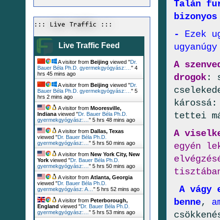
Talán fu
bizonyos
::: Live Traffic :::
-
Ezek u
Live Traffic Feed
ugyanúgy
A visitor from
Beijing
viewed "
Dr.
A szenve
Bauer Béla Ph.D. gyermekgyógyász:…
"
4
hrs 45 mins ago
drogok
: 
A visitor from
Beijing
viewed "
Dr.
cseleked
Bauer Béla Ph.D. gyermekgyógyász:…
"
5
hrs 2 mins ago
károssá:
A visitor from
Mooresville,
tettei m
Indiana
viewed "
Dr. Bauer Béla Ph.D.
gyermekgyógyász:…
"
5 hrs 49 mins ago
A viselk
A visitor from
Dallas, Texas
viewed "
Dr. Bauer Béla Ph.D.
gyermekgyógyász:…
"
5 hrs 50 mins ago
egyén le
A visitor from
New York City, New
elvégzés
York
viewed "
Dr. Bauer Béla Ph.D.
gyermekgyógyász:…
"
5 hrs 50 mins ago
tisztába
A visitor from
Atlanta, Georgia
viewed "
Dr. Bauer Béla Ph.D.
A vágy e
gyermekgyógyász: A…
"
5 hrs 52 mins ago
benne
,
a
A visitor from
Peterborough,
England
viewed "
Dr. Bauer Béla Ph.D.
gyermekgyógyász:…
"
5 hrs 53 mins ago
csökkené