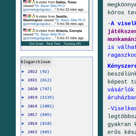
A visitor from
Dallas, Texas
megkönny
viewed "
Dr. Bauer Béla Ph.D.
gyermekgyógyász:…
"
5 hrs 53 mins ago
kóros te
A visitor from
Seattle,
Washington
viewed "
Dr. Bauer Béla Ph.D.
-
A visel
gyermekgyógyász:…
"
5 hrs 56 mins ago
játéksze
A visitor from
Atlanta, Georgia
viewed "
Dr. Bauer Béla Ph.D.
munkamán
gyermekgyógyász:…
"
5 hrs 57 mins ago
Get Script
Real Time
Tracking ON
is válha
ragaszko
Blogarchívum
Kényszer
►
2022
(92)
beszélün
►
2021
(612)
képest t
►
vásárlók
2020
(747)
áruházba
►
2019
(1135)
►
2018
(1081)
-
Viselke
►
2017
(865)
legtöbbs
►
gyakran 
2016
(810)
erős kés
►
2015
(865)