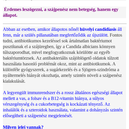
Érdemes leszögezni, a szájpenész nem betegség, hanem egy
állapot.
Abban az esetben, amikor állapotos nőnél
hüvelyi candidiasis
áll
fenn, már a szülés pillanatában megfertőződik az újszülött
. Fontos
tudni, antibiotikumos kezeléssel sok ártalmatlan baktériumot
pusztítanak el a szájüregben, így a Candida albicians könnyen
túlszaporodhat, mivel megfogyatkoznak körülötte az egyéb
baktériumtörzsek. Az antibakteriális szájöblögető oldatok túlzott
használata hasonló problémát okoz, mint az antibiotikumok. A
különféle gyógyszerek, a sugárkezelés és a Sjögren-szindróma a
nyáltermelés hiányát okozhatja, amely szintén növeli a szájpenész
kialakulását.
A legyengült immunrendszer és a rossz általános egészségi állapot
mellett a vas, a folsav és a B12-vitamin hiánya, a súlyos
vérszegénység és a cukorbetegség is kockázati tényező. Az
inhalálók és a szteroidok használata, valamint a dohányzás szintén
elősegítheti a szájpenész megjelenését.
Milyen jelei vannak?