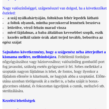
Nagy valószínűséggel, szájpenésszel van dolgod, ha a következőket
észleled:
- a száj nyálkahártyáján, foltokban fehér lepedék látható
- a foltok olyanok, mintha porcukorral lennének beszórva
- letörölve, vérző felszín marad vissza
- mivel fájdalmas, a baba általában kevesebbet szopik, eszik
- kezelés nélkül szinte órák alatt terjed tovább, beborítva az
egész szájat
Sajnálatos következmény, hogy a szájpenész néha átterjedhet a
kismama mellére, mellbimbójára
. Feltétlenül forduljon
nőgyógyászához vagy háziorvosához; valószínűleg gombaölő port
fog javasolni, szükség esetén gyógyszert ír fel. Sebes mellekkel a
szoptatás nagyon fájdalmas is lehet, de fontos, hogy ilyenkor a
fájdalom ellenére is kitartsunk, ne hagyjuk abba a szoptatást. Előtte-
utána azonban törölgessük át a mellet is, a baba száját is borax-
glycerines oldattal, és fokozottan ügyeljünk a cumik, mellszívó stb.
sterilizálására.
Kezelési lehetőségek