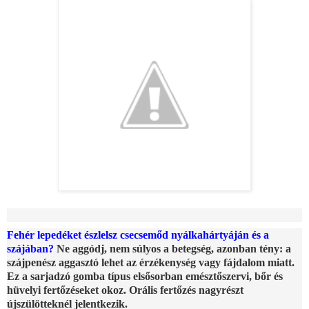
Fehér lepedéket észlelsz csecsemőd nyálkahártyáján és a
szájában?
Ne aggódj, nem súlyos a betegség, azonban tény: a
szájpenész aggasztó lehet az érzékenység vagy fájdalom miatt.
Ez a sarjadzó gomba típus elsősorban emésztőszervi, bőr és
hüvelyi fertőzéseket okoz. Orális fertőzés nagyrészt
újszülötteknél jelentkezik.