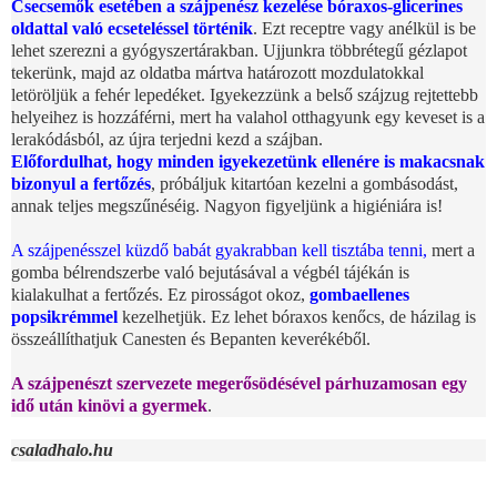
Csecsemők esetében a szájpenész kezelése bóraxos-glicerines
oldattal való ecseteléssel történik
. Ezt receptre vagy anélkül is be
lehet szerezni a gyógyszertárakban. Ujjunkra többrétegű gézlapot
tekerünk, majd az oldatba mártva határozott mozdulatokkal
letöröljük a fehér lepedéket. Igyekezzünk a belső szájzug rejtettebb
helyeihez is hozzáférni, mert ha valahol otthagyunk egy keveset is a
lerakódásból, az újra terjedni kezd a szájban.
Előfordulhat, hogy minden igyekezetünk ellenére is makacsnak
bizonyul a fertőzés
, próbáljuk kitartóan kezelni a gombásodást,
annak teljes megszűnéséig. Nagyon figyeljünk a higiéniára is!
A szájpenésszel küzdő babát gyakrabban kell tisztába tenni,
mert a
gomba bélrendszerbe való bejutásával a végbél tájékán is
kialakulhat a fertőzés. Ez pirosságot okoz,
gombaellenes
popsikrémmel
kezelhetjük. Ez lehet bóraxos kenőcs, de házilag is
összeállíthatjuk Canesten és Bepanten keverékéből.
A szájpenészt szervezete megerősödésével párhuzamosan egy
idő után kinövi a gyermek
.
csaladhalo.hu