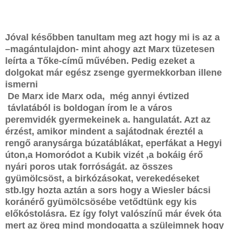
Jóval későbben tanultam meg azt hogy mi is az a
–magántulajdon- mint ahogy azt Marx tüzetesen
leírta a Tőke-című művében. Pedig ezeket a
dolgokat már egész zsenge gyermekkorban illene
ismerni
De Marx ide Marx oda,
még annyi évtized
távlatából is boldogan írom le a város
peremvidék
gyermekeinek a. hangulatát. Azt az
érzést, amikor mindent a sajátodnak éreztél a
rengő aranysárga búzatáblákat, eperfákat a Hegyi
úton,a Homoródot a Kubik vizét ,a bokáig érő
nyári poros utak forróságát. az összes
gyümölcsöst, a birkózásokat, verekedéseket
stb.Igy hozta aztán a sors hogy a Wiesler bácsi
koránérő gyümölcsösébe vetődtünk egy kis
előkóstolásra. Ez így folyt valószínű már évek óta
mert az öreg mind mondogatta a szüleimnek hogy