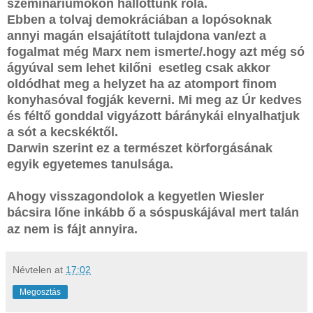
szemináriumokon hallottunk róla.
Ebben a tolvaj demokráciában a lopósoknak
annyi magán elsajátított tulajdona van/ezt a
fogalmat még Marx nem ismerte/.hogy azt még só
ágyúval sem lehet kilőni esetleg csak akkor
oldódhat meg a helyzet ha az atomport finom
konyhasóval fogják keverni. Mi meg az Úr kedves
és féltő gonddal vigyázott báránykái elnyalhatjuk
a sót a kecskéktől.
Darwin szerint ez a természet körforgásának
egyik egyetemes tanulsága.
Ahogy visszagondolok a kegyetlen Wiesler
bácsira lőne inkább ő a sóspuskájával mert talán
az nem is fájt annyira.
Névtelen
at
17:02
Megosztás