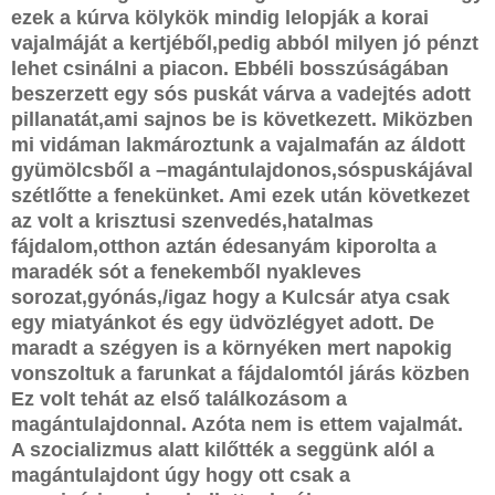
ezek a kúrva kölykök mindig lelopják a korai
vajalmáját a kertjéből,pedig abból milyen jó pénzt
lehet csinálni a piacon. Ebbéli bosszúságában
beszerzett egy sós puskát várva a vadejtés adott
pillanatát,ami sajnos be is következett. Miközben
mi vidáman lakmároztunk a vajalmafán az áldott
gyümölcsből a –magántulajdonos,sóspuskájával
szétlőtte a fenekünket. Ami ezek után következet
az volt a krisztusi szenvedés,hatalmas
fájdalom,otthon aztán édesanyám kiporolta a
maradék sót a fenekemből nyakleves
sorozat,gyónás,/igaz hogy a Kulcsár atya csak
egy miatyánkot és egy üdvözlégyet adott. De
maradt a szégyen is a környéken mert napokig
vonszoltuk a farunkat a fájdalomtól járás közben
Ez volt tehát az első találkozásom a
magántulajdonnal. Azóta nem is ettem vajalmát.
A szocializmus alatt kilőtték a seggünk alól a
magántulajdont úgy hogy ott csak a