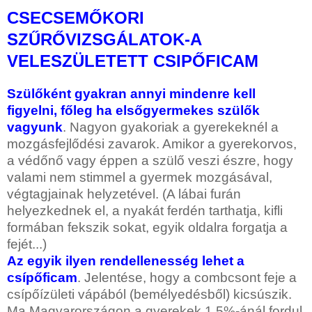
CSECSEMŐKORI
SZŰRŐVIZSGÁLATOK-A
VELESZÜLETETT CSIPŐFICAM
Szülőként gyakran annyi mindenre kell
figyelni, főleg ha elsőgyermekes szülők
vagyunk
. Nagyon gyakoriak a gyerekeknél a
mozgásfejlődési zavarok. Amikor a gyerekorvos,
a védőnő vagy éppen a szülő veszi észre, hogy
valami nem stimmel a gyermek mozgásával,
végtagjainak helyzetével. (A lábai furán
helyezkednek el, a nyakát ferdén tarthatja, kifli
formában fekszik sokat, egyik oldalra forgatja a
fejét...)
Az egyik ilyen rendellenesség lehet a
csípőficam
. Jelentése, hogy a combcsont feje a
csípőízületi vápából (bemélyedésből) kicsúszik.
Ma Magyarországon a gyerekek 1,5%-ánál fordul