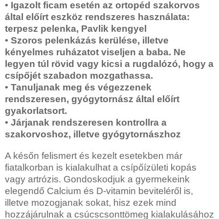
• Igazolt ficam esetén az ortopéd szakorvos
által előírt eszköz rendszeres használata:
terpesz pelenka, Pavlik kengyel
• Szoros pelenkázás kerülése, illetve
kényelmes ruházatot viseljen a baba. Ne
legyen túl rövid vagy kicsi a rugdalózó, hogy a
csípőjét szabadon mozgathassa.
• Tanuljanak meg és végezzenek
rendszeresen, gyógytornász által előírt
gyakorlatsort.
• Járjanak rendszeresen kontrollra a
szakorvoshoz, illetve gyógytornászhoz
A későn felismert és kezelt esetekben már
fiatalkorban is kialakulhat a csípőízületi kopás
vagy artrózis. Gondoskodjuk a gyermekeink
elegendő Calcium és D-vitamin beviteléről is,
illetve mozogjanak sokat, hisz ezek mind
hozzájárulnak a csúcscsonttömeg kialakulásához