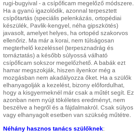
rugi-bugyival - a csípőficam megelőző módszere.
Ha a gyanú igazolódik, azonnal terpesztett
csípőtartás (speciális pelenkázás, ortopédiai
készülék, Pavlik-kengyel, néha gipszkötés)
javasolt, amelyet helyes, ha ortopéd szakorvos
ellenőriz. Ma már a korai, nem túlságosan
megterhelő kezeléssel (terpesznadrág és
tornáztatás) a később súlyossá válható
csípőficam sokszor megelőzhető. A babák ezt
hamar megszokják, hiszen ilyenkor még a
mozgásban nem akadályozza őket. Ha a szülők
elhanyagolják a kezelést, bizony előfordulhat,
hogy a kisgyermeknél már csak a műtét segít. Ez
azonban nem nyújt tökéletes eredményt, nem
beszélve a hegről és a fájdalmakról. Csak súlyos
vagy elhanyagolt esetben van szükség műtétre.
Néhány hasznos tanács szülőknek
: