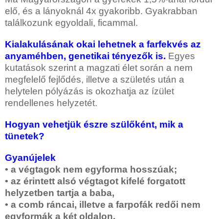
elő, és a lányoknál 4x gyakoribb. Gyakrabban
találkozunk egyoldali, ficammal.
Kialakulásának okai lehetnek a farfekvés az
anyaméhben, genetikai tényezők is.
Egyes
kutatások szerint a magzati élet során a nem
megfelelő fejlődés, illetve a születés után a
helytelen pólyázás is okozhatja az ízület
rendellenes helyzetét.
Hogyan vehetjük észre szülőként, mik a
tünetek?
Gyanújelek
• a végtagok nem egyforma hosszúak;
• az érintett alsó végtagot kifelé forgatott
helyzetben tartja a baba,
• a comb ráncai, illetve a farpofák redői nem
egyformák a két oldalon,