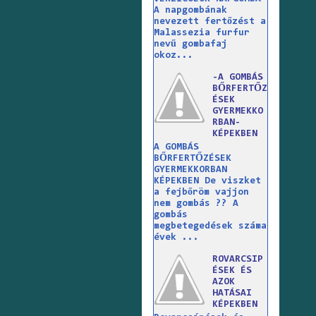
A napgombának
nevezett fertőzést a
Malassezia furfur
nevű gombafaj
okoz...
-A GOMBÁS
BŐRFERTŐZ
ÉSEK
GYERMEKKO
RBAN-
KÉPEKBEN
A GOMBÁS
BŐRFERTŐZÉSEK
GYERMEKKORBAN
KÉPEKBEN De viszket
a fejbőröm vajjon
nem gombás ?? A
gombás
megbetegedések száma
évek ...
ROVARCSIP
ÉSEK ÉS
AZOK
HATÁSAI
KÉPEKBEN