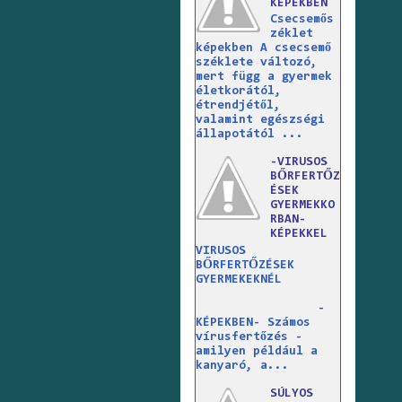
KÉPEKBEN
Csecsemős
zéklet
képekben A csecsemő
széklete változó,
mert függ a gyermek
életkorától,
étrendjétől,
valamint egészségi
állapotától ...
-VIRUSOS
BŐRFERTŐZ
ÉSEK
GYERMEKKO
RBAN-
KÉPEKKEL
VIRUSOS
BŐRFERTŐZÉSEK
GYERMEKEKNÉL
-
KÉPEKBEN- Számos
vírusfertőzés -
amilyen például a
kanyaró, a...
SÚLYOS