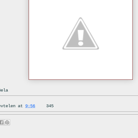
Bela
évtelen
at
9:56
345