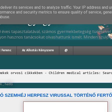
eliver its services and to analyze traffic. Your IP address and 
ormance and security metrics to ensure quality of service, gen
gyermekgyógyász
abuse.
 éves tapasztalatával, számos gyermekbetegség tüneteivel 
yon hasznos tanácsokat olvashattunk ismét. Minden szülőne
z Ferenc
Az Alkotás Kényszere
@
mekek orvosi cikkekben - Children medical articles: Sear
., hétfő
SÓ SZEMHÉJ HERPESZ VIRUSSAL TÖRTÉNŐ FERT