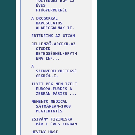
TÚLTENGÉS EGY 12
ÉVES
FIÚGYERMEKNÉL
A DROGOKKAL
KAPCSOLATOS
ALAPFOGALMAK II-
ÉRTÉKEINK AZ UTCÁN
JELLEMZŐ-ARCPíR-AZ
ÖTÖDIK
BETEGSÉGNÉL/ERYTH
EMA INF...
A
SZENVEDÉLYBETEGSÉ
GEKRŐL-I-
ILYET MÉG NEM IZÉLT
EURÓPA-FÜRDÉS A
ZEBRÁN PÁRIZS ...
MEMENTO MEDICAL
SĂTMĂREAN-1003
MEGTEKINTÉS
ZSIVÁNY FIZIMISKA
MÁR 1 ÉVES KORBAN
HEVENY HASI