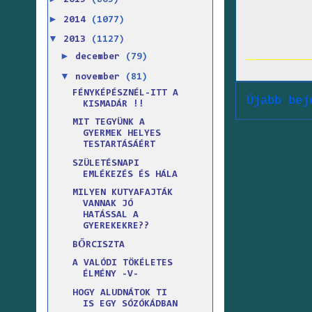
2015
(865)
►
2014
(1077)
▼
2013
(1127)
►
december
(79)
▼
november
(81)
FÉNYKÉPÉSZNÉL-ITT A
Újabb bej
KISMADÁR !!
MIT TEGYÜNK A
GYERMEK HELYES
TESTARTÁSÁÉRT
SZÜLETÉSNAPI
EMLÉKEZÉS ÉS HÁLA
MILYEN KUTYAFAJTÁK
VANNAK JÓ
HATÁSSAL A
GYEREKEKRE??
BŐRCISZTA
A VALÓDI TÖKÉLETES
ÉLMÉNY -V-
HOGY ALUDNÁTOK TI
IS EGY SÓZÓKÁDBAN