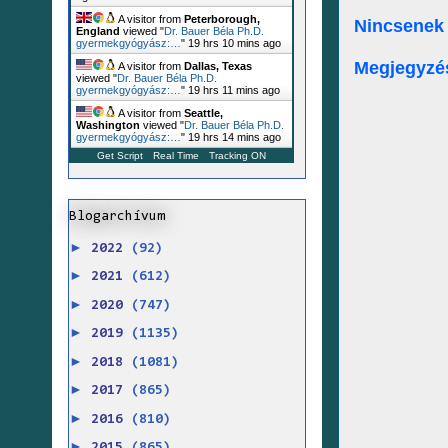
A visitor from
Peterborough,
Nincsenek
England
viewed "
Dr. Bauer Béla Ph.D.
gyermekgyógyász:…
"
19 hrs 10 mins ago
Megjegyzé
A visitor from
Dallas, Texas
viewed "
Dr. Bauer Béla Ph.D.
gyermekgyógyász:…
"
19 hrs 11 mins ago
A visitor from
Seattle,
Washington
viewed "
Dr. Bauer Béla Ph.D.
gyermekgyógyász:…
"
19 hrs 14 mins ago
Get Script
Real Time
Tracking ON
Blogarchívum
►
2022
(92)
►
2021
(612)
►
2020
(747)
►
2019
(1135)
►
2018
(1081)
►
2017
(865)
►
2016
(810)
►