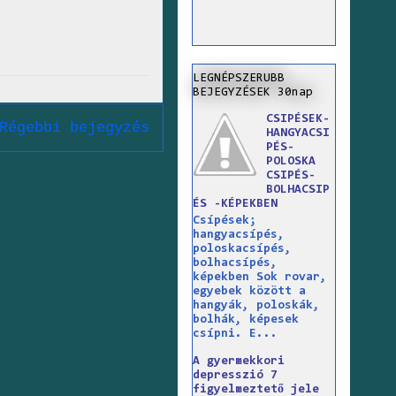
LEGNÉPSZERUBB
BEJEGYZÉSEK 30nap
CSIPÉSEK-
Régebbi bejegyzés
HANGYACSI
PÉS-
POLOSKA
CSIPÉS-
BOLHACSIP
ÉS -KÉPEKBEN
Csípések;
hangyacsípés,
poloskacsípés,
bolhacsípés,
képekben Sok rovar,
egyebek között a
hangyák, poloskák,
bolhák, képesek
csípni. E...
A gyermekkori
depresszió 7
figyelmeztető jele