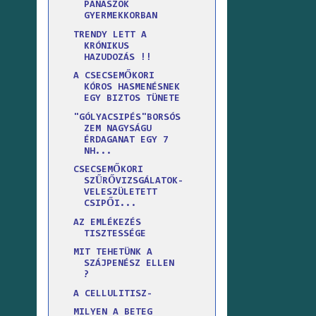
PANASZOK
GYERMEKKORBAN
TRENDY LETT A
KRÓNIKUS
HAZUDOZÁS !!
A CSECSEMŐKORI
KÓROS HASMENÉSNEK
EGY BIZTOS TÜNETE
"GÓLYACSIPÉS"BORSÓS
ZEM NAGYSÁGU
ÉRDAGANAT EGY 7
NH...
CSECSEMŐKORI
SZŰRŐVIZSGÁLATOK-
VELESZÜLETETT
CSIPŐI...
AZ EMLÉKEZÉS
TISZTESSÉGE
MIT TEHETÜNK A
SZÁJPENÉSZ ELLEN
?
A CELLULITISZ-
MILYEN A BETEG