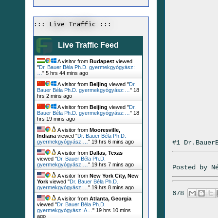
::: Live Traffic :::
Live Traffic Feed
A visitor from
Budapest
viewed
"
Dr. Bauer Béla Ph.D. gyermekgyógyász:
…
"
5 hrs 44 mins ago
A visitor from
Beijing
viewed "
Dr.
Bauer Béla Ph.D. gyermekgyógyász:…
"
18
hrs 2 mins ago
A visitor from
Beijing
viewed "
Dr.
Bauer Béla Ph.D. gyermekgyógyász:…
"
18
hrs 19 mins ago
A visitor from
Mooresville,
Indiana
viewed "
Dr. Bauer Béla Ph.D.
#1 Dr.Bauer
gyermekgyógyász:…
"
19 hrs 6 mins ago
A visitor from
Dallas, Texas
viewed "
Dr. Bauer Béla Ph.D.
gyermekgyógyász:…
"
19 hrs 7 mins ago
Posted by
N
A visitor from
New York City, New
York
viewed "
Dr. Bauer Béla Ph.D.
gyermekgyógyász:…
"
19 hrs 8 mins ago
678
A visitor from
Atlanta, Georgia
viewed "
Dr. Bauer Béla Ph.D.
gyermekgyógyász: A…
"
19 hrs 10 mins
ago