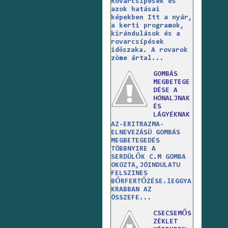
Rovarcsípések és
azok hatásai
képekben Itt a nyár,
a kerti programok,
kirándulások és a
rovarcsípések
időszaka. A rovarok
zöme ártal...
GOMBÁS
MEGBETEGE
DÉSE A
HÓNALJNAK
ÉS
LÁGYÉKNAK
AZ-ERITRAZMA-
ELNEVEZÁSÜ GOMBÁS
MEGBETEGEDÉS
TÖBBNYIRE A
SERDÜLŐK C.M GOMBA
OKOZTA,JÓINDULATU
FELSZINES
BŐRFERTŐZÉSE.lEGGYA
KRABBAN AZ
ÖSSZEFE...
CSECSEMŐS
ZÉKLET