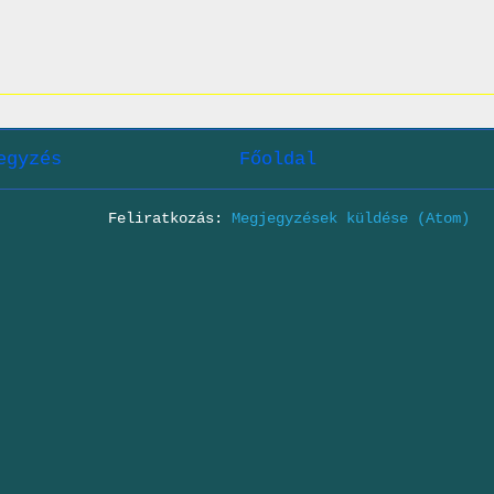
egyzés
Főoldal
Feliratkozás:
Megjegyzések küldése (Atom)