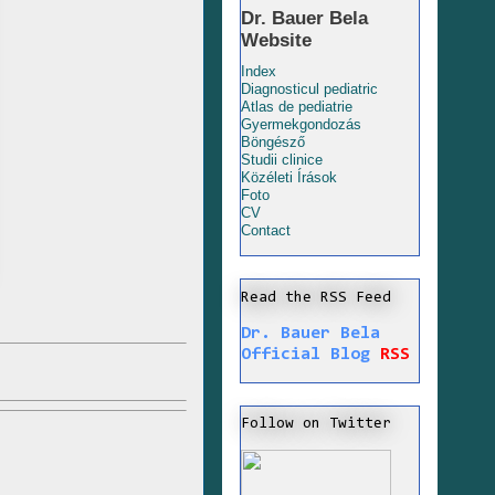
Dr. Bauer Bela
Website
Index
Diagnosticul pediatric
Atlas de pediatrie
Gyermekgondozás
Böngésző
Studii clinice
Közéleti Írások
Foto
CV
Contact
Read the RSS Feed
Dr. Bauer Bela
Official Blog
RSS
Follow on Twitter