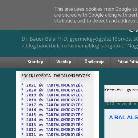
This site uses cookies from Google to d
are shared with Google along with perf
Dr. Bauer Béla Ph.D. 
statistics, and to detect and address 
Dr. Bauer Béla Ph.D. gyermekgyógyász főorvos, 50
a blog.bauerbela.ro kismamablog látogatóit. "Nag
Startlap
Weblap
Önéletrajz
Pápai Pári
ENCIKLOPÉDIA TARTALOMJEGYZÉK
* 2021 év TARTALOMJEGYZÉK
Keresés: gyer
* 2020 év TARTALOMJEGYZÉK
* 2019 év TARTALOMJEGYZÉK
* 2018 év TARTALOMJEGYZÉK
2013. november 4
* 2017 év TARTALOMJEGYZÉK
* 2016 év TARTALOMJEGYZÉK
* 2015 év TARTALOMJEGYZÉK
A BAL AL
* 2014 év TARTALOMJEGYZÉK
* 2013 év TARTALOMJEGYZÉK
* 2012 év TARTALOMJEGYZÉK
* 2011 év TARTALOMJEGYZÉK