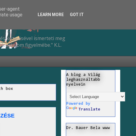
user-agent
erate usage
LEARN MORE
GOT IT
és kezelésével ismerteti meg
k ajánlom figyelmébe." K.L.
A blog a Világ
leghasználtabb
nyelvein
ch box
Powered by
Translate
ŐZÉSE
Dr. Bauer Bela www