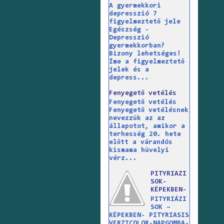
A gyermekkori
depresszió 7
figyelmeztető jele
Egészség -
Depresszió
gyermekkorban?
Bizony lehetséges!
Íme a figyelmeztető
jelek és a
depress...
Fenyegető vetélés
Fenyegető vetélés
Fenyegető vetélésnek
nevezzük az az
állapotot, amikor a
terhesség 20. hete
előtt a várandós
kismama hüvelyi
vérz...
PITYRIAZI
SOK-
KÉPEKBEN-
PITYRIÁZI
SOK –
KÉPEKBEN- PITYRIASIS
VERZICOLOR-NAPGOMBA-