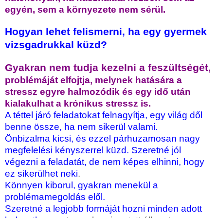
egyén, sem a környezete nem sérül.
Hogyan lehet felismerni, ha egy gyermek
vizsgadrukkal küzd?
Gyakran nem tudja kezelni a feszültségét
,
problémáját elfojtja, melynek hatására a
stressz egyre halmozódik és egy idő után
kialakulhat a krónikus stressz is.
A téttel járó feladatokat felnagyítja, egy világ dől
benne össze, ha nem sikerül valami.
Önbizalma kicsi, és ezzel párhuzamosan nagy
megfelelési kényszerrel küzd. Szeretné jól
végezni a feladatát, de nem képes elhinni, hogy
ez sikerülhet neki
.
Könnyen kiborul, gyakran menekül a
problémamegoldás elől.
Szeretné a legjobb formáját hozni minden adott