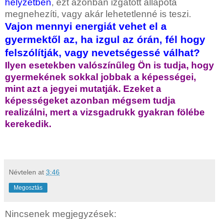
helyzetben
, ezt azonban izgatott állapota
megnehezíti, vagy akár lehetetlenné is teszi.
Vajon mennyi energiát vehet el a
gyermektől az, ha izgul az órán, fél hogy
felszólítják, vagy nevetségessé válhat?
Ilyen esetekben valószínűleg Ön is tudja, hogy
gyermekének sokkal jobbak a képességei,
mint azt a jegyei mutatják. Ezeket a
képességeket azonban mégsem tudja
realizálni, mert a vizsgadrukk gyakran fölébe
kerekedik.
Névtelen
at
3:46
Megosztás
Nincsenek megjegyzések: