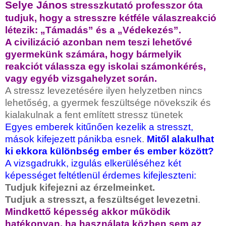
Selye János
stresszkutató professzor óta
tudjuk, hogy a stresszre kétféle válaszreakció
létezik: „Támadás” és a „Védekezés”.
A civilizáció azonban nem teszi lehetővé
gyermekünk számára, hogy bármelyik
reakciót válassza egy iskolai számonkérés,
vagy egyéb vizsgahelyzet során.
A stressz levezetésére ilyen helyzetben nincs
lehetőség, a gyermek feszültsége növekszik és
kialakulnak a fent említett stressz tünetek
Egyes emberek kitűnően kezelik a stresszt,
mások kifejezett pánikba esnek
.
Mitől alakulhat
ki ekkora különbség ember és ember között?
A vizsgadrukk, izgulás elkerüléséhez két
képességet feltétlenül érdemes kifejleszteni:
Tudjuk kifejezni az érzelmeinket.
Tudjuk a stresszt, a feszültséget levezetni
.
Mindkettő képesség akkor működik
hatékonyan, ha használata közben sem az