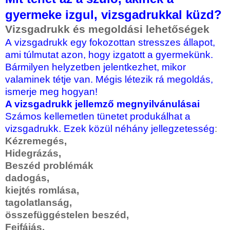
gyermeke izgul, vizsgadrukkal küzd?
Vizsgadrukk és megoldási lehetőségek
A vizsgadrukk egy fokozottan stresszes állapot,
ami túlmutat azon, hogy izgatott a gyermekünk.
Bármilyen helyzetben jelentkezhet, mikor
valaminek tétje van. Mégis létezik rá megoldás,
ismerje meg hogyan!
A vizsgadrukk jellemző megnyilvánulásai
Számos kellemetlen tünetet produkálhat a
vizsgadrukk. Ezek közül néhány jellegzetesség
:
Kézremegés,
Hidegrázás,
Beszéd problémák
dadogás,
kiejtés romlása,
tagolatlanság,
összefüggéstelen beszéd,
Fejfájás,