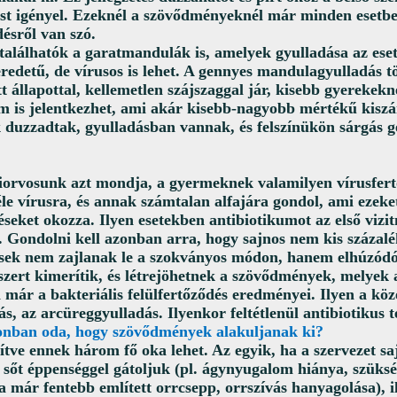
tást igényel. Ezeknél a szövődményeknél már minden esetbe
désről van szó.
találhatók a garatmandulák is, amelyek gyulladása az ese
eredetű, de vírusos is lehet
. A gennyes mandulagyulladás 
ett állapottal, kellemetlen szájszaggal jár, kisebb gyerekek
om is jelentkezhet, ami akár kisebb-nagyobb mértékű kiszá
duzzadtak, gyulladásban vannak, és felszínükön sárgás g
orvosunk azt mondja, a gyermeknek valamilyen vírusfert
éle vírusra, és annak számtalan alfajára gondol, ami ezeke
seket okozza. Ilyen esetekben antibiotikumot az első vizi
. Gondolni kell azonban arra, hogy sajnos nem kis százal
ések nem zajlanak le a szokványos módon, hanem elhúzódó
ert kimerítik, és létrejöhetnek a szövődmények, melyek 
már a bakteriális felülfertőződés eredményei. Ilyen a köz
s, az arcüreggyulladás. Ilyenkor feltétlenül antibiotikus 
onban oda, hogy szövődmények alakuljanak ki?
ítve ennek három fő oka lehet
. Az egyik, ha a szervezet s
, sőt éppenséggel gátoljuk (pl. ágynyugalom hiánya, szüks
a már fentebb említett orrcsepp, orrszívás hanyagolása), il