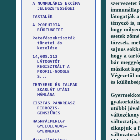
szervezetet 
A NUMMULÁRIS EKCÉMA
JELEGZETESSÉGEI
immunállapot
látogatják a
TARTALÉK
tényező is, 
A PORPHIRIA
hogy milyen
BŐRTÜNETEI
esetek zömé
Petefészekciszták
törzsek, mel
tünetei és
sajnos sokk
kezelése
hogy a tart
14,008.113
bár meggyóg
LÁTOGATÓT
REGISZTRÁLT A
másikat kap
PROFIL-GOOGLE
Végezetül né
S...
és különbsé
TENYEREK ÉS TALPAK
SKARLÁT UTÁNI
Gyermekkorb
HÁMLÁSA
gyakorlatil
CISZTÁS PANKREASZ
utóbbi jóva
FIBRÓZIS-
GÉNSZŰRÉS
változékony
változtatja,
HASNYÁLMIRIGY
GYLLULLADÁS-
elkapjuk a f
GYERMEKEK
változatosab
Hasnyálmirigy-