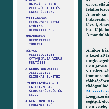
A BŐR
orvosi ellá
HAJSZÁLEREINEK
VELESZÜLETETT ÉS
felülfertőző
EGÉSZ ÉLETEN...
A torokban 
GYULLADÁSOS
bakteriális 
ÉLÉNKVÖRÖS SZINÜ
lázzal, eles
ATÓPIÁS
hasi fájdal
DERMATITISZ ...
A mandulák 
SEBORHOEAS
DERMATITISZ
TÜNETEI
Amikor házi
SÚLYOS
a közel 20 f
VELESZÜLETETT
CYTOMEGALIA VIRUS
megbetegedé
FERTŐZÉS
nem javasol
A DERMATOMYOSITIS
vírusfertőz
JELLEGZETES
immunrendsz
KLINIKAI TÜNETEI
többségében 
GYERMEKGYÓGYÁSZOK
tüdőgyulladá
KATEKIZMUSA-
Mi vezet az
ÁLDOZATKÉSZSÉG ÉS
LE...
Leegyszerűs
segítjük elő
A NON INVOLUTIV
ÉRDGANATOKRÓL.
nem vétele, 