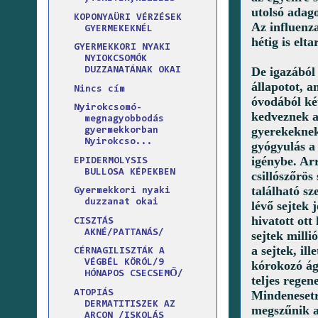
utolsó adago
KOPONYAÜRI VÉRZÉSEK
Az influenza
GYERMEKEKNÉL
hétig is elta
GYERMEKKORI NYAKI
NYIOKCSOMÓK
De igazából 
DUZZANATÁNAK OKAI
állapotot, a
Nincs cím
óvodából ké
Nyirokcsomó-
kedveznek a
megnagyobbodás
gyerekeknek
gyermekkorban
Nyirokcso...
gyógyulás a 
igénybe. Arr
EPIDERMOLYSIS
BULLOSA KÉPEKBEN
csillószőrös
található sz
Gyermekkori nyaki
duzzanat okai
lévő sejtek 
hivatott ot
CISZTÁS
AKNÉ/PATTANÁS/
sejtek milli
a sejtek, il
CÉRNAGILISZTÁK A
VÉGBÉL KÖRÓL/9
kórokozó ág
HÓNAPOS CSECSEMŐ/
teljes regen
ATOPIÁS
Mindenesetr
DERMATITISZEK AZ
megszűnik a 
ARCON /ISKOLÁS