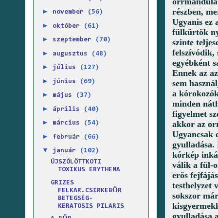
orrmandula 
részben, mer
►
november
(56)
Ugyanis ez a
►
október
(61)
fülkürtök n
►
szeptember
(70)
szinte telje
felszívódik,
►
augusztus
(48)
egyébként s
►
július
(127)
Ennek az az
►
június
(69)
sem használj
a kórokozók
►
május
(37)
minden náth
►
április
(40)
figyelmet sz
►
akkor az or
március
(54)
Ugyancsak e
►
február
(66)
gyulladása
.
▼
január
(102)
kórkép inká
ÚJSZÓLÖTTKOTI
válik a fül-
TOXIKUS ERYTHEMA
erős fejfájá
GRIZES
testhelyzet 
FELKAR.CSIRKEBŐR
sokszor már
BETEGSÉG-
kisgyermekk
KERATOSIS PILARIS
gyulladása a