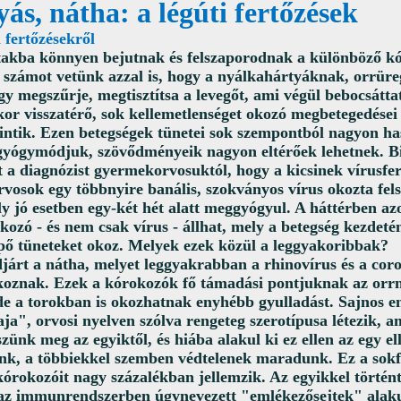
ás, nátha: a légúti fertőzések
i fertőzésekről
utakba könnyen bejutnak és felszaporodnak a különböző 
 számot vetünk azzal is, hogy a nyálkahártyáknak, orrüre
gy megszűrje, megtisztítsa a levegőt, ami végül bebocsátta
or visszatérő, sok kellemetlenséget okozó megbetegedése
rintik. Ezen betegségek tünetei sok szempontból nagyon ha
 gyógymódjuk, szövődményeik nagyon eltérőek lehetnek. 
t a diagnózist gyermekorvosuktól, hogy a kicsinek vírusfer
rvosok egy többnyire banális, szokványos vírus okozta fels
ly jó esetben egy-két hét alatt meggyógyul. A háttérben a
kozó - és nem csak vírus - állhat, mely a betegség kezdeté
pő tüneteket okoz. Melyek ezek közül a leggyakoribbak?
djárt a nátha, melyet leggyakrabban a rhinovírus és a cor
koznak. Ezek a kórokozók fő támadási pontjuknak az orr
 de a torokban is okozhatnak enyhébb gyulladást
. Sajnos e
ja", orvosi nyelven szólva rengeteg szerotípusa létezik, am
zünk meg az egyiktől, és hiába alakul ki ez ellen az egy el
k, a többiekkel szemben védtelenek maradunk. Ez a sokfél
órokozóit nagy százalékban jellemzik. Az egyikkel történt
az immunrendszerben úgynevezett "emlékezősejtek" alaku