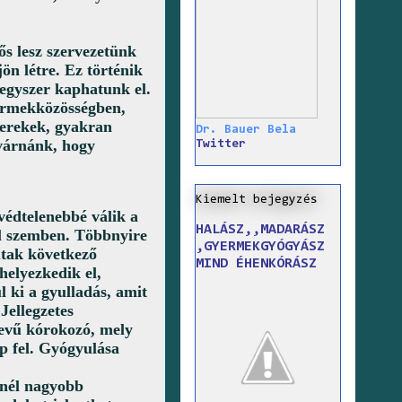
s lesz szervezetünk
ön létre. Ez történik
 egyszer kaphatunk el.
yermekközösségben,
yerekek, gyakran
Dr. Bauer Bela
 várnánk, hogy
Twitter
Kiemelt bejegyzés
védtelenebbé válik a
HALÁSZ,,MADARÁSZ
l szemben
. Többnyire
,GYERMEKGYÓGYÁSZ
utak következő
MIND ÉHENKÓRÁSZ
helyezkedik el,
 ki a gyulladás, amit
Jellegzetes
nevű kórokozó, mely
p fel. Gyógyulása
knél nagyobb