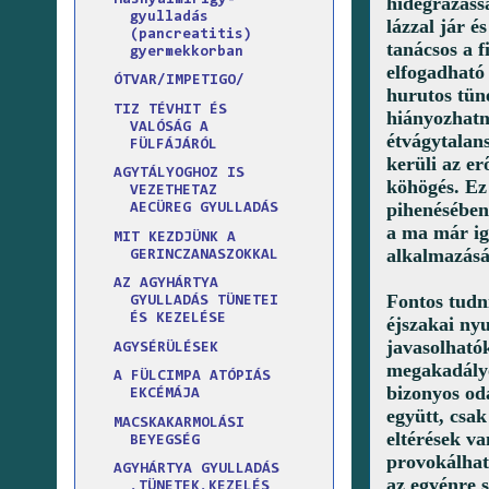
hidegrázáss
gyulladás
lázzal jár é
(pancreatitis)
tanácsos a f
gyermekkorban
elfogadható 
ÓTVAR/IMPETIGO/
hurutos tün
TIZ TÉVHIT ÉS
hiányozhatn
VALÓSÁG A
étvágytalans
FÜLFÁJÁRÓL
kerüli az er
AGYTÁLYOGHOZ IS
köhögés. Ez 
VEZETHETAZ
pihenésében 
AECÜREG GYULLADÁS
a ma már ig
MIT KEZDJÜNK A
alkalmazásá
GERINCZANASZOKKAL
AZ AGYHÁRTYA
Fontos tudn
GYULLADÁS TÜNETEI
ÉS KEZELÉSE
éjszakai ny
javasolható
AGYSÉRÜLÉSEK
megakadályo
A FÜLCIMPA ATÓPIÁS
bizonyos od
EKCÉMÁJA
együtt, csa
MACSKAKARMOLÁSI
eltérések v
BEYEGSÉG
provokálhat
AGYHÁRTYA GYULLADÁS
az egyénre s
,TÜNETEK,KEZELÉS