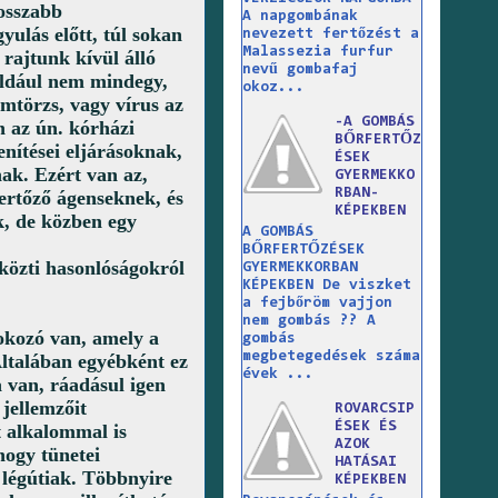
rosszabb
A napgombának
yulás előtt, túl sokan
nevezett fertőzést a
Malassezia furfur
 rajtunk kívül álló
nevű gombafaj
Például nem mindegy,
okoz...
mtörzs, vagy vírus az
-A GOMBÁS
n az ún. kórházi
BŐRFERTŐZ
enítései eljárásoknak,
ÉSEK
ak. Ezért van az,
GYERMEKKO
RBAN-
ertőző ágenseknek, és
KÉPEKBEN
k, de közben egy
A GOMBÁS
BŐRFERTŐZÉSEK
 közti hasonlóságokról
GYERMEKKORBAN
KÉPEKBEN De viszket
a fejbőröm vajjon
nem gombás ?? A
okozó van, amely a
gombás
megbetegedések száma
Általában egyébként ez
évek ...
 van, ráadásul igen
jellemzőit
ROVARCSIP
ÉSEK ÉS
t alkalommal is
AZOK
hogy tünetei
HATÁSAI
a légútiak. Többnyire
KÉPEKBEN