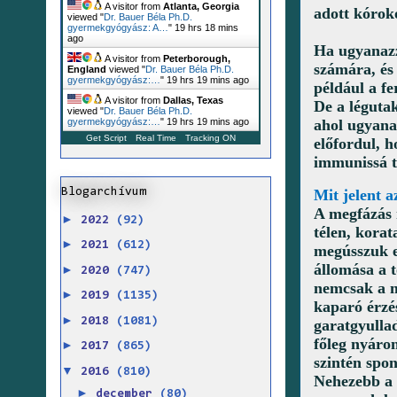
A visitor from
Atlanta, Georgia
adott kórok
viewed "
Dr. Bauer Béla Ph.D.
gyermekgyógyász: A…
"
19 hrs 18 mins
ago
Ha ugyanazz
A visitor from
Peterborough,
számára, és
England
viewed "
Dr. Bauer Béla Ph.D.
gyermekgyógyász:…
"
19 hrs 19 mins ago
például a f
A visitor from
Dallas, Texas
De a léguta
viewed "
Dr. Bauer Béla Ph.D.
ahol ugyana
gyermekgyógyász:…
"
19 hrs 19 mins ago
Get Script
Real Time
Tracking ON
előfordul, 
immunissá te
Blogarchívum
Mit jelent 
A megfázás 
►
2022
(92)
télen, kora
►
2021
(612)
megússzuk e
állomása a t
►
2020
(747)
nemcsak a m
►
2019
(1135)
kaparó érzés
►
2018
(1081)
garatgyulla
főleg nyáro
►
2017
(865)
szintén spo
▼
2016
(810)
Nehezebb a 
►
december
(80)