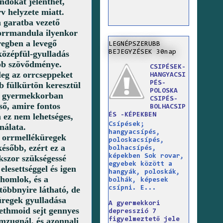
ndokat jelenthet,
v helyzete miatt.
a garatba vezető
 orrmandula ilyenkor
üregben a levegő
LEGNÉPSZERUBB
BEJEGYZÉSEK 30nap
 középfül-gyulladás
ibb szövődménye.
CSIPÉSEK-
leg az orrcseppeket
HANGYACSI
PÉS-
b fülkürtön keresztül
POLOSKA
 a gyermekkorban
CSIPÉS-
ső, amire fontos
BOLHACSIP
ÉS -KÉPEKBEN
 ez nem lehetséges,
Csípések;
nálata.
hangyacsípés,
 orrmelléküregek
poloskacsípés,
ésőbb, ezért ez a
bolhacsípés,
képekben Sok rovar,
kszor szükségessé
egyebek között a
elesettséggel és igen
hangyák, poloskák,
 homlok, és a
bolhák, képesek
csípni. E...
többnyire látható, de
üregek gyulladása
A gyermekkori
ethmoid sejt gennyes
depresszió 7
figyelmeztető jele
emzugnál, és azonnali