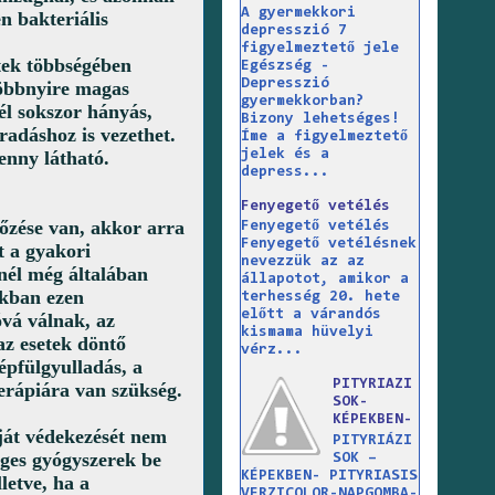
A gyermekkori
n bakteriális
depresszió 7
figyelmeztető jele
tek többségében
Egészség -
Depresszió
többnyire magas
gyermekkorban?
nél sokszor hányás,
Bizony lehetséges!
radáshoz is vezethet.
Íme a figyelmeztető
jelek és a
enny látható.
depress...
Fenyegető vetélés
őzése van, akkor arra
Fenyegető vetélés
Fenyegető vetélésnek
t a gyakori
nevezzük az az
tnél még általában
állapotot, amikor a
ékban ezen
terhesség 20. hete
előtt a várandós
vá válnak, az
kismama hüvelyi
az esetek döntő
vérz...
épfülgyulladás, a
PITYRIAZI
terápiára van szükség.
SOK-
KÉPEKBEN-
aját védekezését nem
PITYRIÁZI
éges gyógyszerek be
SOK –
KÉPEKBEN- PITYRIASIS
letve, ha a
VERZICOLOR-NAPGOMBA-