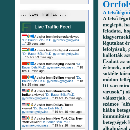
Orrfoly
A felsőlégút
::: Live Traffic :::
A felső lég
meglepő, ha
Live Traffic Feed
feladata, ho
kisgyermekk
A visitor from
Indonesia
viewed
"
Dr. Bauer Béla Ph.D. gyermekgyógyász:
légutakat é
…
"
21 secs ago
lefolyásuk,
A visitor from
Budapest
viewed
"
Dr. Bauer Béla Ph.D. gyermekgyógyász:
hallották az
…
"
5 hrs 53 mins ago
Ezalatt az o
A visitor from
Beijing
viewed "
Dr.
értenek, me
Bauer Béla Ph.D. gyermekgyógyász:…
"
18
hrs 11 mins ago
sokféle kóro
A visitor from
Beijing
viewed "
Dr.
módon fellé
Bauer Béla Ph.D. gyermekgyógyász:…
"
18
Itt van min
hrs 28 mins ago
vírusok") o
A visitor from
Mooresville,
Indiana
viewed "
Dr. Bauer Béla Ph.D.
választják,
gyermekgyógyász:…
"
19 hrs 15 mins ago
számos "alfa
A visitor from
Dallas, Texas
viewed "
Dr. Bauer Béla Ph.D.
hiába betegs
gyermekgyógyász:…
"
19 hrs 16 mins ago
immunitásun
A visitor from
New York City, New
betegségek k
York
viewed "
Dr. Bauer Béla Ph.D.
gyermekgyógyász:…
"
19 hrs 16 mins ago
alkalmával 