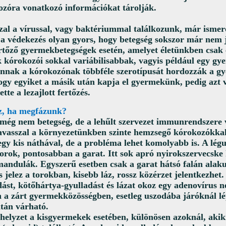
ozóra vonatkozó információkat tárolják.
al a vírussal, vagy baktériummal találkozunk, már ismerő
 a védekezés olyan gyors, hogy betegség sokszor már nem j
ertőző gyermekbetegségek esetén, amelyet életünkben csak
k kórokozói sokkal variábilisabbak, vagyis például egy g
nnak a kórokozónak többféle szerotípusát hordozzák a g
hogy egyiket a másik után kapja el gyermekünk, pedig azt
tte a lezajlott fertőzés.
az, ha megfázunk?
még nem betegség, de a lehűlt szervezet immunrendszere 
tavasszal a környezetünkben szinte hemzsegő kórokozókka
gy kis náthával, de a probléma lehet komolyabb is. A lég
orok, pontosabban a garat. Itt sok apró nyirokszervecske 
andulák. Egyszerű esetben csak a garat hátsó falán alakul
 jelez a torokban, kisebb láz, rossz közérzet jelentkezhet. 
dást, kötőhártya-gyulladást és lázat okoz egy adenovírus 
n a zárt gyermekközösségben, esetleg uszodába járóknál lé
ntán várható.
helyzet a kisgyermekek esetében, különösen azoknál, aki