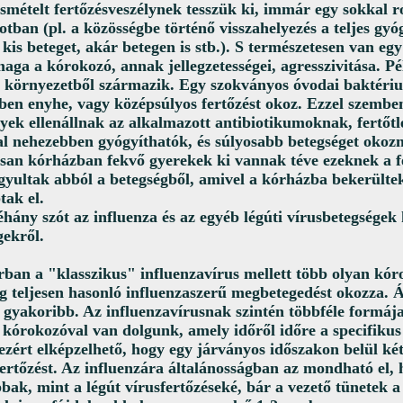
ismételt fertőzésveszélynek tesszük ki, immár egy sokkal 
ban (pl. a közösségbe történő visszahelyezés a teljes gyóg
 kis beteget, akár betegen is stb.). S természetesen van egy
maga a kórokozó, annak jellegzetességei, agresszivitása. 
 környezetből származik. Egy szokványos óvodai baktériu
ben enyhe, vagy középsúlyos fertőzést okoz. Ezzel szembe
yek ellenállnak az alkalmazott antibiotikumoknak, fertőtl
al nehezebben gyógyíthatók, és súlyosabb betegséget okozn
ósan kórházban fekvő gyerekek ki vannak téve ezeknek a f
yultak abból a betegségből, amivel a kórházba bekerülte
tak el.
hány szót az influenza és az egyéb légúti vírusbetegségek
gekről.
an a "klasszikus" influenzavírus mellett több olyan kór
ag teljesen hasonló influenzaszerű megbetegedést okozza. 
l gyakoribb. Az influenzavírusnak szintén többféle formája
 kórokozóval van dolgunk, amely időről időre a specifikus 
 ezért elképzelhető, hogy egy járványos időszakon belül ké
ertőzést. Az influenzára általánosságban az mondható el, 
bak, mint a légút vírusfertőzéseké, bár a vezető tünetek 