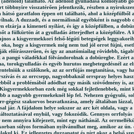
(adenoid) található. Az adenoid gyulladása komolyabb go
t többnyire visszatérően jelentkezik, részben a nyirokszer
 hátsó garatfalon éppen ott található, ahol a középfülből 
yílnak. A duzzadt, és a normálisnál egyébként is nagyobb
sen elzárja a kimeneti nyílást, és így a középfülben, a dob
 sőt a fülkürtön át a gyulladás átterjedhet a középfülre. A
ajnos a kisgyermekkori felső-légúti betegségek leggyakor
 oka, hogy a kisgyermek még nem tud jól orrot fújni, eset
ák előírásszerűen, és így az anatómiailag rövidebb, tágab
 a pangó váladékkal fölvándorolnak a dobüregbe. Ezért
a, torokgyulladás és egyéb hurutos megbetegedésnél az el
entelniük a szülőknek, az az orrfújás megtanítása, vagy ha
rszívás és az orrcsepp, nagyobbaknál orrspray helyes hasz
bből a problémából adódhat egy másik szövődmény is, az
 Kisgyermekkorban ezek még sokkal fejletlenebbek, mint k
bb a nagyobb gyermekeknél lép fel. Nehezen gyógyuló, so
orr-gégész szakorvos beavatkozása, amely általában lázzal, 
ssal jár. A fájdalom helye sokszor az arc két oldala, vagy a
változtatásával enyhül, vagy fokozódik. Gennyes orrfolyás 
 nem annyira kifejezett, mint egy náthánál. Az orrmellék
orban súlyos formában nyilvánulhat meg, amikor az ún. 
lakul ki. Ez jellegzetes duzzanatot és pírt okoz a belső sz