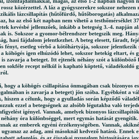
al, izomfájdalmakkal, magas, az első 1-2 napban nagyon ne
s rossz közérzettel. A láz a gyógyszerekre sokszor nehezen 
izikális lázcsillapítás (hűtőfürdő, hűtőborogatás) alkalmaz
az, ha az első két napban nem vihető a testhőmérséklet 37.
etek kevésbé jellemzőek, inkább a betegség 3.-4. napján a
ak is. Sokszor a gyomor-bélrendszer betegszik meg. Hány
ág, hasi fájdalom jelentkezhet. A beteg elesett, fáradt, fejé
ős fényt, esetleg vérbő a kötőhártyája, sokszor jelentkezik
a köhögés igen elhúzódó lehet, sokszor hetekig eltart, és 
is zavarja a beteget. Itt ejtenék néhány szót a különböző 
en sokféle recept nélkül is kapható köptető, váladékoldó 
ról.
i, hogy a köhögés csillapítása önmagában csak bizonyos es
ugalmában is zavarja a beteget) jön szóba. Egyébként a v
k, hiszen a célunk, hogy a gyulladás során képződő váladé
zzuk ezzel a betegségnek az alsóbb légutakba való terjed
afigyelést igényel. Vannak, amelyek bizonyos lázcsillapít
k néhány óra különbséggel, mert egymás hatását gyengítik
annak az emberek egyéni érzékenységében. Vannak, akikné
 ugyanaz az adag, ami másoknál kedvező hatású. Ennek el
zabott adagolás, és az éjszakai nyugalom biztosítására jav