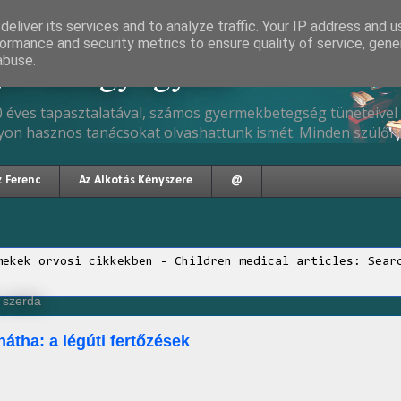
eliver its services and to analyze traffic. Your IP address and 
ormance and security metrics to ensure quality of service, gen
gyermekgyógyász
abuse.
 éves tapasztalatával, számos gyermekbetegség tüneteivel 
yon hasznos tanácsokat olvashattunk ismét. Minden szülőne
z Ferenc
Az Alkotás Kényszere
@
mekek orvosi cikkekben - Children medical articles: Sear
, szerda
nátha: a légúti fertőzések