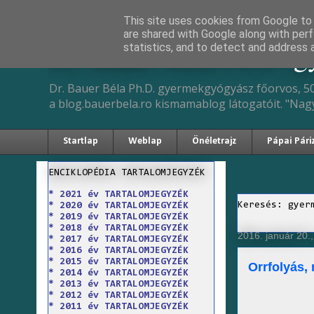
This site uses cookies from Google to d
are shared with Google along with perf
Dr. Bauer Béla Ph.D. 
statistics, and to detect and address 
Dr. Bauer Béla Ph.D. gyermekgyógyász főorvos, 50
a blog.bauerbela.ro kismamablog látogatóit. "Nag
Startlap
Weblap
Önéletrajz
Pápai Pári
ENCIKLOPÉDIA TARTALOMJEGYZÉK
* 2021 év TARTALOMJEGYZÉK
Keresés: gyer
* 2020 év TARTALOMJEGYZÉK
* 2019 év TARTALOMJEGYZÉK
* 2018 év TARTALOMJEGYZÉK
2016. január 20.
* 2017 év TARTALOMJEGYZÉK
* 2016 év TARTALOMJEGYZÉK
* 2015 év TARTALOMJEGYZÉK
Orrfolyás, 
* 2014 év TARTALOMJEGYZÉK
* 2013 év TARTALOMJEGYZÉK
* 2012 év TARTALOMJEGYZÉK
* 2011 év TARTALOMJEGYZÉK