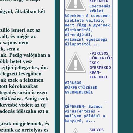
KÉPEKBEN
Csecsemős
ógyul, általában két
zéklet
képekben A csecsemő
széklete változó,
mert függ a gyermek
szülő ismeri azt az
életkorától,
étrendjétől,
volt, és mégis az
valamint egészségi
k sajnos nem
állapotától ...
ek, sem a
-VIRUSOS
ak. Pedig valójában a
BŐRFERTŐZ
 több hetet vesz
ÉSEK
jtjei jellegzetes, ún.
GYERMEKKO
lélegzett levegőben
RBAN-
KÉPEKKEL
ak ezek a felszínen
VIRUSOS
utott kórokozókat
BŐRFERTŐZÉSEK
egedés során is ezen
GYERMEKEKNÉL
 ellátására. Amíg ezek
-
 kevésbé védett az új
KÉPEKBEN- Számos
adozás időszaka ezt a
vírusfertőzés -
amilyen például a
kanyaró, a...
garak megjelennek, és
szűnik az orrfolyás és
SÚLYOS