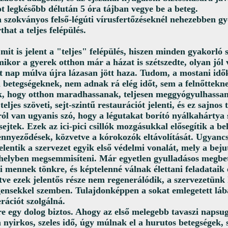
t legkésőbb délután 5 óra tájban vegye be a beteg.
 szokványos felső-légúti vírusfertőzéseknél nehezebben gy
rthat a teljes felépülés.
mit is jelent a "teljes" felépülés, hiszen minden gyakorló 
mikor a gyerek otthon már a házat is szétszedte, olyan jól 
t nap múlva újra lázasan jött haza. Tudom, a mostani idő
 betegségeknek, nem adnak rá elég időt, sem a felnőttekn
, hogy otthon maradhassanak, teljesen meggyógyulhassan
teljes szöveti, sejt-szintű restaurációt jelenti, és ez sajnos
ól van ugyanis szó, hogy a légutakat borító nyálkahártya se
 sejtek. Ezek az ici-pici csillók mozgásukkal elősegítik a be
ennyeződések, közvetve a kórokozók eltávolítását. Ugyancs
jelentik a szervezet egyik első védelmi vonalát, mely a bej
t helyben megsemmisíteni. Már egyetlen gyulladásos megbet
ói mennek tönkre, és képtelenné válnak élettani feladataik
letve ezek jelentős része nem regenerálódik, a szervezetünk
ensekkel szemben. Tulajdonképpen a sokat emlegetett láb
erációt szolgálná.
e egy dolog biztos. Ahogy az első melegebb tavaszi napsu
nyirkos, szeles idő, úgy múlnak el a hurutos betegségek, 