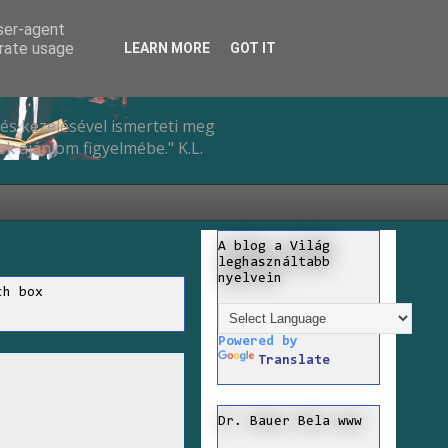
user-agent
erate usage
LEARN MORE
GOT IT
és kezelésével ismerteti meg
k ajánlom figyelmébe." K.L.
A blog a Világ
leghasználtabb
nyelvein
ch box
Powered by
Translate
Dr. Bauer Bela www