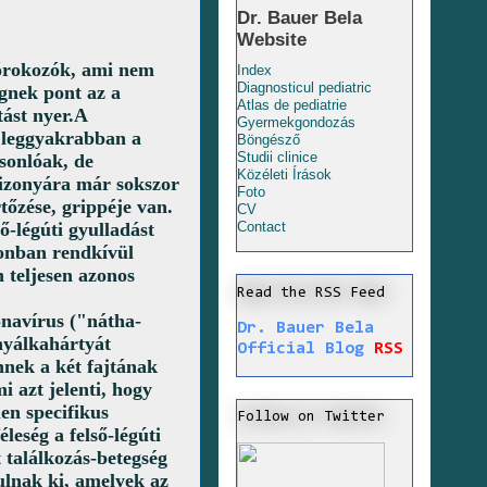
Dr. Bauer Bela
Website
kórokozók, ami nem
Index
Diagnosticul pediatric
gnek pont az a
Atlas de pediatrie
tást nyer
.A
Gyermekgondozás
i leggyakrabban a
Böngésző
Studii clinice
sonlóak, de
Közéleti Írások
Bizonyára már sokszor
Foto
tőzése, grippéje van.
CV
ő-légúti gyulladást
Contact
zonban rendkívül
n teljesen azonos
Read the RSS Feed
onavírus ("nátha-
Dr. Bauer Bela
nyálkahártyát
Official Blog
RSS
nnek a két fajtának
i azt jelenti, hogy
len specifikus
Follow on Twitter
eség a felső-légúti
 találkozás-betegség
lnak ki, amelyek az