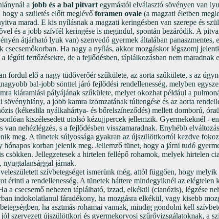
hiánynál a
jobb és a bal pitvart
egymástól elválasztó sövényen van lyu
 hogy a születés előtt meglévő
foramen ovale
(a magzati életben megle
 nyitva marad. E kis nyílásnak a magzati keringésben van szerepe és szül
ővel és a jobb szívfél keringése is megindul, spontán bezáródik. A pitv
övényén átjárható lyuk van) szenvedő gyermek általában panaszmentes, e
ák csecsemőkorban. Ha nagy a nyílás, akkor mozgáskor légszomj jelen
a légúti fertőzésekre, de a fejlődésben, táplálkozásban nem maradnak el
 fordul elő a nagy tüdőverőér szűkülete, az aorta szűkülete, s az úgynev
nagyobb bal-jobb sönttel járó fejlődési rendellenesség, melyben egyszer
mra kiáramlási pályájának szűkülete, melyet okozhat például a pulmonál
i sövényhiány, a jobb kamra izomzatának túltengése és az aorta rendelle
nózis (kékeslila nyálkahártya- és bőrelszíneződés) mellett domború, ór
onlóan kiszélesedett utolsó kézujjpercek jellemzik. Gyermekeknél - eny
 van nehézlégzés, s a fejlődésben visszamaradnak. Enyhébb elváltozás
nik meg. A tünetek súlyossága gyakran az újszülöttkortól kezdve fokozó
y hónapos korban jelenik meg. Jellemző tünet, hogy a járni tudó gyerm
is csökken. Jellegzetesek a hirtelen fellépő rohamok, melyek hirtelen ci
, nyugtalansággal járnak.
eleszületett szívbetegséget ismerünk még, attól függően, hogy melyik b
ot érinti a rendellenesség. A tünetek háttere mindegyiknél az elégtelen k
 Ha a csecsemő nehezen táplálható, izzad, elkékül (cianózis), légzése ne
rban indokolatlanul fáradékony, ha mozgásra elkékül, vagy kisebb mozg
 betegségben, ha asztmás rohamai vannak, mindig gondolni kell szívbet
 jól szervezett újszülöttkori és gyermekorvosi szűrővizsgálatoknak, a 