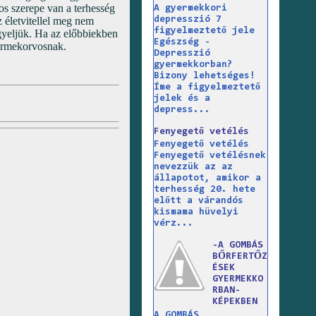
os szerepe van a terhesség
A gyermekkori
depresszió 7
z életvitellel meg nem
figyelmeztető jele
gyeljük. Ha az előbbiekben
Egészség -
yermekorvosnak.
Depresszió
gyermekkorban?
Bizony lehetséges!
Íme a figyelmeztető
jelek és a
depress...
Fenyegető vetélés
Fenyegető vetélés
Fenyegető vetélésnek
nevezzük az az
állapotot, amikor a
terhesség 20. hete
előtt a várandós
kismama hüvelyi
vérz...
-A GOMBÁS
BŐRFERTŐZ
ÉSEK
GYERMEKKO
RBAN-
KÉPEKBEN
A GOMBÁS