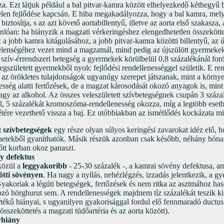
. Ezt látjuk például a bal pitvar-kamra között elhelyezkedő kéthegyű bi
telen fejlődése kapcsán. E hiba megakadályozza, hogy a bal kamra, mely
biztosítja, s az azt követő aortabillentyű, illetve az aorta első szakasza,
nlóan: ha hiányzik a magzati vérkeringéshez elengedhetetlen összeköttet
z a jobb kamra kitágulásához, a jobb pitvar-kamra közötti billentyű, az 
telenségéhez vezet mind a magzatnál, mind pedig az újszülött gyermeke
 szív-érrendszeri betegség a gyermekek körülbelül 0,8 százalékánál fordu
gszületett gyermekből nyolc fejlődési rendellenességgel születik. E re
 az örökletes tulajdonságok ugyanúgy szerepet játszanak, mint a körny
hesség alatti fertőzések, de a magzat károsodását okozó anyagok is, mint
gy az alkohol. Az összes veleszületett szívbetegségnek csupán 3 száza
, 5 százalékát kromoszóma-rendellenesség okozza, míg a legtöbb eset
létére vezethető vissza a baj. Ez utóbbiakban az ismétlődés kockázata m
tt szívbetegségek
egy része olyan súlyos keringési zavarokat idéz elő, 
ünetekből gyaníthatók. Másik részük azonban csak később, néhány hóna
nőtt korban okoz panaszt.
y defektus
közül a
leggyakoribb
- 25-30 százalék -, a kamrai sövény defektusa, ami
tti sövényen
. Ha nagy a nyílás, nehézlégzés, izzadás jelentkezik, a g
yakoriak a légúti betegségek, fertőzések és nem ritka az asztmához has
zó hörghurut sem. A rendellenességek majdnem tíz százalékát teszik ki 
ékű hiányai, s ugyanilyen gyakorisággal fordul elő fennmaradó ductus
sszeköttetés a magzati tüdőartéria és az aorta között).
yhiány