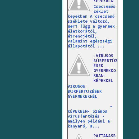
KÉPEKBEN
Csecsemős
zéklet
képekben A csecsemő
széklete változó,
mert függ a gyermek
életkorától,
étrendjétől,
valamint egészségi
állapotától ...
-VIRUSOS
BŐRFERTŐZ
ÉSEK
GYERMEKKO
RBAN-
KÉPEKKEL
VIRUSOS
BŐRFERTŐZÉSEK
GYERMEKEKNÉL
-
KÉPEKBEN- Számos
vírusfertőzés -
amilyen például a
kanyaró, a...
PATTANÁSB