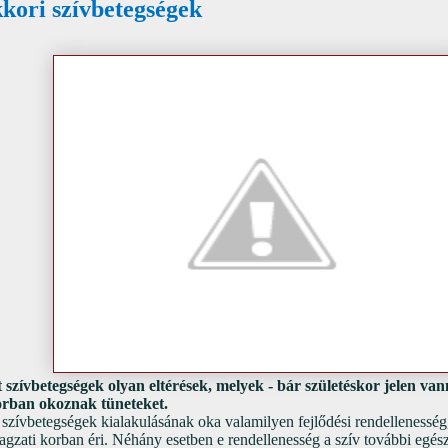
ori szívbetegségek
t szívbetegségek olyan eltérések, melyek - bár születéskor jelen van
orban okoznak tüneteket.
t szívbetegségek kialakulásának oka valamilyen fejlődési rendelleness
agzati korban éri. Néhány esetben e rendellenesség a szív további egész