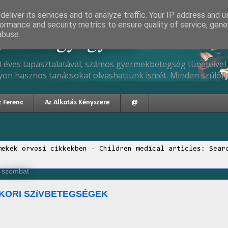
eliver its services and to analyze traffic. Your IP address and 
ormance and security metrics to ensure quality of service, gen
gyermekgyógyász
abuse.
 éves tapasztalatával, számos gyermekbetegség tüneteivel 
yon hasznos tanácsokat olvashattunk ismét. Minden szülőne
z Ferenc
Az Alkotás Kényszere
@
mekek orvosi cikkekben - Children medical articles: Sear
, szombat
KORI SZíVBETEGSÉGEK