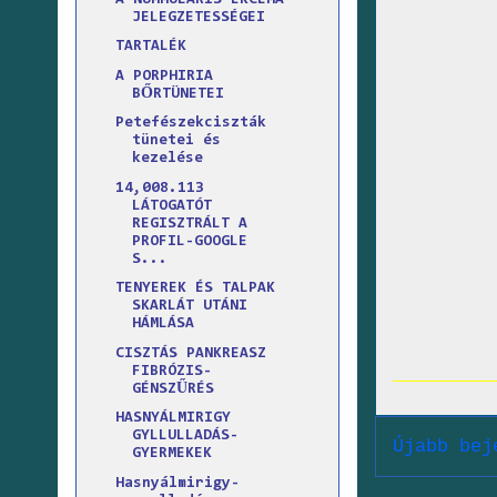
JELEGZETESSÉGEI
TARTALÉK
A PORPHIRIA
BŐRTÜNETEI
Petefészekciszták
tünetei és
kezelése
14,008.113
LÁTOGATÓT
REGISZTRÁLT A
PROFIL-GOOGLE
S...
TENYEREK ÉS TALPAK
SKARLÁT UTÁNI
HÁMLÁSA
CISZTÁS PANKREASZ
FIBRÓZIS-
GÉNSZŰRÉS
HASNYÁLMIRIGY
GYLLULLADÁS-
Újabb bej
GYERMEKEK
Hasnyálmirigy-