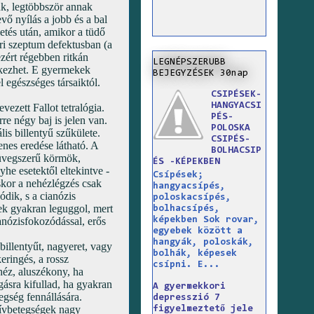
k, legtöbbször annak
vő nyílás a jobb és a bal
etés után, amikor a tüdő
ari szeptum defektusban (a
zért régebben ritkán
LEGNÉPSZERUBB
tkezhet. E gyermekek
BEJEGYZÉSEK 30nap
 egészséges társaiktól.
CSIPÉSEK-
HANGYACSI
ezett Fallot tetralógia.
PÉS-
re négy baj is jelen van.
POLOSKA
is billentyű szűkülete.
CSIPÉS-
nes eredése látható. A
BOLHACSIP
aüvegszerű körmök,
ÉS -KÉPEKBEN
he esetektől eltekintve -
Csípések;
kor a nehézlégzés csak
hangyacsípés,
dik, s a cianózis
poloskacsípés,
ek gyakran leguggol, mert
bolhacsípés,
képekben Sok rovar,
anózisfokozódással, erős
egyebek között a
hangyák, poloskák,
illentyűt, nagyeret, vagy
bolhák, képesek
eringés, a rossz
csípni. E...
héz, aluszékony, ha
ásra kifullad, ha gyakran
A gyermekkori
egség fennállására.
depresszió 7
szívbetegségek nagy
figyelmeztető jele