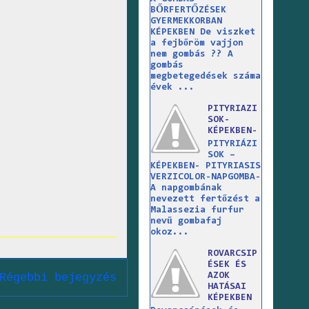
BŐRFERTŐZÉSEK
GYERMEKKORBAN
KÉPEKBEN De viszket
a fejbőröm vajjon
nem gombás ?? A
gombás
megbetegedések száma
évek ...
PITYRIAZI
SOK-
KÉPEKBEN-
PITYRIÁZI
SOK –
KÉPEKBEN- PITYRIASIS
VERZICOLOR-NAPGOMBA-
A napgombának
nevezett fertőzést a
Malassezia furfur
nevű gombafaj
okoz...
ROVARCSIP
ÉSEK ÉS
AZOK
Régebbi bejegyzés
HATÁSAI
KÉPEKBEN