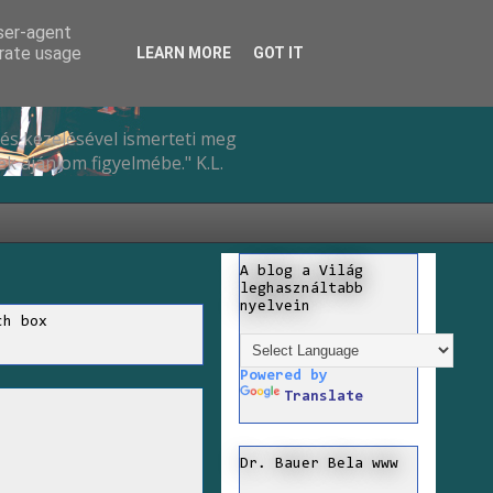
user-agent
erate usage
LEARN MORE
GOT IT
és kezelésével ismerteti meg
k ajánlom figyelmébe." K.L.
A blog a Világ
leghasználtabb
nyelvein
ch box
Powered by
Translate
Dr. Bauer Bela www