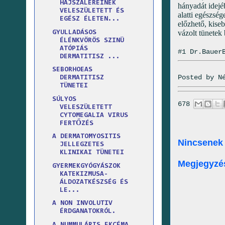
HAJSZÁLEREINEK
hányadát idejé
VELESZÜLETETT ÉS
alatti egészség
EGÉSZ ÉLETEN...
előzhető, kise
vázolt tünetek
GYULLADÁSOS
ÉLÉNKVÖRÖS SZINÜ
ATÓPIÁS
#1 Dr.Bauer
DERMATITISZ ...
SEBORHOEAS
Posted by
N
DERMATITISZ
TÜNETEI
SÚLYOS
678
VELESZÜLETETT
CYTOMEGALIA VIRUS
FERTŐZÉS
A DERMATOMYOSITIS
Nincsenek
JELLEGZETES
KLINIKAI TÜNETEI
Megjegyzé
GYERMEKGYÓGYÁSZOK
KATEKIZMUSA-
ÁLDOZATKÉSZSÉG ÉS
LE...
A NON INVOLUTIV
ÉRDGANATOKRÓL.
A NUMMULÁRIS EKCÉMA