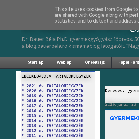
This site uses cookies from Google to d
are shared with Google along with perf
Dr. Bauer Béla Ph.D. 
statistics, and to detect and address 
Dr. Bauer Béla Ph.D. gyermekgyógyász főorvos, 50
a blog.bauerbela.ro kismamablog látogatóit. "Nag
Startlap
Weblap
Önéletrajz
Pápai Pári
ENCIKLOPÉDIA TARTALOMJEGYZÉK
* 2021 év TARTALOMJEGYZÉK
Keresés: gyer
* 2020 év TARTALOMJEGYZÉK
* 2019 év TARTALOMJEGYZÉK
* 2018 év TARTALOMJEGYZÉK
2016. január 23.
* 2017 év TARTALOMJEGYZÉK
* 2016 év TARTALOMJEGYZÉK
* 2015 év TARTALOMJEGYZÉK
GYERMEK
* 2014 év TARTALOMJEGYZÉK
* 2013 év TARTALOMJEGYZÉK
* 2012 év TARTALOMJEGYZÉK
* 2011 év TARTALOMJEGYZÉK