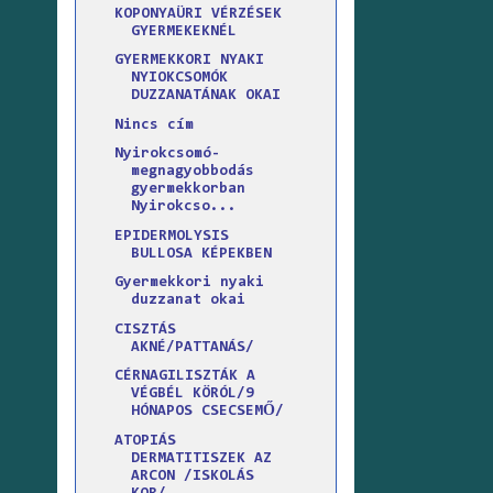
KOPONYAÜRI VÉRZÉSEK
GYERMEKEKNÉL
GYERMEKKORI NYAKI
NYIOKCSOMÓK
DUZZANATÁNAK OKAI
Nincs cím
Nyirokcsomó-
megnagyobbodás
gyermekkorban
Nyirokcso...
EPIDERMOLYSIS
BULLOSA KÉPEKBEN
Gyermekkori nyaki
duzzanat okai
CISZTÁS
AKNÉ/PATTANÁS/
CÉRNAGILISZTÁK A
VÉGBÉL KÖRÓL/9
HÓNAPOS CSECSEMŐ/
ATOPIÁS
DERMATITISZEK AZ
ARCON /ISKOLÁS