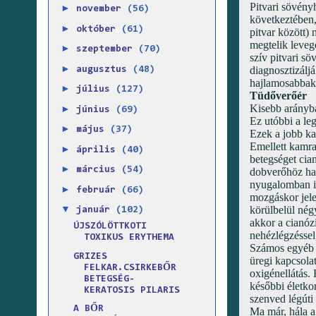
Pitvari sövény
►
november
(56)
következtében,
►
október
(61)
pitvar között)
megtelik leveg
►
szeptember
(70)
szív pitvari s
►
diagnosztizálj
augusztus
(48)
hajlamosabbak 
►
július
(127)
Tüdőverőér
Kisebb arányban
►
június
(69)
Ez utóbbi a leg
►
május
(37)
Ezek a jobb ka
Emellett kamra
►
április
(40)
betegséget cia
►
március
(54)
dobverőhöz has
nyugalomban is
►
február
(66)
mozgáskor jele
▼
körülbelül nég
január
(102)
akkor a cianóz
ÚJSZÓLÖTTKOTI
nehézlégzéssel
TOXIKUS ERYTHEMA
Számos egyéb v
GRIZES
üregi kapcsolat
FELKAR.CSIRKEBŐR
oxigénellátás.
BETEGSÉG-
későbbi életko
KERATOSIS PILARIS
szenved légúti
A BŐR
Ma már, hála a