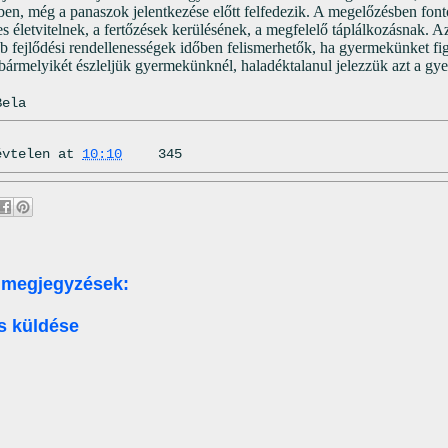
ben, még a panaszok jelentkezése előtt felfedezik. A megelőzésben font
es életvitelnek, a fertőzések kerülésének, a megfelelő táplálkozásnak. A
bb fejlődési rendellenességek időben felismerhetők, ha gyermekünket fi
 bármelyikét észleljük gyermekünknél, haladéktalanul jelezzük azt a g
Bela
évtelen
at
10:10
345
 megjegyzések:
s küldése