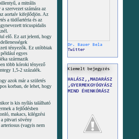
llentyű, a mitrális
 a szervezet számára az
 az aortaív kifejlődjön. Az
és a tüdőartéria és az
úgynevezett tricuspidalis
knél.
l elő. Ez azt jelenti, hogy
ndellenességek
Dr. Bauer Bela
ezeti tényezők. Ez utóbbiak
Twitter
 például egyes
léka származik
ben több kóroki tényező
Kiemelt bejegyzés
integy 1,5-2 százalék.
HALÁSZ,,MADARÁSZ
hogy azok már a születés
,GYERMEKGYÓGYÁSZ
pos korban, de lehet, hogy
MIND ÉHENKÓRÁSZ
kor is kis nyílás található
yermek a fejlődésben
onló, makacs, kilégzési
a pitvari sövény
 arteriosus (vagyis nem