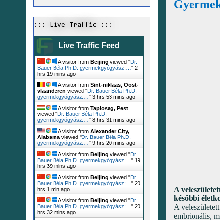
Gyermekk
::: Live Traffic :::
Live Traffic Feed
A visitor from
Beijing
viewed "
Dr.
Bauer Béla Ph.D. gyermekgyógyász:…
"
2
hrs 19 mins ago
A visitor from
Sint-niklaas, Oost-
vlaanderen
viewed "
Dr. Bauer Béla Ph.D.
gyermekgyógyász:…
"
3 hrs 53 mins ago
A visitor from
Tapiosag, Pest
viewed "
Dr. Bauer Béla Ph.D.
gyermekgyógyász:…
"
8 hrs 31 mins ago
A visitor from
Alexander City,
Alabama
viewed "
Dr. Bauer Béla Ph.D.
gyermekgyógyász:…
"
9 hrs 20 mins ago
A visitor from
Beijing
viewed "
Dr.
Bauer Béla Ph.D. gyermekgyógyász:…
"
19
hrs 39 mins ago
A visitor from
Beijing
viewed "
Dr.
Bauer Béla Ph.D. gyermekgyógyász:…
"
20
A veleszületet
hrs 1 min ago
későbbi életk
A visitor from
Beijing
viewed "
Dr.
A veleszületet
Bauer Béla Ph.D. gyermekgyógyász:…
"
20
hrs 32 mins ago
embrionális, m