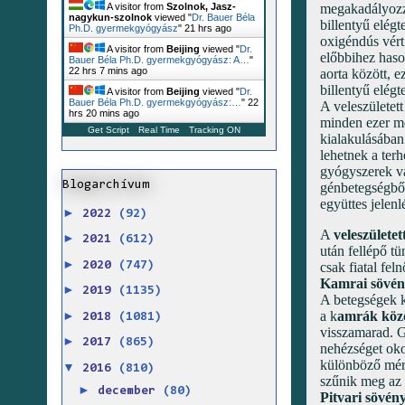
megakadályozza
A visitor from
Szolnok, Jasz-
nagykun-szolnok
viewed "
Dr. Bauer Béla
billentyű elég
Ph.D. gyermekgyógyász
"
21 hrs ago
oxigéndús vért 
A visitor from
Beijing
viewed "
Dr.
előbbihez haso
Bauer Béla Ph.D. gyermekgyógyász: A…
"
22 hrs 7 mins ago
aorta között, e
billentyű elég
A visitor from
Beijing
viewed "
Dr.
Bauer Béla Ph.D. gyermekgyógyász:…
"
22
A veleszületett
hrs 20 mins ago
minden ezer me
Get Script
Real Time
Tracking ON
kialakulásában
lehetnek a ter
gyógyszerek va
Blogarchívum
génbetegségből
együttes jelen
►
2022
(92)
A
veleszülete
►
2021
(612)
után fellépő t
►
2020
(747)
csak fiatal fel
Kamrai sövén
►
2019
(1135)
A betegségek 
►
a k
amrák közö
2018
(1081)
visszamarad. G
►
2017
(865)
nehézséget oko
különböző mért
▼
2016
(810)
szűnik meg az ö
►
december
(80)
Pitvari sövén