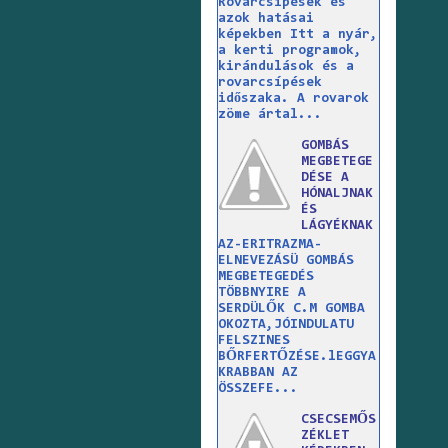
Rovarcsípések és
azok hatásai
képekben Itt a nyár,
a kerti programok,
kirándulások és a
rovarcsípések
időszaka. A rovarok
zöme ártal...
GOMBÁS
MEGBETEGE
DÉSE A
HÓNALJNAK
ÉS
LÁGYÉKNAK
AZ-ERITRAZMA-
ELNEVEZÁSÜ GOMBÁS
MEGBETEGEDÉS
TÖBBNYIRE A
SERDÜLŐK C.M GOMBA
OKOZTA,JÓINDULATU
FELSZINES
BŐRFERTŐZÉSE.lEGGYA
KRABBAN AZ
ÖSSZEFE...
CSECSEMŐS
ZÉKLET