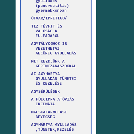
gyulladás
(pancreatitis)
gyermekkorban
ÓTVAR/IMPETIGO/
TIZ TÉVHIT ÉS
VALÓSÁG A
FÜLFÁJÁRÓL
AGYTÁLYOGHOZ IS
VEZETHETAZ
AECÜREG GYULLADÁS
MIT KEZDJÜNK A
GERINCZANASZOKKAL
AZ AGYHÁRTYA
GYULLADÁS TÜNETEI
ÉS KEZELÉSE
AGYSÉRÜLÉSEK
A FÜLCIMPA ATÓPIÁS
EKCÉMÁJA
MACSKAKARMOLÁSI
BEYEGSÉG
AGYHÁRTYA GYULLADÁS
,TÜNETEK,KEZELÉS