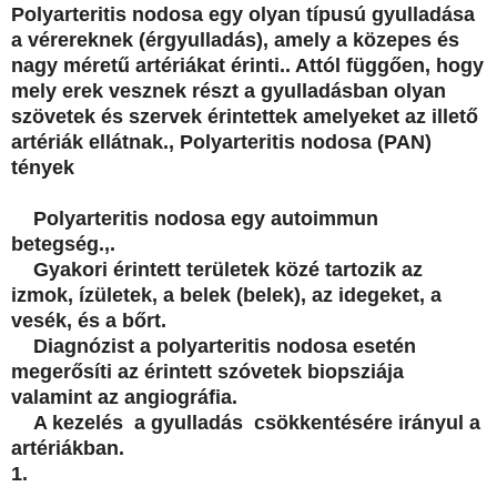
Polyarteritis nodosa egy olyan típusú gyulladása
a vérereknek (érgyulladás), amely a közepes és
nagy méretű artériákat érinti.. Attól függően, hogy
mely erek vesznek részt a gyulladásban olyan
szövetek és szervek érintettek amelyeket az illető
artériák ellátnak., Polyarteritis nodosa (PAN)
tények
Polyarteritis nodosa egy autoimmun
betegség.,.
Gyakori érintett területek közé tartozik az
izmok, ízületek, a belek (belek), az idegeket, a
vesék, és a bőrt.
Diagnózist a polyarteritis nodosa esetén
megerősíti az érintett szóvetek biopsziája
valamint az angiográfia.
A kezelés
a gyulladás
csökkentésére irányul a
artériákban.
1.