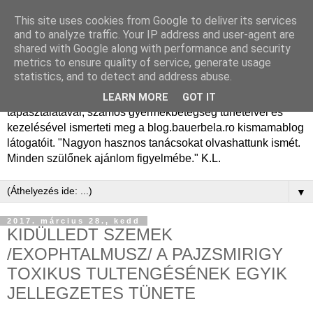
This site uses cookies from Google to deliver its services
Dr. Bauer Béla Ph.D.
and to analyze traffic. Your IP address and user-agent are
shared with Google along with performance and security
gyermekgyógyász
metrics to ensure quality of service, generate usage
statistics, and to detect and address abuse.
Dr. Bauer Béla Ph.D. gyermekgyógyász főorvos, 50 éves
LEARN MORE
GOT IT
tapasztalatával, számos gyermekbetegség tüneteivel és
kezelésével ismerteti meg a blog.bauerbela.ro kismamablog
látogatóit. "Nagyon hasznos tanácsokat olvashattunk ismét.
Minden szülőnek ajánlom figyelmébe." K.L.
▼
2017. március 28., kedd
KIDÜLLEDT SZEMEK
/EXOPHTALMUSZ/ A PAJZSMIRIGY
TOXIKUS TULTENGÉSÉNEK EGYIK
JELLEGZETES TÜNETE