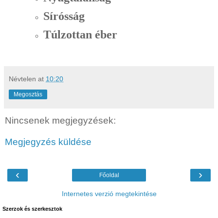
Sírósság
Túlzottan éber
Névtelen
at
10:20
Megosztás
Nincsenek megjegyzések:
Megjegyzés küldése
‹
›
Főoldal
Internetes verzió megtekintése
Szerzok és szerkesztok