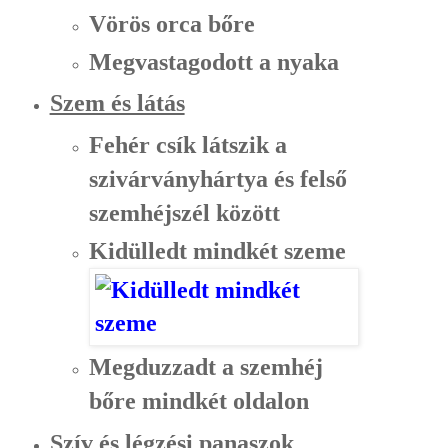
Vörös orca bőre
Megvastagodott a nyaka
Szem és látás
Fehér csík látszik a
szivárványhártya és felső
szemhéjszél között
Kidülledt mindkét szeme
Megduzzadt a szemhéj
bőre mindkét oldalon
Szív és légzési panaszok