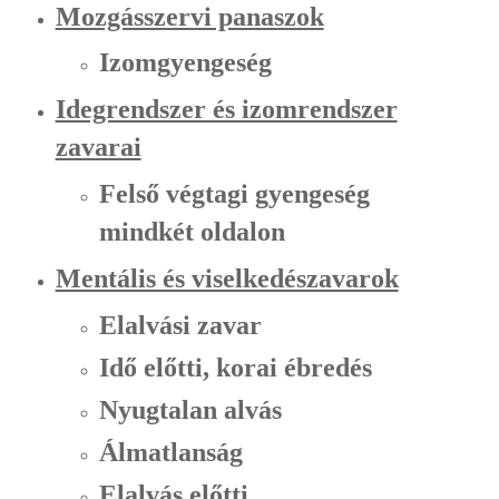
Mozgásszervi panaszok
Izomgyengeség
Idegrendszer és izomrendszer
zavarai
Felső végtagi gyengeség
mindkét oldalon
Mentális és viselkedészavarok
Elalvási zavar
Idő előtti, korai ébredés
Nyugtalan alvás
Álmatlanság
Elalvás előtti