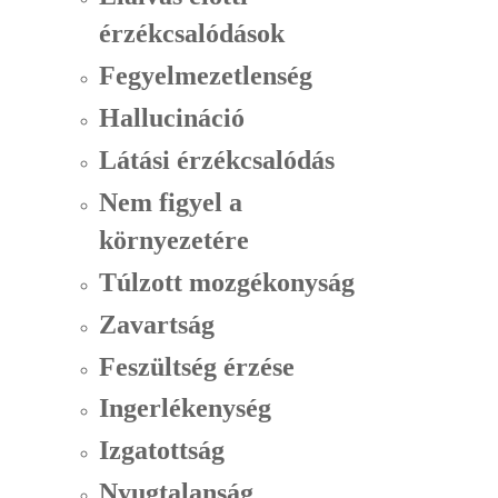
érzékcsalódások
Fegyelmezetlenség
Hallucináció
Látási érzékcsalódás
Nem figyel a
környezetére
Túlzott mozgékonyság
Zavartság
Feszültség érzése
Ingerlékenység
Izgatottság
Nyugtalanság