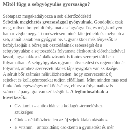
Mitől függ a sebgyógyulás gyorsasága?
Sebtapasz megakadályozza a seb elfertőződését!
Sebeink meglehetős gyorsasággal gyógyulnak.
Gondoljuk csak
meg, milyen bonyolult folyamat a sebgyógyulás, és még­is milyen
hamar végbemegy. Természetesen minél kiterjed­tebb és mélyebb a
seb, annál lassabban gyógyul be. Ugyanak­kor más tényezők is
befolyásolják a bőrsejtek osztódásának sebességét és a
sebgyógyulást: a sejtosztódás folyamata élet­korunk előrehaladtával
lassul, ugyanakkor táplálkozásunk is fontos szerepet tölt be a
folyamatban. A sebgyógyulás ugyanis növekedési és regenerálódási
folyamat, amihez szervezetünknek tápanyagokra van szüksége.
A sérült bőr számára nélkülözhetetlen, hogy szerveze­tünk új
sejteket és kollagénrostokat tudjon előállítani. Mint minden más testi
funkciónk egészséges működéséhez, ehhez a folyamathoz is
számos tápanyagra van szükségünk.
A leg­fontosabbak a
következők:
C-vitamin – antioxidáns; a kollagén-termeléshez
szükséges
Cink – nélkülözhetetlen az új sejtek kialakulásához
E-vitamin – antioxidáns; csökkenti a gyulladást és mér­