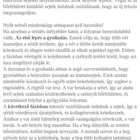
eltávo­zott sejteket helyettesítendő, azok helyébe lépnek. Végül az új
bőrfelületet kialakító sejtek indulnak osztódásnak, hogy az új felszín
megvastagodjon.
Nyílt sebnél mindenképp sebtapaszt kell használni!
Ha azonban a sérülés mélyebbre hatol, a folyamat bo­nyolultabbá
válik.
Az első lépés a gyulladás.
Ennek célja az, hogy több vér
áramoljon a sérült területre, így a vér a bőrbe került mindenféle
kórokozót és idegen testet elszállít az el­halt sejtekkel együtt. Ebben
a fázisban vérrögök is kelet­keznek a szétnyílt terület körül, hogy azt
laza szegéllyel zár­ják le.
A duzzanat és a gyulladás abban is segít szervezetünk­nek, hogy
gyorsabban a helyszínre jussanak az immunsejtek. Ezek azután
mindenféle kórokozót és egyéb sejtet bekebe­leznek, így segítve a
rögösödést. A rögből var lesz. A var beta­karja a sebet, így az alatta
levő sejtek szabadon közlekedhet­nek a szétnyílt bőrfelületen, és
zavartalanul folyhat a gyógy­ulási folyamat.
A
következő fázisban
intenzív osztódásnak indulnak a sejtek, így a
sérült véredények újraépülnek, és kollagénros­tok keletkeznek.
Amikor a var alatti hámréteg normál vastagságúra növekszik, a var
leesik. A seb helyén heg marad­hat. Ha a heg túlnyúlik az eredeti
bőrsérülésen, kelőid heg­nek nevezzük. A normál szövet és a heg
szövete közt az a kü­lönbség, hogy a heg több kollagént tartalmaz.