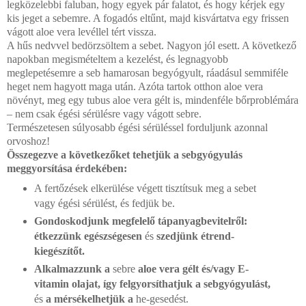
legközelebbi faluban, hogy egyek pár falatot, és hogy kérjek egy
kis jeget a sebemre. A fogadós eltűnt, majd kisvártatva egy frissen
vágott aloe vera levéllel tért vissza.
A hűs nedvvel be­dörzsöltem a sebet. Nagyon jól esett. A következő
napokban megismételtem a kezelést, és legnagyobb
meglepetésemre a seb hamarosan begyógyult, ráadásul semmiféle
heget nem ha­gyott maga után. Azóta tartok otthon aloe vera
növényt, meg egy tubus aloe vera gélt is, mindenféle bőrproblémára
– nem csak égési sérülésre vagy vágott sebre.
Természetesen súlyosabb égési sérüléssel forduljunk azon­nal
orvoshoz!
Összegezve a következőket tehetjük a sebgyógyulás
meggyorsítá­sa érdekében:
A fertőzések elkerülése végett tisztítsuk meg a sebet
vagy égési sérülést, és fedjük be.
Gondoskodjunk megfelelő tápanyagbevitelről:
étkezzünk egész­ségesen
és
szedjünk étrend-
kiegészítőt.
Alkalmazzunk a
sebre
aloe vera gélt és/vagy E-
vitamin olajat, így felgyorsíthatjuk a sebgyógyulást,
és
a mérsékelhetjük a
he-gesedést.