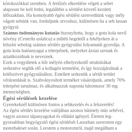
kórokozókkal szemben. A fertőzés elke­rülése végett a sebet
alaposan be kell fedni, legalábbis a sé­rülést követő kezdeti
időszakban. Ha komolyabb égési sérülést szenvedtünk vagy mély
vágott sebünk van, fordul­junk orvoshoz, különösen ha a seb lassan
gyógyul.
Számos tudományos kutatás
bizonyította, hogy a gotu kola nevű
növény
(Centella aslatica)
a műtéti hegektől a fekélyeken át a
felszíni sebekig számos sérülés gyógyulási folyamatát gyorsítja. A
gotu kola hatóanyagai a triterpének, melyeket ázsiai savnak és
aziatikozidnak is neveznek.
Ezek a vegyületek a bőr mélyén elhelyezkedő struktúrá­kat
serkentve segítik elő a kollagén termelést, és így hozzá­járulnak a
kötőszövet gyógyulásához. Emellett serkentik a sérült terület
véráramlását is. Szabványosított terméket vásároljunk, amely 70%
triterpént tartalmaz, és alkalmazzuk naponta háromszor 30 mg
mennyiségben.
Égési sérülések kezelése
Gyerekeknél különösen fontos a sebkezelés és a felszerelés!
Az égési sérülés kezelése valójában azonos bármely más sebé­vel,
vagyis azonos tápanyagokat és ellátást igényel. Életem leg­
gyorsabban begyógyuló égési sérülését Laoszban szereztem egy
motorbaleset során. Leestem a motoromról, majd megálltam a