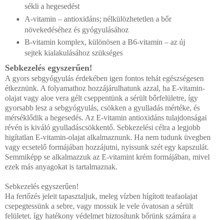
sékli a hegesedést
A-vitamin – antioxidáns; nélkülözhetetlen a bőr
növeke­déséhez és gyógyulásához
B-vitamin komplex, különösen a B6-vitamin – az új
sejtek kialakulásához szükséges
Sebkezelés egyszerűen!
A gyors sebgyógyulás érdekében igen fontos tehát egész­ségesen
étkeznünk. A folyamathoz hozzájárulhatunk azzal, ha E-vitamin-
olajat vagy aloe vera gélt cseppentünk a sérült bőrfelületre, így
gyorsabb lesz a sebgyógyulás, csökken a gyulladás mérté­ke, és
mérséklődik a hegesedés. Az E-vitamin antioxidáns tulajdonságai
révén is kiváló gyulladáscsökkentő. Sebkezelé­si célra a legjobb
higítatlan E-vitamin-olajat alkalmaznunk. Ha nem tudunk üvegben
vagy ecsetelő formájában hozzá­jutni, nyissunk szét egy kapszulát.
Semmiképp se alkalmaz­zuk az E-vitamint krém formájában, mivel
ezek más anyago­kat is tartalmaznak.
Sebkezelés egyszerűen!
Ha fertőzés jeleit tapasztaljuk, meleg vízben hígított tea­faolajat
csepegtessünk a sebre, vagy mossuk le vele óvato­san a sérült
felületet. így hatékony védelmet biztosítunk bőrünk számára a