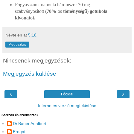
Fogyasszunk naponta háromszor 30 mg
szabványosított
(70%
-os
töménységű) gotukola-
kivonatot.
Névtelen
at
5:18
Megosztás
Nincsenek megjegyzések:
Megjegyzés küldése
‹
›
Főoldal
Internetes verzió megtekintése
Szerzok és szerkesztok
Dr.Bauer Adalbert
Erogat