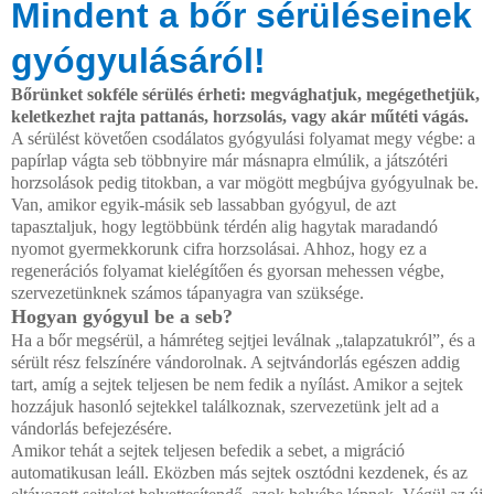
Mindent a bőr sérüléseinek
gyógyulásáról!
Bőrünket sokféle sérülés érheti: megvághatjuk, megéget­hetjük,
keletkezhet rajta pattanás, horzsolás, vagy akár műtéti vágás.
A sérülést követően csodálatos gyógyulási fo­lyamat megy végbe: a
papírlap vágta seb többnyire már más­napra elmúlik, a játszótéri
horzsolások pedig titokban, a var mögött megbújva gyógyulnak be.
Van, amikor egyik-másik seb lassabban gyógyul, de azt
tapasztaljuk, hogy leg­többünk térdén alig hagytak maradandó
nyomot gyermek­korunk cifra horzsolásai. Ahhoz, hogy ez a
regenerációs folyamat kielégítően és gyorsan mehessen végbe,
szerveze­tünknek számos tápanyagra van szüksége.
Hogyan gyógyul be a seb?
Ha a bőr megsérül, a hámréteg sejtjei leválnak „talapzatuk­ról”, és a
sérült rész felszínére vándorolnak. A sejtvándor­lás egészen addig
tart, amíg a sejtek teljesen be nem fedik a nyílást. Amikor a sejtek
hozzájuk hasonló sejtekkel találkoz­nak, szervezetünk jelt ad a
vándorlás befejezésére.
Amikor te­hát a sejtek teljesen befedik a sebet, a migráció
automatiku­san leáll. Eközben más sejtek osztódni kezdenek, és az