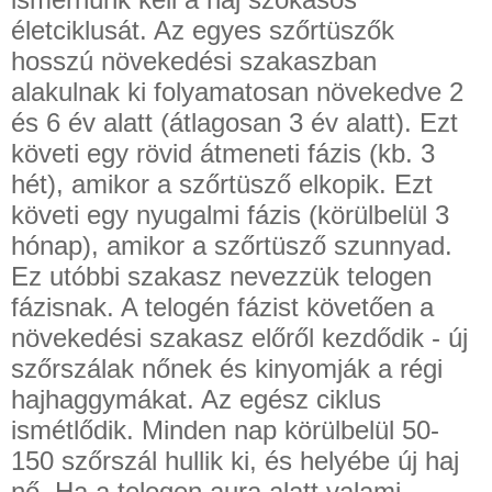
életciklusát. Az egyes szőrtüszők
hosszú növekedési szakaszban
alakulnak ki folyamatosan növekedve 2
és 6 év alatt (átlagosan 3 év alatt). Ezt
követi egy rövid átmeneti fázis (kb. 3
hét), amikor a szőrtüsző elkopik. Ezt
követi egy nyugalmi fázis (körülbelül 3
hónap), amikor a szőrtüsző szunnyad.
Ez utóbbi szakasz nevezzük telogen
fázisnak. A telogén fázist követően a
növekedési szakasz előről kezdődik - új
szőrszálak nőnek és kinyomják a régi
hajhaggymákat. Az egész ciklus
ismétlődik. Minden nap körülbelül 50-
150 szőrszál hullik ki, és helyébe új haj
nő. Ha a telogen aura alatt valami