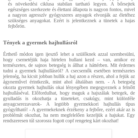
és növekedési ciklusa stabilan tartható legyen. A bőrsejtek
egészséges szerkezete és élettani állapota is nagyon fontos, mivel
a nagyon agresszív gyógyszeres anyagok elvonják az életéhez
szükséges anyagokat. Ezért is jelentkeznek a tünetek a hajas
fejbőrön.
Tények a gyermek hajhullásról
Érthető módon igen ijesztő lehet a szülőknek azzal szembesülni,
hogy csemetéjük haja hirtelen hullani kezd – van, amikor ez
természetes, de sajnos betegség is állhat a háttérben. Mit érdemes
tudni a gyermek hajhullásról? A csecsemők esetében természetes
jelenség, ha kicsit jobban hullik a haj azon a részen, ahol a fejük az
ágyneművel érintkezik, mint ahol általában nem. - A betegség
okozta gyermek hajhullás okai lényegében megegyeznek a felnőtt
hajhulláséval. Előfordulhat, hogy maguk a hajszálak betegek, de
gyulladás is okozhatja a tüneteket, csakúgy, mint különféle
anyagcserezavarok- A legtöbb gyermekkori hajhullás típus
gyógyítható! - A gyermekeknek érzékeny a fejbőre, ezért akár az is
problémát okozhat, ha nem megfelelően kezeljük a hajukat. Egy
rendszeresen túl szorosra fogott copf rengeteg kárt okozhat!