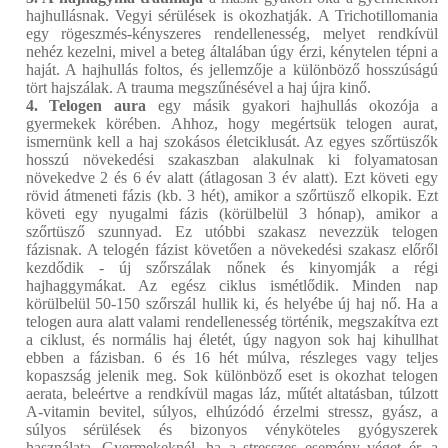
hajhullásnak. Vegyi sérülések is okozhatják. A Trichotillomania
egy rögeszmés-kényszeres rendellenesség, melyet rendkívül
nehéz kezelni, mivel a beteg általában úgy érzi, kénytelen tépni a
haját. A hajhullás foltos, és jellemzője a különböző hosszúságú
tört hajszálak. A trauma megszűnésével a haj újra kinő.
4. Telogen aura
egy másik gyakori hajhullás okozója a
gyermekek körében. Ahhoz, hogy megértsük telogen aurat,
ismernünk kell a haj szokásos életciklusát. Az egyes szőrtüszők
hosszú növekedési szakaszban alakulnak ki folyamatosan
növekedve 2 és 6 év alatt (átlagosan 3 év alatt). Ezt követi egy
rövid átmeneti fázis (kb. 3 hét), amikor a szőrtüsző elkopik. Ezt
követi egy nyugalmi fázis (körülbelül 3 hónap), amikor a
szőrtüsző szunnyad. Ez utóbbi szakasz nevezzük telogen
fázisnak. A telogén fázist követően a növekedési szakasz előről
kezdődik - új szőrszálak nőnek és kinyomják a régi
hajhaggymákat. Az egész ciklus ismétlődik. Minden nap
körülbelül 50-150 szőrszál hullik ki, és helyébe új haj nő. Ha a
telogen aura alatt valami rendellenesség történik, megszakítva ezt
a ciklust, és normális haj életét, úgy nagyon sok haj kihullhat
ebben a fázisban. 6 és 16 hét múlva, részleges vagy teljes
kopaszság jelenik meg. Sok különböző eset is okozhat telogen
aerata, beleértve a rendkívül magas láz, műtét altatásban, túlzott
A-vitamin bevitel, súlyos, elhúzódó érzelmi stressz, gyász, a
súlyos sérülések és bizonyos vényköteles gyógyszerek
használata. Gyermekeknél, ha a stresszes esemény véget ér, a