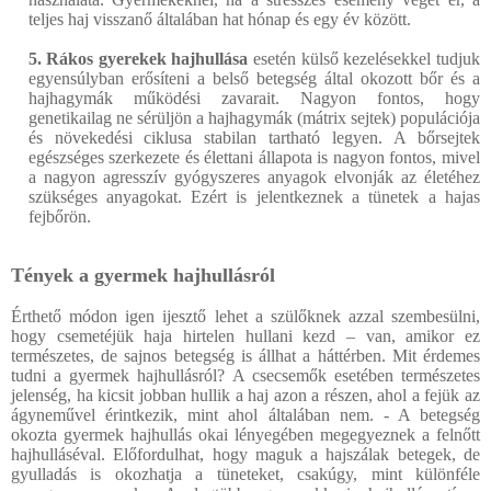
teljes haj visszanő általában hat hónap és egy év között.
5. Rákos gyerekek hajhullása
esetén külső kezelésekkel tudjuk
egyensúlyban erősíteni a belső betegség által okozott bőr és a
hajhagymák működési zavarait. Nagyon fontos, hogy
genetikailag ne sérüljön a hajhagymák (mátrix sejtek) populációja
és növekedési ciklusa stabilan tartható legyen. A bőrsejtek
egészséges szerkezete és élettani állapota is nagyon fontos, mivel
a nagyon agresszív gyógyszeres anyagok elvonják az életéhez
szükséges anyagokat. Ezért is jelentkeznek a tünetek a hajas
fejbőrön.
Tények a gyermek hajhullásról
Érthető módon igen ijesztő lehet a szülőknek azzal szembesülni,
hogy csemetéjük haja hirtelen hullani kezd – van, amikor ez
természetes, de sajnos betegség is állhat a háttérben. Mit érdemes
tudni a gyermek hajhullásról? A csecsemők esetében természetes
jelenség, ha kicsit jobban hullik a haj azon a részen, ahol a fejük az
ágyneművel érintkezik, mint ahol általában nem. - A betegség
okozta gyermek hajhullás okai lényegében megegyeznek a felnőtt
hajhulláséval. Előfordulhat, hogy maguk a hajszálak betegek, de
gyulladás is okozhatja a tüneteket, csakúgy, mint különféle