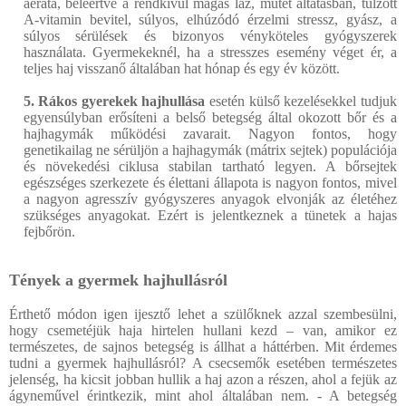
aerata, beleértve a rendkívül magas láz, műtét altatásban, túlzott
A-vitamin bevitel, súlyos, elhúzódó érzelmi stressz, gyász, a
súlyos sérülések és bizonyos vényköteles gyógyszerek
használata. Gyermekeknél, ha a stresszes esemény véget ér, a
teljes haj visszanő általában hat hónap és egy év között.
5. Rákos gyerekek hajhullása
esetén külső kezelésekkel tudjuk
egyensúlyban erősíteni a belső betegség által okozott bőr és a
hajhagymák működési zavarait. Nagyon fontos, hogy
genetikailag ne sérüljön a hajhagymák (mátrix sejtek) populációja
és növekedési ciklusa stabilan tartható legyen. A bőrsejtek
egészséges szerkezete és élettani állapota is nagyon fontos, mivel
a nagyon agresszív gyógyszeres anyagok elvonják az életéhez
szükséges anyagokat. Ezért is jelentkeznek a tünetek a hajas
fejbőrön.
Tények a gyermek hajhullásról
Érthető módon igen ijesztő lehet a szülőknek azzal szembesülni,
hogy csemetéjük haja hirtelen hullani kezd – van, amikor ez
természetes, de sajnos betegség is állhat a háttérben. Mit érdemes
tudni a gyermek hajhullásról? A csecsemők esetében természetes
jelenség, ha kicsit jobban hullik a haj azon a részen, ahol a fejük az
ágyneművel érintkezik, mint ahol általában nem. - A betegség