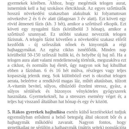
gyermekek körében. Ahhoz, hogy megértsük telogen aurat,
ismernünk kell a haj szokásos életciklusát. Az egyes szőrtüszők
hosszú növekedési szakaszban alakulnak ki folyamatosan
növekedve 2 és 6 év alatt (átlagosan 3 év alatt). Ezt követi egy
rövid átmeneti fázis (kb. 3 hét), amikor a szőrtüsző elkopik. Ezt
követi egy nyugalmi fázis (körülbelül 3 hónap), amikor a
szőrtüsző szunnyad. Ez utóbbi szakasz nevezzük telogen
fázisnak. A telogén fázist követően a növekedési szakasz előről
kezdődik - új szőrszálak nőnek és kinyomják a régi
hajhaggymákat. Az egész ciklus ismétlődik. Minden nap
körülbelül 50-150 szőrszál hullik ki, és helyébe új haj nő. Ha a
telogen aura alatt valami rendellenesség történik, megszakítva ezt
a ciklust, és normális haj életét, úgy nagyon sok haj kihullhat
ebben a fázisban. 6 és 16 hét múlva, részleges vagy teljes
kopaszság jelenik meg. Sok különböző eset is okozhat telogen
aerata, beleértve a rendkívül magas láz, műtét altatásban, túlzott
A-vitamin bevitel, súlyos, elhúzódó érzelmi stressz, gyász, a
súlyos sérülések és bizonyos vényköteles gyógyszerek
használata. Gyermekeknél, ha a stresszes esemény véget ér, a
teljes haj visszanő általában hat hónap és egy év között.
5. Rákos gyerekek hajhullása
esetén külső kezelésekkel tudjuk
egyensúlyban erősíteni a belső betegség által okozott bőr és a
hajhagymák működési zavarait. Nagyon fontos, hogy
genetikailag ne sérüljön a hajhagymák (mátrix sejtek) populációja