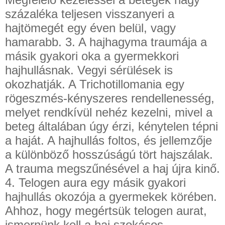
százaléka teljesen visszanyeri a
hajtömegét egy éven belül, vagy
hamarabb. 3. A hajhagyma traumája a
másik gyakori oka a gyermekkori
hajhullásnak. Vegyi sérülések is
okozhatják. A Trichotillomania egy
rögeszmés-kényszeres rendellenesség,
melyet rendkívül nehéz kezelni, mivel a
beteg általában úgy érzi, kénytelen tépni
a haját. A hajhullás foltos, és jellemzője
a különböző hosszúságú tört hajszálak.
A trauma megszűnésével a haj újra kinő.
4. Telogen aura egy másik gyakori
hajhullás okozója a gyermekek körében.
Ahhoz, hogy megértsük telogen aurat,
ismernünk kell a haj szokásos