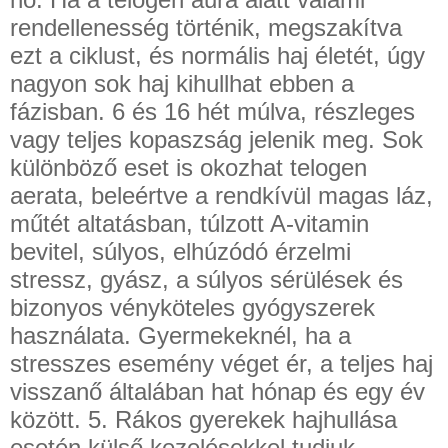
rendellenesség történik, megszakítva
ezt a ciklust, és normális haj életét, úgy
nagyon sok haj kihullhat ebben a
fázisban. 6 és 16 hét múlva, részleges
vagy teljes kopaszság jelenik meg. Sok
különböző eset is okozhat telogen
aerata, beleértve a rendkívül magas láz,
műtét altatásban, túlzott A-vitamin
bevitel, súlyos, elhúzódó érzelmi
stressz, gyász, a súlyos sérülések és
bizonyos vényköteles gyógyszerek
használata. Gyermekeknél, ha a
stresszes esemény véget ér, a teljes haj
visszanő általában hat hónap és egy év
között. 5. Rákos gyerekek hajhullása
esetén külső kezelésekkel tudjuk