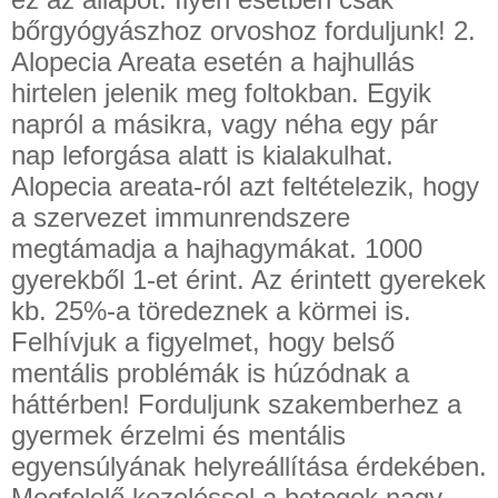
bőrgyógyászhoz orvoshoz forduljunk! 2.
Alopecia Areata esetén a hajhullás
hirtelen jelenik meg foltokban. Egyik
napról a másikra, vagy néha egy pár
nap leforgása alatt is kialakulhat.
Alopecia areata-ról azt feltételezik, hogy
a szervezet immunrendszere
megtámadja a hajhagymákat. 1000
gyerekből 1-et érint. Az érintett gyerekek
kb. 25%-a töredeznek a körmei is.
Felhívjuk a figyelmet, hogy belső
mentális problémák is húzódnak a
háttérben! Forduljunk szakemberhez a
gyermek érzelmi és mentális
egyensúlyának helyreállítása érdekében.
Megfelelő kezeléssel a betegek nagy