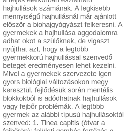
hajhullások számának. A legkisebb
mennyiségű hajhullásnál már ajánlott
először a biohajgyógyászt felkeresni. A
gyermekek a hajhullása aggodalomra
adhat okot a szülőknek, de vigaszt
nyújthat azt, hogy a legtöbb
gyermekkorú hajhullással szenvedő
beteget eredményesen lehet kezelni.
Mivel a gyermekek szervezete igen
gyors biológiai változásokon megy
keresztül, fejlődésük során mentális
blokkokból is adódhatnak hajhullások
vagy fejbőr problémák. A legtöbb
gyermek az alábbi típusú hajhullásoktól
szenved: 1. Tinea capitis (ótvar a
fejbőrön): felületi gombás fertőzés a