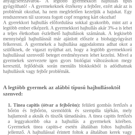
anyagcserezavarok- A legtöbb gyermekkori hajhullás típus
gyógyítható! - A gyermekeknek érzékeny a fejbőre, ezért akár az is
problémát okozhat, ha nem megfelelően kezeljük a hajukat. Egy
rendszeresen túl szorosra fogott copf rengeteg kárt okozhat!
A gyerekkori hajhullás előfordulása sokkal gyakoribb, mint azt a
legtöbb ember elképzeli. A gyermekkori hajhullás akár 3%-a is lehet
a teljes életkorban észlelhető hajhullások számának. A legkisebb
mennyiségű hajhullásnál már ajánlott először a biohajgyógyászt
felkeresni. A gyermekek a hajhullása aggodalomra adhat okot a
szülőknek, de vigaszt nyújthat azt, hogy a legtöbb gyermekkorú
hajhullással szenvedő beteget eredményesen lehet kezelni. Mivel a
gyermekek szervezete igen gyors biológiai változásokon megy
keresztül, fejlődésük során mentális blokkokból is adódhatnak
hajhullások vagy fejbőr problémák.
A legtöbb gyermek az alábbi típusú hajhullásoktól
szenved:
1. Tinea capitis (ótvar a fejbőrön):
felületi gombás fertőzés a
bőrön és fejbőrön, szemöldök és szempilla tájékán, mely
hajlamosít a aknák és tüszők támadására. A tinea capitis fertőzés
a leggyakoribb oka a hajhullás a gyermekek körében.
Gyermekek tinea capitis-e esetén általában foltos hajhullás
jellemző. A hajhullással érintett foltok a általában kerek vagy