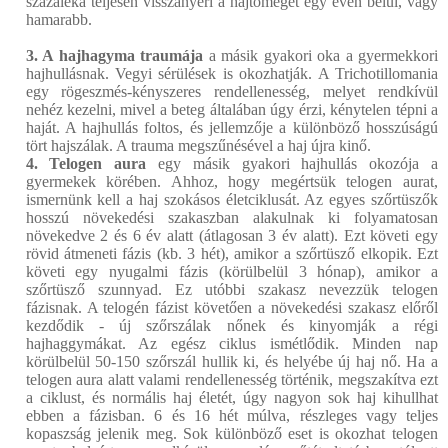
százaléka teljesen visszanyeri a hajtömegét egy éven belül, vagy
hamarabb.
3. A hajhagyma traumája
a másik gyakori oka a gyermekkori
hajhullásnak. Vegyi sérülések is okozhatják. A Trichotillomania
egy rögeszmés-kényszeres rendellenesség, melyet rendkívül
nehéz kezelni, mivel a beteg általában úgy érzi, kénytelen tépni a
haját. A hajhullás foltos, és jellemzője a különböző hosszúságú
tört hajszálak. A trauma megszűnésével a haj újra kinő.
4. Telogen aura
egy másik gyakori hajhullás okozója a
gyermekek körében. Ahhoz, hogy megértsük telogen aurat,
ismernünk kell a haj szokásos életciklusát. Az egyes szőrtüszők
hosszú növekedési szakaszban alakulnak ki folyamatosan
növekedve 2 és 6 év alatt (átlagosan 3 év alatt). Ezt követi egy
rövid átmeneti fázis (kb. 3 hét), amikor a szőrtüsző elkopik. Ezt
követi egy nyugalmi fázis (körülbelül 3 hónap), amikor a
szőrtüsző szunnyad. Ez utóbbi szakasz nevezzük telogen
fázisnak. A telogén fázist követően a növekedési szakasz előről
kezdődik - új szőrszálak nőnek és kinyomják a régi
hajhaggymákat. Az egész ciklus ismétlődik. Minden nap
körülbelül 50-150 szőrszál hullik ki, és helyébe új haj nő. Ha a
telogen aura alatt valami rendellenesség történik, megszakítva ezt
a ciklust, és normális haj életét, úgy nagyon sok haj kihullhat
ebben a fázisban. 6 és 16 hét múlva, részleges vagy teljes
kopaszság jelenik meg. Sok különböző eset is okozhat telogen