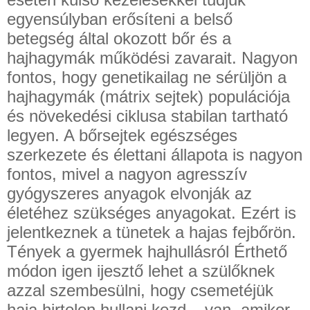
egyensúlyban erősíteni a belső
betegség által okozott bőr és a
hajhagymák működési zavarait. Nagyon
fontos, hogy genetikailag ne sérüljön a
hajhagymák (mátrix sejtek) populációja
és növekedési ciklusa stabilan tartható
legyen. A bőrsejtek egészséges
szerkezete és élettani állapota is nagyon
fontos, mivel a nagyon agresszív
gyógyszeres anyagok elvonják az
életéhez szükséges anyagokat. Ezért is
jelentkeznek a tünetek a hajas fejbőrön.
Tények a gyermek hajhullásról Érthető
módon igen ijesztő lehet a szülőknek
azzal szembesülni, hogy csemetéjük
haja hirtelen hullani kezd – van, amikor