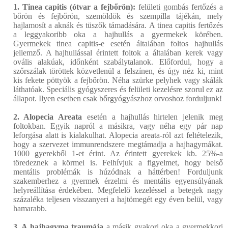
1. Tinea capitis (ótvar a fejbőrön):
felületi gombás fertőzés a
bőrön és fejbőrön, szemöldök és szempilla tájékán, mely
hajlamosít a aknák és tüszők támadására. A tinea capitis fertőzés
a leggyakoribb oka a hajhullás a gyermekek körében.
Gyermekek tinea capitis-e esetén általában foltos hajhullás
jellemző. A hajhullással érintett foltok a általában kerek vagy
ovális alakúak, időnként szabálytalanok. Előfordul, hogy a
szőrszálak töröttek közvetlenül a felszínen, és úgy néz ki, mint
kis fekete pöttyök a fejbőrön. Néha szürke pelyhek vagy skálák
láthatóak. Speciális gyógyszeres és felületi kezelésre szorul ez az
állapot. Ilyen esetben csak bőrgyógyászhoz orvoshoz forduljunk!
2. Alopecia Areata
esetén a hajhullás hirtelen jelenik meg
foltokban. Egyik napról a másikra, vagy néha egy pár nap
leforgása alatt is kialakulhat. Alopecia areata-ról azt feltételezik,
hogy a szervezet immunrendszere megtámadja a hajhagymákat.
1000 gyerekből 1-et érint. Az érintett gyerekek kb. 25%-a
töredeznek a körmei is. Felhívjuk a figyelmet, hogy belső
mentális problémák is húzódnak a háttérben! Forduljunk
szakemberhez a gyermek érzelmi és mentális egyensúlyának
helyreállítása érdekében. Megfelelő kezeléssel a betegek nagy
százaléka teljesen visszanyeri a hajtömegét egy éven belül, vagy
hamarabb.
3. A hajhagyma traumája
a másik gyakori oka a gyermekkori