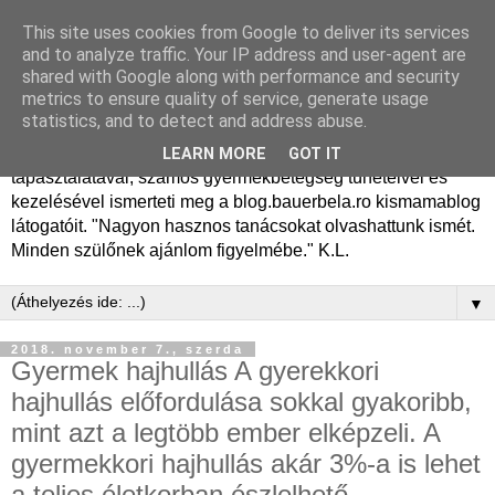
This site uses cookies from Google to deliver its services
Dr. Bauer Béla Ph.D.
and to analyze traffic. Your IP address and user-agent are
shared with Google along with performance and security
gyermekgyógyász
metrics to ensure quality of service, generate usage
statistics, and to detect and address abuse.
Dr. Bauer Béla Ph.D. gyermekgyógyász főorvos, 50 éves
LEARN MORE
GOT IT
tapasztalatával, számos gyermekbetegség tüneteivel és
kezelésével ismerteti meg a blog.bauerbela.ro kismamablog
látogatóit. "Nagyon hasznos tanácsokat olvashattunk ismét.
Minden szülőnek ajánlom figyelmébe." K.L.
▼
2018. november 7., szerda
Gyermek hajhullás A gyerekkori
hajhullás előfordulása sokkal gyakoribb,
mint azt a legtöbb ember elképzeli. A
gyermekkori hajhullás akár 3%-a is lehet
a teljes életkorban észlelhető