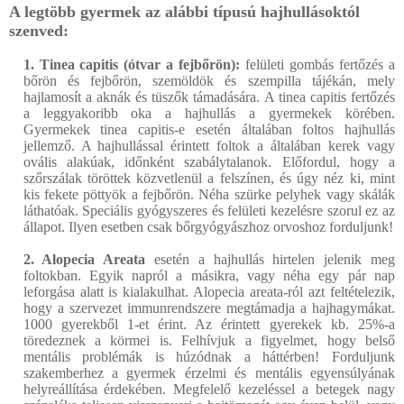
A legtöbb gyermek az alábbi típusú hajhullásoktól
szenved:
1. Tinea capitis (ótvar a fejbőrön):
felületi gombás fertőzés a
bőrön és fejbőrön, szemöldök és szempilla tájékán, mely
hajlamosít a aknák és tüszők támadására. A tinea capitis fertőzés
a leggyakoribb oka a hajhullás a gyermekek körében.
Gyermekek tinea capitis-e esetén általában foltos hajhullás
jellemző. A hajhullással érintett foltok a általában kerek vagy
ovális alakúak, időnként szabálytalanok. Előfordul, hogy a
szőrszálak töröttek közvetlenül a felszínen, és úgy néz ki, mint
kis fekete pöttyök a fejbőrön. Néha szürke pelyhek vagy skálák
láthatóak. Speciális gyógyszeres és felületi kezelésre szorul ez az
állapot. Ilyen esetben csak bőrgyógyászhoz orvoshoz forduljunk!
2. Alopecia Areata
esetén a hajhullás hirtelen jelenik meg
foltokban. Egyik napról a másikra, vagy néha egy pár nap
leforgása alatt is kialakulhat. Alopecia areata-ról azt feltételezik,
hogy a szervezet immunrendszere megtámadja a hajhagymákat.
1000 gyerekből 1-et érint. Az érintett gyerekek kb. 25%-a
töredeznek a körmei is. Felhívjuk a figyelmet, hogy belső
mentális problémák is húzódnak a háttérben! Forduljunk
szakemberhez a gyermek érzelmi és mentális egyensúlyának
helyreállítása érdekében. Megfelelő kezeléssel a betegek nagy