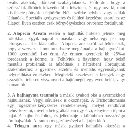
ovális alakúak, időnként szabálytalanok. Előfordul, hogy a
szőrszálak töröttek közvetlenül a felszínen, és úgy néz ki, mint
kis fekete pöttyök a fejbőrön. Néha szürke pelyhek vagy skálák
láthatóak. Speciális gyógyszeres és felületi kezelésre szorul ez az
állapot. Ilyen esetben csak bőrgyógyászhoz orvoshoz forduljunk!
2. Alopecia Areata
esetén a hajhullás hirtelen jelenik meg
foltokban. Egyik napról a másikra, vagy néha egy pár nap
leforgása alatt is kialakulhat. Alopecia areata-ról azt feltételezik,
hogy a szervezet immunrendszere megtámadja a hajhagymákat.
1000 gyerekből 1-et érint. Az érintett gyerekek kb. 25%-a
töredeznek a körmei is. Felhívjuk a figyelmet, hogy belső
mentális problémák is húzódnak a háttérben! Forduljunk
szakemberhez a gyermek érzelmi és mentális egyensúlyának
helyreállítása érdekében. Megfelelő kezeléssel a betegek nagy
százaléka teljesen visszanyeri a hajtömegét egy éven belül, vagy
hamarabb.
3. A hajhagyma traumája
a másik gyakori oka a gyermekkori
hajhullásnak. Vegyi sérülések is okozhatják. A Trichotillomania
egy rögeszmés-kényszeres rendellenesség, melyet rendkívül
nehéz kezelni, mivel a beteg általában úgy érzi, kénytelen tépni a
haját. A hajhullás foltos, és jellemzője a különböző hosszúságú
tört hajszálak. A trauma megszűnésével a haj újra kinő.
4. Telogen aura
egy másik gyakori hajhullás okozója a