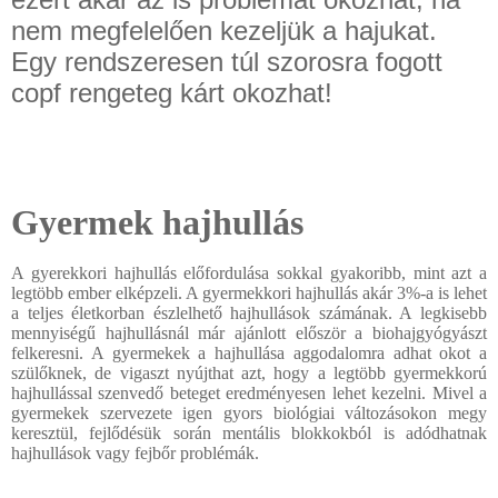
nem megfelelően kezeljük a hajukat.
Egy rendszeresen túl szorosra fogott
copf rengeteg kárt okozhat!
Gyermek hajhullás
A gyerekkori hajhullás előfordulása sokkal gyakoribb, mint azt a
legtöbb ember elképzeli. A gyermekkori hajhullás akár 3%-a is lehet
a teljes életkorban észlelhető hajhullások számának. A legkisebb
mennyiségű hajhullásnál már ajánlott először a biohajgyógyászt
felkeresni. A gyermekek a hajhullása aggodalomra adhat okot a
szülőknek, de vigaszt nyújthat azt, hogy a legtöbb gyermekkorú
hajhullással szenvedő beteget eredményesen lehet kezelni. Mivel a
gyermekek szervezete igen gyors biológiai változásokon megy
keresztül, fejlődésük során mentális blokkokból is adódhatnak
hajhullások vagy fejbőr problémák.