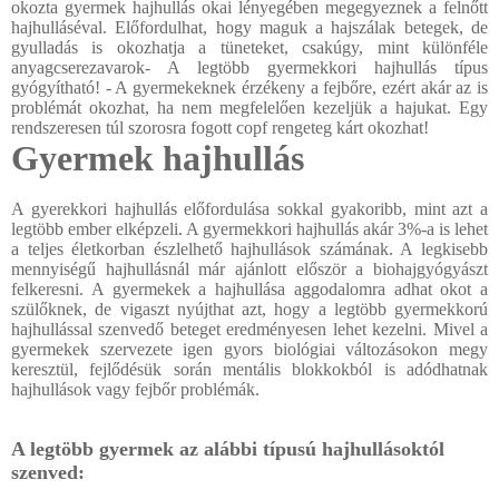
okozta gyermek hajhullás okai lényegében megegyeznek a felnőtt
hajhulláséval. Előfordulhat, hogy maguk a hajszálak betegek, de
gyulladás is okozhatja a tüneteket, csakúgy, mint különféle
anyagcserezavarok- A legtöbb gyermekkori hajhullás típus
gyógyítható! - A gyermekeknek érzékeny a fejbőre, ezért akár az is
problémát okozhat, ha nem megfelelően kezeljük a hajukat. Egy
rendszeresen túl szorosra fogott copf rengeteg kárt okozhat!
Gyermek hajhullás
A gyerekkori hajhullás előfordulása sokkal gyakoribb, mint azt a
legtöbb ember elképzeli. A gyermekkori hajhullás akár 3%-a is lehet
a teljes életkorban észlelhető hajhullások számának. A legkisebb
mennyiségű hajhullásnál már ajánlott először a biohajgyógyászt
felkeresni. A gyermekek a hajhullása aggodalomra adhat okot a
szülőknek, de vigaszt nyújthat azt, hogy a legtöbb gyermekkorú
hajhullással szenvedő beteget eredményesen lehet kezelni. Mivel a
gyermekek szervezete igen gyors biológiai változásokon megy
keresztül, fejlődésük során mentális blokkokból is adódhatnak
hajhullások vagy fejbőr problémák.
A legtöbb gyermek az alábbi típusú hajhullásoktól
szenved: