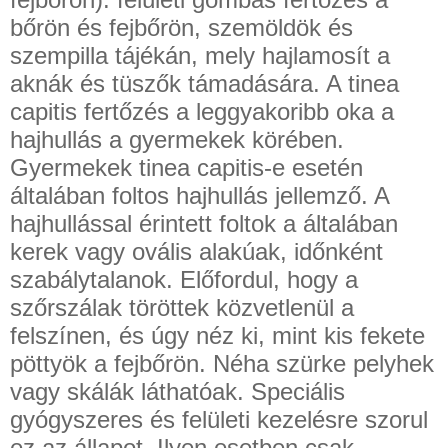
bőrön és fejbőrön, szemöldök és
szempilla tájékán, mely hajlamosít a
aknák és tüszők támadására. A tinea
capitis fertőzés a leggyakoribb oka a
hajhullás a gyermekek körében.
Gyermekek tinea capitis-e esetén
általában foltos hajhullás jellemző. A
hajhullással érintett foltok a általában
kerek vagy ovális alakúak, időnként
szabálytalanok. Előfordul, hogy a
szőrszálak töröttek közvetlenül a
felszínen, és úgy néz ki, mint kis fekete
pöttyök a fejbőrön. Néha szürke pelyhek
vagy skálák láthatóak. Speciális
gyógyszeres és felületi kezelésre szorul
ez az állapot. Ilyen esetben csak