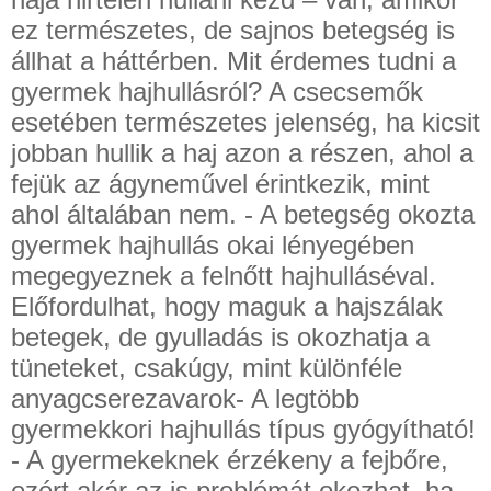
ez természetes, de sajnos betegség is
állhat a háttérben. Mit érdemes tudni a
gyermek hajhullásról? A csecsemők
esetében természetes jelenség, ha kicsit
jobban hullik a haj azon a részen, ahol a
fejük az ágyneművel érintkezik, mint
ahol általában nem. - A betegség okozta
gyermek hajhullás okai lényegében
megegyeznek a felnőtt hajhulláséval.
Előfordulhat, hogy maguk a hajszálak
betegek, de gyulladás is okozhatja a
tüneteket, csakúgy, mint különféle
anyagcserezavarok- A legtöbb
gyermekkori hajhullás típus gyógyítható!
- A gyermekeknek érzékeny a fejbőre,
ezért akár az is problémát okozhat, ha