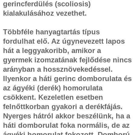
gerincferdülés (scoliosis)
kialakulásához vezethet.
Többféle hanyagtartás típus
fordulhat elő. Az úgynevezett lapos
hát a leggyakoribb, amikor a
gyermek izomzatának fejlődése nincs
arányban a hossznövekedéssel.
Ilyenkor a háti gerinc domborulata és
az ágyéki (derék) homorulata
csökkent. Kezeletlen esetben
felnőttkorban gyakori a derékfájás.
Nyerges hátról akkor beszélünk, ha a
háti domborulat foka normális, de az
ágyéki homorulat fokozott. Domború