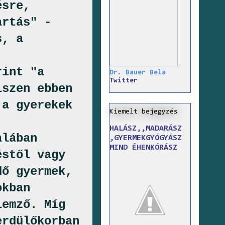
ésre,
artás" -
s, a
rint "a
Dr. Bauer Bela
Twitter
iszen ebben
 a gyerekek
Kiemelt bejegyzés
HALÁSZ,,MADARÁSZ
alában
,GYERMEKGYÓGYÁSZ
MIND ÉHENKÓRÁSZ
éstől vagy
dő gyermek,
okban
lemző. Míg
erdülőkorban