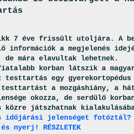
artás
ikk 7 éve frissült utoljára. A b
lő információk a megjelenés idej
, de mára elavultak lehetnek.
fiatalabb korban látszik a magya
z testtartás egy gyerekortopédus
 testtartást a mozgáshiány, a há
lensége okozza, de serdülő korba
s közre játszhatnak kialakulásáb
s időjárási jelenséget fotóztál?
 és nyerj! RÉSZLETEK