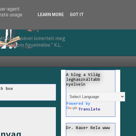
user-agent
erate usage
LEARN MORE
GOT IT
és kezelésével ismerteti meg
k ajánlom figyelmébe." K.L.
A blog a Világ
leghasználtabb
nyelvein
ch box
Powered by
Translate
Dr. Bauer Bela www
anyag