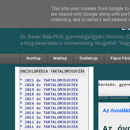
This site uses cookies from Google to d
are shared with Google along with perf
Dr. Bauer Béla Ph.D. 
statistics, and to detect and address 
Dr. Bauer Béla Ph.D. gyermekgyógyász főorvos, 50
a blog.bauerbela.ro kismamablog látogatóit. "Nag
Startlap
Weblap
Önéletrajz
Pápai Pári
ENCIKLOPÉDIA TARTALOMJEGYZÉK
* 2021 év TARTALOMJEGYZÉK
Keresés: gyer
* 2020 év TARTALOMJEGYZÉK
* 2019 év TARTALOMJEGYZÉK
* 2018 év TARTALOMJEGYZÉK
2018. november 
* 2017 év TARTALOMJEGYZÉK
* 2016 év TARTALOMJEGYZÉK
* 2015 év TARTALOMJEGYZÉK
Az óvodákb
* 2014 év TARTALOMJEGYZÉK
* 2013 év TARTALOMJEGYZÉK
* 2012 év TARTALOMJEGYZÉK
Az óv
* 2011 év TARTALOMJEGYZÉK