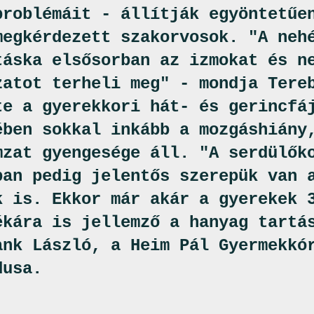
problémáit - állítják egyöntetűe
megkérdezett szakorvosok. "A neh
táska elsősorban az izmokat és n
zatot terheli meg" - mondja Tere
te a gyerekkori hát- és gerincfá
ében sokkal inkább a mozgáshiány
mzat gyengesége áll. "A serdülők
ban pedig jelentős szerepük van 
k is. Ekkor már akár a gyerekek 
ékára is jellemző a hanyag tartá
ank László, a Heim Pál Gyermekkó
dusa.