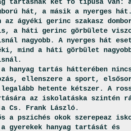
ag tartásnak két fő típusa van: 
mború hát, a másik a nyerges hát
n az ágyéki gerinc szakasz dombo
is, a háti gerinc görbülete visz
isnál nagyobb. A nyerges hát ese
éki, mind a háti görbület nagyob
isnál.
 a hanyag tartás hátterében ninc
ozás, ellenszere a sport, elsőso
 legalább hetente kétszer. A ros
rtására az iskolatáska szintén r
ja Cs. Frank László.
ős a pszichés okok szerepeaz isk
 a gyerekek hanyag tartását és