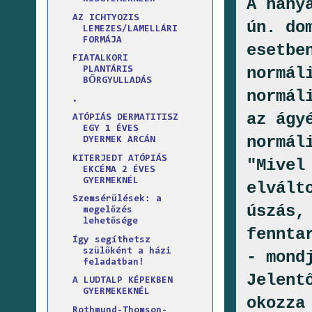
A hany
AZ ICHTYOZIS
ún. do
LEMEZES/LAMELLÁRI
FORMÁJA
esetbe
FIATALKORI
normál
PLANTÁRIS
BŐRGYULLADÁS
normál
.
az ágy
ATÓPIÁS DERMATITISZ
EGY 1 ÉVES
normál
DYERMEK ARCÁN
KITERJEDT ATÓPIÁS
"Mivel
EKCÉMA 2 ÉVES
GYERMEKNÉL
elvált
Szemsérülések: a
úszás,
megelőzés
lehetősége
fennta
Így segíthetsz
szülőként a házi
- mond
feladatban!
Jelent
A LUDTALP KÉPEKBEN
GYERMEKEKNÉL
okozza
Rothmund-Thomson-