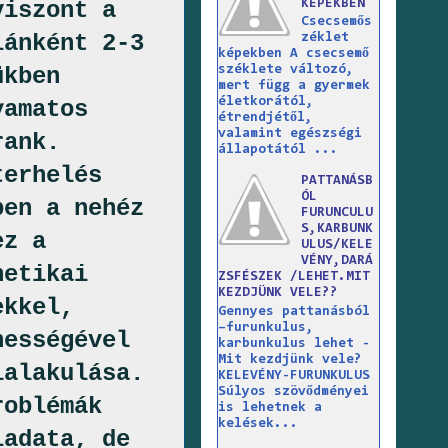
KÉPEKBEN
viszont a
Csecsemős
lánként 2-3
zéklet
képekben A csecsemő
ükben
széklete változó,
mert függ a gyermek
életkorától,
yamatos
étrendjétől,
valamint egészségi
rank.
állapotától ...
terhelés
PATTANÁSB
ÓL
ben a nehéz
FURUNCULU
S,KARBUNK
ez a
ULUS/KELE
VÉNY,DARÁ
netikai
ZSFÉSZEK /LEHET.MIT
KEZDJÜNK VELE??
ekkel,
Gennyes pattanásból
–furunkulus,
nességével
karbunkulus lehet -
Mit kezdjünk vele?
ialakulása.
KELEVÉNY-FURUNKULUS
Súlyos szövődményei
roblémák
is lehetnek a
kelések...
ladata, de