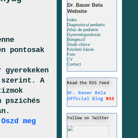
Dr. Bauer Bela
Website
Index
Diagnosticul pediatric
Atlas de pediatrie
Gyermekgondozás
enne
Böngésző
Studii clinice
én pontosak
Közéleti Írások
Foto
CV
Contact
r gyerekeken
 szerint. A
Read the RSS Feed
tizmok
Dr. Bauer Bela
Official Blog
RSS
n pszichés
an.
Follow on Twitter
 Oszd meg