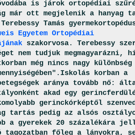
óvodába is járok ortopédiai szűr
ág már ott megjelenik a hanyag t
 Terebessy Tamás gyermekortopédu
weis Egyetem Ortopédiai
ájának
szakorvosa. Terebessy sze
éget nem tudjuk megmagyarázni, h
tkorban még nincs nagy különbség
mennyiségében".
Iskolás korban a
betegségek aránya tovább nő: ált
tályonként akad egy gerincferdül
komolyabb gerinckórképtől szenve
ag tartás pedig az alsós osztály
bb a gyerekek 20 százalékára jel
ó tagozatban főleg a lányokra, s