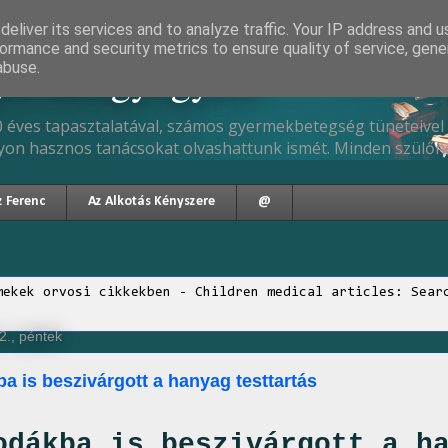
eliver its services and to analyze traffic. Your IP address and 
ormance and security metrics to ensure quality of service, gen
gyermekgyógyász
abuse.
 éves tapasztalatával, számos gyermekbetegség tüneteivel 
yon hasznos tanácsokat olvashattunk ismét. Minden szülőne
z Ferenc
Az Alkotás Kényszere
@
mekek orvosi cikkekben - Children medical articles: Sear
2., péntek
a is beszivárgott a hanyag testtartás
odákba is beszivárgott a h