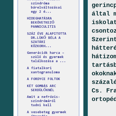
szindróma
gerinc
bárelváltozásai
egy 2 é...
által 
HIDEGHATÁSRA
iskola
BEKÖVETKEZŐ
PANNICULITIS
csonto
SZÁZ ÉVE ALAPITOTTA
Szerin
DR.LÜKŐ BÉLA A
SZATÁRI
KÖZKORH...
hátter
Generációk harca –
hátizo
szülő és gyermek
találkozása a ...
tartás
A fiatalkori
okokna
xantogranuloma
A FORDYCE FOLTOK
százal
KÉT GOMBÁS ARC
Cs. Fr
SERDÜLŐKNÉL
Amit a nefrózis-
ortopé
szindrómáról
tudni kell
A vesebeteg gyermek