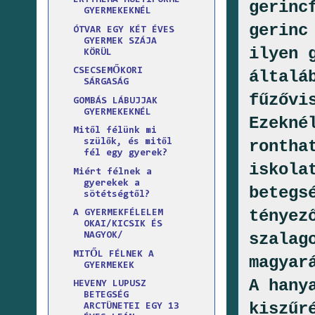
ERYTHEMA MULTIFORME
gerinc
GYERMEKEKNÉL
gerinc
ÓTVAR EGY KÉT ÉVES
GYERMEK SZÁJA
ilyen 
KÖRÜL
CSECSEMŐKORI
általá
SÁRGASÁG
fűzővi
GOMBÁS LÁBUJJAK
GYERMEKEKNÉL
Ezekné
Mitől félünk mi
rontha
szülők, és mitől
fél egy gyerek?
iskola
Miért félnek a
gyerekek a
betegs
sötétségtől?
tényez
A GYERMEKFÉLELEM
OKAI/KICSIK ÉS
szalag
NAGYOK/
MITŐL FÉLNEK A
magyar
GYERMEKEK
A hany
HEVENY LUPUSZ
BETEGSÉG
kiszűr
ARCTÜNETEI EGY 13