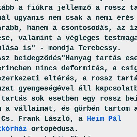
kább a fiúkra jellemző a rossz t
nál ugyanis nem csak a nemi érés
arabb, hanem a csontosodás, az í
ése, valamint a végleges testmag
ulása is" - mondja Terebessy.
ssz beidegződés"Hanyag tartás es
erincben nincs deformitás, a csi
szerkezeti eltérés, a rossz tart
mzat gyengeségével áll kapcsolat
 tartás sok esetben egy rossz be
m a vállaimat, és görbén tartom 
 Cs. Frank László, a
Heim Pál
kkórház
ortopédusa.