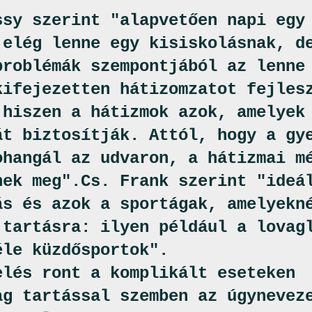
ssy szerint "alapvetően napi egy
 elég lenne egy kisiskolásnak, d
problémák szempontjából az lenne
kifejezetten hátizomzatot fejles
 hiszen a hátizmok azok, amelyek
át biztosítják. Attól, hogy a gy
ohangál az udvaron, a hátizmai m
nek meg".
Cs. Frank szerint "ideá
ás és azok a sportágak, amelyekn
 tartásra: ilyen például a lovag
éle küzdősportok".
elés ront a komplikált eseteken
ag tartással szemben az úgynevez