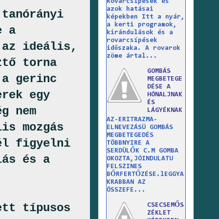
Rovarcsípések és
azok hatásai
 tanórányi
képekben Itt a nyár,
a kerti programok,
e a
kirándulások és a
rovarcsípések
 az ideális,
időszaka. A rovarok
zöme ártal...
ztő torna
GOMBÁS
 a gerinc
MEGBETEGE
DÉSE A
erek egy
HÓNALJNAK
ÉS
ég nem
LÁGYÉKNAK
AZ-ERITRAZMA-
lis mozgás
ELNEVEZÁSÜ GOMBÁS
MEGBETEGEDÉS
él figyelni
TÖBBNYIRE A
SERDÜLŐK C.M GOMBA
lás és a
OKOZTA,JÓINDULATU
FELSZINES
BŐRFERTŐZÉSE.lEGGYA
KRABBAN AZ
ÖSSZEFE...
ett típusos
CSECSEMŐS
ZÉKLET