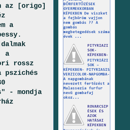
n az [origo]
BŐRFERTŐZÉSEK
GYERMEKKORBAN
KÉPEKBEN De viszket
éz
a fejbőröm vajjon
nem gombás ?? A
em a
gombás
megbetegedések száma
bessy.
évek ...
jdalmak
PITYRIAZI
SOK-
, a
KÉPEKBEN-
PITYRIÁZI
ori rossz
SOK –
KÉPEKBEN- PITYRIASIS
a pszichés
VERZICOLOR-NAPGOMBA-
A napgombának
30
nevezett fertőzést a
Malassezia furfur
s" - mondja
nevű gombafaj
okoz...
rház
ROVARCSIP
ÉSEK ÉS
AZOK
HATÁSAI
KÉPEKBEN