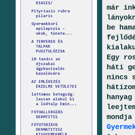
RIASIS/
már in
Pityriasis rubra
lányok
pilaris
Gyermekkori
be ham
epilepszia –
okok, tünete...
fejlőd
A TENYEREK ÉS
kialak
TALPAK
PUSZTULÓZISA
Egy ro
10 tanács az
éjszakai
háti g
ágybavizelés
kezelésére
nincs 
AZ EMLÉKEZÉS
hátizo
ÉRZELMI VETÜLETEI
lattomos betegség:
hanyag
lassan alakul ki
a lúdtalp Emin...
leejte
FOTOALLERGIÁS
mondja
DERMTITIS
Gyerme
FOTOTOXIKUS
DERMATITISZ
KISGYEMEKNÉLR