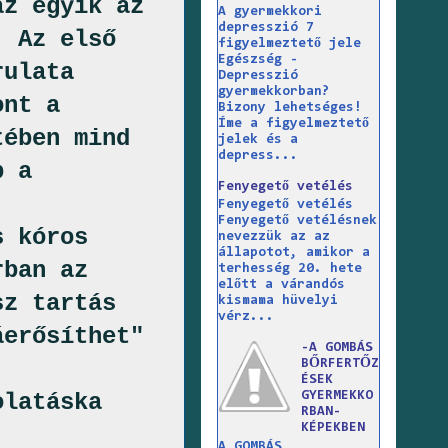
az egyik az
A gyermekkori
depresszió 7
. Az első
figyelmeztető jele
Egészség -
rulata
Depresszió
gyermekkorban?
ont a
Bizony lehetséges!
Íme a figyelmeztető
tében mind
jelek és a
depress...
b a
Fenyegető vetélés
Fenyegető vetélés
Fenyegető vetélésnek
s kóros
nevezzük az az
állapotot, amikor a
rban az
terhesség 20. hete
előtt a várandós
sz tartás
kismama hüvelyi
vérz...
áerősíthet"
-A GOMBÁS
BŐRFERTŐZ
ÉSEK
olatáska
GYERMEKKO
RBAN-
KÉPEKBEN
A GOMBÁS