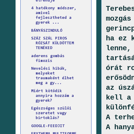
étrendje
Terebe
4 hatékony módszer,
amivel
mozgás
fejlesztheted a
gyerek ...
gerinc
BÁNYÁSZINDULÓ
ha ez 
SZÁZ SZÁL PIROS
RÓZSÁT KÜLDÖTTEM
lenne,
TENÉKED
aderens gombás
tartás
fimozis
órát r
Nevelési hibák,
melyeket
erősöd
traumaként élhet
meg a gy...
az úsz
Miért kötődik
kell a
annyira hozzám a
gyerek?
különf
Egészséges szülői
szeretet vagy
A terh
birtoklás?
A hany
GOOGLE-FEEDJIT