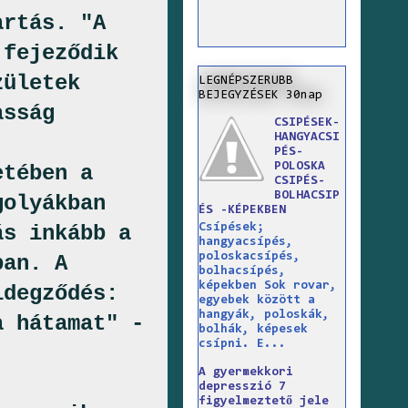
artás. "A
 fejeződik
zületek
LEGNÉPSZERUBB
BEJEGYZÉSEK 30nap
asság
CSIPÉSEK-
HANGYACSI
PÉS-
POLOSKA
etében a
CSIPÉS-
BOLHACSIP
golyákban
ÉS -KÉPEKBEN
Csípések;
ás inkább a
hangyacsípés,
poloskacsípés,
ban. A
bolhacsípés,
képekben Sok rovar,
idegződés:
egyebek között a
hangyák, poloskák,
a hátamat" -
bolhák, képesek
csípni. E...
A gyermekkori
depresszió 7
figyelmeztető jele