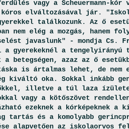
ferdülés vagy a Scheuermann-kór 
 kóros elváltozásával jár. "Isko
gyerekkel találkozunk. Az ő eset
ban nem elég a mozgás, hanem fol
selést javaslunk" - mondja Cs. F
l a gyerekeknél a tengelyirányú 
t a betegségen, azaz az ő esetük
táska is ártalmas lehet, de nem 
ég kiváltó oka. Sokkal inkább ge
őkkel, illetve a túl laza ízület
okkal vagy a kötőszövet rendelle
ázható ezeknek a kórképeknek a k
ag tartás és a komolyabb gerincp
ése alapvetően az iskolaorvos fe