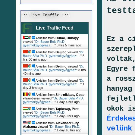
testt
::: Live Traffic :::
Live Traffic Feed
Ez a c
A visitor from
Dubai, Dubayy
viewed "
Dr. Bauer Béla Ph.D.
gyermekgyógyász:…
"
3 hrs 5 mins ago
szerep
A visitor from
Beijing
viewed "
Dr.
Bauer Béla Ph.D. gyermekgyógyász:…
"
5
voltak
hrs 30 mins ago
A visitor from
Beijing
viewed "
Dr.
Egyre 
Bauer Béla Ph.D. gyermekgyógyász
"
8 hrs
40 mins ago
a ross
A visitor from
Beijing
viewed "
Dr.
Bauer Béla Ph.D. gyermekgyógyász:…
"
1
hanyag
day 3 hrs ago
A visitor from
Sint-niklaas, Oost-
fejlet
vlaanderen
viewed "
Dr. Bauer Béla Ph.D.
gyermekgyógyász:…
"
1 day 4 hrs ago
okok i
A visitor from
Tapiosag, Pest
viewed "
Dr. Bauer Béla Ph.D.
gyermekgyógyász:…
"
1 day 9 hrs ago
Érdeke
A visitor from
Alexander City,
velünk
Alabama
viewed "
Dr. Bauer Béla Ph.D.
gyermekgyógyász:…
"
1 day 10 hrs ago