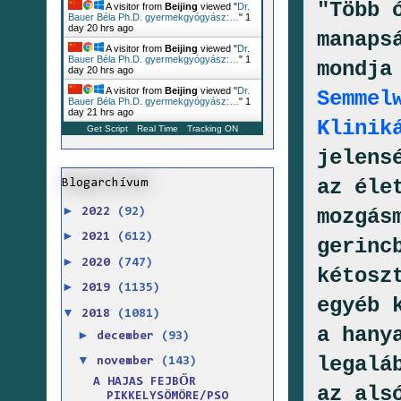
"Több 
A visitor from
Beijing
viewed "
Dr.
Bauer Béla Ph.D. gyermekgyógyász:…
"
1
day 20 hrs ago
manaps
A visitor from
Beijing
viewed "
Dr.
Bauer Béla Ph.D. gyermekgyógyász:…
"
1
mondja
day 20 hrs ago
A visitor from
Beijing
viewed "
Dr.
Semmel
Bauer Béla Ph.D. gyermekgyógyász:…
"
1
day 21 hrs ago
Klinik
Get Script
Real Time
Tracking ON
jelens
az éle
Blogarchívum
►
mozgás
2022
(92)
►
2021
(612)
gerinc
►
2020
(747)
kétosz
►
2019
(1135)
egyéb 
▼
2018
(1081)
a hany
►
december
(93)
legalá
▼
november
(143)
A HAJAS FEJBŐR
az als
PIKKELYSÖMÖRE/PSO