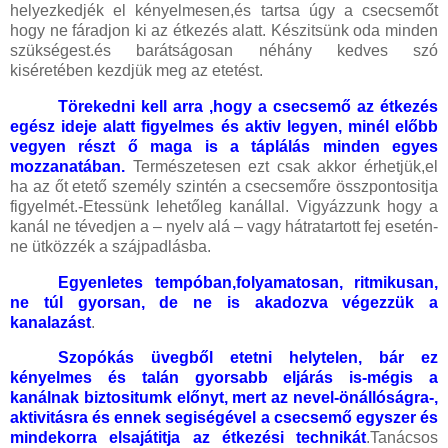
helyezkedjék el kényelmesen,és tartsa úgy a csecsemőt
hogy ne fáradjon ki az étkezés alatt. Készitsünk oda minden
szükségest.és barátságosan néhány kedves szó
kiséretében kezdjük meg az etetést.
Törekedni kell arra ,hogy a csecsemő az étkezés
egész ideje alatt figyelmes és aktiv legyen, minél előbb
vegyen részt ő maga is a táplálás minden egyes
mozzanatában.
Természetesen ezt csak akkor érhetjük,el
ha az őt etető személy szintén a csecsemőre összpontositja
figyelmét.-Etessünk lehetőleg kanállal. Vigyázzunk hogy a
kanál ne tévedjen a – nyelv alá – vagy hátratartott fej esetén-
ne ütközzék a szájpadlásba.
Egyenletes tempóban,folyamatosan, ritmikusan,
ne túl gyorsan, de ne is akadozva végezzük a
kanalazást
.
Szopókás üvegből etetni helytelen, bár ez
kényelmes és talán gyorsabb eljárás is-mégis a
kanálnak biztositumk előnyt, mert az nevel-önállóságra-,
aktivitásra és ennek segiségével a csecsemő egyszer és
mindekorra elsajátitja az étkezési technikát
.Tanácsos