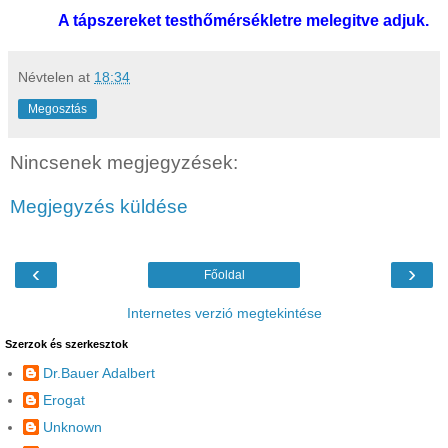
A tápszereket testhőmérsékletre melegitve adjuk.
Névtelen
at
18:34
Megosztás
Nincsenek megjegyzések:
Megjegyzés küldése
‹
›
Főoldal
Internetes verzió megtekintése
Szerzok és szerkesztok
Dr.Bauer Adalbert
Erogat
Unknown