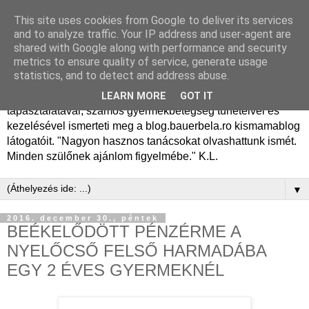
This site uses cookies from Google to deliver its services
Dr. Bauer Béla Ph.D.
and to analyze traffic. Your IP address and user-agent are
shared with Google along with performance and security
gyermekgyógyász
metrics to ensure quality of service, generate usage
statistics, and to detect and address abuse.
Dr. Bauer Béla Ph.D. gyermekgyógyász főorvos, 50 éves
LEARN MORE
GOT IT
tapasztalatával, számos gyermekbetegség tüneteivel és
kezelésével ismerteti meg a blog.bauerbela.ro kismamablog
látogatóit. "Nagyon hasznos tanácsokat olvashattunk ismét.
Minden szülőnek ajánlom figyelmébe." K.L.
▼
2016. december 30., péntek
BEÉKELŐDÖTT PÉNZÉRME A
NYELŐCSŐ FELSŐ HARMADÁBA
EGY 2 ÉVES GYERMEKNÉL