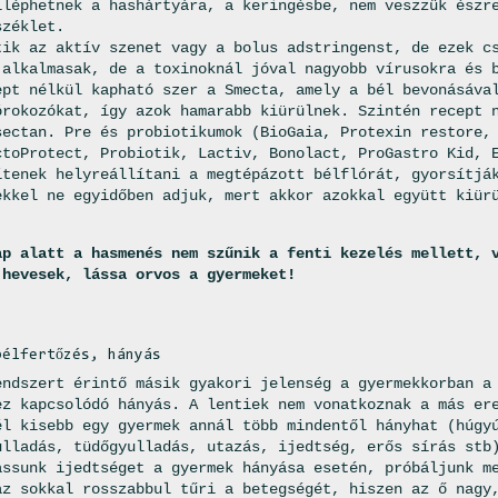
iléphetnek a hashártyára, a keringésbe, nem veszzük észr
széklet.
tik az aktív szenet vagy a bolus adstringenst, de ezek c
 alkalmasak, de a toxinoknál jóval nagyobb vírusokra és 
ept nélkül kapható szer a Smecta, amely a bél bevonásáva
órokozókat, így azok hamarabb kiürülnek. Szintén recept 
sectan. Pre és probiotikumok (BioGaia, Protexin restore,
ctoProtect, Probiotik, Lactiv, Bonolact, ProGastro Kid, 
ítenek helyreállítani a megtépázott bélflórát, gyorsítjá
ekkel ne egyidőben adjuk, mert akkor azokkal együtt kiür
ap alatt a hasmenés nem szűnik a fenti kezelés mellett, 
 hevesek, lássa orvos a gyermeket!
bélfertőzés, hányás
endszert érintő másik gyakori jelenség a gyermekkorban a
ez kapcsolódó hányás. A lentiek nem vonatkoznak a más er
él kisebb egy gyermek annál több mindentől hányhat (húgy
ulladás, tüdőgyulladás, utazás, ijedtség, erős sírás stb
assunk ijedtséget a gyermek hányása esetén, próbáljunk m
az sokkal rosszabbul tűri a betegségét, hiszen az ő nagy