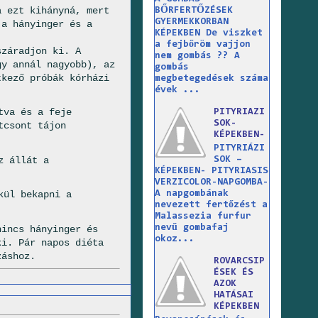
a ezt kihányná, mert
BŐRFERTŐZÉSEK
GYERMEKKORBAN
 a hányinger és a
KÉPEKBEN De viszket
a fejbőröm vajjon
száradjon ki. A
nem gombás ?? A
gy annál nagyobb), az
gombás
tkező próbák kórházi
megbetegedések száma
évek ...
tva és a feje
PITYRIAZI
SOK-
tcsont tájon
KÉPEKBEN-
PITYRIÁZI
z állát a
SOK –
KÉPEKBEN- PITYRIASIS
VERZICOLOR-NAPGOMBA-
A napgombának
kül bekapni a
nevezett fertőzést a
Malassezia furfur
nevű gombafaj
nincs hányinger és
okoz...
ki. Pár napos diéta
záshoz.
ROVARCSIP
ÉSEK ÉS
AZOK
HATÁSAI
KÉPEKBEN