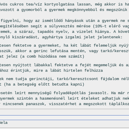
űvös cukros tea/víz kortyolgatása lassan, még akkor is h
ávozott a gyomorból a gyermek megkönnyebbül és megszűnik
 figyelni, hogy az ismétlődő hányások után a gyermek ne 
megítélésében segít a súlyvesztés mérése (10%-t elérő va
zemek, a száraz, tapadós nyelv, a vizelet hiánya. A köve
énylő kiszáradást, agyhártya izgalmi jelet jelentenek:
tesen fektetve a gyermeket, ha két lábát felemeljük nyúj
sszük, akkor a gerinc lefutása mentén, vagy tarkó/keresz
at jelez (a comb húzódása nem számít)
tesen nyújtott lábakkal fektetve a fejét megemeljük és a
ához érintjük, mire a lábát hirtelen felhúzza
ek nem tudja gerinctáji, tarkó/keresztcsont fájdalom nél
t (ha a betegség előtt betudta kapni)
esetén leírt mennyiségű folyadékpótlás javasolt. Ha már 
gyermek szintén a hasmenésnél leírt ételeket adhatjuk ne
r nincsenek panaszok, visszatérhet a megszokott táplálko
Bela