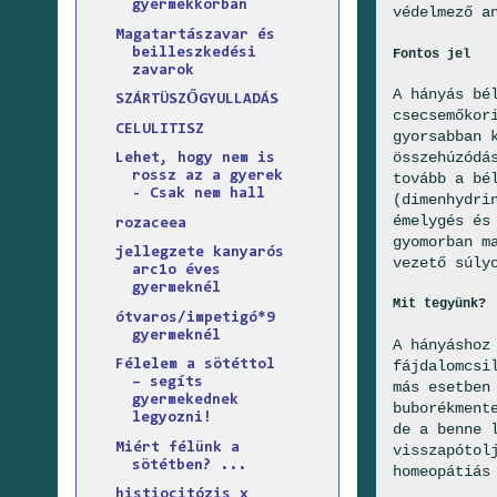
gyermekkorban
védelmező a
Magatartászavar és
beilleszkedési
Fontos jel
zavarok
A hányás bé
SZÁRTÜSZŐGYULLADÁS
csecsemőkor
CELULITISZ
gyorsabban 
összehúzódá
Lehet, hogy nem is
rossz az a gyerek
tovább a bé
- Csak nem hall
(dimenhydri
émelygés és
rozaceea
gyomorban m
jellegzete kanyarós
vezető súly
arc1o éves
gyermeknél
Mit tegyünk?
ótvaros/impetigó*9
gyermeknél
A hányáshoz
fájdalomcsi
Félelem a sötéttol
– segíts
más esetben
gyermekednek
buborékment
legyozni!
de a benne 
Miért félünk a
visszapótol
sötétben? ...
homeopátiás
histiocitózis x