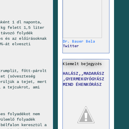
nként 1 dl naponta,
 kg felett 1,5 liter
 távozó folydék
es és az előírásoknak
Dr. Bauer Bela
0%-át elveszti
Twitter
Kiemelt bejegyzés
krumplit, főtt-párolt
HALÁSZ,,MADARÁSZ
tet (sóveszteség
,GYERMEKGYÓGYÁSZ
erüljük a tejet, mert
MIND ÉHENKÓRÁSZ
i a tejcukrot, ami
ses folyadékot nem
yülemlő folyadék
 bélfalon keresztül a