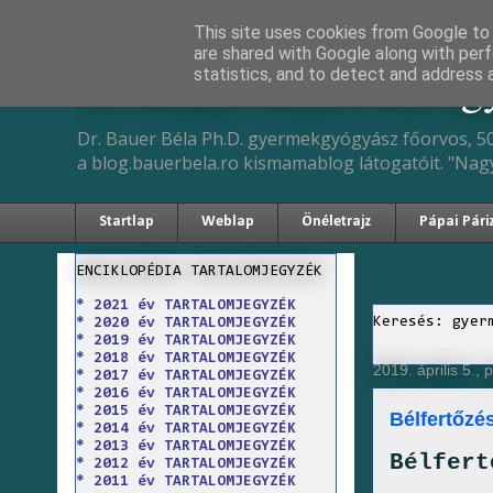
This site uses cookies from Google to d
are shared with Google along with perf
Dr. Bauer Béla Ph.D. 
statistics, and to detect and address 
Dr. Bauer Béla Ph.D. gyermekgyógyász főorvos, 50
a blog.bauerbela.ro kismamablog látogatóit. "Nag
Startlap
Weblap
Önéletrajz
Pápai Pári
ENCIKLOPÉDIA TARTALOMJEGYZÉK
* 2021 év TARTALOMJEGYZÉK
Keresés: gyer
* 2020 év TARTALOMJEGYZÉK
* 2019 év TARTALOMJEGYZÉK
* 2018 év TARTALOMJEGYZÉK
2019. április 5., 
* 2017 év TARTALOMJEGYZÉK
* 2016 év TARTALOMJEGYZÉK
* 2015 év TARTALOMJEGYZÉK
Bélfertőz
* 2014 év TARTALOMJEGYZÉK
* 2013 év TARTALOMJEGYZÉK
Bélfert
* 2012 év TARTALOMJEGYZÉK
* 2011 év TARTALOMJEGYZÉK