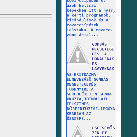
Rovarcsípések és
azok hatásai
képekben Itt a nyár,
a kerti programok,
kirándulások és a
rovarcsípések
időszaka. A rovarok
zöme ártal...
GOMBÁS
MEGBETEGE
DÉSE A
HÓNALJNAK
ÉS
LÁGYÉKNAK
AZ-ERITRAZMA-
ELNEVEZÁSÜ GOMBÁS
MEGBETEGEDÉS
TÖBBNYIRE A
SERDÜLŐK C.M GOMBA
OKOZTA,JÓINDULATU
FELSZINES
BŐRFERTŐZÉSE.lEGGYA
KRABBAN AZ
ÖSSZEFE...
CSECSEMŐS
ZÉKLET