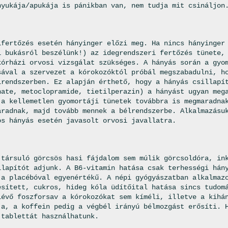
nyukája/apukája is pánikban van, nem tudja mit csináljon
lfertőzés esetén hányinger előzi meg. Ha nincs hányinger
i bukásról beszélünk!) az idegrendszeri fertőzés tünete,
kórházi orvosi vizsgálat szükséges. A hányás során a gyo
sával a szervezet a kórokozóktól próbál megszabadulni, h
lrendszerben. Ez alapján érthető, hogy a hányás csillapí
nate, metoclopramide, tietilperazin) a hányást ugyan meg
 a kellemetlen gyomortáji tünetek továbbra is megmaradna
aradnak, majd tovább mennek a bélrendszerbe. Alkalmazásu
os hányás esetén javasolt orvosi javallatra.
 társuló görcsös hasi fájdalom sem múlik görcsoldóra, in
llapítót adjunk. A B6-vitamin hatása csak terhességi hán
 a placébóval egyenértékű. A népi gyógyászatban alkalmaz
esített, cukros, hideg kóla üdítőital hatása sincs tudom
lévő foszforsav a kórokozókat sem kíméli, illetve a kihá
ja, a koffein pedig a végbél irányú bélmozgást erősíti. 
 tablettát használhatunk.