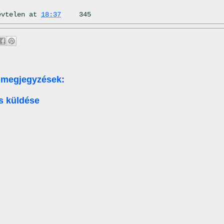
évtelen
at
18:37
345
 megjegyzések:
s küldése