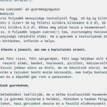
esztüli infúzió!).
ona csecsemő- és gyermekgyógyász
Medikids
artó folyadék mennyisége testsúlytól függ. 10 kg-ig kiló
zött 1 liter+ 10 kg fölötti kilókra kilónként 0.5 dl, 20
etti kilókra 0,2 dl. Ehhez még adjuk hozzá a hasmenéssel
 is. A folyadék legyen cukros(!) tea, zsírszegény húslev
ennyiségű rehidráló oldat. Ha a gyermek a testsúlyának 1
n kórházban, infúzión a helye.
 étkezés a javasolt, ami nem a koplaltatást jelenti.
het főtt rizst, főtt sárgarépát, főtt vagy héjában sült 
, reszelt almát, banánt, húslevest, pirítóst, kétszersül
 kicsit jobban sózni az ételt, de ne készítsük sósra). K
során a tejcukor bontó enzim károsodik, nem tudja bontan
ben és a képződő gáz ront a panaszokon.
djunk gyerekeknek,
 bélműködést leállítják, de a bélbe kiválasztódó hasmené
ák (a gyermek kiszárad a belébe). Miközben a hasban felg
eleket, hasi görcsöket okozva és a feszülő elvékonyodott