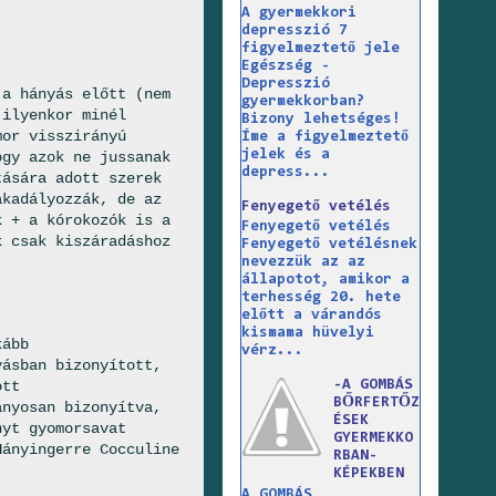
.
A gyermekkori
depresszió 7
figyelmeztető jele
Egészség -
Depresszió
 a hányás előtt (nem
gyermekkorban?
 ilyenkor minél
Bizony lehetséges!
mor visszirányú
Íme a figyelmeztető
jelek és a
ogy azok ne jussanak
depress...
tására adott szerek
akadályozzák, de az
Fenyegető vetélés
k + a kórokozók is a
Fenyegető vetélés
k csak kiszáradáshoz
Fenyegető vetélésnek
nevezzük az az
állapotot, amikor a
terhesség 20. hete
előtt a várandós
kismama hüvelyi
kább
vérz...
yásban bizonyított,
ott
-A GOMBÁS
BŐRFERTŐZ
ányosan bizonyítva,
ÉSEK
nyt gyomorsavat
GYERMEKKO
Hányingerre Cocculine
RBAN-
KÉPEKBEN
A GOMBÁS