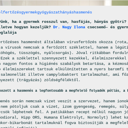
élfertőzés
gyermekgyógyászat
hányás
hasmenés
yünk, ha a gyermek rosszul van, hasfájás, hányás gyötri?
lletve hogyan kezeljük?
Dr. Nagy Ilona
csecsemő- és gyerm
oglalója
ertőzéses hasmenést általában vírusfertőzés okozza (rota
 a vírusok nemcsak a fertőzött széklettel, hanem a légút
köhögés, tüsszögés, nyálcsorgás). Jóval ritkábban fordul
 Ezek a széklettel szennyezett kezekkel, élelmiszerekkel
n nagyon fontos a higiénés szabályok betartása, a kézmos
ó élelmiszereket tartsuk elkülönítetten a nyers baromfi 
 salmonellát illetve campylobaktert tartalmazhat, ami fő
nyezett (trágyázás) zöldségféléktől.
kezett a hasmenés a legfontosabb a megfelelő folyadék pótlás, a 
menés során nemcsak vizet veszít a szervezet, hanem iono
 nem pótoljuk csak a vizet, izom gyengeség, remegés, súl
rcsök léphetnek fel. A patikákban recept nélkül nagyon j
Sodioral, Hipp ORS, Humana Elektrolyt, Normolyt) lehet k
ukor-bikarbonát tartalmuknál fogva biztosítják a megfele