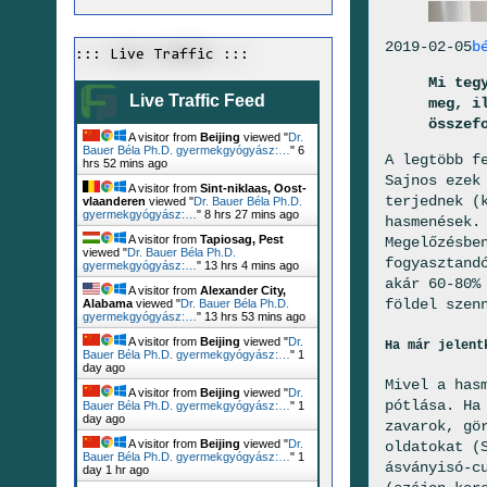
2019-02-05
b
::: Live Traffic :::
Mi teg
Live Traffic Feed
meg, i
összef
A visitor from
Beijing
viewed "
Dr.
Bauer Béla Ph.D. gyermekgyógyász:…
"
6
A legtöbb f
hrs 52 mins ago
Sajnos ezek
A visitor from
Sint-niklaas, Oost-
terjednek (
vlaanderen
viewed "
Dr. Bauer Béla Ph.D.
gyermekgyógyász:…
"
8 hrs 27 mins ago
hasmenések.
A visitor from
Tapiosag, Pest
Megelőzésbe
viewed "
Dr. Bauer Béla Ph.D.
fogyasztand
gyermekgyógyász:…
"
13 hrs 4 mins ago
akár 60-80%
A visitor from
Alexander City,
földel szen
Alabama
viewed "
Dr. Bauer Béla Ph.D.
gyermekgyógyász:…
"
13 hrs 53 mins ago
A visitor from
Beijing
viewed "
Dr.
Ha már jelent
Bauer Béla Ph.D. gyermekgyógyász:…
"
1
day ago
Mivel a has
A visitor from
Beijing
viewed "
Dr.
pótlása. Ha
Bauer Béla Ph.D. gyermekgyógyász:…
"
1
day ago
zavarok, gö
A visitor from
Beijing
viewed "
Dr.
oldatokat (
Bauer Béla Ph.D. gyermekgyógyász:…
"
1
ásványisó-c
day 1 hr ago