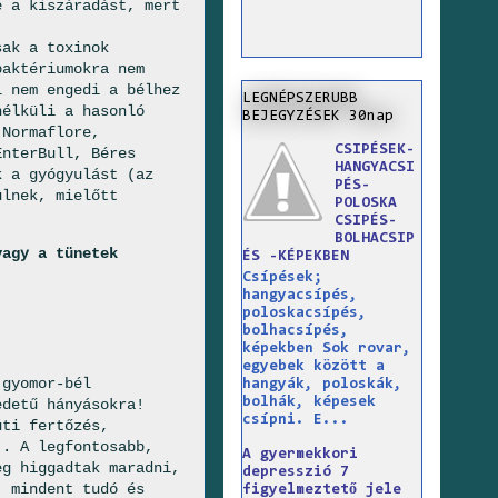
e a kiszáradást, mert
sak a toxinok
baktériumokra nem
l nem engedi a bélhez
LEGNÉPSZERUBB
nélküli a hasonló
BEJEGYZÉSEK 30nap
 Normaflore,
CSIPÉSEK-
EnterBull, Béres
HANGYACSI
k a gyógyulást (az
PÉS-
ülnek, mielőtt
POLOSKA
CSIPÉS-
BOLHACSIP
vagy a tünetek
ÉS -KÉPEKBEN
Csípések;
hangyacsípés,
poloskacsípés,
bolhacsípés,
képekben Sok rovar,
egyebek között a
 gyomor-bél
hangyák, poloskák,
bolhák, képesek
edetű hányásokra!
csípni. E...
úti fertőzés,
). A legfontosabb,
A gyermekkori
eg higgadtak maradni,
depresszió 7
, mindent tudó és
figyelmeztető jele