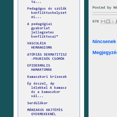
ta...
Posted by
N
Pedagógus és szülők
konfliktushelyzet
ei...
678
A pedagógiai
gyakorlat
jellegzetes
konfliktusai*
Nincsenek
VASCULÁIA
HEMANGIOMA
Megjegyzé
ATÓPIÁS DERMATITISZ
-PRURIGÓS CSOMÓK
EPIDERMALIS
HAMARTOMÁK
Kamaszkori krízesek
Ép ésszel, ép
lélekkel A kamasz
és a kamaszkor
vál...
Serdülőkor
MÁNIAKUS HAJTÉPÉS
GYERMEKEKNÉL