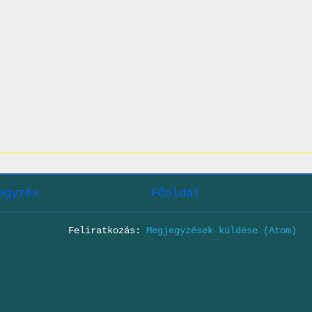
egyzés
Főoldal
Feliratkozás:
Megjegyzések küldése (Atom)