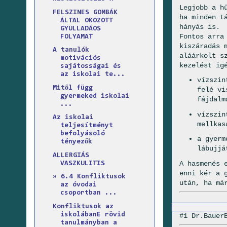
Legjobb a h
FELSZINES GOMBÁK
ha minden t
ÁLTAL OKOZOTT
hányás is.
GYULLADÁOS
Fontos arra
FOLYAMAT
kiszáradás 
A tanulók
aláárkolt s
motivációs
kezelést ig
sajátosságai és
az iskolai te...
vízszin
Mitől függ
felé vi
gyermeked iskolai
fájdalm
...
vízszin
Az iskolai
mellkas
teljesítményt
befolyásoló
a gyerm
tényezők
lábujjá
ALLERGIÁS
A hasmenés 
VASZKULITIS
enni kér a 
» 6.4 Konfliktusok
után, ha má
az óvodai
csoportban ...
Konfliktusok az
iskolábanE rövid
#1 Dr.Bauer
tanulmányban a