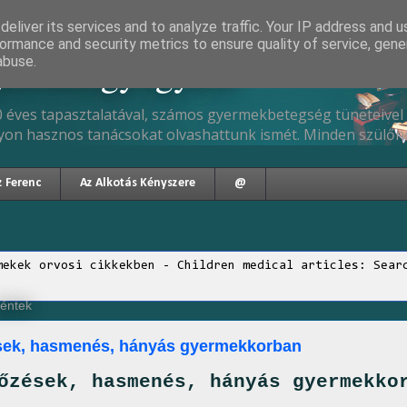
eliver its services and to analyze traffic. Your IP address and 
ormance and security metrics to ensure quality of service, gen
gyermekgyógyász
abuse.
 éves tapasztalatával, számos gyermekbetegség tüneteivel 
yon hasznos tanácsokat olvashattunk ismét. Minden szülőne
z Ferenc
Az Alkotás Kényszere
@
mekek orvosi cikkekben - Children medical articles: Sear
péntek
ések, hasmenés, hányás gyermekkorban
őzések, hasmenés, hányás gyermekko