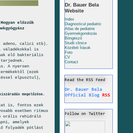
Dr. Bauer Bela
Website
Index
 Hogyan előzzük
Diagnosticul pediatric
ekgyógyász
Atlas de pediatrie
Gyermekgondozás
Böngésző
Studii clinice
, adeno, calici stb).
Közéleti Írások
i váladékokkal is
Foto
nak elő bakteriális
CV
 terjednek.
Contact
ás. A nyersen
termékektől (ezek
zéssel elpusztul),
Read the RSS Feed
Dr. Bauer Bela
kiszáradás megelőzése.
Official Blog
RSS
kat is, fontos ezek
yosabb esetben ritmus
Follow on Twitter
ó orális rehidráló
apni, amelyek
lő folyadék pótlást