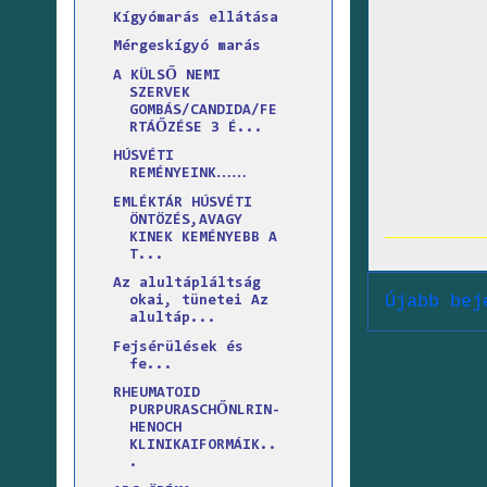
Kígyómarás ellátása
Mérgeskígyó marás
A KÜLSŐ NEMI
SZERVEK
GOMBÁS/CANDIDA/FE
RTÁŐZÉSE 3 É...
HÚSVÉTI
REMÉNYEINK……
EMLÉKTÁR HÚSVÉTI
ÖNTÖZÉS,AVAGY
KINEK KEMÉNYEBB A
T...
Az alultápláltság
Újabb bej
okai, tünetei Az
alultáp...
Fejsérülések és
fe...
RHEUMATOID
PURPURASCHŐNLRIN-
HENOCH
KLINIKAIFORMÁIK..
.