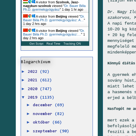
(szájon ker
A visitor from
Szolnok, Jasz-
nagykun-szolnok
viewed "
Dr. Bauer Béla
Ph.D. gyermekgyógyász
"
1 day 1 hr ago
Dr. Nagy Il
A visitor from
Beijing
viewed "
Dr.
szakorvos, 
Bauer Béla Ph.D. gyermekgyógyász: A…
"
A napi fent
1 day 2 hrs ago
10-20 kg kö
A visitor from
Beijing
viewed "
Dr.
+ 20 kg fel
Bauer Béla Ph.D. gyermekgyógyász:…
"
1
day 2 hrs ago
mennyiséget
Get Script
Real Time
Tracking ON
megfelelő m
mindenképpe
Blogarchívum
Könnyű diétás
►
2022
(92)
A gyermek e
►
sovány húst
2021
(612)
miatt lehet
►
2020
(747)
a hasmenés 
▼
erjed a bél
2019
(1135)
►
december
(69)
Hasfogót ne a
►
november
(82)
mert ezek a
►
október
(66)
befolyásolj
►
feszíti a b
szeptember
(90)