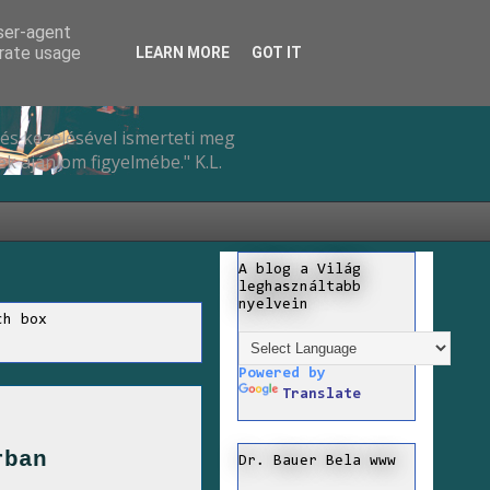
user-agent
erate usage
LEARN MORE
GOT IT
és kezelésével ismerteti meg
k ajánlom figyelmébe." K.L.
A blog a Világ
leghasználtabb
nyelvein
ch box
Powered by
Translate
rban
Dr. Bauer Bela www