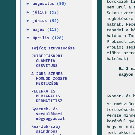
kórokozók k
►
augusztus
(90)
nem ürül a 
►
Sokan szere
július
(92)
megkötésére
►
június
(92)
hatnak. Rec
►
tapadni a k
május
(113)
hatású a Ta
▼
április
(128)
Probinul,La
ProBio) seg
Tejfog szuvasodása
előbbi szer
PUIBERTÁSKPRI
hatnának)
CLAMIFIA
CERVITUSS
Ha 3 n
nagyon
A JOBB SZEMÉS
HOMLOK ZOOSTE
FERTŐZÉSE
PELENKA ÉS
PERIANALIS
Gyomor- és 
DERMATITISZ
Az emésztőr
Gyermek- és
fertőzésekh
serdülôkori
Persze minn
nôgyógyászat
középfül gy
hogy ne mut
Kéz-láb-száj
szindróma
mert akkor 