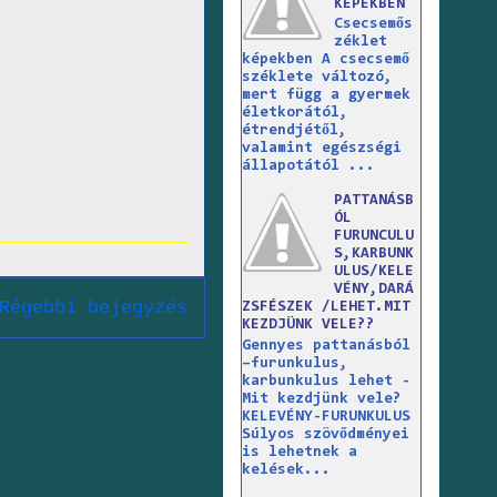
KÉPEKBEN
Csecsemős
zéklet
képekben A csecsemő
széklete változó,
mert függ a gyermek
életkorától,
étrendjétől,
valamint egészségi
állapotától ...
PATTANÁSB
ÓL
FURUNCULU
S,KARBUNK
ULUS/KELE
VÉNY,DARÁ
Régebbi bejegyzés
ZSFÉSZEK /LEHET.MIT
KEZDJÜNK VELE??
Gennyes pattanásból
–furunkulus,
karbunkulus lehet -
Mit kezdjünk vele?
KELEVÉNY-FURUNKULUS
Súlyos szövődményei
is lehetnek a
kelések...