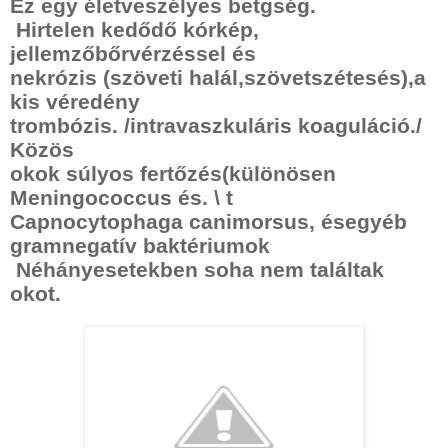
Ez egy életveszélyes betgség.
Hirtelen kedődő kórkép,
jellemzőbőrvérzéssel és
nekrózis (szöveti halál,szövetszétesés),a
kis véredény
trombózis. /intravaszkuláris koaguláció./
Közös
okok súlyos fertőzés(különösen
Meningococcus és. \ t
Capnocytophaga canimorsus, ésegyéb
gramnegatív baktériumok
Néhányesetekben soha nem találtak
okot.