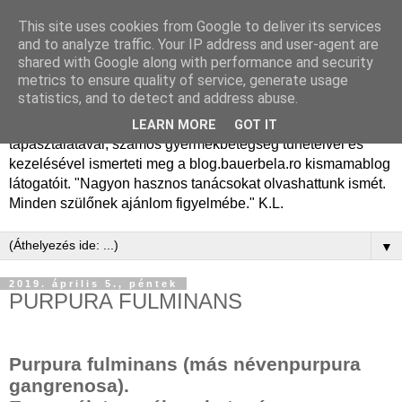
This site uses cookies from Google to deliver its services
Dr. Bauer Béla Ph.D.
and to analyze traffic. Your IP address and user-agent are
shared with Google along with performance and security
gyermekgyógyász
metrics to ensure quality of service, generate usage
statistics, and to detect and address abuse.
Dr. Bauer Béla Ph.D. gyermekgyógyász főorvos, 50 éves
LEARN MORE
GOT IT
tapasztalatával, számos gyermekbetegség tüneteivel és
kezelésével ismerteti meg a blog.bauerbela.ro kismamablog
látogatóit. "Nagyon hasznos tanácsokat olvashattunk ismét.
Minden szülőnek ajánlom figyelmébe." K.L.
▼
2019. április 5., péntek
PURPURA FULMINANS
Purpura fulminans (más névenpurpura
gangrenosa).