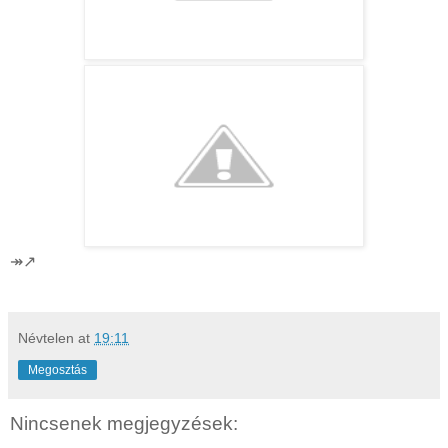
↠↗
Névtelen
at
19:11
Megosztás
Nincsenek megjegyzések: