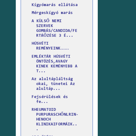
Kígyómarás ellátása
Mérgeskígyó marás
A KÜLSŐ NEMI
SZERVEK
GOMBÁS/CANDIDA/FE
RTÁŐZÉSE 3 É...
HÚSVÉTI
REMÉNYEINK……
EMLÉKTÁR HÚSVÉTI
ÖNTÖZÉS,AVAGY
KINEK KEMÉNYEBB A
T...
Az alultápláltság
okai, tünetei Az
alultáp...
Fejsérülések és
fe...
RHEUMATOID
PURPURASCHŐNLRIN-
HENOCH
KLINIKAIFORMÁIK..
.