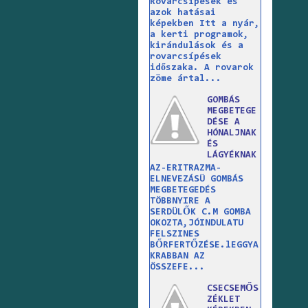
Rovarcsípések és
azok hatásai
képekben Itt a nyár,
a kerti programok,
kirándulások és a
rovarcsípések
időszaka. A rovarok
zöme ártal...
GOMBÁS
MEGBETEGE
DÉSE A
HÓNALJNAK
ÉS
LÁGYÉKNAK
AZ-ERITRAZMA-
ELNEVEZÁSÜ GOMBÁS
MEGBETEGEDÉS
TÖBBNYIRE A
SERDÜLŐK C.M GOMBA
OKOZTA,JÓINDULATU
FELSZINES
BŐRFERTŐZÉSE.lEGGYA
KRABBAN AZ
ÖSSZEFE...
CSECSEMŐS
ZÉKLET