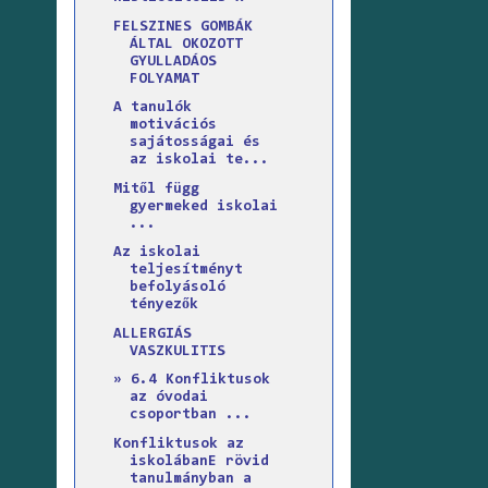
FELSZINES GOMBÁK
ÁLTAL OKOZOTT
GYULLADÁOS
FOLYAMAT
A tanulók
motivációs
sajátosságai és
az iskolai te...
Mitől függ
gyermeked iskolai
...
Az iskolai
teljesítményt
befolyásoló
tényezők
ALLERGIÁS
VASZKULITIS
» 6.4 Konfliktusok
az óvodai
csoportban ...
Konfliktusok az
iskolábanE rövid
tanulmányban a