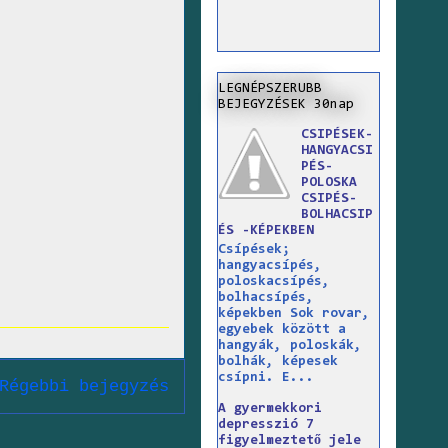
LEGNÉPSZERUBB
BEJEGYZÉSEK 30nap
CSIPÉSEK-
HANGYACSI
PÉS-
POLOSKA
CSIPÉS-
BOLHACSIP
ÉS -KÉPEKBEN
Csípések;
hangyacsípés,
poloskacsípés,
bolhacsípés,
képekben Sok rovar,
egyebek között a
hangyák, poloskák,
bolhák, képesek
csípni. E...
Régebbi bejegyzés
A gyermekkori
depresszió 7
figyelmeztető jele