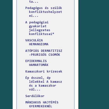
ta...
Pedagógus és szülők
konfliktushelyzet
ei...
A pedagógiai
gyakorlat
jellegzetes
konfliktusai*
VASCULÁIA
HEMANGIOMA
ATÓPIÁS DERMATITISZ
-PRURIGÓS CSOMÓK
EPIDERMALIS
HAMARTOMÁK
Kamaszkori krízesek
Ép ésszel, ép
lélekkel A kamasz
és a kamaszkor
vál...
Serdülőkor
MÁNIAKUS HAJTÉPÉS
GYERMEKEKNÉL