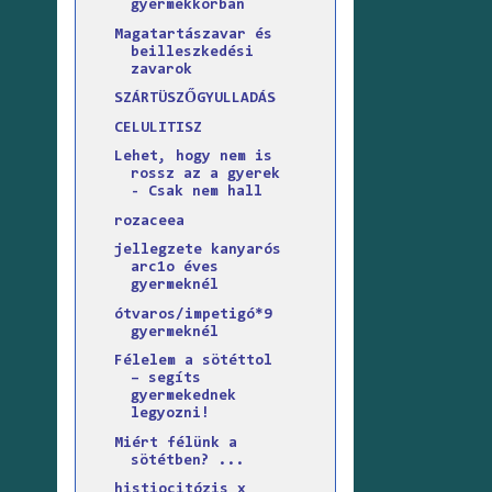
gyermekkorban
Magatartászavar és
beilleszkedési
zavarok
SZÁRTÜSZŐGYULLADÁS
CELULITISZ
Lehet, hogy nem is
rossz az a gyerek
- Csak nem hall
rozaceea
jellegzete kanyarós
arc1o éves
gyermeknél
ótvaros/impetigó*9
gyermeknél
Félelem a sötéttol
– segíts
gyermekednek
legyozni!
Miért félünk a
sötétben? ...
histiocitózis x