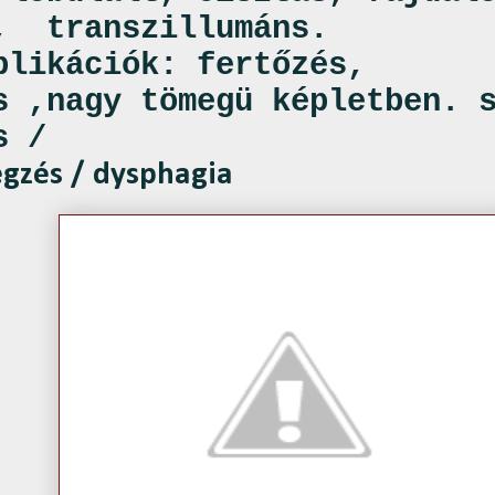
g,
transzillumáns.
plikációk: fertőzés,
s ,nagy tömegü képletben. 
s /
gzés / dysphagia