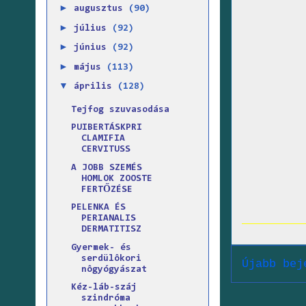
►
augusztus
(90)
►
július
(92)
►
június
(92)
►
május
(113)
▼
április
(128)
Tejfog szuvasodása
PUIBERTÁSKPRI
CLAMIFIA
CERVITUSS
A JOBB SZEMÉS
HOMLOK ZOOSTE
FERTŐZÉSE
PELENKA ÉS
PERIANALIS
DERMATITISZ
Gyermek- és
serdülôkori
Újabb bej
nôgyógyászat
Kéz-láb-száj
szindróma