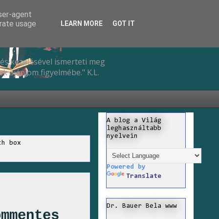
user-agent
erate usage
LEARN MORE
GOT IT
és kezelésével ismerteti meg
k ajánlom figyelmébe." K.L.
A blog a Világ
leghasználtabb
nyelvein
ch box
Powered by
Translate
Dr. Bauer Bela www
ommentes