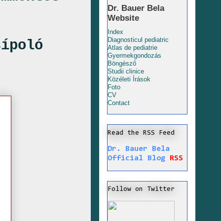
Dr. Bauer Bela
Website
Index
Diagnosticul pediatric
sípoló
Atlas de pediatrie
Gyermekgondozás
Böngésző
Studii clinice
Közéleti Írások
Foto
CV
Contact
Read the RSS Feed
Dr. Bauer Bela
Official Blog
RSS
Follow on Twitter