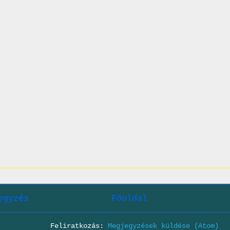
egyzés
Főoldal
Feliratkozás:
Megjegyzések küldése (Atom)