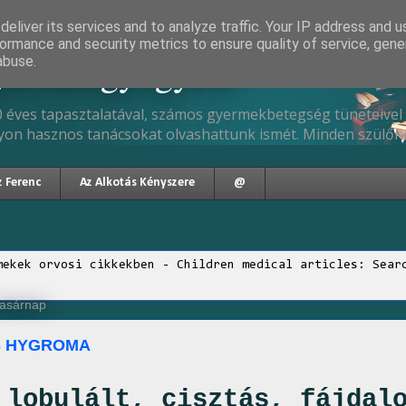
eliver its services and to analyze traffic. Your IP address and 
ormance and security metrics to ensure quality of service, gen
gyermekgyógyász
abuse.
 éves tapasztalatával, számos gyermekbetegség tüneteivel 
yon hasznos tanácsokat olvashattunk ismét. Minden szülőne
z Ferenc
Az Alkotás Kényszere
@
mekek orvosi cikkekben - Children medical articles: Sear
 vasárnap
S HYGROMA
 lobulált, cisztás, fájdal