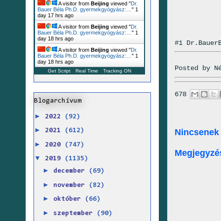
A visitor from
Beijing
viewed "
Dr.
Bauer Béla Ph.D. gyermekgyógyász:…
"
1
day 17 hrs ago
A visitor from
Beijing
viewed "
Dr.
Bauer Béla Ph.D. gyermekgyógyász:…
"
1
day 18 hrs ago
#1 Dr.Bauer
A visitor from
Beijing
viewed "
Dr.
Bauer Béla Ph.D. gyermekgyógyász:…
"
1
day 18 hrs ago
Posted by
N
Get Script
Real Time
Tracking ON
678
Blogarchívum
►
2022
(92)
►
Nincsenek
2021
(612)
►
2020
(747)
Megjegyzé
▼
2019
(1135)
►
december
(69)
►
november
(82)
►
október
(66)
►
szeptember
(90)