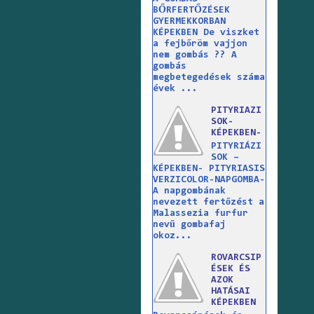
BŐRFERTŐZÉSEK
GYERMEKKORBAN
KÉPEKBEN De viszket
a fejbőröm vajjon
nem gombás ?? A
gombás
megbetegedések száma
évek ...
PITYRIAZI
SOK-
KÉPEKBEN-
PITYRIÁZI
SOK –
KÉPEKBEN- PITYRIASIS
VERZICOLOR-NAPGOMBA-
A napgombának
nevezett fertőzést a
Malassezia furfur
nevű gombafaj
okoz...
ROVARCSIP
ÉSEK ÉS
AZOK
HATÁSAI
KÉPEKBEN