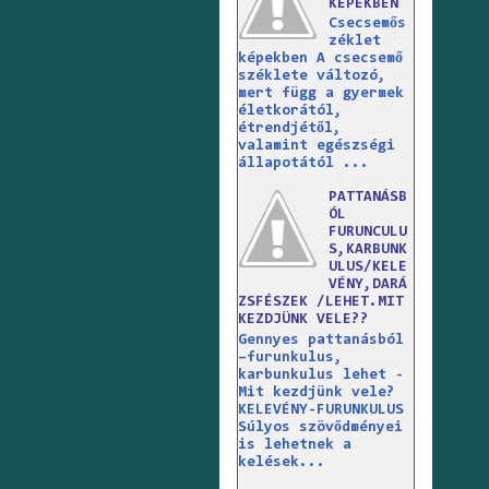
KÉPEKBEN
Csecsemős
zéklet
képekben A csecsemő
széklete változó,
mert függ a gyermek
életkorától,
étrendjétől,
valamint egészségi
állapotától ...
PATTANÁSB
ÓL
FURUNCULU
S,KARBUNK
ULUS/KELE
VÉNY,DARÁ
ZSFÉSZEK /LEHET.MIT
KEZDJÜNK VELE??
Gennyes pattanásból
–furunkulus,
karbunkulus lehet -
Mit kezdjünk vele?
KELEVÉNY-FURUNKULUS
Súlyos szövődményei
is lehetnek a
kelések...