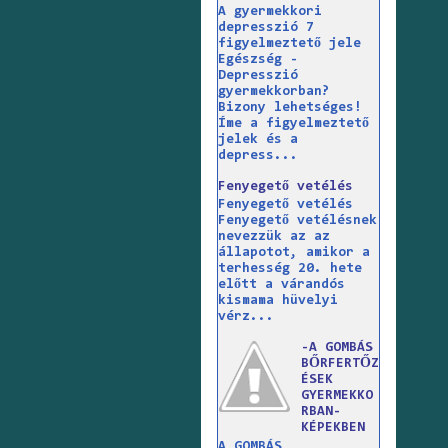
A gyermekkori
depresszió 7
figyelmeztető jele
Egészség -
Depresszió
gyermekkorban?
Bizony lehetséges!
Íme a figyelmeztető
jelek és a
depress...
Fenyegető vetélés
Fenyegető vetélés
Fenyegető vetélésnek
nevezzük az az
állapotot, amikor a
terhesség 20. hete
előtt a várandós
kismama hüvelyi
vérz...
-A GOMBÁS
BŐRFERTŐZ
ÉSEK
GYERMEKKO
RBAN-
KÉPEKBEN
A GOMBÁS