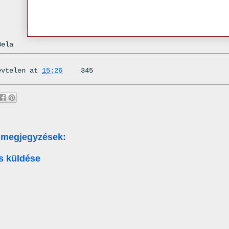
Bela
évtelen
at
15:26
345
 megjegyzések:
s küldése