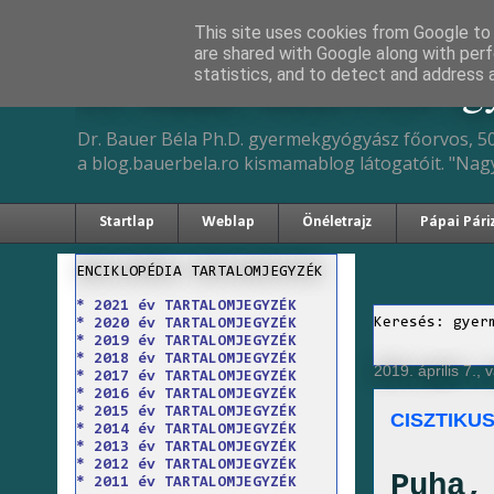
This site uses cookies from Google to d
are shared with Google along with perf
Dr. Bauer Béla Ph.D. 
statistics, and to detect and address 
Dr. Bauer Béla Ph.D. gyermekgyógyász főorvos, 50
a blog.bauerbela.ro kismamablog látogatóit. "Nag
Startlap
Weblap
Önéletrajz
Pápai Pári
ENCIKLOPÉDIA TARTALOMJEGYZÉK
* 2021 év TARTALOMJEGYZÉK
Keresés: gyer
* 2020 év TARTALOMJEGYZÉK
* 2019 év TARTALOMJEGYZÉK
* 2018 év TARTALOMJEGYZÉK
2019. április 7.,
* 2017 év TARTALOMJEGYZÉK
* 2016 év TARTALOMJEGYZÉK
* 2015 év TARTALOMJEGYZÉK
CISZTIKU
* 2014 év TARTALOMJEGYZÉK
* 2013 év TARTALOMJEGYZÉK
* 2012 év TARTALOMJEGYZÉK
Puha,
* 2011 év TARTALOMJEGYZÉK