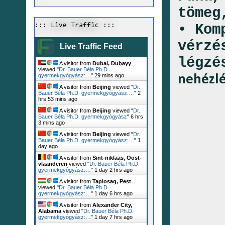
töme
• Kom
::: Live Traffic :::
vérzé
Live Traffic Feed
légzé
A visitor from
Dubai, Dubayy
viewed "
Dr. Bauer Béla Ph.D.
nehézlé
gyermekgyógyász:…
"
29 mins ago
A visitor from
Beijing
viewed "
Dr.
Bauer Béla Ph.D. gyermekgyógyász:…
"
2
hrs 53 mins ago
A visitor from
Beijing
viewed "
Dr.
Bauer Béla Ph.D. gyermekgyógyász
"
6 hrs
3 mins ago
A visitor from
Beijing
viewed "
Dr.
Bauer Béla Ph.D. gyermekgyógyász:…
"
1
day ago
A visitor from
Sint-niklaas, Oost-
vlaanderen
viewed "
Dr. Bauer Béla Ph.D.
gyermekgyógyász:…
"
1 day 2 hrs ago
A visitor from
Tapiosag, Pest
viewed "
Dr. Bauer Béla Ph.D.
gyermekgyógyász:…
"
1 day 6 hrs ago
A visitor from
Alexander City,
Alabama
viewed "
Dr. Bauer Béla Ph.D.
gyermekgyógyász:…
"
1 day 7 hrs ago