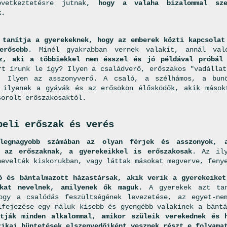
övetkeztetésre jutnak,
hogy a valaha bizalommal sze
k.
 tanítja a gyerekeknek, hogy az emberek közti kapcsolat
erősebb
. Minél gyakrabban vernek valakit, annál va
z, aki a többiekkel nem ésszel és jó példával próbál
rt írunk le így? Ilyen a családverő, erőszakos "vadállat
ő. Ilyen az asszonyverő. A csaló, a szélhámos, a bun
 ilyenek a gyávák és az erősökön élősködők, akik mások
sorolt erőszakosaktól.
beli erőszak és verés
legnagyobb számában az olyan férjek és asszonyok, a
 az erőszaknak, a gyerekeikkel is erőszakosak
. Az ily
nevelték kiskorukban, vagy láttak másokat megverve, feny
ó és bántalmazott házastársak, akik verik a gyerekeiket
kat nevelnek, amilyenek ők maguk.
A gyerekek azt tan
ogy a csalódás feszültségének levezetése, az egyet-ne
ifejezése egy náluk kisebb és gyengébb valakinek a bánt
tják minden alkalommal, amikor szüleik verekednek és 
zikai büntetések elszenvedőiként vesznek részt e folyama