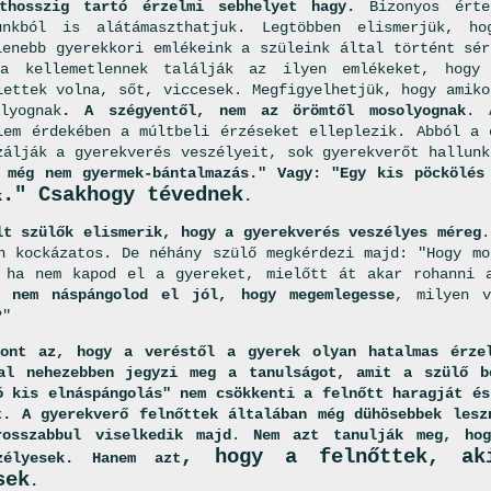
ethosszig tartó érzelmi sebhelyet hagy.
Bizonyos érte
tunkból is alátámaszthatjuk. Legtöbben elismerjük, h
lenebb gyerekkori emlékeink a szüleink által történt sér
ra kellemetlennek találják az ilyen emlékeket, hogy
lettek volna, sőt, viccesek. Megfigyelhetjük, hogy amiko
lyognak
. A szégyentől, nem az örömtől mosolyognak
. 
lem érdekében a múltbeli érzéseket elleplezik. Abból a 
zálják a gyerekverés veszélyeit, sok gyerekverőt hallunk
 még nem gyermek-bántalmazás." Vagy: "Egy kis pöckölés
." Csakhogy tévednek
k
.
lt szülők elismerik, hogy a gyerekverés veszélyes méreg
.
n kockázatos. De néhány szülő megkérdezi majd: "Hogy mo
 ha nem kapod el a gyereket, mielőtt át akar rohanni 
 nem náspángolod el jól, hogy megemlegesse
, milyen v
?"
ont az, hogy a veréstől a gyerek olyan hatalmas érzel
al nehezebben jegyzi meg a tanulságot, amit a szülő b
ó kis elnáspángolás" nem csökkenti a felnőtt haragját és
t. A gyerekverő felnőttek általában még dühösebbek lesz
osszabbul viselkedik majd
.
Nem azt tanulják meg, ho
, hogy a felnőttek, aki
zélyesek. Hanem azt
sek
.