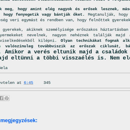
ák meg, hogy amint elég nagyok és erősek lesznek, más
, hogy fenyegetik vagy bántják őket.
Megtanulják, hogy 
eség veri egymást és rendben van, hogy felnőttek gyereke
 gyerekek, akiknek személyisége erőszakos háztartásban
yermekeket nevelnek, nagyon nehéznek találják majd
 viselkedésekből kilépni.
Olyan technikákat fognak alk
s valószínuleg továbbviszik az erőszak ciklusát, b
.
Amikor a verés eltunik majd a családok
ajd eltünni a többi visszaélés is. Nem el
Bela
évtelen
at
6:45
345
 megjegyzések: