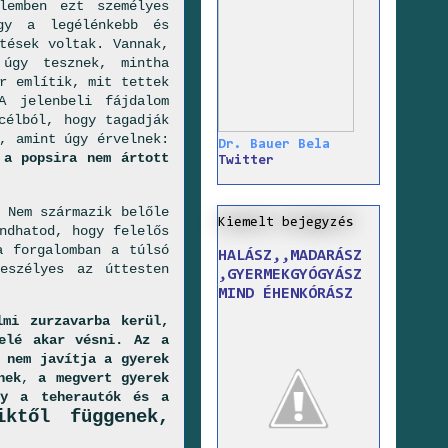
lemben ezt személyes
ogy a legélénkebb és
tések voltak. Vannak,
 úgy tesznek, mintha
r említik, mit tettek
A jelenbeli fájdalom
célból, hogy tagadják
, amint úgy érvelnek:
Dr. Bauer Bela
 a popsira nem ártott
Twitter
 Nem származik belőle
Kiemelt bejegyzés
ndhatod, hogy felelős
a forgalomban a túlsó
HALÁSZ,,MADARÁSZ
eszélyes az úttesten
,GYERMEKGYÓGYÁSZ
MIND ÉHENKÓRÁSZ
mi zurzavarba kerül,
elé akar vésni.
Az a
 nem
javítja a gyerek
nek
,
a megvert gyerek
gy a teherautók és a
ktől függenek,