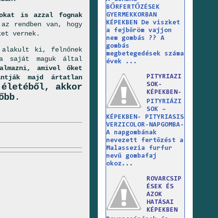
BŐRFERTŐZÉSEK
okat is azzal fognak
GYERMEKKORBAN
KÉPEKBEN De viszket
az rendben van, hogy
a fejbőröm vajjon
ket vernek.
nem gombás ?? A
gombás
 alakult ki, felnőnek
megbetegedések száma
 a saját maguk által
évek ...
almazni, amivel őket
ántják majd ártatlan
PITYRIAZI
SOK-
 életéből, akkor
KÉPEKBEN-
őbb
.
PITYRIÁZI
SOK –
KÉPEKBEN- PITYRIASIS
VERZICOLOR-NAPGOMBA-
A napgombának
nevezett fertőzést a
Malassezia furfur
nevű gombafaj
okoz...
ROVARCSIP
ÉSEK ÉS
AZOK
HATÁSAI
KÉPEKBEN