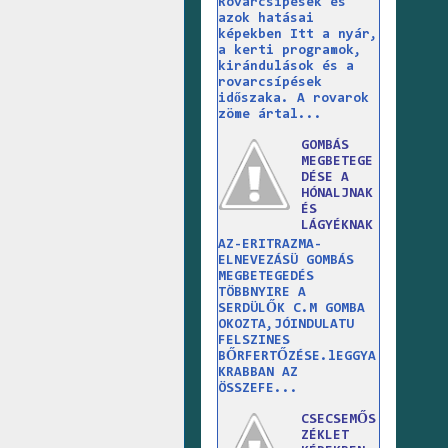
Rovarcsípések és
azok hatásai
képekben Itt a nyár,
a kerti programok,
kirándulások és a
rovarcsípések
időszaka. A rovarok
zöme ártal...
GOMBÁS
MEGBETEGE
DÉSE A
HÓNALJNAK
ÉS
LÁGYÉKNAK
AZ-ERITRAZMA-
ELNEVEZÁSÜ GOMBÁS
MEGBETEGEDÉS
TÖBBNYIRE A
SERDÜLŐK C.M GOMBA
OKOZTA,JÓINDULATU
FELSZINES
BŐRFERTŐZÉSE.lEGGYA
KRABBAN AZ
ÖSSZEFE...
CSECSEMŐS
ZÉKLET