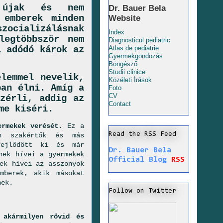
m újak és nem
Dr. Bauer Bela
 emberek minden
Website
ocializálásnak
Index
legtöbbször nem
Diagnosticul pediatric
l adódó károk az
Atlas de pediatrie
Gyermekgondozás
Böngésző
Studii clinice
lemmel nevelik,
Közéleti Írások
ban élni. Amíg a
Foto
CV
zérli, addig az
Contact
me kiséri.
ermekek verését
. Ez a
Read the RSS Feed
an szakértők és más
fejlődött ki és már
Dr. Bauer Bela
nek hívei a gyermekek
Official Blog
RSS
ek hívei az asszonyok
mberek, akik másokat
nek.
Follow on Twitter
 akármilyen rövid és