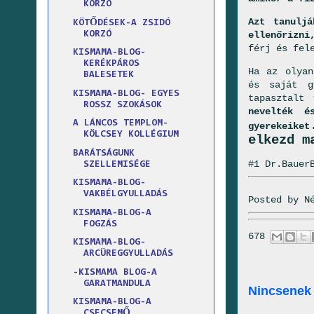
KORZÓ
Azt tanulj
KÖTŐDÉSEK-A ZSIDÓ
ellenőrizni
KORZÓ
férj és fel
KISMAMA-BLOG-
KERÉKPÁROS
Ha az olyan
BALESETEK
és saját g
KISMAMA-BLOG- EGYES
tapasztalt
ROSSZ SZOKÁSOK
nevelték é
A LÁNCOS TEMPLOM-
gyerekeiket
KÖLCSEY KOLLÉGIUM
elkezd m
BARÁTSÁGUNK
#1 Dr.Bauer
SZELLEMISÉGE
KISMAMA-BLOG-
VAKBÉLGYULLADÁS
Posted by
N
KISMAMA-BLOG-A
FOGZÁS
678
KISMAMA-BLOG-
ARCÜREGGYULLADÁS
-KISMAMA BLOG-A
GARATMANDULA
Nincsenek
KISMAMA-BLOG-A
CSECSEMŐ