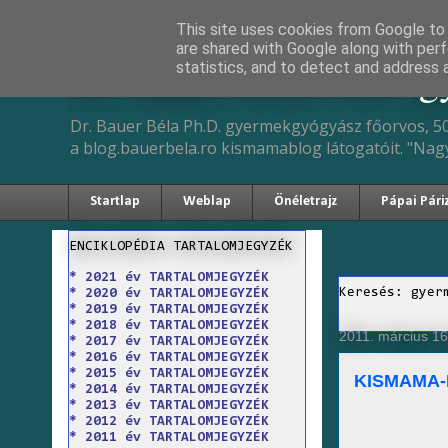
This site uses cookies from Google to d
are shared with Google along with perf
Dr. Bauer Béla Ph.D. 
statistics, and to detect and address 
Dr. Bauer Béla Ph.D. gyermekgyógyász főorvos, 50
a blog.bauerbela.ro kismamablog látogatóit. "Nag
Startlap
Weblap
Önéletrajz
Pápai Pári
ENCIKLOPÉDIA TARTALOMJEGYZÉK
* 2021 év TARTALOMJEGYZÉK
Keresés: gyer
* 2020 év TARTALOMJEGYZÉK
* 2019 év TARTALOMJEGYZÉK
* 2018 év TARTALOMJEGYZÉK
2011. március 16
* 2017 év TARTALOMJEGYZÉK
* 2016 év TARTALOMJEGYZÉK
* 2015 év TARTALOMJEGYZÉK
KISMAMA-
* 2014 év TARTALOMJEGYZÉK
* 2013 év TARTALOMJEGYZÉK
* 2012 év TARTALOMJEGYZÉK
* 2011 év TARTALOMJEGYZÉK