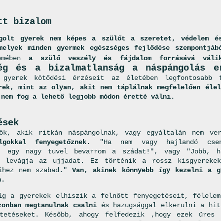
tt bizalom
golt gyerek nem képes a szülőt a szeretet, védelem és
melyek minden gyermek egészséges fejlődése szempontjáb
zemében
a szülő veszély és fájdalom forrásává váli
ég és a bizalmatlanság a náspángolás e
 gyerek kötődési érzéseit az életében legfontosabb 
rek, mint az olyan, akit nem táplálnak megfelelően élel
 nem fog a lehető legjobb módon éretté válni.
ések
lők, akik ritkán náspángolnak, vagy egyáltalán nem v
lgokkal fenyegetőznek
. "Ha nem vagy hajlandó csen
k, egy nagy tuvel bevarrom a szádat!", vagy "Jobb, h
d levágja az ujjadat. Ez történik a rossz kisgyerekek
mihez nem szabad."
Van, akinek könnyebb így kezelni a g
n.
g a gyerekek elhiszik a felnőtt fenyegetéseit, félelem
zonban megtanulnak csalni
és hazugsággal elkerülni a hit
ntetéseket. Később, ahogy felfedezik ,hogy ezek üres 