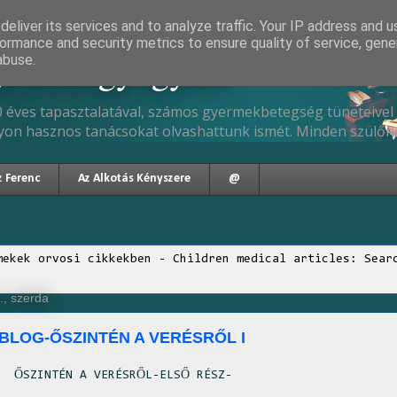
eliver its services and to analyze traffic. Your IP address and 
ormance and security metrics to ensure quality of service, gen
gyermekgyógyász
abuse.
 éves tapasztalatával, számos gyermekbetegség tüneteivel 
yon hasznos tanácsokat olvashattunk ismét. Minden szülőne
z Ferenc
Az Alkotás Kényszere
@
mekek orvosi cikkekben - Children medical articles: Sear
., szerda
BLOG-ŐSZINTÉN A VERÉSRŐL I
ŐSZINTÉN A VERÉSRŐL
-ELSŐ RÉSZ-