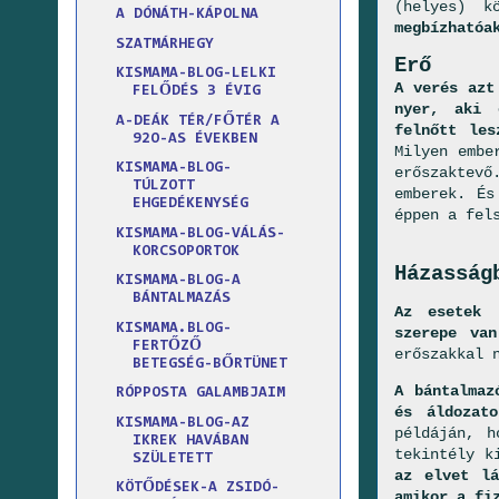
(helyes) k
A DÓNÁTH-KÁPOLNA
megbízhatóa
SZATMÁRHEGY
Erő
KISMAMA-BLOG-LELKI
A verés azt
FELŐDÉS 3 ÉVIG
nyer, aki 
A-DEÁK TÉR/FŐTÉR A
felnőtt les
92O-AS ÉVEKBEN
Milyen embe
KISMAMA-BLOG-
erőszaktev
TÚLZOTT
emberek. És
EHGEDÉKENYSÉG
éppen a fel
KISMAMA-BLOG-VÁLÁS-
KORCSOPORTOK
Házasság
KISMAMA-BLOG-A
BÁNTALMAZÁS
Az esetek 
KISMAMA.BLOG-
szerepe van
FERTŐZŐ
erőszakkal 
BETEGSÉG-BŐRTÜNET
A bántalmaz
RÓPPOSTA GALAMBJAIM
és áldozato
KISMAMA-BLOG-AZ
példáján, h
IKREK HAVÁBAN
tekintély k
SZÜLETETT
az elvet lá
KÖTŐDÉSEK-A ZSIDÓ-
amikor a fi