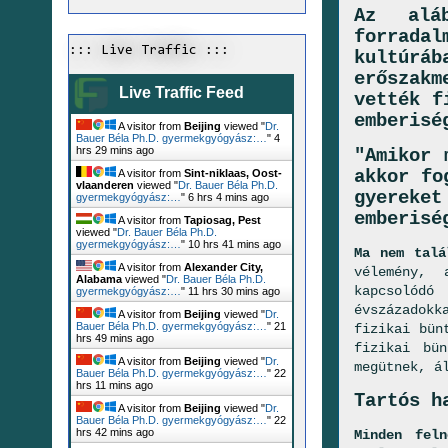
Az alá
forradal
::: Live Traffic :::
kultúrá
erőszakm
Live Traffic Feed
vették f
emberisé
A visitor from
Beijing
viewed "
Dr.
Bauer Béla Ph.D. gyermekgyógyász:…
"
4
hrs 29 mins ago
"Amikor 
akkor fo
A visitor from
Sint-niklaas, Oost-
vlaanderen
viewed "
Dr. Bauer Béla Ph.D.
gyereket
gyermekgyógyász:…
"
6 hrs 4 mins ago
emberisé
A visitor from
Tapiosag, Pest
viewed "
Dr. Bauer Béla Ph.D.
gyermekgyógyász:…
"
10 hrs 41 mins ago
Ma nem talá
A visitor from
Alexander City,
vélemény, 
Alabama
viewed "
Dr. Bauer Béla Ph.D.
kapcsolódó
gyermekgyógyász:…
"
11 hrs 30 mins ago
évszázadokk
A visitor from
Beijing
viewed "
Dr.
Bauer Béla Ph.D. gyermekgyógyász:…
"
21
fizikai bün
hrs 49 mins ago
fizikai bü
A visitor from
Beijing
viewed "
Dr.
megütnek, á
Bauer Béla Ph.D. gyermekgyógyász:…
"
22
hrs 11 mins ago
Tartós h
A visitor from
Beijing
viewed "
Dr.
Bauer Béla Ph.D. gyermekgyógyász:…
"
22
hrs 43 mins ago
Minden fel