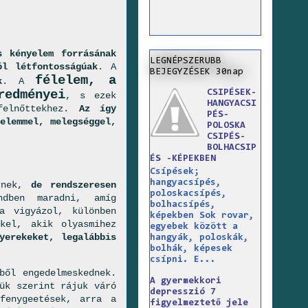
 kényelem forrásának
LEGNÉPSZERUBB
ól létfontosságúak
. A
BEJEGYZÉSEK 30nap
félelem, a
k
. A
redményei
CSIPÉSEK-
, s ezek
HANGYACSI
felnőttekhez.
Az így
PÉS-
elemmel, melegséggel,
POLOSKA
CSIPÉS-
BOLHACSIP
ÉS -KÉPEKBEN
Csípések;
hangyacsípés,
ernek,
de rendszeresen
poloskacsípés,
dben maradni, amíg
bolhacsípés,
a vigyázol, különben
képekben Sok rovar,
kel, akik olyasmihez
egyebek között a
yerekeket, legalábbis
hangyák, poloskák,
bolhák, képesek
csípni. E...
ből engedelmeskednek.
A gyermekkori
ük szerint rájuk váró
depresszió 7
fenygeetések, arra a
figyelmeztető jele