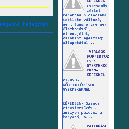
KÉPEKBEN
Csecsemős
zéklet
képekben A csecsemő
széklete változó,
Régebbi bejegyzés
mert függ a gyermek
életkorától,
étrendjétől,
valamint egészségi
állapotától ...
-VIRUSOS
BŐRFERTŐZ
ÉSEK
GYERMEKKO
RBAN-
KÉPEKKEL
VIRUSOS
BŐRFERTŐZÉSEK
GYERMEKEKNÉL
-
KÉPEKBEN- Számos
vírusfertőzés -
amilyen például a
kanyaró, a...
PATTANÁSB