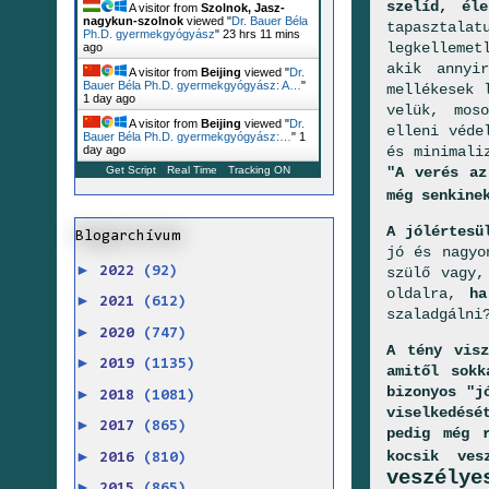
szelíd, él
A visitor from
Szolnok, Jasz-
nagykun-szolnok
viewed "
Dr. Bauer Béla
tapasztala
Ph.D. gyermekgyógyász
"
23 hrs 11 mins
legkellemet
ago
akik annyi
A visitor from
Beijing
viewed "
Dr.
Bauer Béla Ph.D. gyermekgyógyász: A…
"
mellékesek 
1 day ago
velük, moso
A visitor from
Beijing
viewed "
Dr.
elleni véde
Bauer Béla Ph.D. gyermekgyógyász:…
"
1
és minimali
day ago
"A verés az
Get Script
Real Time
Tracking ON
még senkine
A jólértesü
Blogarchívum
jó és nagyo
►
szülő vagy,
2022
(92)
oldalra,
ha
►
2021
(612)
szaladgálni
►
2020
(747)
A tény visz
►
2019
(1135)
amitől sokk
bizonyos "j
►
2018
(1081)
viselkedésé
►
2017
(865)
pedig még r
kocsik ves
►
2016
(810)
veszélye
►