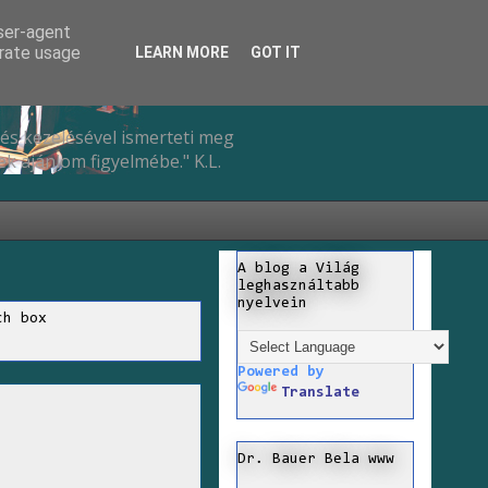
user-agent
erate usage
LEARN MORE
GOT IT
és kezelésével ismerteti meg
k ajánlom figyelmébe." K.L.
A blog a Világ
leghasználtabb
nyelvein
ch box
Powered by
Translate
Dr. Bauer Bela www