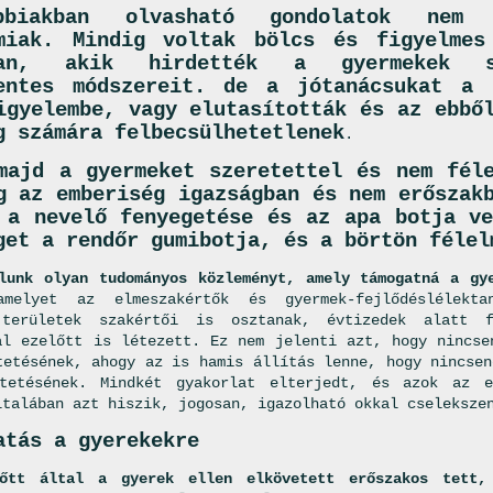
bbiakban olvasható gondolatok ne
miak. Mindig voltak bölcs és figyelmes
ban, akik hirdették a gyermekek sz
entes módszereit. de a jótanácsukat a 
igyelembe, vagy elutasították és az ebbő
g számára felbecsülhetetlenek
.
majd a gyermeket szeretettel és nem féle
g az emberiség igazságban és nem erőszak
 a nevelő fenyegetése és az apa botja ve
get a rendőr gumibotja, és a börtön félel
lunk olyan tudományos közleményt, amely támogatná a gy
amelyet az elmeszakértők és gyermek-fejlődéslélekt
 területek szakértői is osztanak, évtizedek alatt 
al ezelőtt is létezett. Ez nem jelenti azt, hogy nincse
tetésének, ahogy az is hamis állítás lenne, hogy nincsen
ntetésének. Mindkét gyakorlat elterjedt, és azok az e
ltalában azt hiszik, jogosan, igazolható okkal cseleksze
atás a gyerekekre
nőtt által a gyerek ellen elkövetett erőszakos tett,