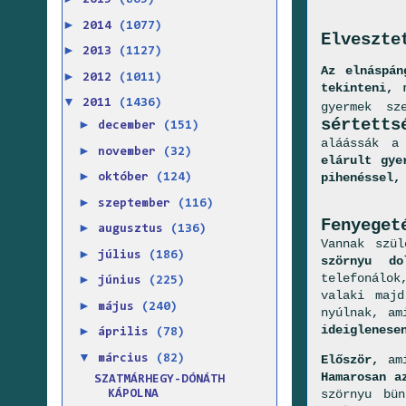
2015
(865)
►
2014
(1077)
Elveszte
►
2013
(1127)
Az elnáspán
►
2012
(1011)
tekinteni, 
▼
2011
(1436)
gyermek s
sértetts
►
december
(151)
aláássák a
►
november
(32)
elárult gye
►
pihenéssel,
október
(124)
►
szeptember
(116)
Fenyeget
►
augusztus
(136)
Vannak szü
►
július
(186)
szörnyu do
telefonálo
►
június
(225)
valaki maj
►
május
(240)
nyúlnak, a
ideiglenese
►
április
(78)
▼
Először,
amí
március
(82)
Hamarosan a
SZATMÁRHEGY-DÓNÁTH
szörnyu bü
KÁPOLNA