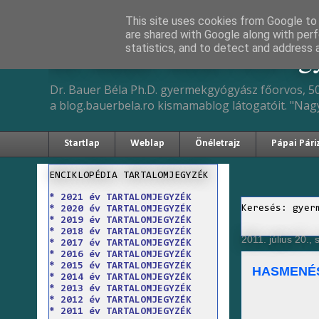
This site uses cookies from Google to d
are shared with Google along with perf
Dr. Bauer Béla Ph.D. 
statistics, and to detect and address 
Dr. Bauer Béla Ph.D. gyermekgyógyász főorvos, 50
a blog.bauerbela.ro kismamablog látogatóit. "Nag
Startlap
Weblap
Önéletrajz
Pápai Pári
ENCIKLOPÉDIA TARTALOMJEGYZÉK
* 2021 év TARTALOMJEGYZÉK
Keresés: gyer
* 2020 év TARTALOMJEGYZÉK
* 2019 év TARTALOMJEGYZÉK
* 2018 év TARTALOMJEGYZÉK
2011. július 20.,
* 2017 év TARTALOMJEGYZÉK
* 2016 év TARTALOMJEGYZÉK
* 2015 év TARTALOMJEGYZÉK
HASMENÉ
* 2014 év TARTALOMJEGYZÉK
* 2013 év TARTALOMJEGYZÉK
* 2012 év TARTALOMJEGYZÉK
* 2011 év TARTALOMJEGYZÉK