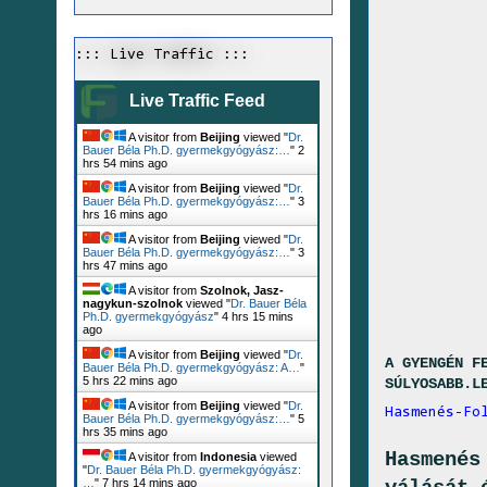
::: Live Traffic :::
Live Traffic Feed
A visitor from
Beijing
viewed "
Dr.
Bauer Béla Ph.D. gyermekgyógyász:…
"
2
hrs 54 mins ago
A visitor from
Beijing
viewed "
Dr.
Bauer Béla Ph.D. gyermekgyógyász:…
"
3
hrs 16 mins ago
A visitor from
Beijing
viewed "
Dr.
Bauer Béla Ph.D. gyermekgyógyász:…
"
3
hrs 47 mins ago
A visitor from
Szolnok, Jasz-
nagykun-szolnok
viewed "
Dr. Bauer Béla
Ph.D. gyermekgyógyász
"
4 hrs 15 mins
ago
A visitor from
Beijing
viewed "
Dr.
A GYENGÉN F
Bauer Béla Ph.D. gyermekgyógyász: A…
"
5 hrs 22 mins ago
SÚLYOSABB.L
A visitor from
Beijing
viewed "
Dr.
Hasmenés-Fo
Bauer Béla Ph.D. gyermekgyógyász:…
"
5
hrs 35 mins ago
Hasmenés
A visitor from
Indonesia
viewed
"
Dr. Bauer Béla Ph.D. gyermekgyógyász:
…
"
7 hrs 14 mins ago