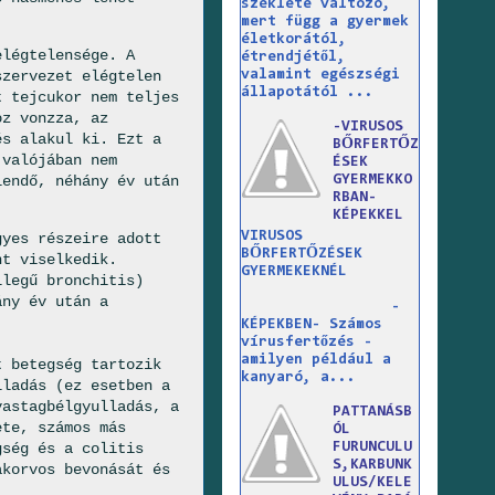
széklete változó,
mert függ a gyermek
életkorától,
elégtelensége. A
étrendjétől,
szervezet elégtelen
valamint egészségi
állapotától ...
t tejcukor nem teljes
oz vonzza, az
-VIRUSOS
és alakul ki. Ezt a
BŐRFERTŐZ
 valójában nem
ÉSEK
lendő, néhány év után
GYERMEKKO
RBAN-
KÉPEKKEL
VIRUSOS
yes részeire adott
BŐRFERTŐZÉSEK
nt viselkedik.
GYERMEKEKNÉL
llegű bronchitis)
ány év után a
-
KÉPEKBEN- Számos
vírusfertőzés -
amilyen például a
 betegség tartozik
kanyaró, a...
lladás (ez esetben a
vastagbélgyulladás, a
PATTANÁSB
ete, számos más
ÓL
gség és a colitis
FURUNCULU
S,KARBUNK
akorvos bevonását és
ULUS/KELE