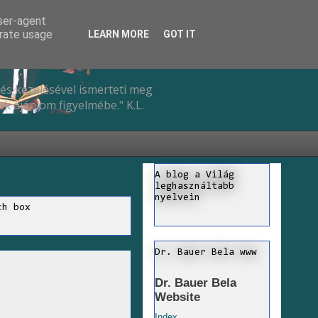
user-agent
erate usage
LEARN MORE
GOT IT
és kezelésével ismerteti meg
k ajánlom figyelmébe." K.L.
A blog a Világ
leghasználtabb
nyelvein
ch box
Dr. Bauer Bela www
Dr. Bauer Bela
Website
Index