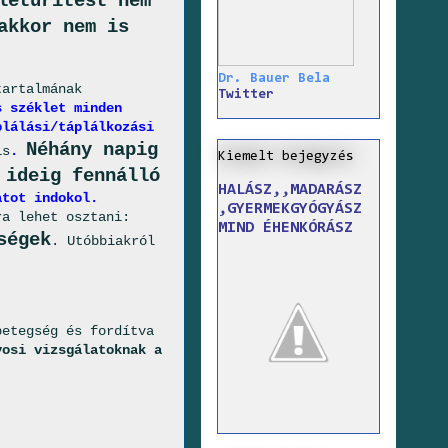
letürítést nem
akkor nem is
Dr. Bauer Bela
tartalmának
Twitter
s széklet minden
plálási/táplálkozási
Néhány napig
s
.
Kiemelt bejegyzés
 ideig fennálló
HALÁSZ,,MADARÁSZ
atot indokol.
,GYERMEKGYÓGYÁSZ
ra lehet osztani:
MIND ÉHENKÓRÁSZ
ségek
. Utóbbiakról
betegség és fordítva
vosi vizsgálatoknak a