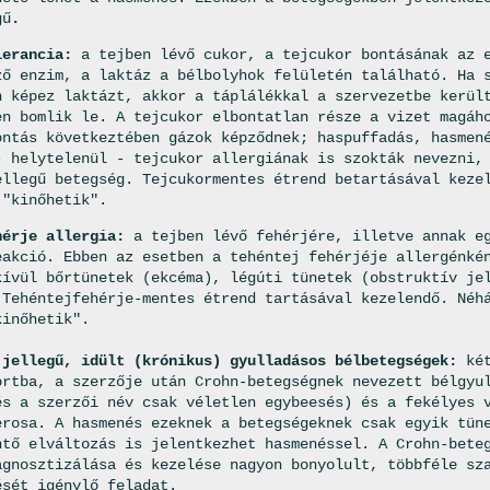
gű
.
lerancia:
a tejben lévő cukor, a tejcukor bontásának az 
ző enzim, a laktáz a bélbolyhok felületén található. Ha 
n képez laktázt, akkor a táplálékkal a szervezetbe kerül
en bomlik le. A tejcukor elbontatlan része a vizet magáh
ontás következtében gázok képződnek; haspuffadás, hasmen
- helytelenül - tejcukor allergiának is szokták nevezni,
ellegű betegség. Tejcukormentes étrend betartásával keze
 "kinőhetik".
hérje allergia:
a tejben lévő fehérjére, illetve annak eg
eakció. Ebben az esetben a tehéntej fehérjéje allergénké
kívül bőrtünetek (ekcéma), légúti tünetek (obstruktív je
 Tehéntejfehérje-mentes étrend tartásával kezelendő. Néh
kinőhetik".
 jellegű, idült (krónikus) gyulladásos bélbetegségek:
két
ortba, a szerzője után Crohn-betegségnek nevezett bélgyu
és a szerzői név csak véletlen egybeesés) és a fekélyes 
erosa. A hasmenés ezeknek a betegségeknek csak egyik tün
ntő elváltozás is jelentkezhet hasmenéssel. A Crohn-bete
agnosztizálása és kezelése nagyon bonyolult, többféle sz
ését igénylő feladat.