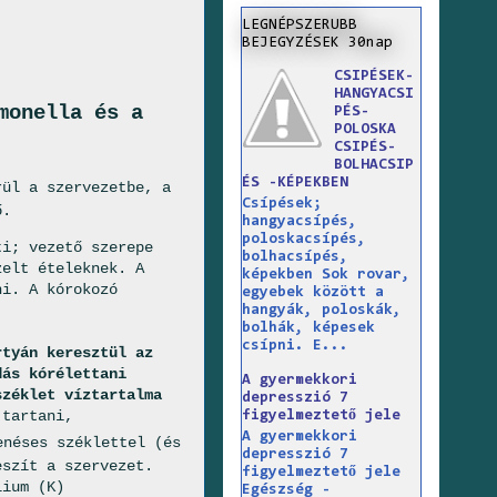
LEGNÉPSZERUBB
BEJEGYZÉSEK 30nap
CSIPÉSEK-
HANGYACSI
monella és a
PÉS-
POLOSKA
CSIPÉS-
BOLHACSIP
ÉS -KÉPEKBEN
ül a szervezetbe, a
Csípések;
ő.
hangyacsípés,
poloskacsípés,
i; vezető szerepe
bolhacsípés,
zelt ételeknek. A
képekben Sok rovar,
ni. A kórokozó
egyebek között a
hangyák, poloskák,
bolhák, képesek
csípni. E...
rtyán keresztül az
dás kórélettani
A gyermekkori
széklet víztartalma
depresszió 7
 tartani,
figyelmeztető jele
A gyermekkori
enéses széklettel (és
depresszió 7
eszít a szervezet.
figyelmeztető jele
lium (K)
Egészség -