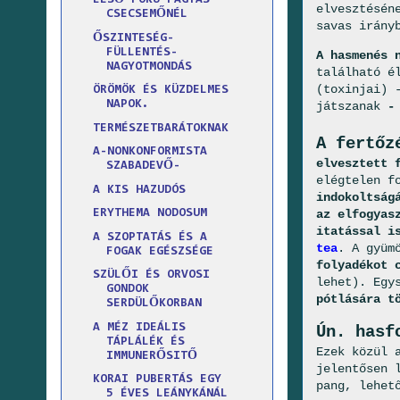
ELSŐ FOKU FAGYÁS
elvesztésén
CSECSEMŐNÉL
savas irány
ŐSZINTESÉG-
FÜLLENTÉS-
A hasmenés 
NAGYOTMONDÁS
található é
(toxinjai) 
ÖRÖMÖK ÉS KÜZDELMES
NAPOK.
játszanak
-
TERMÉSZETBARÁTOKNAK
A fertőz
A-NONKONFORMISTA
elvesztett 
SZABADEVŐ-
elégtelen f
A KIS HAZUDÓS
indokoltság
az elfogyas
ERYTHEMA NODOSUM
itatással i
A SZOPTATÁS ÉS A
tea
. A gyüm
FOGAK EGÉSZSÉGE
folyadékot 
SZÜLŐI ÉS ORVOSI
lehet). Egy
GONDOK
pótlására t
SERDÜLŐKORBAN
A MÉZ IDEÁLIS
Ún. hasf
TÁPLÁLÉK ÉS
Ezek közül 
IMMUNERŐSITŐ
jelentősen 
KORAI PUBERTÁS EGY
pang, lehet
5 ÉVES LEÁNYKÁNÁL