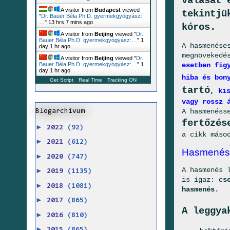
válását 
A visitor from
Budapest
viewed
tekintjü
"
Dr. Bauer Béla Ph.D. gyermekgyógyász:
…
"
13 hrs 7 mins ago
kóros.
A visitor from
Beijing
viewed "
Dr.
Bauer Béla Ph.D. gyermekgyógyász:…
"
1
A hasmenése
day 1 hr ago
megnövekedé
A visitor from
Beijing
viewed "
Dr.
esetben fig
Bauer Béla Ph.D. gyermekgyógyász:…
"
1
day 1 hr ago
hiba és bon
Get Script
Real Time
Tracking ON
tartó
, ki
vagy rossz 
A hasmenéss
Blogarchívum
fertőzés
►
2022
(92)
a cikk máso
►
2021
(612)
Hasmenésse
►
2020
(747)
A hasmenés 
►
2019
(1135)
is igaz:
cs
►
2018
(1081)
hasmenés.
►
2017
(865)
A leggya
►
2016
(810)
►