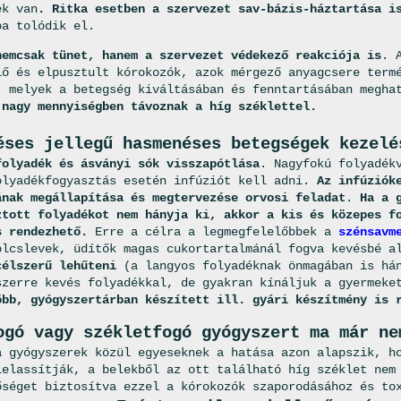
ek van
. Ritka esetben a szervezet sav-bázis-háztartása i
ba tolódik el.
nemcsak tünet, hanem a szervezet védekező reakciója is
. 
lő és elpusztult kórokozók, azok mérgező anyagcsere term
- melyek a betegség kiváltásában és fenntartásában megha
 nagy mennyiségben távoznak a híg széklettel.
éses jellegű hasmenéses betegségek kezelé
folyadék és ásványi sók visszapótlása
. Nagyfokú folyadék
olyadékfogyasztás esetén infúziót kell adni.
Az infúziók
ának megállapítása és megtervezése orvosi feladat
.
Ha a 
ztott folyadékot nem hányja ki, akkor a kis és közepes f
s rendezhető.
Erre a célra a legmegfelelőbbek a
szénsavm
ölcslevek, üdítők magas cukortartalmánál fogva kevésbé 
célszerű lehűteni
(a langyos folyadéknak önmagában is hán
szerre kevés folyadékkal, de gyakran kínáljuk a gyermek
öbb, gyógyszertárban készített ill. gyári készítmény is 
ogó vagy székletfogó gyógyszert ma már ne
a gyógyszerek közül egyeseknek a hatása azon alapszik, h
lelassítják, a belekből az ott található híg széklet nem
őséget biztosítva ezzel a kórokozók szaporodásához és to