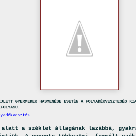
EJLETT GYERMEKEK HASMENÉSE ESETÉN A FOLYADÉKVESZTESÉG KI
EFOLYÁSU.
lyadékvesztés
 alatt a széklet állagának lazábbá, gyakr