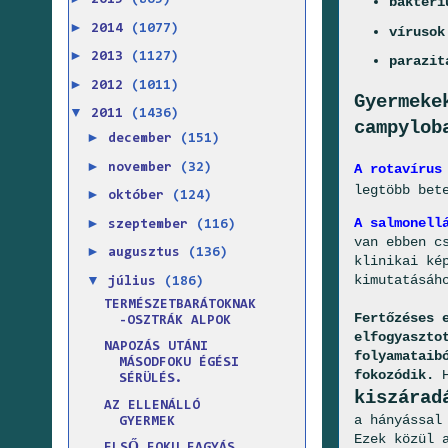
2015
(865)
baktéri
►
2014
(1077)
vírusok
►
2013
(1127)
parazit
►
2012
(1011)
Gyermeke
▼
2011
(1436)
campylob
►
december
(151)
►
A rotavírus
november
(32)
legtöbb bet
►
október
(124)
A salmonell
►
szeptember
(116)
van ebben c
►
augusztus
(136)
klinikai ké
kimutatásáh
▼
július
(186)
TERMÉSZETBARÁTOKNAK
Fertőzéses 
-OSZTRÁK ALPOK
elfogyaszto
NAPOZÁS UTÁNI
folyamataib
MÁSODFOKU ÉGÉSI
fokozódik.
H
SÉRÜLÉS.
kiszárad
AZ ELLENÁLLÓ
a hányással
GYERMEK
Ezek közül 