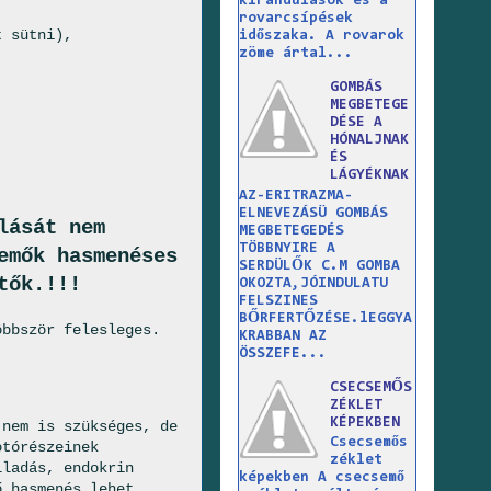
kirándulások és a
rovarcsípések
t sütni),
időszaka. A rovarok
zöme ártal...
GOMBÁS
MEGBETEGE
DÉSE A
HÓNALJNAK
ÉS
LÁGYÉKNAK
AZ-ERITRAZMA-
ELNEVEZÁSÜ GOMBÁS
lását nem
MEGBETEGEDÉS
TÖBBNYIRE A
emők hasmenéses
SERDÜLŐK C.M GOMBA
tők.!!!
OKOZTA,JÓINDULATU
FELSZINES
BŐRFERTŐZÉSE.lEGGYA
öbbször felesleges.
KRABBAN AZ
ÖSSZEFE...
CSECSEMŐS
ZÉKLET
KÉPEKBEN
 nem is szükséges, de
Csecsemős
otórészeinek
zéklet
lladás, endokrin
képekben A csecsemő
ő hasmenés lehet