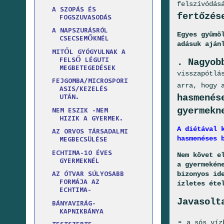
felszívódás
A SZOPÁS ÉS
fertőzés
FOGSZUVASODÁS
A NAPSZURÁSRÓL
Egyes gyümö
CSECSEMŐKNÉL
adásuk aján
MITŐL GYÓGYULNAK A
. Nagyob
FELSŐ LÉGUTI
MEGBETEGEDÉSEK
visszapótlá
FEJGOMBA/MICROSPORI
arra, hogy 
ASIS/KEZELÉS
hasmenés
UTÁN.
gyermekn
NEM ESZIK -NEM
HIZIK A GYERMEK.
A diétával 
AZ ORVOS TÁRSADALMI
hasmenéses 
MEGBECSÜLÉSE
ECHTIMA-1O ÉVES
Nem követ e
GYERMEKNÉL
a gyermekén
bizonyos id
AZ ÓTVAR SÚLYOSABB
FORMÁJA AZ
ízletes éte
ECHTIMA-
Javasolt
BÁNYAVIRÁG-
KAPNIKBÁNYA
-
a sós vízb