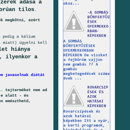
szerek adása a
okoz...
orúan tilos
.
-A GOMBÁS
BŐRFERTŐZ
ek megkötni, ezért
ÉSEK
GYERMEKKO
RBAN-
KÉPEKBEN
 pedig a kálium
A GOMBÁS
i miatt) ügyelni kell
BŐRFERTŐZÉSEK
let hiánya
GYERMEKKORBAN
KÉPEKBEN De viszket
, ilyenkor a
a fejbőröm vajjon
nem gombás ?? A
gombás
megbetegedések száma
em javasolnak diétát
évek ...
ROVARCSIP
l. tejterméket nem ad
ÉSEK ÉS
je alatt - és
AZOK
en emészthető,
HATÁSAI
KÉPEKBEN
Rovarcsípések és
azok hatásai
képekben Itt a nyár,
a kerti programok,