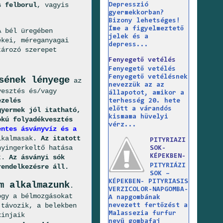
s felborul
, vagyis
Depresszió
gyermekkorban?
Bizony lehetséges!
Íme a figyelmeztető
A bél üregében
jelek és a
ékei, méreganyagai
depress...
tározó szerepet
Fenyegető vetélés
Fenyegető vetélés
Fenyegető vetélésnek
sének lényege
az
nevezzük az az
vesztés és/vagy
állapotot, amikor a
ezelés
terhesség 20. hete
előtt a várandós
gyermek jól itatható,
kismama hüvelyi
okú folyadékvesztés
vérz...
entes ásványvíz és a
alkalmasak.
Az itatott
PITYRIAZI
yingerkeltő hatása
SOK-
KÉPEKBEN-
et.
Az ásványi sók
PITYRIÁZI
rendelkezésre áll.
SOK –
KÉPEKBEN- PITYRIASIS
m alkalmazunk
.
VERZICOLOR-NAPGOMBA-
ogy a bélmozgásokat
A napgombának
 távozik, a belekben
nevezett fertőzést a
Malassezia furfur
xinjaik
nevű gombafaj