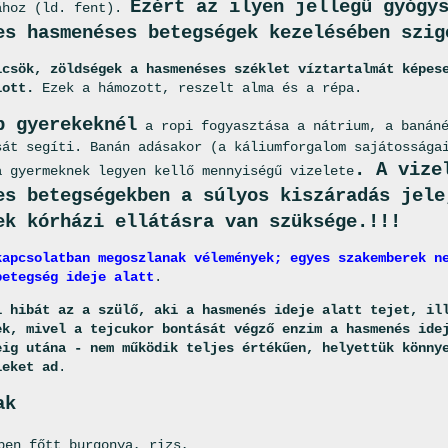
Ezért az ilyen jellegű gyógy
ához (ld. fent).
es hasmenéses betegségek kezelésében szig
lcsök, zöldségek a hasmenéses széklet víztartalmát képes
lott.
Ezek a hámozott, reszelt alma és a répa.
b gyerekeknél
a ropi fogyasztása a nátrium, a banáné
sát segíti. Banán adásakor (a káliumforgalom sajátossága
. A vize
a gyermeknek legyen kellő mennyiségű vizelete
es betegségekben a súlyos kiszáradás jele
ek kórházi ellátásra van szüksége.!!!
kapcsolatban megoszlanak vélemények; egyes szakemberek n
betegség ideje alatt
.
l hibát az a szülő, aki a hasmenés ideje alatt tejet, il
ek, mivel a tejcukor bontását végző enzim a hasmenés ide
eig utána - nem működik teljes értékűen, helyettük könny
leket ad
.
ak
en főtt burgonya, rizs,