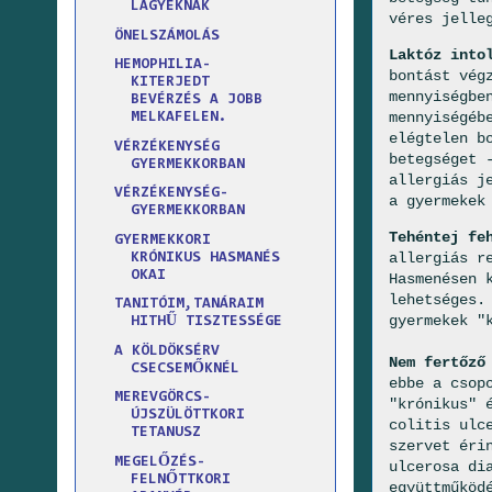
LÁGYÉKNAK
véres jelle
ÖNELSZÁMOLÁS
Laktóz into
HEMOPHILIA-
bontást vég
KITERJEDT
mennyiségbe
BEVÉRZÉS A JOBB
mennyiségéb
MELKAFELEN.
elégtelen b
VÉRZÉKENYSÉG
betegséget 
GYERMEKKORBAN
allergiás j
VÉRZÉKENYSÉG-
a gyermekek
GYERMEKKORBAN
Tehéntej fe
GYERMEKKORI
allergiás r
KRÓNIKUS HASMANÉS
OKAI
Hasmenésen 
lehetséges.
TANITÓIM,TANÁRAIM
gyermekek "
HITHŰ TISZTESSÉGE
A KÖLDÖKSÉRV
Nem fertőző
CSECSEMŐKNÉL
ebbe a csop
MEREVGÖRCS-
"krónikus" 
ÚJSZÜLÖTTKORI
colitis ulc
TETANUSZ
szervet éri
MEGELŐZÉS-
ulcerosa di
FELNŐTTKORI
együttműköd