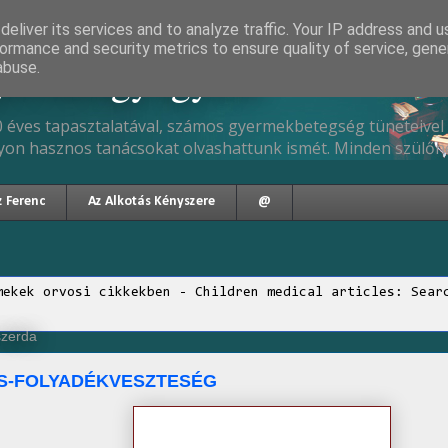
eliver its services and to analyze traffic. Your IP address and 
ormance and security metrics to ensure quality of service, gen
gyermekgyógyász
abuse.
 éves tapasztalatával, számos gyermekbetegség tüneteivel 
yon hasznos tanácsokat olvashattunk ismét. Minden szülőne
z Ferenc
Az Alkotás Kényszere
@
mekek orvosi cikkekben - Children medical articles: Sear
 szerda
S-FOLYADÉKVESZTESÉG