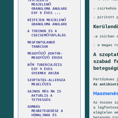
TESTSZERTE
MEGJELENŐ
- csirkehús
GRANULOMA ANULARE
EGY 8 ÉVES ...
- pirított 
KÉZFEJEN MEGJELENŐ
GRANULOMA ANULARE
Kerülend
A TOXINOK ÉS A
CSECSEMŐTÁPLÁLÁS
-a zsírban 
MEGFONTOLANDÓ
- a magas r
TANÁCSOK
A szopta
MEGGYŐZŐ ADATOK-
MEGGYŐZŐ ÉRVEK
szabad f
BŐR TUBERCULÓZIS
betegség
EGY 9 ÉVES
GYERMEK ARCÁN
Fertőzéses 
SZOPTATÁS-ALLERGIA
Az antibiot
MEGELŐZÉS
SAJNOS MÉG MA IS
Hasmenéss
AKTUÁLIS A
TETVESSÉG
Az összes i
GOMBÁS
a legfontos
MEGBETEGEDÉSE A
elégtelen e
HÓNALJNAK ÉS
betegség tü