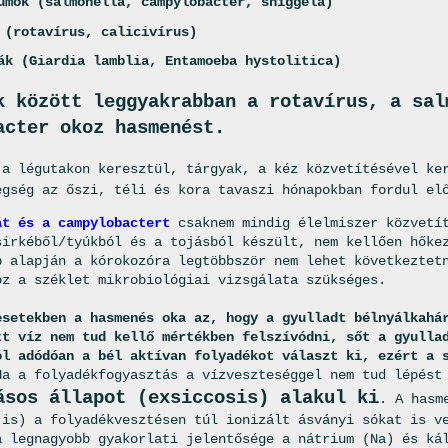
umok (salmonella, campylobacter, shiggela)
 (rotavírus, calicivírus)
ák (Giardia lamblia, Entamoeba hystolitica)
k között leggyakrabban a rotavírus, a sal
acter okoz hasmenést.
a légutakon keresztül, tárgyak, a kéz közvetítésével ker
egség az őszi, téli és kora tavaszi hónapokban fordul el
át és a campylobactert
csaknem mindig élelmiszer közvetít
sirkéből/tyúkból és a tojásból készült, nem kellően hőke
p alapján a kórokozóra legtöbbször nem lehet következtet
oz a széklet mikrobiológiai vizsgálata szükséges.
esetekben a hasmenés oka az, hogy a gyulladt bélnyálkahá
tt víz nem tud kellő mértékben felszívódni, sőt a gyulla
ól adódóan a bél aktívan folyadékot választ ki, ezért a 
a a folyadékfogyasztás a vízveszteséggel nem tud lépést
ásos állapot (exsiccosis) alakul ki
. A hasm
 is) a folyadékvesztésen túl ionizált ásványi sókat is v
a legnagyobb gyakorlati jelentősége a nátrium (Na) és ká