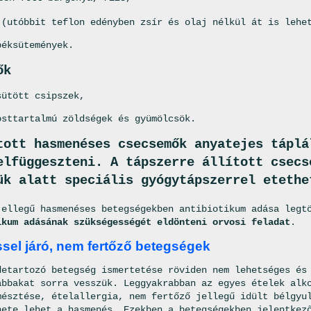
 (utóbbit teflon edényben zsír és olaj nélkül át is lehe
péksütemények.
ők
sütött csipszek,
osttartalmú zöldségek és gyümölcsök.
tott hasmenéses csecsemők anyatejes táplá
elfüggeszteni. A tápszerre állított csecs
ük alatt speciális gyógytápszerrel etethe
jellegű hasmenéses betegségekben antibiotikum adása legt
ikum adásának szükségességét eldönteni orvosi feladat
.
el járó, nem fertőző betegségek
detartozó betegség ismertetése röviden nem lehetséges és
abbakat sorra vesszük. Leggyakrabban az egyes ételek alk
mésztése, ételallergia, nem fertőző jellegű idült bélgyu
nete lehet a hasmenés. Ezekben a betegségekben jelentkez