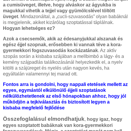
a cumisüveget, illetve, hogy alváskor az ágyukba is
magukkal vihetik a tejjel vagy gyümölcslével töltött
üveget
. Mindazonáltal, a „cucli-szuvasodás” olyan babáknál
is megjelenik, akiket kizárólag szoptatással táplálnak.
Hogyan lehetséges ez?
Azok a csecsemők, akik az édesanyjukkal alszanak és
egész éjjel szopnak, erősebben ki vannak téve a kora-
gyermekkori fogszuvasodás kockázatának
. Az aktív
szopás során a kisbaba szájában a mellbimbó a lágy- és a
kemény szájpadlás találkozásánál helyezkedik el, a nyelv
kitölti a szájüreget és nyelés után nagyon kevés, ha
egyáltalán valamennyi tej marad ott.
Fontos arra is gondolni, hogy nappali etetések mellett az
egyes, egymástól elkülönülő éjjeli szoptatások
nélkülözhetetlenek az első hónapokban ahhoz, hogy jól
működjön a tejkiválasztás és biztosított legyen a
kisbaba megfelelő fejlődése
Összefoglalásul elmondhatjuk
,
hogy igaz, hogy
egyes szoptatott babáknak van kora-gyermekkori