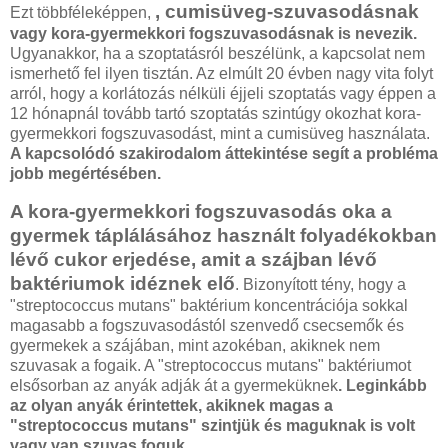
, cumisüveg-szuvasodásnak
Ezt többféleképpen,
vagy kora-gyermekkori fogszuvasodásnak is nevezik.
Ugyanakkor, ha a szoptatásról beszélünk, a kapcsolat nem
ismerhető fel ilyen tisztán. Az elmúlt 20 évben nagy vita folyt
arról, hogy a korlátozás nélküli éjjeli szoptatás vagy éppen a
12 hónapnál tovább tartó szoptatás szintúgy okozhat kora-
gyermekkori fogszuvasodást, mint a cumisüveg használata.
A kapcsolódó szakirodalom áttekintése segít a probléma
jobb megértésében.
A kora-gyermekkori fogszuvasodás oka a
gyermek táplálásához használt folyadékokban
lévő cukor erjedése, amit a szájban lévő
baktériumok idéznek elő
. Bizonyított tény, hogy a
"streptococcus mutans" baktérium koncentrációja sokkal
magasabb a fogszuvasodástól szenvedő csecsemők és
gyermekek a szájában, mint azokéban, akiknek nem
szuvasak a fogaik. A "streptococcus mutans" baktériumot
elsősorban az anyák adják át a gyermeküknek
. Leginkább
az olyan anyák érintettek, akiknek magas a
"streptococcus mutans" szintjük és maguknak is volt
vagy van szuvas foguk.