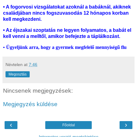
• A fogorvosi vizsgálatokat azoknál a babáknál, akiknek
családjában nincs fogszuvasodás 12 hónapos korban
kell megkezdeni.
• Az éjszakai szoptatás ne legyen folyamatos, a babát el
kell venni a melltől, amikor befejezte a táplálkozást.
• Ügyeljünk arra, hogy a gyermek megfelelő mennyiségű flu
Névtelen
at
7:46
Megosztás
Nincsenek megjegyzések:
Megjegyzés küldése
‹
›
Főoldal
Internetes verzió megtekintése