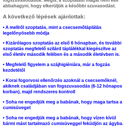
fogszuvasodásuk. Mégis, a szoptatást magát nem kell
abbahagyni, hogy elkerüljük a későbbi szuvasodást.
A következő lépések ajánlottak:
• A mellről szoptatás, mint a csecsemőtáplálás
legelőnyösebb módja
• Kizárólagos szoptatás az első 6 hónapban, és további
szoptatás megfelelő szilárd táplálékkal
kiegészítve az
első életév második felében és a második életévben is.
• Megfelelő figyelem a szájhigiéniára, már a fogzás
kezdetétől
• Korai fogorvosi ellenőrzés azoknál a csecsemőknél,
akiknek családjában van fogszuvasodás (6-12 hónapos
korban), majd rendszeres kontroll
• Soha ne engedjük meg a babának, hogy maga tartsa a
cumisüveget
• Soha ne engedjük meg a babának, hogy vízen kívül
bármi mást tartalmazó cumisüveggel feküdjön az ágyba.