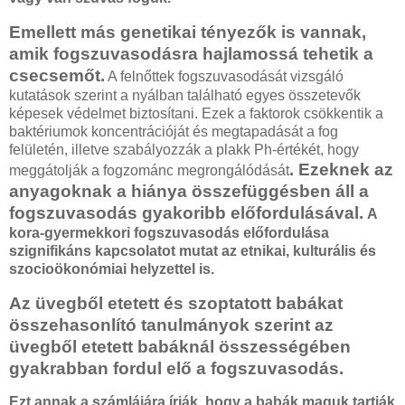
Emellett más genetikai tényezők is vannak,
amik fogszuvasodásra hajlamossá tehetik a
csecsemőt.
A felnőttek fogszuvasodását vizsgáló
kutatások szerint a nyálban található egyes összetevők
képesek védelmet biztosítani. Ezek a faktorok csökkentik a
baktériumok koncentrációját és megtapadását a fog
felületén, illetve szabályozzák a plakk Ph-értékét, hogy
. Ezeknek az
meggátolják a fogzománc megrongálódását
anyagoknak a hiánya összefüggésben áll a
fogszuvasodás gyakoribb előfordulásával.
A
kora-gyermekkori fogszuvasodás előfordulása
szignifikáns kapcsolatot mutat az etnikai, kulturális és
szocioökonómiai helyzettel is.
Az üvegből etetett és szoptatott babákat
összehasonlító tanulmányok szerint az
üvegből etetett babáknál összességében
gyakrabban fordul elő a fogszuvasodás.
Ezt annak a számlájára írják, hogy a babák maguk tartják