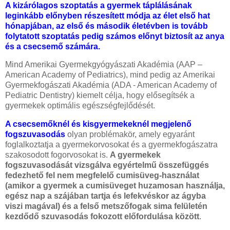
A kizárólagos szoptatás a gyermek táplálásának
leginkább előnyben részesített módja az élet első hat
hónapjában, az első és második életévben is tovább
folytatott szoptatás pedig számos előnyt biztosít az anya
és a csecsemő számára.
Mind Amerikai Gyermekgyógyászati Akadémia (AAP –
American Academy of Pediatrics), mind pedig az Amerikai
Gyermekfogászati Akadémia (ADA - American Academy of
Pediatric Dentistry) kiemelt célja, hogy elősegítsék a
gyermekek optimális egészségfejlődését.
A csecsemőknél és kisgyermekeknél megjelenő
fogszuvasodás
olyan problémakör, amely egyaránt
foglalkoztatja a gyermekorvosokat és a gyermekfogászatra
szakosodott fogorvosokat is.
A gyermekek
fogszuvasodását vizsgálva egyértelmű összefüggés
fedezhető fel nem megfelelő cumisüveg-használat
(amikor a gyermek a cumisüveget huzamosan használja,
egész nap a szájában tartja és lefekvéskor az ágyba
viszi magával) és a felső metszőfogak sima felületén
kezdődő szuvasodás fokozott előfordulása között
.