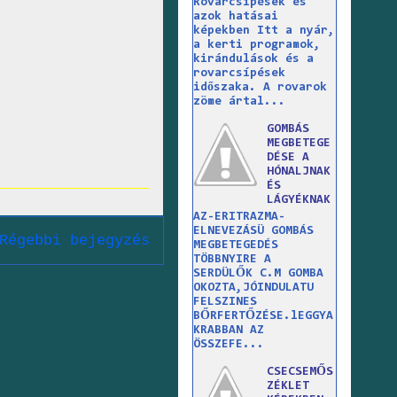
Rovarcsípések és
azok hatásai
képekben Itt a nyár,
a kerti programok,
kirándulások és a
rovarcsípések
időszaka. A rovarok
zöme ártal...
GOMBÁS
MEGBETEGE
DÉSE A
HÓNALJNAK
ÉS
LÁGYÉKNAK
AZ-ERITRAZMA-
ELNEVEZÁSÜ GOMBÁS
Régebbi bejegyzés
MEGBETEGEDÉS
TÖBBNYIRE A
SERDÜLŐK C.M GOMBA
OKOZTA,JÓINDULATU
FELSZINES
BŐRFERTŐZÉSE.lEGGYA
KRABBAN AZ
ÖSSZEFE...
CSECSEMŐS
ZÉKLET