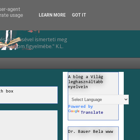
user-agent
erate usage
LEARN MORE
GOT IT
és kezelésével ismerteti meg
k ajánlom figyelmébe." K.L.
A blog a Világ
leghasználtabb
nyelvein
ch box
Powered by
Translate
Dr. Bauer Bela www