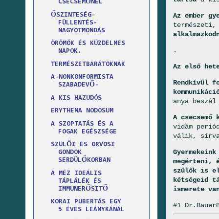
CSECSEMŐNÉL
Az ember gy
ŐSZINTESÉG-
FÜLLENTÉS-
természeti,
NAGYOTMONDÁS
alkalmazkod
ÖRÖMÖK ÉS KÜZDELMES
.
NAPOK.
TERMÉSZETBARÁTOKNAK
Az első het
A-NONKONFORMISTA
Rendkívül f
SZABADEVŐ-
kommunikáci
A KIS HAZUDÓS
anya beszél
ERYTHEMA NODOSUM
A csecsemő 
A SZOPTATÁS ÉS A
vidám perió
FOGAK EGÉSZSÉGE
válik, sírv
SZÜLŐI ÉS ORVOSI
Gyermekeink
GONDOK
SERDÜLŐKORBAN
megérteni, 
szülők is e
A MÉZ IDEÁLIS
kétségeid t
TÁPLÁLÉK ÉS
ismerete va
IMMUNERŐSITŐ
KORAI PUBERTÁS EGY
#1 Dr.Bauer
5 ÉVES LEÁNYKÁNÁL