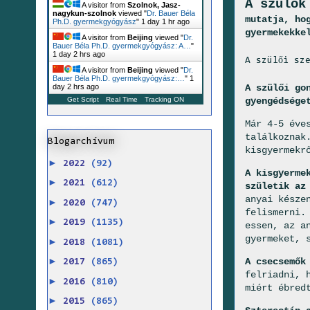
A szülők
A visitor from
Szolnok, Jasz-
nagykun-szolnok
viewed "
Dr. Bauer Béla
mutatja, ho
Ph.D. gyermekgyógyász
"
1 day 1 hr ago
gyermekekke
A visitor from
Beijing
viewed "
Dr.
Bauer Béla Ph.D. gyermekgyógyász: A…
"
1 day 2 hrs ago
A szülői sz
A visitor from
Beijing
viewed "
Dr.
Bauer Béla Ph.D. gyermekgyógyász:…
"
1
A szülői go
day 2 hrs ago
gyengédsége
Get Script
Real Time
Tracking ON
Már 4-5 éve
találkoznak
Blogarchívum
kisgyermekr
►
2022
(92)
A kisgyerme
►
2021
(612)
születik az
anyai késze
►
2020
(747)
felismerni.
►
2019
(1135)
essen, az a
gyermeket, 
►
2018
(1081)
►
A csecsemők
2017
(865)
felriadni, 
►
2016
(810)
miért ébred
►
2015
(865)