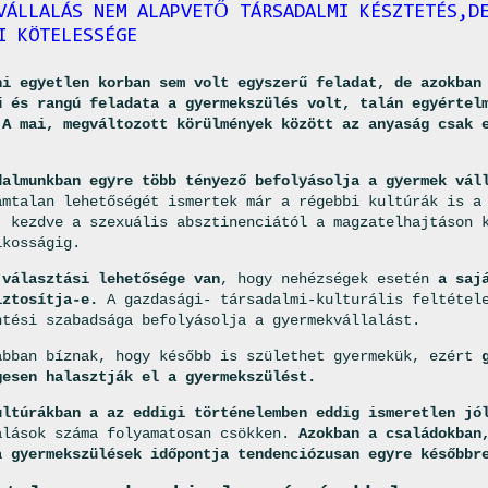
VÁLLALÁS NEM ALAPVETŐ TÁRSADALMI KÉSZTETÉS,D
I KÖTELESSÉGE
ni egyetlen korban sem volt egyszerű feladat, de azokban
ű és rangú feladata a gyermekszülés volt, talán egyértel
 A mai, megváltozott körülmények között az anyaság csak 
dalmunkban egyre több tényező befolyásolja a gyermek vál
ámtalan lehetőségét ismertek már a régebbi kultúrák is a
, kezdve a szexuális absztinenciától a magzatelhajtáson 
lkosságig.
 választási lehetősége van
, hogy nehézségek esetén
a saj
iztosítja-e.
A gazdasági- társadalmi-kulturális feltétele
ntési szabadsága befolyásolja a gyermekvállalást.
abban bíznak, hogy később is születhet gyermekük, ezért
g
gesen halasztják el a gyermekszülést.
ultúrákban a az eddigi történelemben eddig ismeretlen jó
alások száma folyamatosan csökken.
Azokban a családokban
a gyermekszülések időpontja tendenciózusan egyre későbbr