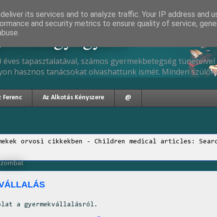
eliver its services and to analyze traffic. Your IP address and 
ormance and security metrics to ensure quality of service, gen
gyermekgyógyász
abuse.
 éves tapasztalatával, számos gyermekbetegség tüneteivel 
yon hasznos tanácsokat olvashattunk ismét. Minden szülőne
z Ferenc
Az Alkotás Kényszere
@
mekek orvosi cikkekben - Children medical articles: Sear
 szombat
VÁLLALÁS
olat a gyermekvállalásról.