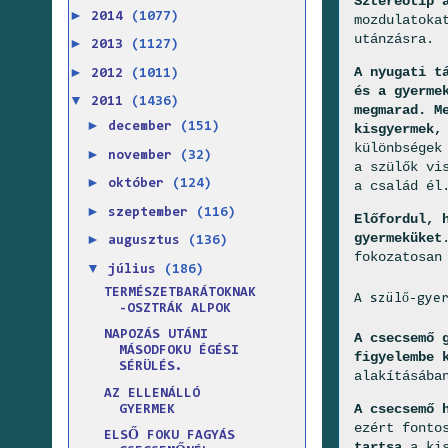
Sztereotíp 
►
2014
(1077)
mozdulatoka
utánzásra.
►
2013
(1127)
►
A nyugati t
2012
(1011)
és a gyerme
▼
2011
(1436)
megmarad. M
►
december
(151)
kisgyermek,
különbségek
►
november
(32)
a szülők vi
►
október
(124)
a család él
►
szeptember
(116)
Előfordul, 
gyermeküket
►
augusztus
(136)
fokozatosan
▼
július
(186)
TERMÉSZETBARÁTOKNAK
A szülő-gye
-OSZTRÁK ALPOK
NAPOZÁS UTÁNI
A csecsemő 
MÁSODFOKU ÉGÉSI
figyelembe 
SÉRÜLÉS.
alakításába
AZ ELLENÁLLÓ
A csecsemő 
GYERMEK
ezért fonto
ELSŐ FOKU FAGYÁS
tartsa
a kis