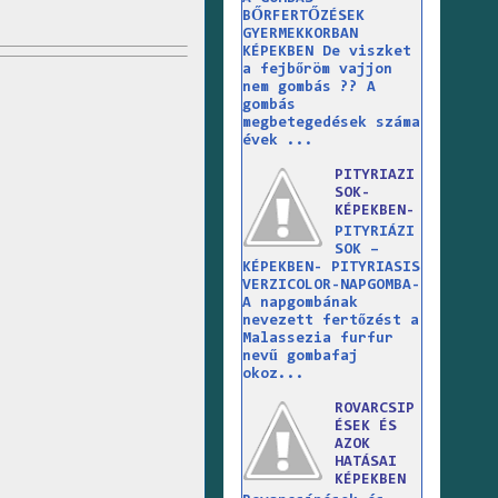
BŐRFERTŐZÉSEK
GYERMEKKORBAN
KÉPEKBEN De viszket
a fejbőröm vajjon
nem gombás ?? A
gombás
megbetegedések száma
évek ...
PITYRIAZI
SOK-
KÉPEKBEN-
PITYRIÁZI
SOK –
KÉPEKBEN- PITYRIASIS
VERZICOLOR-NAPGOMBA-
A napgombának
nevezett fertőzést a
Malassezia furfur
nevű gombafaj
okoz...
ROVARCSIP
ÉSEK ÉS
AZOK
HATÁSAI
KÉPEKBEN