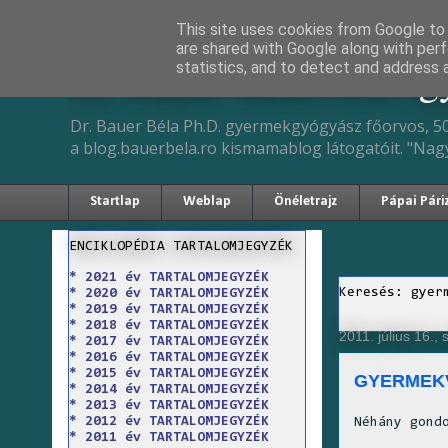
This site uses cookies from Google to d
are shared with Google along with perf
Dr. Bauer Béla Ph.D. 
statistics, and to detect and address 
Dr. Bauer Béla Ph.D. gyermekgyógyász főorvos, 50
a blog.bauerbela.ro kismamablog látogatóit. "Nag
Startlap
Weblap
Önéletrajz
Pápai Pári
ENCIKLOPÉDIA TARTALOMJEGYZÉK
* 2021 év TARTALOMJEGYZÉK
Keresés: gyer
* 2020 év TARTALOMJEGYZÉK
* 2019 év TARTALOMJEGYZÉK
* 2018 év TARTALOMJEGYZÉK
2011. július 16.,
* 2017 év TARTALOMJEGYZÉK
* 2016 év TARTALOMJEGYZÉK
* 2015 év TARTALOMJEGYZÉK
GYERMEK
* 2014 év TARTALOMJEGYZÉK
* 2013 év TARTALOMJEGYZÉK
* 2012 év TARTALOMJEGYZÉK
Néhány gond
* 2011 év TARTALOMJEGYZÉK