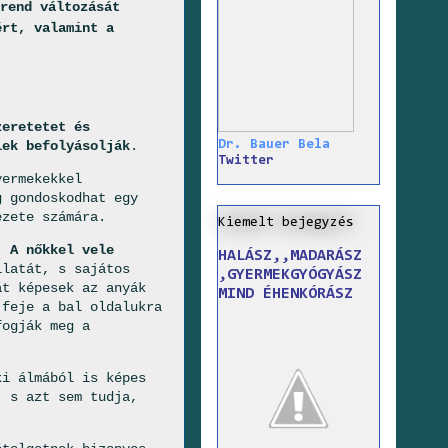
rend változását
ért, valamint a
zeretetet és
Dr. Bauer Bela
lek befolyásolják
.
Twitter
ermekekkel
g gondoskodhat egy
zete számára.
Kiemelt bejegyzés
.
A nőkkel vele
HALÁSZ,,MADARÁSZ
latát, s sajátos
,GYERMEKGYÓGYÁSZ
át képesek az anyák
MIND ÉHENKÓRÁSZ
 feje a bal oldalukra
fogják meg a
ki álmából is képes
, s azt sem tudja,