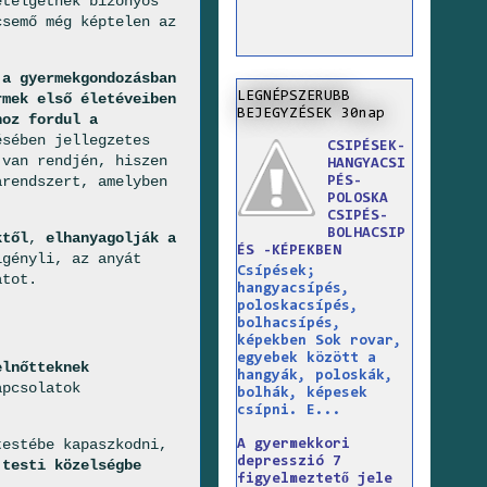
ételgetnek bizonyos
csemő még képtelen az
 a gyermekgondozásban
LEGNÉPSZERUBB
mek első életéveiben
BEJEGYZÉSEK 30nap
hoz fordul a
ésében jellegzetes
CSIPÉSEK-
 van rendjén, hiszen
HANGYACSI
arendszert, amelyben
PÉS-
POLOSKA
CSIPÉS-
BOLHACSIP
ktől
,
elhanyagolják a
ÉS -KÉPEKBEN
igényli, az anyát
Csípések;
atot.
hangyacsípés,
poloskacsípés,
bolhacsípés,
képekben Sok rovar,
egyebek között a
elnőtteknek
hangyák, poloskák,
apcsolatok
bolhák, képesek
csípni. E...
testébe kapaszkodni,
A gyermekkori
depresszió 7
e
testi közelségbe
figyelmeztető jele