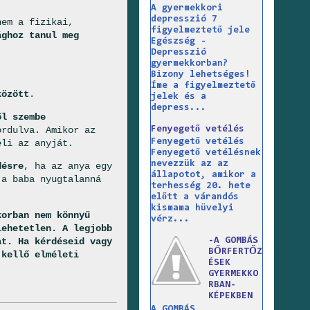
A gyermekkori
depresszió 7
nem a fizikai,
figyelmeztető jele
ághoz tanul meg
Egészség -
Depresszió
gyermekkorban?
Bizony lehetséges!
Íme a figyelmeztető
között
.
jelek és a
depress...
ől szembe
Fenyegető vetélés
ordulva. Amikor az
Fenyegető vetélés
eli az anyját.
Fenyegető vetélésnek
nevezzük az az
désre
, ha az anya egy
állapotot, amikor a
 a baba nyugtalanná
terhesség 20. hete
előtt a várandós
kismama hüvelyi
korban nem könnyű
vérz...
lehetetlen. A legjobb
at. Ha kérdéseid vagy
-A GOMBÁS
BŐRFERTŐZ
 kellő elméleti
ÉSEK
GYERMEKKO
RBAN-
KÉPEKBEN
A GOMBÁS