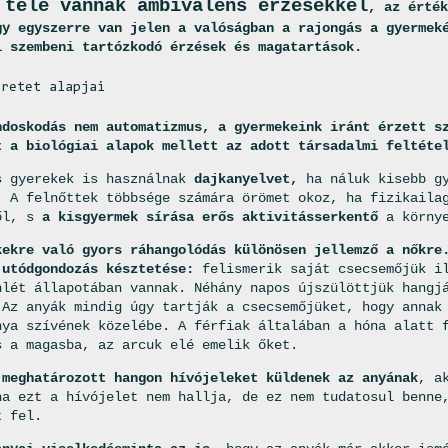
 tele vannak ambivalens érzésekkel
, az érték
gy egyszerre van jelen a valóságban a rajongás a gyermek
l szembeni tartózkodó érzések és magatartások.
eretet alapjai
ndoskodás nem automatizmus,
a gyermekeink iránt érzett s
t a biológiai alapok mellett az adott társadalmi feltéte
s gyerekek is használnak
dajkanyelvet,
ha náluk kisebb gy
. A felnőttek többsége számára örömet okoz, ha fizikaila
ől, s
a kisgyermek sírása erős aktivitásserkentő
a környe
kekre való gyors ráhangolódás különösen jellemző a nőkre
 utódgondozás késztetése:
felismerik saját csecsemőjük il
nlét állapotában vannak. Néhány napos újszülöttjük hangj
 Az anyák mindig úgy tartják a csecsemőjüket, hogy annak
nya szívének közelébe. A férfiak általában a hóna alatt 
s a magasba, az arcuk elé emelik őket.
 meghatározott hangon hívójeleket küldenek az anyának
, a
ha ezt a hívójelet nem hallja, de ez nem tudatosul benne
t fel.