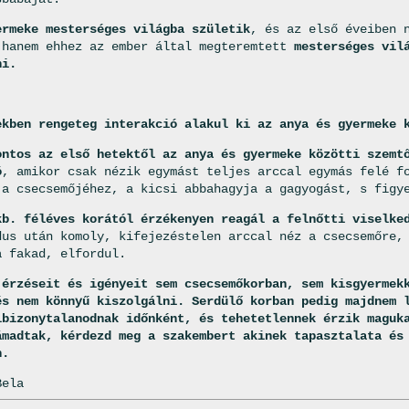
ermeke mesterséges világba születik
, és az első éveiben 
 hanem ehhez az ember által megteremtett
mesterséges vil
ni.
ekben rengeteg interakció alakul ki az anya és gyermeke 
ontos az első hetektől az anya és gyermeke közötti szemt
ó
, amikor csak nézik egymást teljes arccal egymás felé f
 a csecsemőjéhez, a kicsi abbahagyja a gagyogást, s figy
kb. féléves korától érzékenyen reagál a felnőtti viselke
dus után komoly, kifejezéstelen arccal néz a csecsemőre,
a fakad, elfordul.
 érzéseit és igényeit sem csecsemőkorban, sem kisgyermek
és nem könnyű kiszolgálni. Serdülő korban pedig majdnem 
lbizonytalanodnak időnként, és tehetetlennek érzik maguk
ámadtak, kérdezd meg a szakembert akinek tapasztalata és
n.
Bela