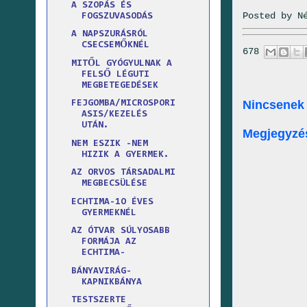
A SZOPÁS ÉS
Posted by
N
FOGSZUVASODÁS
A NAPSZURÁSRÓL
CSECSEMŐKNÉL
678
MITŐL GYÓGYULNAK A
FELSŐ LÉGUTI
MEGBETEGEDÉSEK
Nincsenek
FEJGOMBA/MICROSPORI
ASIS/KEZELÉS
UTÁN.
Megjegyzé
NEM ESZIK -NEM
HIZIK A GYERMEK.
AZ ORVOS TÁRSADALMI
MEGBECSÜLÉSE
ECHTIMA-1O ÉVES
GYERMEKNÉL
AZ ÓTVAR SÚLYOSABB
FORMÁJA AZ
ECHTIMA-
BÁNYAVIRÁG-
KAPNIKBÁNYA
TESTSZERTE