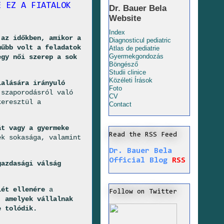
E EZ A FIATALOK
Dr. Bauer Bela
Website
Index
 az időkben, amikor a
Diagnosticul pediatric
műbb volt a feladatok
Atlas de pediatrie
Gyermekgondozás
egy női szerep a sok
Böngésző
Studii clinice
Közéleti Írások
lalására irányuló
Foto
 szaporodásról való
CV
keresztül a
Contact
át vagy a gyermeke
Read the RSS Feed
k sokasága, valamint
Dr. Bauer Bela
Official Blog
RSS
azdasági válság
lét ellenére
a
Follow on Twitter
, amelyek vállalnak
e tolódik.