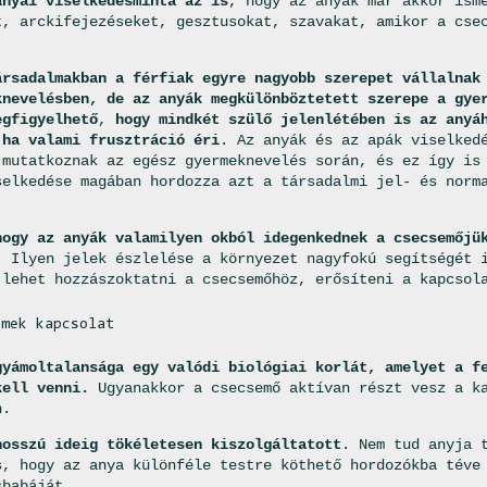
anyai viselkedésminta az is
, hogy az anyák már akkor ism
t, arckifejezéseket, gesztusokat, szavakat, amikor a cse
ársadalmakban a férfiak egyre nagyobb szerepet vállalnak
knevelésben, de az
anyák megkülönböztetett szerepe
a gyer
egfigyelhető
,
hogy mindkét szülő jelenlétében is az anyá
 ha valami frusztráció éri
. Az anyák és az apák viselked
 mutatkoznak az egész gyermeknevelés során, és ez így is
selkedése magában hordozza azt a társadalmi jel- és norm
.
hogy az anyák valamilyen okból idegenkednek a csecsemőjü
. Ilyen jelek észlelése a környezet nagyfokú segítségét 
 lehet hozzászoktatni a csecsemőhöz, erősíteni a kapcsol
rmek kapcsolat
gyámoltalansága egy valódi biológiai korlát, amelyet a f
kell venni.
Ugyanakkor
a csecsemő aktívan részt vesz a k
n.
hosszú ideig tökéletesen kiszolgáltatott
. Nem tud anyja 
s, hogy az anya különféle testre köthető hordozókba tév
babáját.