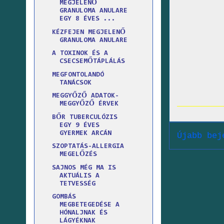
MEGJELENŐ
GRANULOMA ANULARE
EGY 8 ÉVES ...
KÉZFEJEN MEGJELENŐ
GRANULOMA ANULARE
A TOXINOK ÉS A
CSECSEMŐTÁPLÁLÁS
MEGFONTOLANDÓ
TANÁCSOK
MEGGYŐZŐ ADATOK-
MEGGYŐZŐ ÉRVEK
BŐR TUBERCULÓZIS
EGY 9 ÉVES
GYERMEK ARCÁN
Újabb bej
SZOPTATÁS-ALLERGIA
MEGELŐZÉS
SAJNOS MÉG MA IS
AKTUÁLIS A
TETVESSÉG
GOMBÁS
MEGBETEGEDÉSE A
HÓNALJNAK ÉS
LÁGYÉKNAK