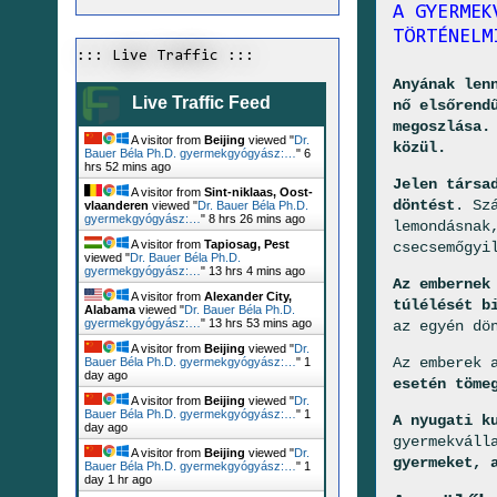
A GYERMEK
TÖRTÉNELM
::: Live Traffic :::
Anyának len
Live Traffic Feed
nő elsőrend
megoszlása.
A visitor from
Beijing
viewed "
Dr.
közül.
Bauer Béla Ph.D. gyermekgyógyász:…
"
6
hrs 52 mins ago
Jelen társa
A visitor from
Sint-niklaas, Oost-
döntést
. Sz
vlaanderen
viewed "
Dr. Bauer Béla Ph.D.
gyermekgyógyász:…
"
8 hrs 26 mins ago
lemondásnak
A visitor from
Tapiosag, Pest
csecsemőgyi
viewed "
Dr. Bauer Béla Ph.D.
gyermekgyógyász:…
"
13 hrs 4 mins ago
Az embernek
A visitor from
Alexander City,
túlélését b
Alabama
viewed "
Dr. Bauer Béla Ph.D.
gyermekgyógyász:…
"
13 hrs 53 mins ago
az egyén dö
A visitor from
Beijing
viewed "
Dr.
Az emberek 
Bauer Béla Ph.D. gyermekgyógyász:…
"
1
day ago
esetén töme
A visitor from
Beijing
viewed "
Dr.
Bauer Béla Ph.D. gyermekgyógyász:…
"
1
A nyugati k
day ago
gyermekváll
A visitor from
Beijing
viewed "
Dr.
gyermeket, 
Bauer Béla Ph.D. gyermekgyógyász:…
"
1
day 1 hr ago