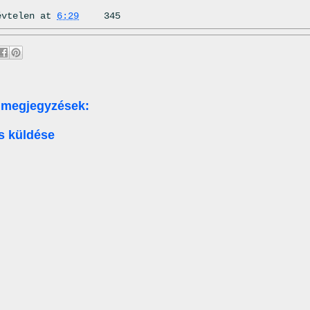
évtelen
at
6:29
345
 megjegyzések:
s küldése