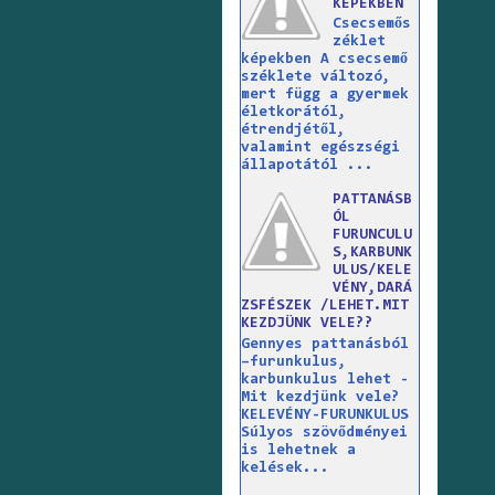
KÉPEKBEN
Csecsemős
zéklet
képekben A csecsemő
széklete változó,
mert függ a gyermek
életkorától,
étrendjétől,
valamint egészségi
állapotától ...
PATTANÁSB
ÓL
FURUNCULU
S,KARBUNK
ULUS/KELE
VÉNY,DARÁ
ZSFÉSZEK /LEHET.MIT
KEZDJÜNK VELE??
Gennyes pattanásból
–furunkulus,
karbunkulus lehet -
Mit kezdjünk vele?
KELEVÉNY-FURUNKULUS
Súlyos szövődményei
is lehetnek a
kelések...