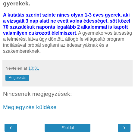
gyerekek.
A kutatás szerint szinte nincs olyan 1-3 éves gyerek, aki
a vizsgált 3 nap alatt ne evett volna édességet, sőt közel
70 százalékuk naponta legalább 2 alkalommal is kapott
valamilyen cukrozott élelmiszert
. A gyermekorvos társaság
a felmérést látva úgy döntött, átfogó felvilágosító program
indításával próbál segíteni az édesanyáknak és a
szakembereknek.
Névtelen
at
10:31
Megosztás
Nincsenek megjegyzések:
Megjegyzés küldése
‹
›
Főoldal