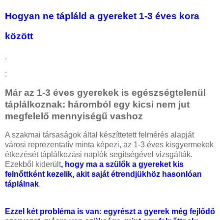
Hogyan ne tápláld a gyereket 1-3 éves kora
között
.
:
Már az 1-3 éves gyerekek is egészségtelenül
táplálkoznak: háromból egy kicsi nem jut
megfelelő mennyiségű vashoz
A szakmai társaságok által készíttetett felmérés alapját
városi reprezentatív minta képezi, az 1-3 éves kisgyermekek
étkezését táplálkozási naplók segítségével vizsgálták.
Ezekből kiderült
, hogy ma a szülők a gyereket kis
felnőttként kezelik, akit saját étrendjükhöz hasonlóan
táplálnak
.
Ezzel két probléma is van: egyrészt a gyerek még fejlődő