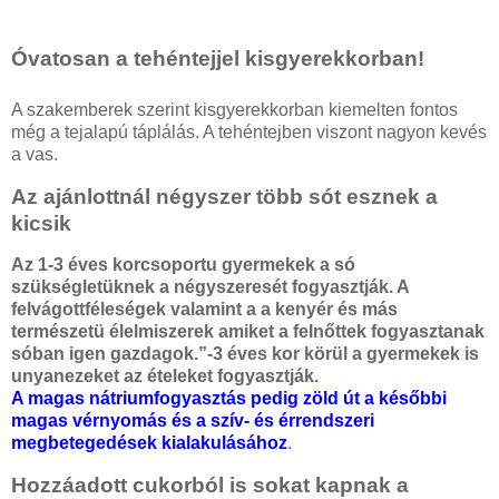
Óvatosan a tehéntejjel kisgyerekkorban!
A szakemberek szerint kisgyerekkorban kiemelten fontos
még a tejalapú táplálás. A tehéntejben viszont nagyon kevés
a vas.
Az ajánlottnál négyszer több sót esznek a
kicsik
Az 1-3 éves korcsoportu gyermekek a só
szükségletüknek a négyszeresét fogyasztják.
A
felvágottféleségek valamint a a kenyér és más
természetü élelmiszerek amiket a felnőttek fogyasztanak
sóban igen gazdagok.”-3 éves kor körül a gyermekek is
unyanezeket az ételeket fogyasztják.
A magas nátriumfogyasztás pedig zöld út a későbbi
magas vérnyomás és a szív- és érrendszeri
megbetegedések kialakulásához
.
Hozzáadott cukorból is sokat kapnak a