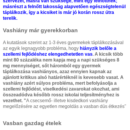
szervezet, másra van szüksége, mint egy felnőttnek;
másrészt a felnőtt lakosság alapvetően egészségtelenül
táplálkozik, így a kicsiket is már jó korán rossz útra
terelik.
Vashiány már gyerekkorban
A kutatások szerint az 1-3 éves gyermekek táplálkozásával
az egyik legnagyobb probléma, hogy
hiányzik belőle a
szellemi fejlődéshez elengedhetetlen vas
. A kicsik több
mint 80 százaléka nem kapja meg a napi szükséges 8
mg mennyiséget, sőt háromból egy gyermek
táplálkozása vashiányos, azaz ennyien kapnak az
ajánlott kritikus alsó határértéknél is kevesebb vasat.
A
vashiány azért súlyos probléma, mert befolyásolja a
szellemi fejlődést, viselkedési zavarokat okozhat, ami
összeadódva később rossz iskolai teljesítményhez is
vezethet. "
A csecsemő- illetve kisdedkori vashiány
megelőzésére az egyetlen megoldás a vasban dús étkezés"
Vasban gazdag ételek