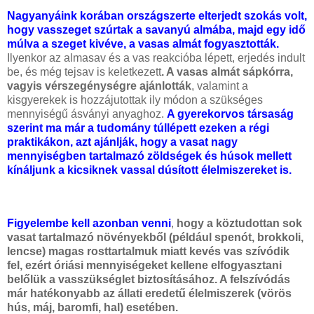
Nagyanyáink korában országszerte elterjedt szokás volt,
hogy vasszeget szúrtak a savanyú almába, majd egy idő
múlva a szeget kivéve, a vasas almát fogyasztották.
Ilyenkor az almasav és a vas reakcióba lépett, erjedés indult
be, és még tejsav is keletkezett
. A vasas almát sápkórra,
vagyis vérszegénységre ajánlották
, valamint a
kisgyerekek is hozzájutottak ily módon a szükséges
mennyiségű ásványi anyaghoz.
A gyerekorvos társaság
szerint ma már a tudomány túllépett ezeken a régi
praktikákon, azt ajánlják, hogy a vasat nagy
mennyiségben tartalmazó zöldségek és húsok mellett
kínáljunk a kicsiknek vassal dúsított élelmiszereket is.
Figyelembe kell azonban venni
,
hogy a köztudottan sok
vasat tartalmazó növényekből (például spenót, brokkoli,
lencse) magas rosttartalmuk miatt kevés vas szívódik
fel, ezért óriási mennyiségeket kellene elfogyasztani
belőlük a vasszükséglet biztosításához. A felszívódás
már hatékonyabb az állati eredetű élelmiszerek (vörös
hús, máj, baromfi, hal) esetében.