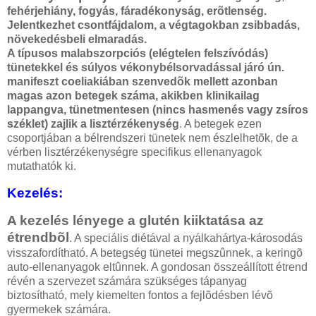
fehérjehiány, fogyás, fáradékonyság, erõtlenség.
Jelentkezhet csontfájdalom, a végtagokban zsibbadás,
növekedésbeli elmaradás.
A típusos malabszorpciós (elégtelen felszívódás)
tünetekkel és súlyos vékonybélsorvadással járó ún.
manifeszt coeliakiában szenvedõk mellett azonban
magas azon betegek száma, akikben klinikailag
lappangva, tünetmentesen (nincs hasmenés vagy zsíros
széklet) zajlik a lisztérzékenység
. A betegek ezen
csoportjában a bélrendszeri tünetek nem észlelhetõk, de a
vérben lisztérzékenységre specifikus ellenanyagok
mutathatók ki.
Kezelés
:
A kezelés lényege a glutén kiiktatása az
étrendbõl
. A speciális diétával a nyálkahártya-károsodás
visszafordítható. A betegség tünetei megszûnnek, a keringõ
auto-ellenanyagok eltûnnek. A gondosan összeállított étrend
révén a szervezet számára szükséges tápanyag
biztosítható, mely kiemelten fontos a fejlõdésben lévõ
gyermekek számára.