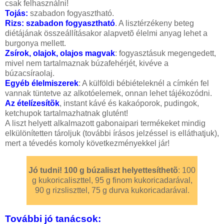
csak felhasználni!
Tojás
:
szabadon fogyasztható.
Rizs
: szabadon fogyasztható
. A lisztérzékeny beteg
diétájának összeállításakor alapvetõ élelmi anyag lehet a
burgonya mellett.
Zsírok, olajok, olajos magvak
: fogyasztásuk megengedett,
mivel nem tartalmaznak búzafehérjét, kivéve a
búzacsíraolaj.
Egyéb élelmiszerek
: A külföldi bébiételeknél a címkén fel
vannak tüntetve az alkotóelemek, onnan lehet tájékozódni.
Az ételízesítõk
, instant kávé és kakaóporok, pudingok,
ketchupok tartalmazhatnak glutént!
A liszt helyett alkalmazott gabonaipari termékeket mindig
elkülönítetten tároljuk (további írásos jelzéssel is elláthatjuk),
mert a tévedés komoly következményekkel jár!
Jó tudni! 100 g búzaliszt helyettesíthetõ
: 100
g kukoricaliszttel, 95 g finom kukoricadarával,
90 g rizsliszttel, 75 g durva kukoricadarával.
További jó tanácsok: