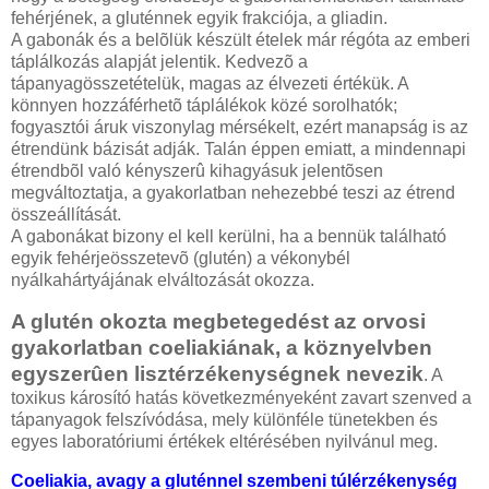
fehérjének, a gluténnek egyik frakciója, a gliadin.
A gabonák és a belõlük készült ételek már régóta az emberi
táplálkozás alapját jelentik. Kedvezõ a
tápanyagösszetételük, magas az élvezeti értékük. A
könnyen hozzáférhetõ táplálékok közé sorolhatók;
fogyasztói áruk viszonylag mérsékelt, ezért manapság is az
étrendünk bázisát adják. Talán éppen emiatt, a mindennapi
étrendbõl való kényszerû kihagyásuk jelentõsen
megváltoztatja, a gyakorlatban nehezebbé teszi az étrend
összeállítását.
A gabonákat bizony el kell kerülni, ha a bennük található
egyik fehérjeösszetevõ (glutén) a vékonybél
nyálkahártyájának elváltozását okozza.
A glutén okozta megbetegedést az orvosi
gyakorlatban coeliakiának, a köznyelvben
egyszerûen lisztérzékenységnek nevezik
. A
toxikus károsító hatás következményeként zavart szenved a
tápanyagok felszívódása, mely különféle tünetekben és
egyes laboratóriumi értékek eltérésében nyilvánul meg.
Coeliakia, avagy a gluténnel szembeni túlérzékenység