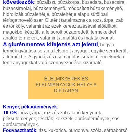
következõk
: búzaliszt, búzakorpa, búzadara, búzacsíra,
búzacsíraolaj, búzakeményítõ, módosított búzakeményítõ,
hidrolizált búzafehérje, búzafehérje alapú sütõipari
térfogatnövelõ szer. Glutént tartalmaznak a rozs, árpa, zab
és tönköly, valamint az ezek keresztezésével elõállított
magokból készült, a felsorolt búzaeredetû termékekkel
analóg termékek, valamint a maláta és malátakivonat.
A gluténmentes kifejezés azt jelenti
, hogy a
termék gyártása során a felsorolt anyagok egyike sem került
a termékbe. A gyártás és csomagolás során a terméknek a
fenti anyagokkal való szennyezõdése kizárható.
ÉLELMISZEREK ÉS
ÉLELMIANYAGOK HELYE A
DIÉTÁBAN
Kenyér, péksütemények:
TILOS
:
búza, árpa, rozs és zab alapú kenyerek,
péksütemények, tészták, kekszek, aprósütemények, sós
aprósütemények.
Fogyaszthatók
: rizs, kukorica, burgonya, szója, sárgaborsó