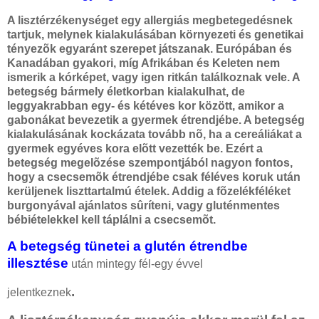
A lisztérzékenységet egy allergiás megbetegedésnek
tartjuk, melynek kialakulásában környezeti és genetikai
tényezõk egyaránt szerepet játszanak. Európában és
Kanadában gyakori, míg Afrikában és Keleten nem
ismerik a kórképet, vagy igen ritkán találkoznak vele. A
betegség bármely életkorban kialakulhat, de
leggyakrabban egy- és kétéves kor között, amikor a
gabonákat bevezetik a gyermek étrendjébe. A betegség
kialakulásának kockázata tovább nõ, ha a cereáliákat a
gyermek egyéves kora elõtt vezették be. Ezért a
betegség megelõzése szempontjából nagyon fontos,
hogy a csecsemõk étrendjébe csak féléves koruk után
kerüljenek liszttartalmú ételek. Addig a fõzelékféléket
burgonyával ajánlatos sûríteni, vagy gluténmentes
bébiételekkel kell táplálni a csecsemõt.
A betegség tünetei a glutén étrendbe
illesztése
után mintegy fél-egy évvel
.
jelentkeznek