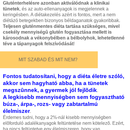
Gluténterhelésre azonban aktiválódnak a klinikai
tünetek
, és az auto-ellenanyagok is megjelennek a
keringésben. A diétakezelés azért is fontos, mert a nem
diétázó betegekben bizonyos béldaganatok gyakoribbak.
Teljesen gluténmentes diéta tartása szükséges, mivel
csekély mennyiségû glutén fogyasztása mellett is
károsodnak a vékonybélben a bélbolyhok, lehetetlenné
téve a tápanyagok felszívódását
!
MIT SZABAD ÉS MIT NEM?
Fontos tudatosítani, hogy a diéta életre szóló,
akkor sem hagyható abba, ha a tünetek
megszûnnek, a gyermek jól fejlõdik
.
A legkisebb mennyiségben sem fogyasztható
búza-, árpa-, rozs- vagy zabtartalmú
élelmiszer
.
Érdemes tudni, hogy a 2%-nál kisebb mennyiségben
elõforduló adalékanyagok feltüntetése nem kötelezõ. Ezért,
ha nincs feltüntetve egy élelmiszeren, hogy van