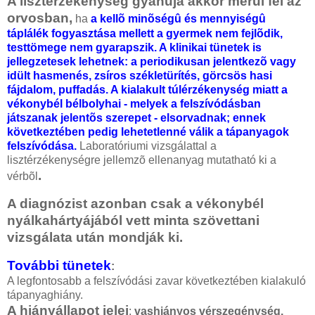
A lisztérzékenység gyanúja akkor merül fel az
orvosban,
ha
a kellõ minõségû és mennyiségû
táplálék fogyasztása mellett a gyermek nem fejlõdik,
testtömege nem gyarapszik. A klinikai tünetek is
jellegzetesek lehetnek: a periodikusan jelentkezõ vagy
idült hasmenés, zsíros székletürítés, görcsös hasi
fájdalom, puffadás. A kialakult túlérzékenység miatt a
vékonybél bélbolyhai - melyek a felszívódásban
játszanak jelentõs szerepet - elsorvadnak; ennek
következtében pedig lehetetlenné válik a tápanyagok
felszívódása.
Laboratóriumi vizsgálattal a
lisztérzékenységre jellemzõ ellenanyag mutatható ki a
.
vérbõl
A diagnózist azonban csak a vékonybél
nyálkahártyájából vett minta szövettani
vizsgálata után mondják ki.
További tünetek
:
A legfontosabb a felszívódási zavar következtében kialakuló
tápanyaghiány.
A hiányállapot jelei
:
vashiányos vérszegénység,