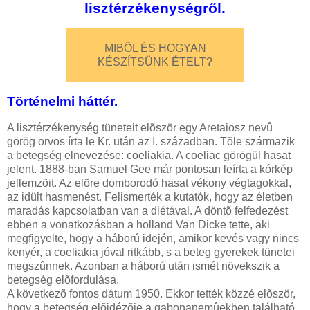
lisztérzékenységről.
MIBÕL ÉS HOGYAN
KÉSZÍTSÜNK ÉTELT?
Történelmi háttér.
A lisztérzékenység tüneteit elõször egy Aretaiosz nevû
görög orvos írta le Kr. után az I. században. Tõle származik
a betegség elnevezése: coeliakia. A coeliac görögül hasat
jelent. 1888-ban Samuel Gee már pontosan leírta a kórkép
jellemzõit. Az elõre domborodó hasat vékony végtagokkal,
az idült hasmenést. Felismerték a kutatók, hogy az életben
maradás kapcsolatban van a diétával. A döntõ felfedezést
ebben a vonatkozásban a holland Van Dicke tette, aki
megfigyelte, hogy a háború idején, amikor kevés vagy nincs
kenyér, a coeliakia jóval ritkább, s a beteg gyerekek tünetei
megszûnnek. Azonban a háború után ismét növekszik a
betegség elõfordulása.
A következõ fontos dátum 1950. Ekkor tették közzé elõször,
hogy a betegség elõidézõje a gabonanemûekben található