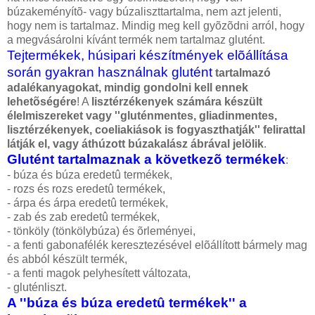
búzakeményítõ- vagy búzaliszttartalma, nem azt jelenti,
hogy nem is tartalmaz. Mindig meg kell gyõzõdni arról, hogy
a megvásárolni kívánt termék nem tartalmaz glutént.
Tejtermékek, húsipari készítmények elõállítása
során gyakran használnak glutént
tartalmazó
adalékanyagokat, mindig gondolni kell ennek
lehetõségére
! A
lisztérzékenyek számára készült
élelmiszereket vagy ''gluténmentes, gliadinmentes,
lisztérzékenyek, coeliakiások is fogyaszthatják'' felirattal
látják el, vagy áthúzott búzakalász ábrával jelölik
.
Glutént tartalmaznak a következõ termékek
:
- búza és búza eredetû termékek,
- rozs és rozs eredetû termékek,
- árpa és árpa eredetû termékek,
- zab és zab eredetû termékek,
- tönköly (tönkölybúza) és õrleményei,
- a fenti gabonafélék keresztezésével elõállított bármely mag
és abból készült termék,
- a fenti magok pelyhesített változata,
- gluténliszt.
A ''búza és búza eredetû termékek'' a