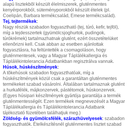
alapú lisztekbõl készült élelmiszerek, gluténmentes
kenyérporokból, süteményporokból készült ételek (pl.
Coelipán, Barbara termékcsalád, Emese termékcsalád).
Tej, tejtermékek
:
Nagy részük szabadon fogyasztható (tej, túró, kefir, tejföl),
míg a tejdesszertek (gyümölcsjoghurtok, pudingok,
túrókrémek) tartalmazhatnak glutént, ezért összetételüket
ellenõrizni kell. Csak abban az esetben ajánlottak
fogyasztásra, ha feltüntették a csomagoláson, hogy
gluténmentesek, vagy a Magyar Táplálékallergia és
Táplálékintolerancia Adatbankban regisztrálva vannak.
Húsok, húskészítmények
:
A tõkehúsok szabadon fogyaszthatóak, míg a
húskészítmények közül csak a garantáltan gluténmentes
termékeket szabad vásárolni. Általában tartalmaznak glutént
a hurkafélék, májkonzervek, pástétomok, húskonzervek.
(Egyes húsipari készítmények gyártója garantálja a termék
gluténmentességét. Ezen termékek megnevezését a Magyar
Táplálékallergia és Táplálékintolerancia Adatbank
tájékoztató füzetében találhatjuk meg.)
Zöldség- és gyümölcsfélék, szárazhüvelyesek
: szabadon
fogyaszthatók. Ételkészítésnél gluténmentes lisztet szabad