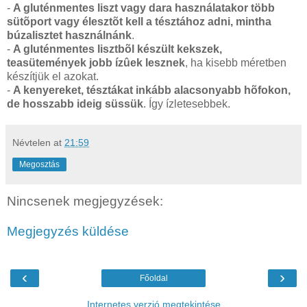
-
A gluténmentes liszt vagy dara használatakor több
sütõport vagy élesztõt kell a tésztához adni, mintha
búzalisztet használnánk
.
-
A gluténmentes lisztbõl készült kekszek,
teasütemények jobb ízûek lesznek
, ha kisebb méretben
készítjük el azokat.
-
A kenyereket, tésztákat inkább alacsonyabb hõfokon,
de hosszabb ideig süssük
. Így ízletesebbek.
Névtelen
at
21:59
Megosztás
Nincsenek megjegyzések:
Megjegyzés küldése
‹
›
Főoldal
Internetes verzió megtekintése