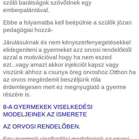
szóló barátságok szövődnek egy
emberpalántával.
Ebbe a folyamatba kell beépülnie a szülők józan
pedagógiai hozzá-
Járulásuknak és nem kényszerfenyegetésekkel
elidegeniteni a gyermeket azz orvosi rendelőktől
azzal a motivációval hogy ha nem eszed
ezt...vagy amazt akkor injekciót kapsz vagy
viszünk ahhoz a csunya öreg orvoshoz.Otthon ha
az orvos megérdemli beszéljünk róla
érdemlegesen mert ez megnyugtató a gyerme
részére is.
8-A GYERMEKEK VISELKEDÉSI
MODELJEINEK AZ ISMERETE
AZ ORVOSI RENDELŐBEN.
Egy gyermek viselkedési modeljeinek az orvosi