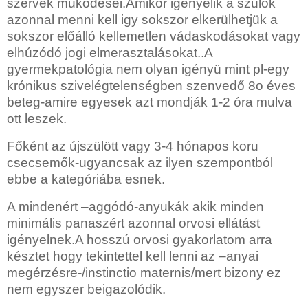
szervek müködései.Amikor igényelik a szülők
azonnal menni kell igy sokszor elkerülhetjük a
sokszor előálló kellemetlen vádaskodásokat vagy
elhúzódó jogi elmerasztalásokat..A
gyermekpatológia nem olyan igényü mint pl-egy
krónikus szivelégtelenségben szenvedő 8o éves
beteg-amire egyesek azt mondják 1-2 óra mulva
ott leszek.
Főként az újszülött vagy 3-4 hónapos koru
csecsemők-ugyancsak az ilyen szempontból
ebbe a kategóriába esnek.
A mindenért –aggódó-anyukák akik minden
minimális panaszért azonnal orvosi ellátást
igényelnek.A hosszú orvosi gyakorlatom arra
késztet hogy tekintettel kell lenni az –anyai
megérzésre-/instinctio maternis/mert bizony ez
nem egyszer beigazolódik.