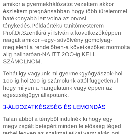
amikor a gyermekhálózatot vezettem akkor
észleltem pregnánsabban hogy több türelemmel
hatékonyabb lett volna az orvosi
ténykedés.Példaértékü tanitómesterem
Prof.Dr.Szentkirályi István a következőképpen
reagált amikor –egy- süvölvény gomolyag-
megjelent a rendelőben-a következőket mormolta
alig hallhatóan-NA ITT 2OO-ig KELL
SZÁMOLNOM.
Tehát igy vagyunk mi gyermekgyógyászok-hol
1oo-ig,hol 2oo-ig
számolunk attól függetlenül
hogy milyen a hangulatunk vagy éppen az
egészségügyi állapotunk.
3-ÁLDOZATKÉSZSÉG ÉS LEMONDÁS
Talán abból a tényből indulnék ki hogy egy
megvizsgált betegért minden felelősség téged
terhel,legyen az szakmai,etikai vagy akár jogi