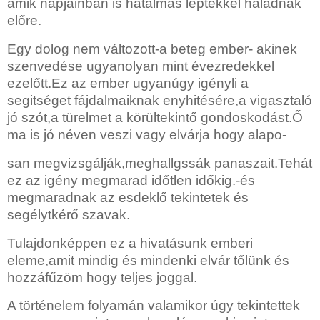
amik napjainban is hatalmas léptekkel haladnak
előre.
Egy dolog nem változott-a beteg ember- akinek
szenvedése ugyanolyan mint évezredekkel
ezelőtt.Ez az ember ugyanúgy igényli a
segitséget fájdalmaiknak enyhitésére,a vigasztaló
jó szót,a türelmet a körültekintő gondoskodást.Ő
ma is jó néven veszi vagy elvárja hogy alapo-
san megvizsgálják,meghallgssák panaszait.Tehát
ez az igény megmarad időtlen időkig.-és
megmaradnak az esdeklő tekintetek és
segélytkérő szavak.
Tulajdonképpen ez a hivatásunk emberi
eleme,amit mindig és mindenki elvár tőlünk és
hozzáfűzöm hogy teljes joggal.
A történelem folyamán valamikor úgy tekintettek