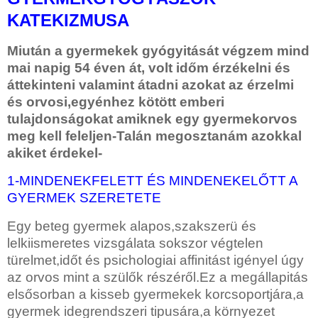
KATEKIZMUSA
Miután a gyermekek gyógyitását végzem mind
mai napig 54 éven át, volt időm érzékelni és
áttekinteni valamint átadni azokat az érzelmi
és orvosi,egyénhez kötött emberi
tulajdonságokat amiknek egy gyermekorvos
meg kell feleljen-Talán megosztanám azokkal
akiket érdekel-
1-MINDENEKFELETT ÉS MINDENEKELŐTT A
GYERMEK SZERETETE
Egy beteg gyermek alapos,szakszerü és
lelkiismeretes
vizsgálata sokszor végtelen
türelmet,időt és psichologiai affinitást igényel úgy
az orvos mint a szülők részéről.Ez a megállapitás
elsősorban a kisseb gyermekek korcsoportjára,a
gyermek idegrendszeri tipusára,a környezet