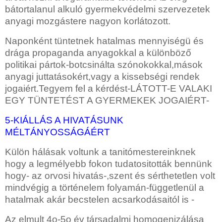
bátortalanul alkuló gyermekvédelmi szervezetek
anyagi mozgástere nagyon korlátozott.
Naponként tüntetnek hatalmas mennyiségü és
drága propaganda anyagokkal
a különböző
politikai pártok-botcsinálta szónokokkal,mások
anyagi juttatásokért,vagy a kissebségi rendek
jogaiért.Tegyem fel a kérdést-LÁTOTT-E VALAKI
EGY TÜNTETÉST A GYERMEKEK JOGAIÉRT-
5-KIÁLLÁS A HIVATÁSUNK
MÉLTÁNYOSSÁGÁÉRT
Külön hálásak voltunk a tanitómestereinknek
hogy a legmélyebb fokon tudatositották bennünk
hogy- az orvosi hivatás-,szent és sérthetetlen
volt
mindvégig a történelem folyamán-függetlenül a
hatalmak akár becstelen acsarkodásaitól is -
Az elmult 4o-5o év társadalmi homogenizálása