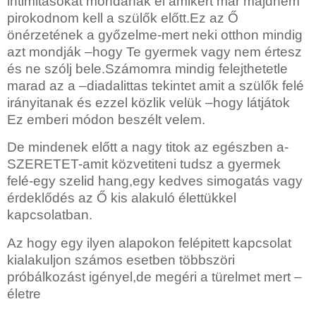
intimitásokat mondanak el amikért már majdnem
pirokodnom kell a szülők előtt.Ez az Ő
önérzetének a győzelme-mert neki otthon mindig
azt mondják –hogy Te gyermek vagy nem értesz
és ne szólj bele.Számomra mindig felejthetetle
marad az a –diadalittas tekintet amit a szülők felé
irányitanak és ezzel közlik velük –hogy látjátok
Ez emberi módon beszélt velem.
De mindenek előtt a nagy titok az egészben a-
SZERETET-amit közvetiteni tudsz a gyermek
felé-egy szelid hang,egy kedves simogatás vagy
érdeklődés az Ő kis alakuló élettükkel
kapcsolatban.
Az hogy egy ilyen alapokon felépitett kapcsolat
kialakuljon számos esetben többszöri
próbálkozást igényel,de megéri a türelmet mert –
életre