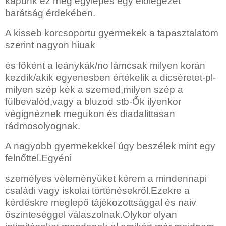
kapunk ez még egylépés egy előlegezet
barátság érdekében.
A kisseb korcsoportu gyermekek a tapasztalatom
szerint nagyon hiuak
és főként a leánykák/no lámcsak milyen korán
kezdik/akik egyenesben
értékelik a dicséretet-pl-
milyen szép kék a szemed,milyen szép a
fülbevalód,vagy a bluzod stb-Ők ilyenkor
végignéznek megukon és diadalittasan
rádmosolyognak.
A nagyobb gyermekekkel úgy beszélek mint egy
felnőttel.Egyéni
személyes véleményüket kérem a mindennapi
családi vagy iskolai történésekről.Ezekre a
kérdéskre meglepő tájékozottsággal és naiv
őszinteséggel válaszolnak.Olykor olyan