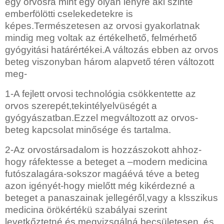
egy orvosra mint egy olyan lényre aki szinte
emberfölötti cselekedetekre is
képes.Természetesen az orvosi gyakorlatnak
mindig meg voltak az értékelhető, felmérhető
gyógyitási határértékei.A változás ebben az orvos
beteg viszonyban három alapvető téren változott
meg-
1-A fejlett orvosi technológia csökkentette az
orvos szerepét,tekintélyelvüségét a
gyógyászatban.Ezzel megváltozott az orvos-
beteg kapcsolat minősége és tartalma.
2-Az orvostársadalom is hozzászokott ahhoz-
hogy ráfektesse a beteget a –modern medicina
futószalagára-sokszor magáévá téve a beteg
azon igényét-hogy mielőtt még kikérdezné a
beteget a panaszainak jellegéről,vagy a klsszikus
medicina örökértékü szabályai szerint
levetkőztetné és megvizsgálná becsületesen, és