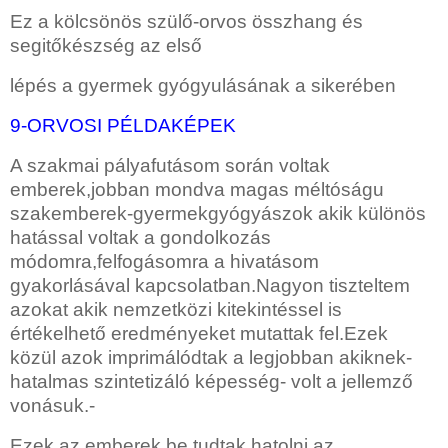
Ez a kölcsönös szülő-orvos összhang és
segitőkészség az első
lépés a gyermek gyógyulásának a sikerében
9-ORVOSI PÉLDAKÉPEK
A szakmai pályafutásom során voltak
emberek,jobban mondva magas méltóságu
szakemberek-gyermekgyógyászok akik különös
hatással voltak a gondolkozás
módomra,felfogásomra a hivatásom
gyakorlásával kapcsolatban.Nagyon tiszteltem
azokat akik nemzetközi kitekintéssel is
értékelhető eredményeket mutattak fel.Ezek
közül azok imprimálódtak a legjobban akiknek-
hatalmas szintetizáló képesség- volt a jellemző
vonásuk.-
Ezek az emberek be tudtak hatolni az