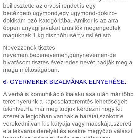
beillesztette az orvosi rendet is egy
becézgető,úgymond,egy úgymond-dokizó-
dokikám-ozó-kategóriába.-Amikor is az arra
éppen
anyagi javakat árusitók megengedtek
maguknak,1 kg disznóhusért,virtsliért stb
Nevezzenek tisztes
nevemen,becenevemen,gúnynevemen-de
hivatásom tisztes évezredes
nevét hadják meg a
maga méltóságában.
6- GYERMEKEK BIZALMÁNAK ELNYERÉSE.
A verbális komunikáció kialakulása után már több
teret nyerünk a kapcsolatteremtés lehetőségeit
tekintve.Ha már meg tudjuk kérdezni hogy kit
szeret a legjobban,vannak e barátai,szokott e
verekedni,van kis kutyája vagy macskája,szereti
e a lekváros derelyét és ezekre megyőző választ