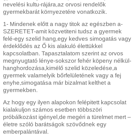
nevelési kultu-rájára,az orvosi rendelők
gyermekbarát környezetére vonatkozik.
1- Mindenek előtt a nagy titok az egészben a-
SZERETET-amit közvetiteni tudsz a gyermek
felé-egy szelid hang,egy kedves simogatás vagy
érdeklődés az Ő kis alakuló élettükkel
kapcsolatban. Tapasztalatom szerint az orvos
megnyugtató lénye-sokszor fehér köpeny nélkül-
hanghordozása,kimélő szelid közeledése,a
gyermek valamelyik bőrfelületének vagy a fej
enyhe,simogatása már bizalmat kelthet a
gyermekben.
Az hogy egy ilyen alapokon felépitett kapcsolat
kialakuljon számos esetben többszöri
próbálkozást igényel,de megéri a türelmet mert –
életre szóló barátságok szövődnek egy
emberpalántával.