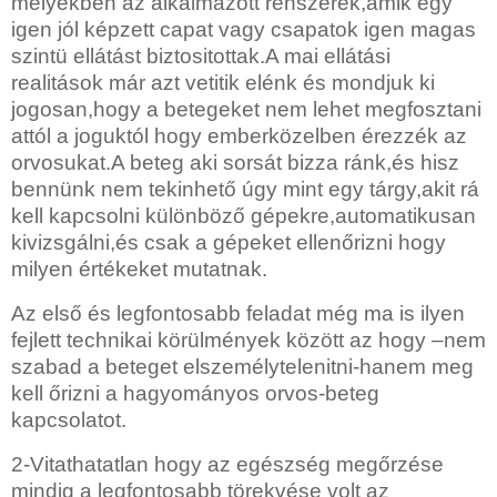
melyekben az alkalmazott renszerek,amik egy
igen jól képzett capat vagy csapatok igen magas
szintü ellátást biztositottak.A mai ellátási
realitások már azt vetitik elénk és mondjuk ki
jogosan,hogy a betegeket nem lehet megfosztani
attól a joguktól hogy emberközelben érezzék az
orvosukat.A beteg aki sorsát bizza ránk,és hisz
bennünk nem tekinhető úgy mint egy tárgy,akit rá
kell kapcsolni különböző gépekre,automatikusan
kivizsgálni,és csak a gépeket ellenőrizni hogy
milyen értékeket mutatnak.
Az első és legfontosabb feladat még ma is ilyen
fejlett technikai körülmények között az hogy –nem
szabad a beteget elszemélytelenitni-hanem meg
kell őrizni a hagyományos orvos-beteg
kapcsolatot.
2-Vitathatatlan hogy az egészség megőrzése
mindig a legfontosabb törekvése volt az