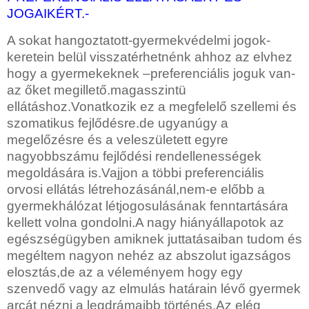
JOGAIKÉRT.-
A sokat hangoztatott-gyermekvédelmi jogok-
keretein belül visszatérhetnénk ahhoz az elvhez
hogy a gyermekeknek –preferenciális joguk van-
az őket megillető.magasszintü
ellátáshoz.Vonatkozik ez a megfelelő szellemi és
szomatikus fejlődésre.de ugyanúgy a
megelőzésre és a veleszületett egyre
nagyobbszámu fejlődési rendellenességek
megoldására is.Vajjon a többi preferenciális
orvosi ellátás létrehozásánál,nem-e előbb a
gyermekhálózat létjogosulásának fenntartására
kellett volna gondolni.A nagy hiányállapotok az
egészségügyben amiknek juttatásaiban tudom és
megéltem nagyon nehéz az abszolut igazságos
elosztás,de az a véleményem hogy egy
szenvedő vagy az elmulás határain lévő gyermek
arcát nézni a legdrámaibb történés.Az elég