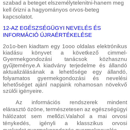
szabad a beteget elszemélytelenitni-hanem meg
kell őrizni a hagyományos orvos-beteg
kapcsolatot.
12-AZ EGÉSZSÉGÜGYI NEVELÉS ÉS
INFORMÁCIÓ ÚJRAÉRTÉKELÉSE
2o1o-ben kiadtam egy 1ooo oldalas elektrónikus
kiadásu könyvet a következő cimmel-
Gyermekgondozási tanácsok közhasznu
gyűjteménye.A kiadvány terjedelme és állandó
aktualizálásának a lehetősége egy állandó,
folyamatos gyermekgondozási és nevelési
lehetőséget ajánl napjaink rohamosan növekvő
szülői igényeire.
Az információs rendszerek mindent
elárasztó özöne, természetesen az egészségügyi
hálózatot sem mellőzi.Valahol a
mai orvosi
ténykedés, igényli a klasszikus orvosi