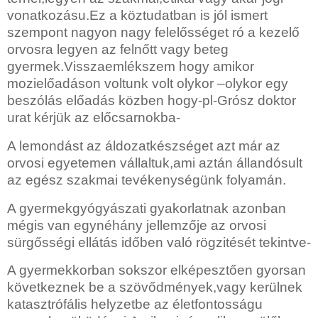
vonatkozásu.Ez a köztudatban is jól ismert
szempont nagyon nagy felelősséget ró a kezelő
orvosra legyen az felnőtt vagy beteg
gyermek.Visszaemlékszem hogy amikor
mozielőadáson voltunk volt olykor –olykor egy
beszólás előadás közben hogy-pl-Grósz doktor
urat kérjük az előcsarnokba-
A lemondást az áldozatkészséget azt már az
orvosi egyetemen vállaltuk,ami aztán állandósult
az egész szakmai tevékenységünk folyamán.
A gyermekgyógyászati gyakorlatnak azonban
mégis van egynéhány jellemzője az orvosi
sürgősségi ellátás időben való rögzitését tekintve-
A gyermekkorban sokszor elképesztően gyorsan
következnek be a szövődmények,vagy kerülnek
katasztrófális helyzetbe az életfontosságu