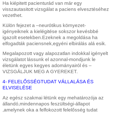
Ha kiépitett pacienturád van már egy
visszautasitott vizsgálat a paciens elvesztéséhez
vezethet.
Külön fejezet a –neurótikus környezet-
igényeiknek a kielégitése sokszor kevésbbé
igazolt esetekben.Ezeknek a megoldása ha
elfogadták paciensnek,egyéni elbirálás alá esik.
Megalapozott vagy alapozatlan indokkal igényelt
vizsgálatot lássunk el azonnal-mondjunk le
életünk egyes kegyes adományairól és –
VIZSGÁLJUK MEG A GYEREKET.
4- FELELŐSSÉGTUDAT VÁLLALÁSA ÉS
ELVISELÉSE
Az egész szakmai létünk egy mehatározója
az
állandó,mindennapos feszültségi-állapot
,amelynek oka a felfokozott felelősség tudat