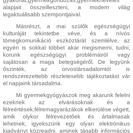
gyakorlat,gyermekgondozás,gyermeknevelés
alapjait összeilleszteni, a modern világ
legaktuálisabb szempontjaival.
Másrészt, a mai szülők egészségügyi
kulturáját tekintetbe véve, és a nívós
tömegkomunikáció eszköztárát szemlélve, az
egyén is sokkal többet akar megismerni, tudni,
korunk egészségügyi problémáiról vagy
sajátosan a maga betegségéről. De legyünk
őszinték, az orvostársadalomtól is
rendszerezettebb részletesebb tájékoztatást vár
el napjaink társadalma.
Mi gyermekgyógyászok meg akarunk felelni
ezeknek az elvárásoknak és a
félreértések,félremagyarázákok elkerülése végett,
amik olykor félrevezetőek és ártalmasak
lehetnek, igyekszünk egy olyan elektrónikus
kiadványt közreadni, aminek tágabb információs