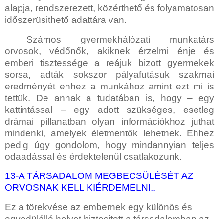
alapja, rendszerezett, közérthető és folyamatosan
időszerüsithető adattára van.
Számos gyermekhálózati munkatárs
orvosok, védőnők, akiknek érzelmi énje és
emberi tisztessége a reájuk bizott gyermekek
sorsa, adták sokszor pályafutásuk szakmai
eredményét ehhez a munkához amint ezt mi is
tettük. De annak a tudatában is, hogy – egy
kattintással – egy adott szükséges, esetleg
drámai pillanatban olyan információkhoz juthat
mindenki, amelyek
életmentők lehetnek. Ehhez
pedig úgy gondolom, hogy mindannyian teljes
odaadással és érdektelenül csatlakozunk.
13-A TÁRSADALOM MEGBECSÜLÉSÉT AZ
ORVOSNAK KELL
KIÉRDEMELNI..
Ez a törekvése az embernek egy különös és
egyedülálló helyet biztositott a társadalomban az