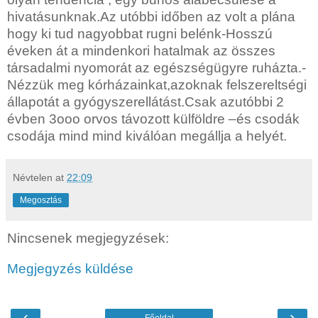
hivatásunknak.Az utóbbi időben az volt a plána
hogy ki tud nagyobbat rugni belénk-Hosszú
éveken át a mindenkori hatalmak az összes
társadalmi nyomorát az egészségügyre ruházta.-
Nézzük meg kórházainkat,azoknak felszereltségi
állapotát a gyógyszerellátást.Csak azutóbbi 2
évben 3ooo orvos távozott külföldre –és csodák
csodája mind mind kiválóan megállja a helyét.
Névtelen
at
22:09
Megosztás
Nincsenek megjegyzések:
Megjegyzés küldése
‹
›
Főoldal