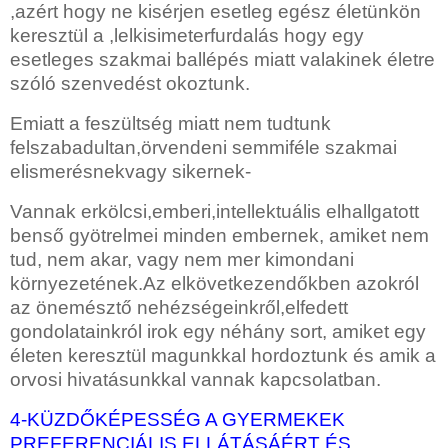
,azért hogy ne kisérjen esetleg egész életünkön
keresztül a ,lelkisimeterfurdalás hogy egy
esetleges szakmai ballépés miatt valakinek életre
szóló szenvedést okoztunk.
Emiatt a feszültség miatt nem tudtunk
felszabadultan,örvendeni semmiféle szakmai
elismerésnekvagy sikernek-
Vannak erkölcsi,emberi,intellektuális elhallgatott
benső gyötrelmei minden embernek, amiket nem
tud, nem akar, vagy nem mer kimondani
környezetének.Az elkövetkezendőkben azokról
az önemésztő nehézségeinkről,elfedett
gondolatainkról irok egy néhány sort, amiket egy
életen keresztül magunkkal hordoztunk és amik a
orvosi hivatásunkkal vannak kapcsolatban.
4-KÜZDŐKÉPESSÉG A GYERMEKEK
PREFERENCIÁLIS ELLÁTÁSÁÉRT ÉS