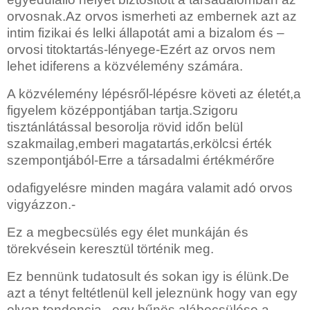
orvosnak.Az orvos ismerheti az embernek azt az
intim fizikai és lelki állapotát ami a bizalom és –
orvosi titoktartás-lényege-Ezért az orvos nem
lehet idiferens a közvélemény számára.
A közvélemény lépésről-lépésre követi az életét,a
figyelem középpontjában tartja.Szigoru
tisztánlátással besorolja rövid időn belül
szakmailag,emberi magatartás,erkölcsi érték
szempontjából-Erre a társadalmi értékmérőre
odafigyelésre minden magára valamit adó orvos
vigyázzon.-
Ez a megbecsülés egy élet munkáján és
törekvésein keresztül történik meg.
Ez bennünk tudatosult és sokan igy is élünk.De
azt a tényt feltétlenül kell jeleznünk hogy van egy
olyan tendencia ,
egy bűnös alábecsülése a