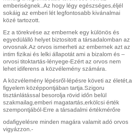
emberiségnek..Az hogy légy egészséges,éljél
sokáig az emberi lét legfontosabb kivánalmai
közé tartozott.
Ez a törekvése az embernek egy különös és
egyedülálló helyet biztositott a társadalomban az
orvosnak.Az orvos ismerheti az embernek azt az
intim fizikai és lelki állapotát ami a bizalom és –
orvosi titoktartás-lényege-Ezért az orvos nem
lehet idiferens a közvélemény számára.
A közvélemény lépésről-lépésre követi az életét,a
figyelem középpontjában tartja.Szigoru
tisztánlátással besorolja rövid időn belül
szakmailag,emberi magatartás,erkölcsi érték
szempontjából-Erre a társadalmi értékmérőre
odafigyelésre minden magára valamit adó orvos
vigyázzon.-