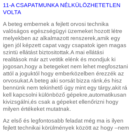
11-A CSAPATMUNKA NÉLKÜLÖZHETETLEN
VOLTA
A beteg embernek a fejlett orvosi technika
valóságos egészségügyi üzemeket hozott létre
melyekben az alkalmazott renszerek,amik egy
igen jól képzett capat vagy csapatok igen magas
szintü ellátást biztositottak.A mai ellátási
realitások már azt vetitik elénk és mondjuk ki
jogosan,hogy a betegeket nem lehet megfosztani
attól a joguktól hogy emberközelben érezzék az
orvosukat.A beteg aki sorsát bizza ránk,és hisz
bennünk nem tekinhető úgy mint egy tárgy,akit rá
kell kapcsolni különböző gépekre,automatikusan
kivizsgálni,és csak a gépeket ellenőrizni hogy
milyen értékeket mutatnak.
Az első és legfontosabb feladat még ma is ilyen
fejlett technikai körülmények között az hogy –nem