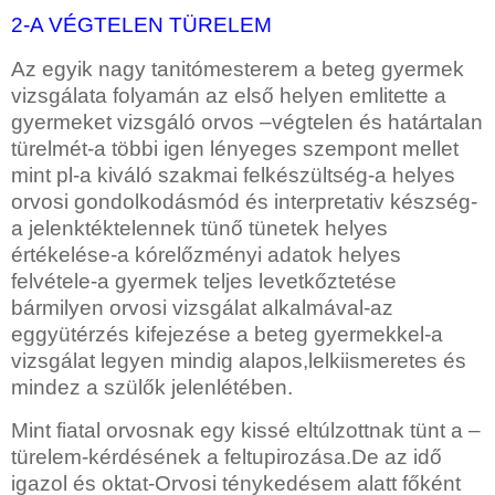
2-A VÉGTELEN TÜRELEM
Az egyik nagy tanitómesterem a beteg gyermek
vizsgálata folyamán az első helyen emlitette a
gyermeket vizsgáló orvos –végtelen és határtalan
türelmét-a többi igen lényeges szempont mellet
mint pl-a kiváló szakmai felkészültség-a helyes
orvosi gondolkodásmód és interpretativ készség-
a jelenktéktelennek tünő tünetek helyes
értékelése-a kórelőzményi adatok helyes
felvétele-a gyermek teljes levetkőztetése
bármilyen orvosi vizsgálat alkalmával-az
eggyütérzés kifejezése a beteg gyermekkel-a
vizsgálat legyen mindig alapos,lelkiismeretes és
mindez a szülők jelenlétében.
Mint fiatal orvosnak egy kissé eltúlzottnak tünt a –
türelem-kérdésének a feltupirozása.De az idő
igazol és oktat-Orvosi ténykedésem alatt főként