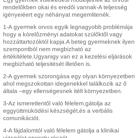
rendelőkben okai és eredői vannak-A teljesség
igényeiéert egy néhányat megemlitenék.
1-A gyermek orvos
egyik legnagyobb problémája
hogy a kórelőzményi adatokat szülőktől vagy
hozzáttartozóktól kapja.A beteg gyermeknek ilyen
szempontból nem megbizható az
értékitélete.Ugyanigy van ez a kezelési eljárások
megbizható teljesitését illetően is.
2-A gyermek szorongása
egy olyan környezetben
ahol megszokottan idegenekkel találkozik az ő
általa –egy ellenségesnek itélt környezetben.
3-Az ismeretlentől való félelem,gátolja az
eggyüttmüködési készségét,és a verbális
comunikációt.
4-A fájdalomtól való
félelem gátolja a klinikai
vizsgálat operativ részét