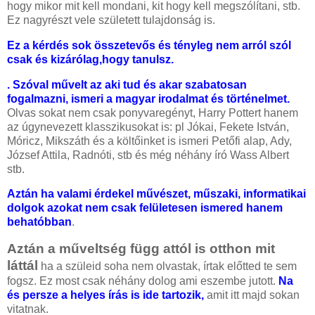
hogy mikor mit kell mondani, kit hogy kell megszólítani, stb.
Ez nagyrészt vele született tulajdonság is.
Ez a kérdés sok összetevős és tényleg nem arról szól
csak és kizárólag,hogy tanulsz.
. Szóval művelt az aki tud és akar szabatosan
fogalmazni, ismeri a magyar irodalmat és történelmet.
Olvas sokat nem csak ponyvaregényt, Harry Pottert hanem
az úgynevezett klasszikusokat is: pl Jókai, Fekete István,
Móricz, Mikszáth és a költőinket is ismeri Petőfi alap, Ady,
József Attila, Radnóti, stb és még néhány író Wass Albert
stb.
Aztán ha valami érdekel művészet, műszaki, informatikai
dolgok azokat nem csak felületesen ismered hanem
behatóbban
.
Aztán a műveltség függ attól is otthon mit
láttál
ha a szüleid soha nem olvastak, írtak előtted te sem
fogsz. Ez most csak néhány dolog ami eszembe jutott.
Na
és persze a helyes írás is ide tartozik,
amit itt majd sokan
vitatnak.