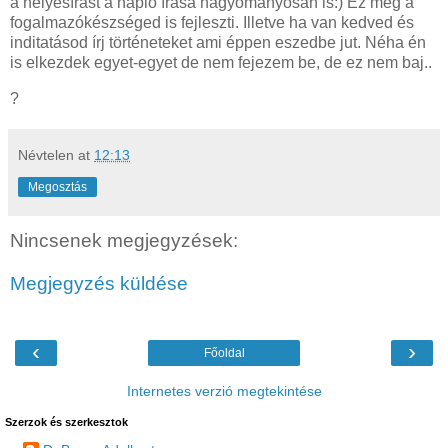
a helyesírást a napló írása hagyományosan is:) Ez még a
fogalmazókészséged is fejleszti. Illetve ha van kedved és
inditatásod írj történeteket ami éppen eszedbe jut. Néha én
is elkezdek egyet-egyet de nem fejezem be, de ez nem baj..
?
Névtelen
at
12:13
Megosztás
Nincsenek megjegyzések:
Megjegyzés küldése
‹
›
Főoldal
Internetes verzió megtekintése
Szerzok és szerkesztok