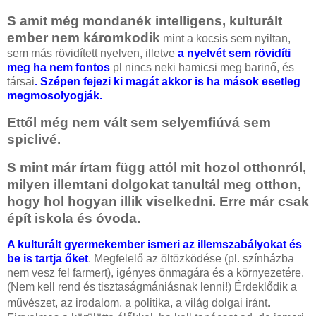
S amit még mondanék intelligens, kulturált
ember nem káromkodik
mint a kocsis sem nyiltan,
sem más rövidített nyelven, illetve
a nyelvét sem rövidíti
meg ha nem fontos
pl nincs neki hamicsi meg barinő, és
társai
. Szépen fejezi ki magát akkor is ha mások esetleg
megmosolyogják.
Ettől még nem vált sem selyemfiúvá sem
spiclivé.
S mint már írtam függ attól mit hozol otthonról,
milyen illemtani dolgokat tanultál meg otthon,
hogy hol hogyan illik viselkedni. Erre már csak
épít iskola és óvoda.
A kulturált gyermekember ismeri az illemszabályokat és
be is tartja őket
.
Megfelelő az öltözködése (pl. színházba
nem vesz fel farmert), igényes önmagára és a környezetére.
(Nem kell rend és tisztaságmániásnak lenni!) Érdeklődik a
.
művészet, az irodalom, a politika, a világ dolgai iránt