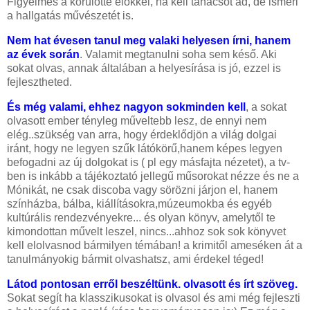
Figyelmes a körülötte élőkkel, ha kell tanácsot ad, de ismeri
a hallgatás művészetét is.
Nem hat évesen tanul meg valaki helyesen írni, hanem
az évek során
. Valamit megtanulni soha sem késő. Aki
sokat olvas, annak általában a helyesírása is jó, ezzel is
fejlesztheted.
És még valami, ehhez nagyon sokminden kell
, a sokat
olvasott ember tényleg műveltebb lesz, de ennyi nem
elég..szükség van arra, hogy érdeklődjön a világ dolgai
iránt, hogy ne legyen
szűk látókörű,hanem képes legyen
befogadni az új dolgokat is ( pl egy másfajta nézetet), a tv-
ben is inkább a tájékoztató jellegű műsorokat nézze és ne a
Mónikát, ne csak discoba vagy sörözni járjon el, hanem
színházba, bálba, kiállításokra,múzeumokba és egyéb
kultúrális rendezvényekre... és olyan könyv, amelytől te
kimondottan művelt leszel, nincs...ahhoz sok sok könyvet
kell elolvasnod bármilyen témában! a krimitől ameséken át a
tanulmányokig bármit olvashatsz, ami érdekel téged!
Látod pontosan erről beszéltünk. olvasott és írt szöveg.
Sokat segít ha klasszikusokat is olvasol és ami még fejleszti