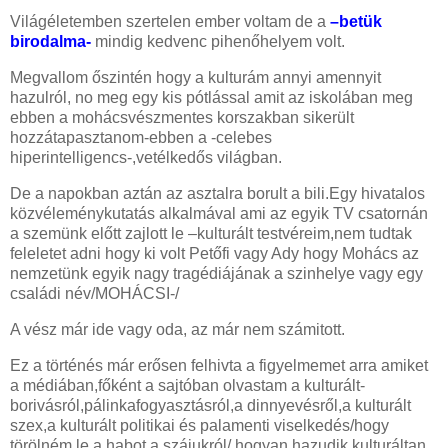
Világéletemben szertelen ember voltam de a
–betük
birodalma-
mindig kedvenc pihenőhelyem volt.
Megvallom őszintén hogy a kulturám annyi amennyit
hazulról, no meg egy kis pótlással amit az iskolában meg
ebben a mohácsvészmentes korszakban sikerült
hozzátapasztanom-ebben a -celebes
hiperintelligencs-,vetélkedős világban.
De a napokban aztán az asztalra borult a bili.Egy hivatalos
közvéleménykutatás alkalmával ami az egyik TV csatornán
a szemünk előtt zajlott le –kulturált testvéreim,nem tudtak
feleletet adni hogy ki volt Petőfi vagy Ady hogy Mohács az
nemzetünk egyik nagy tragédiájának a szinhelye vagy egy
családi név/MOHÁCSI-/
A vész már ide vagy oda, az már nem számitott.
Ez a történés már erősen felhivta a figyelmemet arra amiket
a médiában,főként a sajtóban olvastam a kulturált-
borivásról,pálinkafogyasztásról,a dinnyevésről,a kulturált
szex,a kulturált politikai és palamenti viselkedés/hogy
törölném le a habot a szájukról/,hogyan hazudik kulturáltan