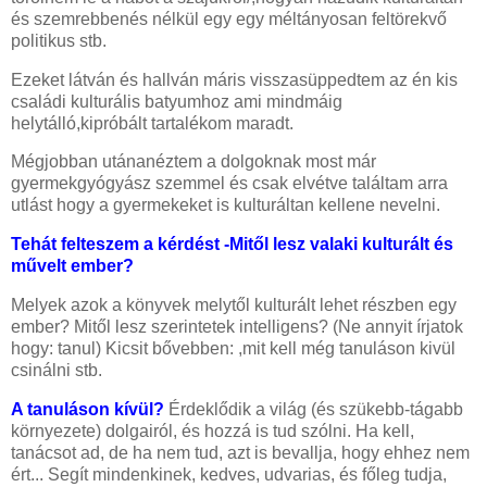
és szemrebbenés nélkül egy egy méltányosan feltörekvő
politikus stb.
Ezeket látván és hallván máris visszasüppedtem az én kis
családi kulturális batyumhoz ami mindmáig
helytálló,kipróbált tartalékom maradt.
Mégjobban utánanéztem a dolgoknak most már
gyermekgyógyász szemmel és csak elvétve találtam arra
utlást hogy a gyermekeket is kulturáltan kellene nevelni.
Tehát felteszem a kérdést -Mitől lesz valaki kulturált és
művelt ember?
Melyek azok a könyvek melytől kulturált lehet részben egy
ember? M
itől lesz szerintetek intelligens? (Ne annyit írjatok
hogy: tanul) Kicsit bővebben: ,mit kell még tanuláson kivül
csinálni stb.
A tanuláson kívül?
Érdeklődik a világ (és szükebb-tágabb
környezete) dolgairól, és hozzá is tud szólni. Ha kell,
tanácsot ad, de ha nem tud, azt is bevallja, hogy ehhez nem
ért... Segít mindenkinek, kedves, udvarias, és főleg tudja,