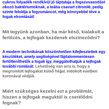
cukros folyadék rendkívül jó táptalaja a fogszuvasodást
okozó baktériumoknak, a teába csavart citromlé, pedig
szinte feloldja a fogzománcot, még könnyebbé téve a
fogak elromlását!
Mit tegyünk azonban, ha már késő, kialakult a
fertőzés, a tejfogak kezdenek elszíneződni?
A modern technikának köszönhetően kifejlesztettek egy
készüléket, amely segítségével fájdalommentesen
fertőtleníthetők a fogak így, meggátolhatjuk a tejfogak
további romlását
.
Lehetőség van arra is, hogy a
megromlott tejfogakat külső héjjal, indokolt esetben
koronával védjük
.
Miért szükséges kezelni ezt a problémát,
hiszen a tejfogak maguktól is cserélődni
fognak?