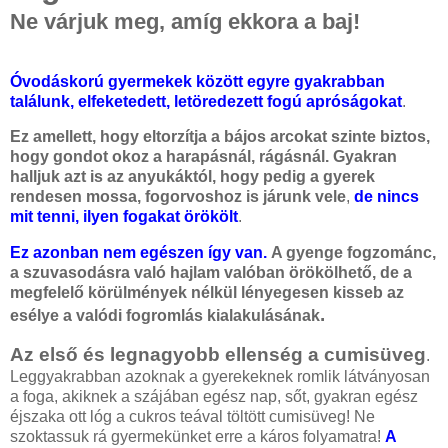
Ne várjuk meg, amíg ekkora a baj!
Óvodáskorú gyermekek között egyre gyakrabban
találunk, elfeketedett, letöredezett fogú apróságokat
.
Ez amellett, hogy eltorzítja a bájos arcokat szinte biztos,
hogy gondot okoz a harapásnál, rágásnál. Gyakran
halljuk azt is az anyukáktól, hogy pedig a gyerek
rendesen mossa, fogorvoshoz is járunk vele
,
de nincs
mit tenni, ilyen fogakat örökölt
.
Ez azonban nem egészen így van.
A gyenge fogzománc,
a szuvasodásra való hajlam valóban örökölhető, de a
megfelelő körülmények nélkül lényegesen kisseb az
.
esélye a valódi fogromlás kialakulásának
Az első és legnagyobb ellenség a cumisüveg
.
Leggyakrabban azoknak a gyerekeknek romlik látványosan
a foga, akiknek a szájában egész nap, sőt, gyakran egész
éjszaka ott lóg a cukros teával töltött cumisüveg! Ne
szoktassuk rá gyermekünket erre a káros folyamatra!
A