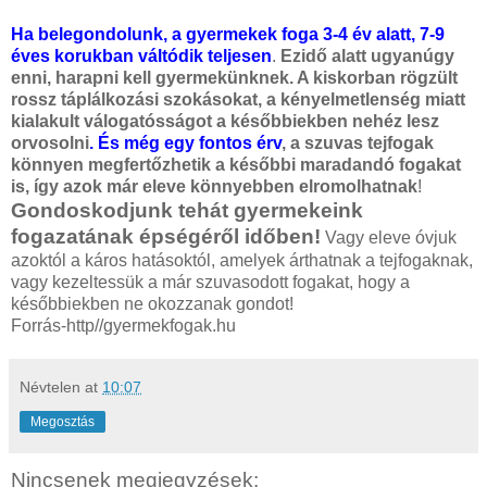
Ha belegondolunk, a gyermekek foga 3-4 év alatt, 7-9
éves korukban váltódik teljesen
.
Ezidő alatt ugyanúgy
enni, harapni kell gyermekünknek. A kiskorban rögzült
rossz táplálkozási szokásokat, a kényelmetlenség miatt
kialakult válogatósságot a későbbiekben nehéz lesz
orvosolni
. És még egy fontos érv
, a szuvas tejfogak
könnyen megfertőzhetik a későbbi maradandó fogakat
is, így azok már eleve könnyebben elromolhatnak
!
Gondoskodjunk tehát gyermekeink
fogazatának épségéről időben!
Vagy eleve óvjuk
azoktól a káros hatásoktól, amelyek árthatnak a tejfogaknak,
vagy kezeltessük a már szuvasodott fogakat, hogy a
későbbiekben ne okozzanak gondot!
Forrás-http//gyermekfogak.hu
Névtelen
at
10:07
Megosztás
Nincsenek megjegyzések: