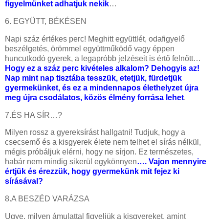
figyelmünket adhatjuk nekik
…
6. EGYÜTT, BÉKÉSEN
Napi száz értékes perc! Meghitt együttlét, odafigyelő
beszélgetés, örömmel együttműködő vagy éppen
huncutkodó gyerek, a legapróbb jelzéseit is értő felnőtt…
Hogy ez a száz perc kivételes alkalom? Dehogyis az!
Nap mint nap tisztába tesszük, etetjük, fürdetjük
gyermekünket, és ez a mindennapos élethelyzet újra
meg újra csodálatos, közös élmény forrása lehet
.
7.ÉS HA SÍR…?
Milyen rossz a gyereksírást hallgatni! Tudjuk, hogy a
csecsemő és a kisgyerek élete nem telhet el sírás nélkül,
mégis próbáljuk elérni, hogy ne sírjon. Ez természetes,
habár nem mindig sikerül egykönnyen
…. Vajon mennyire
értjük és érezzük, hogy gyermekünk mit fejez ki
sírásával?
8.A BESZÉD VARÁZSA
Ugye, milyen ámulattal figyeljük a kisgyereket, amint