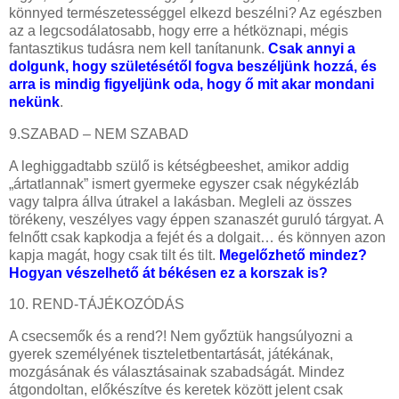
könnyed természetességgel elkezd beszélni? Az egészben
az a legcsodálatosabb, hogy erre a hétköznapi, mégis
fantasztikus tudásra nem kell tanítanunk.
Csak annyi a
dolgunk, hogy születésétől fogva beszéljünk hozzá, és
arra is mindig figyeljünk oda, hogy ő mit akar mondani
nekünk
.
9.SZABAD – NEM SZABAD
A leghiggadtabb szülő is kétségbeeshet, amikor addig
„ártatlannak” ismert gyermeke egyszer csak négykézláb
vagy talpra állva útrakel a lakásban. Megleli az összes
törékeny, veszélyes vagy éppen szanaszét guruló tárgyat. A
felnőtt csak kapkodja a fejét és a dolgait… és könnyen azon
kapja magát, hogy csak tilt és tilt.
Megelőzhető mindez?
Hogyan vészelhető át békésen ez a korszak is?
10. REND-TÁJÉKOZÓDÁS
A csecsemők és a rend?! Nem győztük hangsúlyozni a
gyerek személyének tiszteletbentartását, játékának,
mozgásának és választásainak szabadságát.
Mindez
átgondoltan, előkészítve és keretek között jelent csak