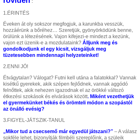
röviden
:
1.ÉRINTÉS
Éveken át oly sokszor megfogjuk, a karunkba vesszük,
hozzáérünk a bőréhez… Szeretjük, gyönyörködünk benne,
örülünk a létezésének. Vajon kifejezi-e mindezt a kezünk,
vajon ezt üzenik-e a mozdulataink?
Álljunk meg és
gondolkodjunk el egy kicsit, vizsgáljuk meg
tüzetesebben mindennapi helyzeteinket!
2.ENNI JÓ!
Étvágytalan? Válogat? Futni kell utána a falatokkal? Vannak
kisétkű gyerekek, akik szépen fejlődnek, vannak aggódó
felnőttek, akik nehezen igazodnak el
az örökké változó
étkezési szokások és elvárások között
. Miként vezethetjük
el
gyermekünket békés és örömteli módon a szopástól
az önálló evésig?
3.FIGYEL-JÁTSZIK-TANUL
„Mikor tud a csecsemő már egyedül játszani?”
– A válasz
sokféle lehet, bizonyítják filmbéli szereplőink, a szüleik