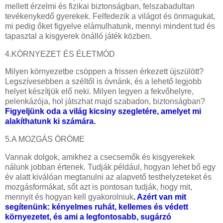
mellett érzelmi és fizikai biztonságban, felszabadultan
tevékenykedő gyerekek. Felfedezik a világot és önmagukat,
mi pedig őket figyelve elámulhatunk, mennyi mindent tud és
tapasztal a kisgyerek önálló játék közben.
4.KÖRNYEZET ÉS ÉLETMÓD
Milyen környezetbe csöppen a frissen érkezett újszülött?
Legszívesebben a széltől is óvnánk, és a lehető legjobb
helyet készítjük elő neki. Milyen legyen a fekvőhelyre,
pelenkázója, hol játszhat majd szabadon, biztonságban?
Figyeljünk oda a világ kicsiny szegletére, amelyet mi
alakíthatunk ki számára.
5.A MOZGÁS ÖRÖME
Vannak dolgok, amikhez a csecsemők és kisgyerekek
nálunk jobban értenek. Tudják például, hogyan lehet bő egy
év alatt kiválóan megtanulni az alapvető testhelyzeteket és
mozgásformákat, sőt azt is pontosan tudják, hogy mit,
mennyit és hogyan kell gyakorolniuk
. Azért van mit
segítenünk: kényelmes ruhát, kellemes és védett
környezetet, és ami a legfontosabb, sugárzó