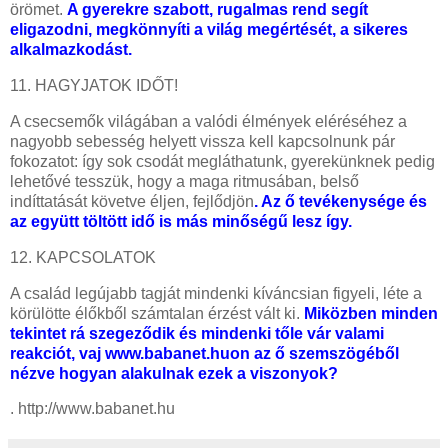
örömet.
A gyerekre szabott, rugalmas rend segít
eligazodni, megkönnyíti a világ megértését, a sikeres
alkalmazkodást.
11. HAGYJATOK IDŐT!
A csecsemők világában a valódi élmények eléréséhez a
nagyobb sebesség helyett vissza kell kapcsolnunk pár
fokozatot: így sok csodát megláthatunk, gyerekünknek pedig
lehetővé tesszük, hogy a maga ritmusában, belső
indíttatását követve éljen, fejlődjön
. Az ő tevékenysége és
az együtt töltött idő is más minőségű lesz így.
12. KAPCSOLATOK
A család legújabb tagját mindenki kíváncsian figyeli, léte a
körülötte élőkből számtalan érzést vált ki.
Miközben minden
tekintet rá szegeződik és mindenki tőle vár valami
reakciót, vaj www.babanet.huon az ő szemszögéből
nézve hogyan alakulnak ezek a viszonyok?
.
http://www.babanet.hu