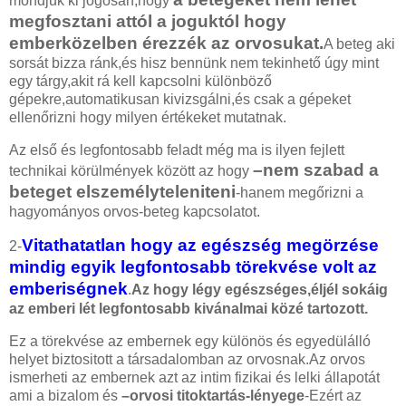
mondjuk ki jogosan,hogy
megfosztani attól a joguktól hogy
emberközelben érezzék az orvosukat.
A beteg aki
sorsát bizza ránk,és hisz bennünk nem tekinhető úgy mint
egy tárgy,akit rá kell kapcsolni különböző
gépekre,automatikusan kivizsgálni,és csak a gépeket
ellenőrizni hogy milyen értékeket mutatnak.
Az első és legfontosabb feladt még ma is ilyen fejlett
–nem szabad a
technikai körülmények között az hogy
beteget elszemélyteleniteni
-hanem megőrizni a
hagyományos orvos-beteg kapcsolatot.
Vitathatatlan hogy az egészség megörzése
2-
mindig egyik legfontosabb törekvése volt az
emberiségnek
.
Az hogy légy egészséges,éljél sokáig
az emberi lét legfontosabb kivánalmai közé tartozott.
Ez a törekvése az embernek egy különös és egyedülálló
helyet biztositott a társadalomban az orvosnak.Az orvos
ismerheti az embernek azt az intim fizikai és lelki állapotát
ami a bizalom és
–orvosi titoktartás-lényege
-Ezért az