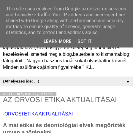
This site uses cookies from Google to deliver its services
Dr. Bauer Béla Ph.D.
and to analyze traffic. Your IP address and user-agent are
shared with Google along with performance and security
gyermekgyógyász
metrics to ensure quality of service, generate usage
statistics, and to detect and address abuse.
Dr. Bauer Béla Ph.D. gyermekgyógyász főorvos, 50 éves
LEARN MORE
GOT IT
tapasztalatával, számos gyermekbetegség tüneteivel és
kezelésével ismerteti meg a blog.bauerbela.ro kismamablog
látogatóit. "Nagyon hasznos tanácsokat olvashattunk ismét.
Minden szülőnek ajánlom figyelmébe." K.L.
▼
2011. május 9., hétfő
AZ ORVOSI ETIKA AKTUALITÁSAI
-ORVOSI ETIKA AKTUALITÁSAI
A mai etikai és deontológiai elvek megőrizték
ugyan a töténelmi