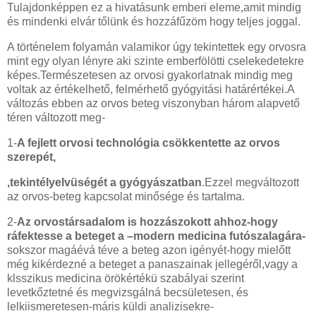
Tulajdonképpen ez a hivatásunk emberi eleme,amit mindig
és mindenki elvár tőlünk és hozzáfűzöm hogy teljes joggal.
A történelem folyamán valamikor úgy tekintettek egy orvosra
mint egy olyan lényre aki szinte emberfölötti cselekedetekre
képes.Természetesen az orvosi gyakorlatnak mindig meg
voltak az értékelhető, felmérhető gyógyitási határértékei.A
változás ebben az orvos beteg viszonyban három alapvető
téren változott meg-
1-
A fejlett orvosi technológia csökkentette az orvos
szerepét,
,tekintélyelvüségét a gyógyászatban
.Ezzel megváltozott
az orvos-beteg kapcsolat minősége és tartalma.
2-
Az orvostársadalom is hozzászokott ahhoz-hogy
ráfektesse a beteget a –modern medicina futószalagára-
sokszor magáévá téve a beteg azon igényét-hogy mielőtt
még kikérdezné a beteget a panaszainak jellegéről,vagy a
klsszikus medicina örökértékü szabályai szerint
levetkőztetné és megvizsgálná becsületesen, és
lelkiismeretesen-máris küldi analizisekre-