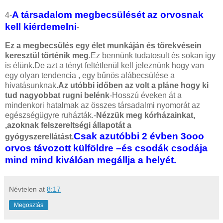
A társadalom megbecsülését az orvosnak
4-
kell
kiérdemelni
-
Ez a megbecsülés egy élet munkáján és törekvésein
keresztül történik meg
.Ez bennünk tudatosult és sokan igy
is élünk.De azt a tényt feltétlenül kell jeleznünk hogy van
egy olyan tendencia ,
egy bűnös alábecsülése a
hivatásunknak.
Az utóbbi időben az volt a pláne hogy ki
tud nagyobbat rugni belénk
-Hosszú éveken át a
mindenkori hatalmak az összes társadalmi nyomorát az
egészségügyre ruházták.-
Nézzük meg kórházainkat,
,azoknak felszereltségi állapotát a
Csak azutóbbi 2 évben 3ooo
gyógyszerellátást.
orvos távozott külföldre –és csodák csodája
mind mind kiválóan megállja a helyét.
Névtelen
at
8:17
Megosztás