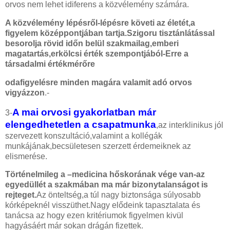
orvos nem lehet idiferens a közvélemény számára.
A közvélemény lépésről-lépésre követi az életét,a
figyelem középpontjában tartja.Szigoru tisztánlátással
besorolja rövid időn belül szakmailag,emberi
magatartás,erkölcsi érték szempontjából-Erre a
társadalmi értékmérőre
odafigyelésre minden magára valamit adó orvos
vigyázzon
.-
A mai orvosi gyakorlatban már
3-
elengedhetetlen a csapatmunka
,az interklinikus jól
szervezett konszultáció,valamint a kollégák
munkájának,becsületesen szerzett érdemeiknek az
elismerése.
Történelmileg a –medicina hőskorának vége van-az
egyedüllét a szakmában ma már bizonytalanságot is
rejteget.
Az önteltség,a túl nagy biztonsága súlyosabb
kórképeknél visszüthet.Nagy elődeink tapasztalata és
tanácsa az hogy ezen kritériumok figyelmen kivül
hagyásáért már sokan drágán fizettek.