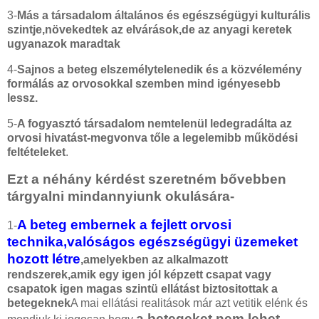
3-
Más a társadalom általános és egészségügyi kulturális
szintje,növekedtek az elvárások,de az anyagi keretek
ugyanazok maradtak
4-
Sajnos a beteg elszemélytelenedik és a közvélemény
formálás az orvosokkal szemben mind igényesebb
lessz.
5-
A fogyasztó társadalom nemtelenül ledegradálta az
orvosi hivatást-megvonva tőle a legelemibb működési
feltételeket
.
Ezt a néhány kérdést szeretném bővebben
tárgyalni mindannyiunk okulására-
A beteg embernek a fejlett orvosi
1-
technika,valóságos egészségügyi üzemeket
hozott létre
,amelyekben az alkalmazott
rendszerek,amik egy igen jól képzett csapat vagy
csapatok igen magas szintü ellátást biztositottak a
betegeknek
A mai ellátási realitások már azt vetitik elénk és
a betegeket nem lehet