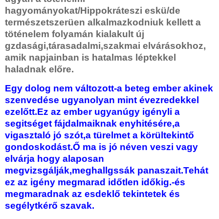
hagyományokat/Hippokráteszi eskü/de
természetszerüen alkalmazkodniuk kellett a
töténelem folyamán kialakult új
gzdasági,tárasadalmi,szakmai elvárásokhoz,
amik napjainban is hatalmas léptekkel
haladnak előre.
Egy dolog nem változott-a beteg ember akinek
szenvedése ugyanolyan mint évezredekkel
ezelőtt.Ez az ember ugyanúgy igényli a
segitséget fájdalmaiknak enyhitésére,a
vigasztaló jó szót,a türelmet a körültekintő
gondoskodást.Ő ma is jó néven veszi vagy
elvárja hogy alaposan
megvizsgálják,meghallgssák panaszait.Tehát
ez az igény megmarad időtlen időkig.-és
megmaradnak az esdeklő tekintetek és
segélytkérő szavak.