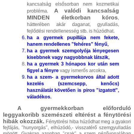
kancsalság elsősorban nem kozmetikai
A valódi kancsalság
probléma.
MINDEN életkorban kóros
,
hátterében akár daganat, gyulladás,
fejlődési rendellenesség stb. is húzódhat.
ha a gyermek pupillája nem fekete,
hanem rendellenes "fehéres" fényű,
ha a gyermek szemgolyója lényegesen
kisebbnek vagy nagyobbnak látszik,
ha a gyermek 3 hónapos kor után sem
figyel a fényre
vagy ismerős arcokra,
ha a szem- a gyermekorvos által adott
kezelés (szemcsepp, kenőcs)
használatát követően is piros "izgatott",
váladékos.
A gyermekkorban előforduló
leggyakoribb szemészeti eltérést a fénytörési
hibák okozzák.
Fénytörési hiba húzódhat meg a gyakori
fejfájás, "hunyorgás", elhúzódó,- visszatérő szemgyulladás
mögött. Gyakran azonban "csak" a szem nézővonalában