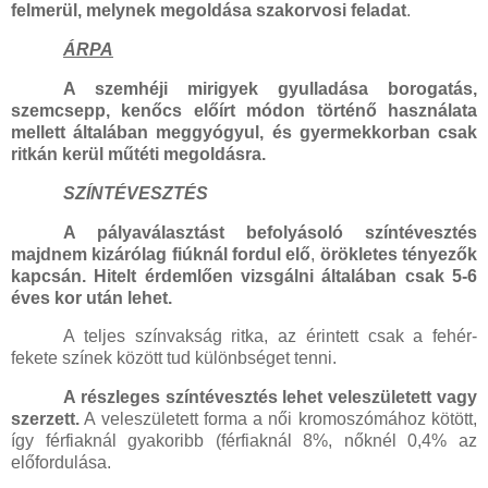
felmerül, melynek megoldása szakorvosi feladat
.
ÁRPA
A szemhéji mirigyek gyulladása borogatás,
szemcsepp, kenőcs előírt módon történő használata
mellett általában meggyógyul, és gyermekkorban csak
ritkán kerül műtéti megoldásra.
SZÍNTÉVESZTÉS
A pályaválasztást befolyásoló színtévesztés
majdnem kizárólag fiúknál fordul elő
,
örökletes tényezők
kapcsán. Hitelt érdemlően vizsgálni általában csak 5-6
éves kor után lehet.
A teljes színvakság ritka, az érintett csak a fehér-
fekete színek között tud különbséget tenni.
A részleges színtévesztés lehet veleszületett vagy
szerzett.
A veleszületett forma a női kromoszómához kötött,
így férfiaknál gyakoribb (férfiaknál 8%, nőknél 0,4% az
előfordulása.