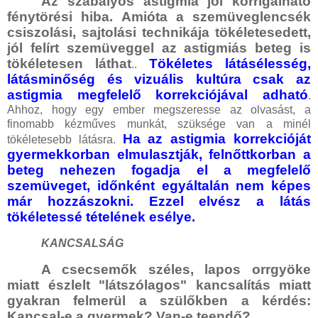
Az szabályos astigmia jól korrigálható
fénytörési hiba. Amióta a szemüveglencsék
csiszolási, sajtolási technikája tökéletesedett,
jól felírt szemüveggel az astigmiás beteg is
tökéletesen láthat
Tökéletes látásélesség,
..
látásminőség és vizuális kultúra csak az
astigmia megfelelő korrekciójával adható
.
Ahhoz, hogy egy ember megszeresse az olvasást, a
finomabb kézműves munkát, szüksége van a minél
Ha az astigmia korrekcióját
tökéletesebb látásra.
gyermekkorban elmulasztják, felnőttkorban a
beteg nehezen fogadja el a megfelelő
szemüveget, időnként egyáltalán nem képes
már hozzászokni. Ezzel elvész a látás
tökéletessé tételének esélye.
KANCSALSÁG
A csecsemők széles, lapos orrgyöke
miatt észlelt "látszólagos" kancsalítás miatt
gyakran felmerül a szülőkben a kérdés:
Kancsal-e a gyermek? Van-e teendő?