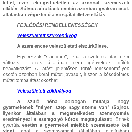
lehet, ezért elengedhetetlen az azonnali szemészeti
ellátás. Súlyos sérülések esetén azonban gyakran csak
altatásban végezhető a vizsgálat illetve ellátás.
FEJLŐDÉSI RENDELLENESSÉGEK
Veleszületett szürkehályog
A szemlencse veleszületett elszürkülése
.
Egy részük "stacioner", tehát a születés után nem
változik - ezek általában nem igényelnek műtéti
beavatkozást. A látást jelentősen rontó lencsehomályok
esetén azonban korai műtét javasolt, hiszen a késedelmes
műtét tompalátást okozhat.
Veleszületett zöldhályog
A szülő néha boldogan mutatja, hogy
gyermekének "milyen szép nagy szeme van" (Sajnos
ilyenkor általában a megemelkedett szemnyomás
eredményezi a szemgolyó kóros megtágulását
). Ennek
gyanúja
esetén a gyermeket mielőbb
szemészetre kell
vinni
, ahol a szemnyomást (általában altatásban)