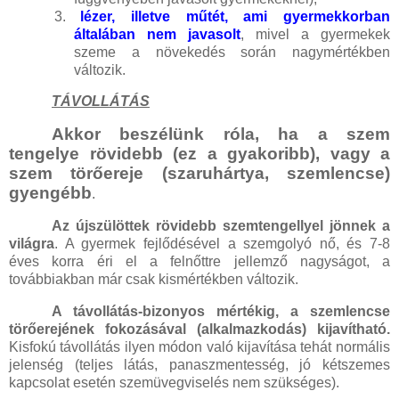
3.
lézer, illetve műtét, ami gyermekkorban
általában nem javasolt
, mivel a gyermekek
szeme a növekedés során nagymértékben
változik.
TÁVOLLÁTÁS
Akkor beszélünk róla, ha a szem
tengelye rövidebb (ez a gyakoribb), vagy a
szem törőereje (szaruhártya, szemlencse)
gyengébb
.
Az újszülöttek rövidebb szemtengellyel jönnek a
világra
. A gyermek fejlődésével a szemgolyó nő, és 7-8
éves korra éri el a felnőttre jellemző nagyságot, a
továbbiakban már csak kismértékben változik.
A távollátás-bizonyos mértékig, a szemlencse
törőerejének fokozásával (alkalmazkodás) kijavítható.
Kisfokú távollátás ilyen módon való kijavítása tehát normális
jelenség (teljes látás, panaszmentesség, jó kétszemes
kapcsolat esetén szemüvegviselés nem szükséges).