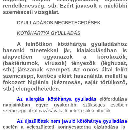
rendellenesség, stb. Ezért javasolt a mielőbbi
szemészeti vizsgálat.
GYULLADÁSOS MEGBETEGEDÉSEK
KÖTŐHÁRTYA GYULLADÁS
A felnőttkori kötőhártya gyulladáshoz
hasonló tünetekkel jár, kialakulásában is
alapvetően ugyanazok a kórokozók,
(baktériumok, vírusok) tényezők (léghuzat,
stb.) játszanak szerepet. Az orvos által felírt
szemcsepp, kenőcs előírt használata mellett a
fokozott higiénia (kézmosás, saját törülköző,
stb.) elengedhetetlen
.
Az allergiás kötőhártya gyulladás
előfordulása
napjainkban egyre gyakoribb
, szükséges esetben
szemcsepp alkalmazásával a tünetek csökkenthetők.
Az újszülöttek nem javuló kötőhártya gyulladása
esetén a veleszületett könnycsatorna elzáródása is