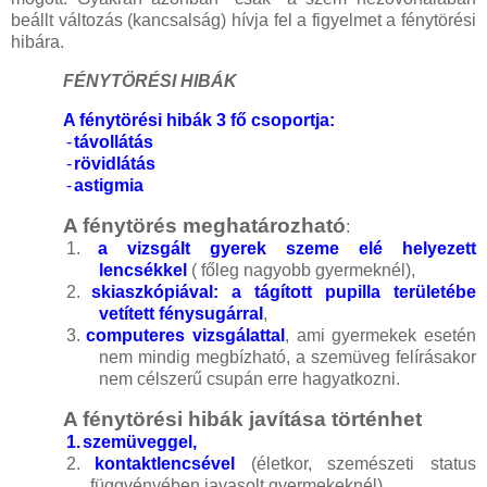
beállt változás (kancsalság) hívja fel a figyelmet a fénytörési
hibára.
FÉNYTÖRÉSI HIBÁK
A fénytörési hibák 3 fő csoportja:
-
távollátás
-
rövidlátás
-
astigmia
A fénytörés meghatározható
:
1.
a vizsgált gyerek szeme elé helyezett
lencsékkel
( főleg nagyobb gyermeknél),
2.
skiaszkópiával: a tágított pupilla területébe
vetített fénysugárral
,
3.
computeres vizsgálattal
, ami gyermekek esetén
nem mindig megbízható, a szemüveg felírásakor
nem célszerű csupán erre hagyatkozni.
A fénytörési hibák javítása történhet
1.
szemüveggel,
2.
kontaktlencsével
(életkor, szemészeti status
függvényében javasolt gyermekeknél),