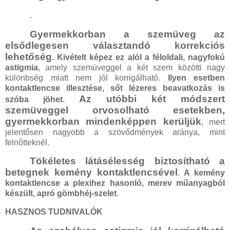
.
Gyermekkorban a szemüveg az
elsődlegesen választandó korrekciós
lehetőség
. Kivételt képez ez alól a féloldali, nagyfokú
astigmia
, amely szemüveggel a két szem közötti nagy
különbség miatt nem jól korrigálható.
Ilyen esetben
kontaktlencse illesztése, sőt lézeres beavatkozás is
Az utóbbi két módszert
szóba jöhet.
szemüveggel orvosolható esetekben,
gyermekkorban mindenképpen kerüljük
, mert
jelentősen nagyobb a szövődmények aránya, mint
felnőtteknél.
Tökéletes látásélesség biztosítható a
betegnek kemény kontaktlencsével
.
A kemény
kontaktlencse a plexihez hasonló, merev műanyagból
készült, apró gömbhéj-szelet
.
HASZNOS TUDNIVALÓK