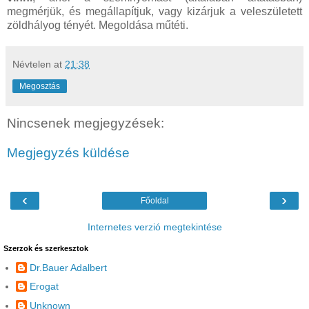
megmérjük, és megállapítjuk, vagy kizárjuk a veleszületett
zöldhályog tényét. Megoldása műtéti.
Névtelen
at
21:38
Megosztás
Nincsenek megjegyzések:
Megjegyzés küldése
‹
›
Főoldal
Internetes verzió megtekintése
Szerzok és szerkesztok
Dr.Bauer Adalbert
Erogat
Unknown