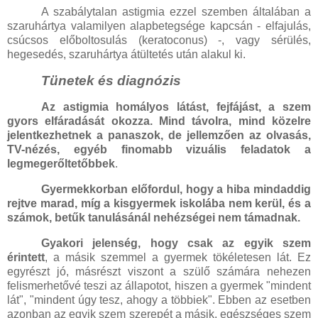
A szabálytalan astigmia ezzel szemben általában a
szaruhártya valamilyen alapbetegsége kapcsán - elfajulás,
csúcsos előboltosulás (keratoconus) -, vagy sérülés,
hegesedés, szaruhártya átültetés után alakul ki.
Tünetek és diagnózis
Az astigmia homályos látást, fejfájást, a szem
gyors elfáradását okozza. Mind távolra, mind közelre
jelentkezhetnek a panaszok, de jellemzően az olvasás,
TV-nézés, egyéb finomabb vizuális feladatok a
legmegerőltetőbbek
.
Gyermekkorban előfordul, hogy a hiba mindaddig
rejtve marad, míg a kisgyermek iskolába nem kerül, és a
számok, betűk tanulásánál nehézségei nem támadnak.
Gyakori jelenség, hogy csak az egyik szem
érintett
, a másik szemmel a gyermek tökéletesen lát. Ez
egyrészt jó, másrészt viszont a szülő számára nehezen
felismerhetővé teszi az állapotot, hiszen a gyermek "mindent
lát", "mindent úgy tesz, ahogy a többiek". Ebben az esetben
azonban az egyik szem szerepét a másik, egészséges szem