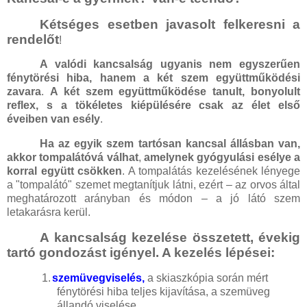
Kétséges esetben javasolt felkeresni a
rendelőt
!
A valódi kancsalság ugyanis nem egyszerűen
fénytörési hiba, hanem a két szem együttműködési
zavara
.
A két szem együttműködése tanult, bonyolult
reflex, s a tökéletes kiépülésére csak az élet első
éveiben van esély
.
Ha az egyik szem tartósan kancsal állásban van,
akkor tompalátóvá válhat
,
amelynek gyógyulási esélye a
korral együtt csökken
. A tompalátás kezelésének lényege
a "tompalátó" szemet megtanítjuk látni, ezért – az orvos által
meghatározott arányban és módon – a jó látó szem
letakarásra kerül.
A kancsalság kezelése összetett, évekig
tartó gondozást igényel. A kezelés lépései:
1.
szemüvegviselés,
a skiaszkópia során mért
fénytörési hiba teljes kijavítása, a szemüveg
állandó viselése.