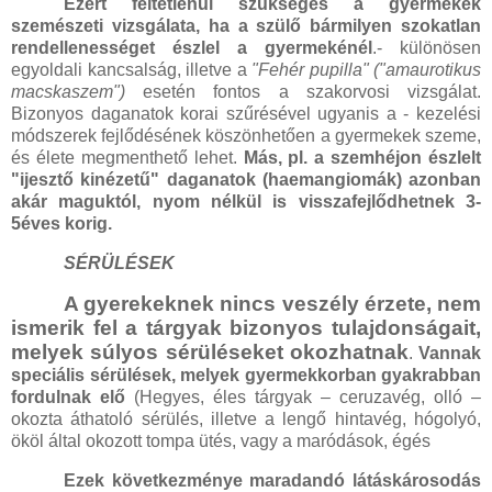
Ezért feltétlenül szükséges a gyermekek
szemészeti vizsgálata, ha a szülő bármilyen szokatlan
rendellenességet észlel a gyermekénél
.- különösen
egyoldali kancsalság, illetve a
"Fehér pupilla" ("amaurotikus
macskaszem")
esetén fontos a szakorvosi vizsgálat.
Bizonyos daganatok korai szűrésével ugyanis a - kezelési
módszerek fejlődésének köszönhetően a gyermekek szeme,
és élete megmenthető lehet.
Más, pl. a szemhéjon észlelt
"ijesztő kinézetű" daganatok (haemangiomák) azonban
akár maguktól, nyom nélkül is visszafejlődhetnek 3-
5éves korig.
SÉRÜLÉSEK
A gyerekeknek nincs veszély érzete, nem
ismerik fel a tárgyak bizonyos tulajdonságait,
melyek súlyos sérüléseket okozhatnak
.
Vannak
speciális sérülések, melyek gyermekkorban gyakrabban
fordulnak elő
(Hegyes, éles tárgyak – ceruzavég, olló –
okozta áthatoló sérülés, illetve a lengő hintavég, hógolyó,
ököl által okozott tompa ütés, vagy a maródások, égés
Ezek következménye maradandó látáskárosodás