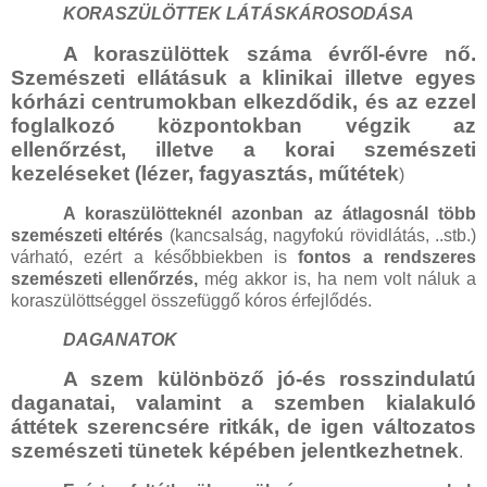
KORASZÜLÖTTEK LÁTÁSKÁROSODÁSA
A koraszülöttek száma évről-évre nő.
Szemészeti ellátásuk a klinikai illetve egyes
kórházi centrumokban elkezdődik, és az ezzel
foglalkozó központokban végzik az
ellenőrzést, illetve a korai szemészeti
kezeléseket (lézer, fagyasztás, műtétek
)
A koraszülötteknél azonban az átlagosnál több
szemészeti eltérés
(kancsalság, nagyfokú rövidlátás, ..stb.)
várható, ezért a későbbiekben is
fontos a rendszeres
szemészeti ellenőrzés,
még akkor is, ha nem volt náluk a
koraszülöttséggel összefüggő kóros érfejlődés.
DAGANATOK
A szem különböző jó-és rosszindulatú
daganatai, valamint a szemben kialakuló
áttétek szerencsére ritkák, de igen változatos
szemészeti tünetek képében jelentkezhetnek
.