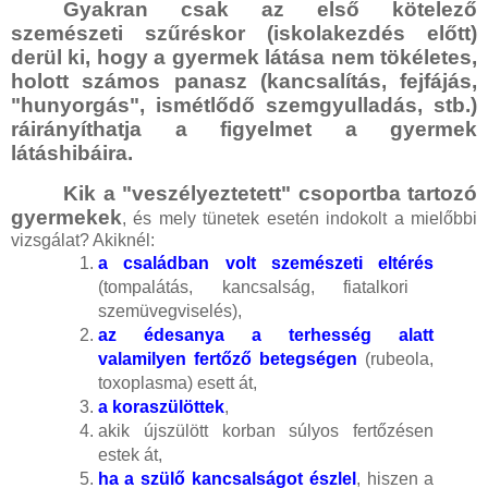
Gyakran csak az első kötelező
szemészeti szűréskor (iskolakezdés előtt)
derül ki, hogy a gyermek látása nem tökéletes,
holott számos panasz (kancsalítás, fejfájás,
"hunyorgás", ismétlődő szemgyulladás, stb.)
ráirányíthatja a figyelmet a gyermek
látáshibáira.
Kik a "veszélyeztetett" csoportba tartozó
gyermekek
, és mely tünetek esetén indokolt a mielőbbi
vizsgálat? Akiknél:
a családban volt szemészeti eltérés
(tompalátás, kancsalság, fiatalkori
szemüvegviselés),
az édesanya a terhesség alatt
valamilyen fertőző betegségen
(rubeola,
toxoplasma) esett át,
a koraszülöttek
,
akik újszülött korban súlyos fertőzésen
estek át,
ha a szülő kancsalságot észlel
, hiszen a