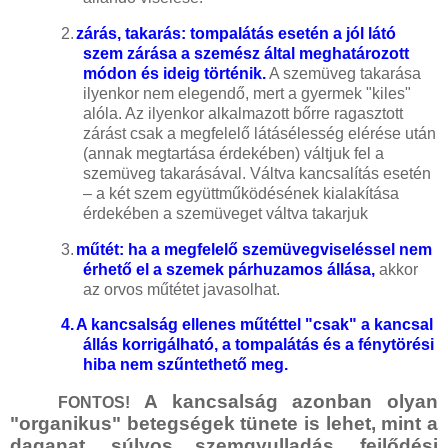
2.
zárás, takarás: tompalátás esetén
a jól látó
szem zárása a szemész által meghatározott
módon és ideig történik.
A szemüveg takarása
ilyenkor nem elegendő, mert a gyermek "kiles"
alóla. Az ilyenkor alkalmazott bőrre ragasztott
zárást csak a megfelelő látásélesség elérése után
(annak megtartása érdekében) váltjuk fel a
szemüveg takarásával. Váltva kancsalítás esetén
– a két szem együttműködésének kialakítása
érdekében a szemüveget váltva takarjuk
3.
műtét: ha a megfelelő szemüvegviseléssel nem
érhető el a szemek párhuzamos állása,
akkor
az orvos műtétet javasolhat.
4.
A kancsalság ellenes műtéttel "csak" a kancsal
állás korrigálható, a tompalátás és a fénytörési
hiba nem szűntethető meg.
A kancsalság azonban olyan
FONTOS!
"organikus" betegségek tünete is lehet, mint a
daganat, súlyos szemgyulladás, fejlődési