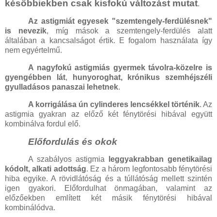
későbbiekben csak kisfokú változást mutat
.
Az astigmiát egyesek "szemtengely-ferdülésnek"
is nevezik
, míg mások a szemtengely-ferdülés alatt
általában a kancsalságot értik. E fogalom használata így
nem egyértelmű.
A nagyfokú astigmiás gyermek távolra-közelre is
gyengébben lát
,
hunyoroghat, krónikus szemhéjszéli
gyulladásos panaszai lehetnek
.
A korrigálása ún cylinderes lencsékkel történik
. Az
astigmia gyakran az előző két fénytörési hibával együtt
kombinálva fordul elő.
Előfordulás és okok
A szabályos astigmia
leggyakrabban genetikailag
kódolt, alkati adottság
. Ez a három legfontosabb fénytörési
hiba egyike. A rövidlátóság és a túllátóság mellett szintén
igen gyakori. Előfordulhat önmagában, valamint az
előzőekben említett két másik fénytörési hibával
kombinálódva.