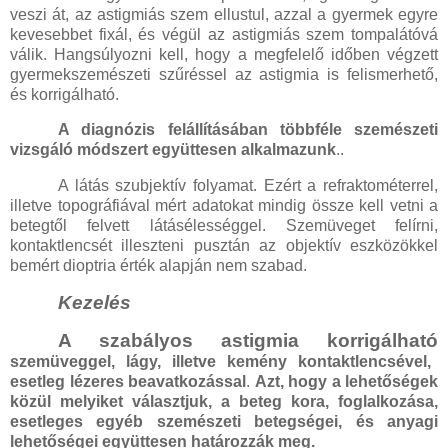
veszi át, az astigmiás szem ellustul, azzal a gyermek egyre
kevesebbet fixál, és végül az astigmiás szem tompalátóvá
válik. Hangsúlyozni kell, hogy a megfelelő időben végzett
gyermekszemészeti szűréssel az astigmia is felismerhető,
és korrigálható.
A diagnózis felállításában többféle szemészeti
vizsgáló módszert együttesen alkalmazunk
..
A látás szubjektív folyamat. Ezért a refraktométerrel,
illetve topográfiával mért adatokat mindig össze kell vetni a
betegtől felvett látásélességgel. Szemüveget felírni,
kontaktlencsét illeszteni pusztán az objektív eszközökkel
bemért dioptria érték alapján nem szabad.
Kezelés
A szabályos astigmia korrigálható
szemüveggel, lágy, illetve kemény kontaktlencsével,
esetleg lézeres beavatkozással
.
Azt, hogy a lehetőségek
közül melyiket választjuk, a beteg kora, foglalkozása,
esetleges egyéb szemészeti betegségei, és anyagi
lehetőségei együttesen határozzák meg.