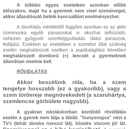
A túllátás egyes eseteiben azonban előbb
időszakos, majd ha a gyermek nem visel szemüveget,
akkor állandósuló befelé kancsalítást eredményezhet
.
A távollátás mértékétől függően azonban ez az aktív
izommunka egyéb panaszokat is okozhat (elhúzódó,
nehezen gyógyuló szemhéjgyulladás, látási panaszok,
fejfájás). Ezekben az esetekben a szemész által szükség
esetén meghatározott esetben a pupillatágítást követően
meghatározott domború (+) lencsét a gyermeknek
állandóan viselnie kell.
RÖVIDLÁTÁS
Akkor beszélünk róla, ha a szem
tengelye hosszabb (ez a gyakoribb), vagy a
szem törőereje megnövekedett (a szaruhártya,
szemlencse görbülete nagyobb).
A gyakran iskoláskorban kezdődő rövidlátás
esetén a gyerek nem látja a táblát
,
"hunyorogva" nézi a
TV-t
(tehát távolra rosszul lát), közelre viszont jól lát.