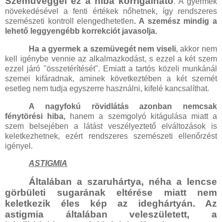
Szemüveggel ez a hiba korrigálható
. A gyermek
növekedésével a fenti értékek nőhetnek, így rendszeres
szemészeti kontroll elengedhetetlen
. A szemész mindig a
lehető leggyengébb korrekciót javasolja.
Ha a gyermek a szemüvegét nem viseli
, akkor nem
kell igénybe vennie az alkalmazkodást, s ezzel a két szem
ezzel járó "összetérítését". Emiatt a tartós közeli munkánál
szemei kifáradnak, aminek következtében a két szemét
esetleg nem tudja egyszerre használni, kifelé kancsalíthat.
A nagyfokú rövidlátás azonban nemcsak
fénytörési hiba,
hanem a szemgolyó kitágulása miatt a
szem belsejében a látást veszélyeztető elváltozások is
keletkezhetnek, ezért rendszeres szemészeti ellenőrzést
igényel.
ASTIGMIA
Általában a szaruhártya, néha a lencse
görbületi sugarának eltérése miatt nem
keletkezik éles kép az ideghártyán. Az
astigmia általában veleszületett, a